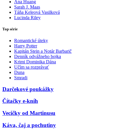
Ana Huang
Sarah J. Maas
Táňa Keleová Vasilková
Lucinda Riley
Top série
Romantické úteky
Harry Potter
Kapitán Stein a Notár Barbarič
Denník odvážneho bojka
Krimi Dominika Dána
Učím sa rozprávať
Duna
Smradi
Darčekové poukážky
Čítačky e-kníh
Vecičky od Martinusu
Káva, čaj a pochutiny