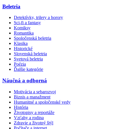
Beletria
Detektívky, trilery a horory
Sci-fi a fantasy
Komiksy
Romantika
Spoločenská beletria
Klasika
Historické
Slovenská beletria
Svetová beletria
Poézia
Ďalšie kategórie
Náučná a odborná
Motivácia a sebarozvoj
Biznis a manažment
Humanitné a spoločenské vedy
História
Životopisy a reportáže
Vzťahy a rodina
Zdravie a životný štýl
Počítače a internet