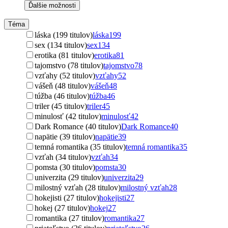
Ďalšie možnosti
Téma
láska (199 titulov)
láska
199
sex (134 titulov)
sex
134
erotika (81 titulov)
erotika
81
tajomstvo (78 titulov)
tajomstvo
78
vzťahy (52 titulov)
vzťahy
52
vášeň (48 titulov)
vášeň
48
túžba (46 titulov)
túžba
46
triler (45 titulov)
triler
45
minulosť (42 titulov)
minulosť
42
Dark Romance (40 titulov)
Dark Romance
40
napätie (39 titulov)
napätie
39
temná romantika (35 titulov)
temná romantika
35
vzťah (34 titulov)
vzťah
34
pomsta (30 titulov)
pomsta
30
univerzita (29 titulov)
univerzita
29
milostný vzťah (28 titulov)
milostný vzťah
28
hokejisti (27 titulov)
hokejisti
27
hokej (27 titulov)
hokej
27
romantika (27 titulov)
romantika
27