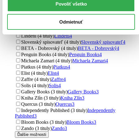
Povoliť všetko
Argo (7 titulov)
Argo
7
Marenčin PT (7 titulov)
Marenčin PT
7
BESTSELLER (7 titulov)
BESTSELLER
7
Odmietnuť
YOLi (5 titulov)
YOLi
5
Moba (4 tituly)
Moba
4
Lindeni (4 tituly)
Lindeni
4
Slovenský spisovateľ (4 tituly)
Slovenský spisovateľ
4
BETA - Dobrovský (4 tituly)
BETA - Dobrovský
4
Penguin Books (4 tituly)
Penguin Books
4
Michaela Zamari (4 tituly)
Michaela Zamari
4
Piatkus (4 tituly)
Piatkus
4
Elist (4 tituly)
Elist
4
Zaffre (4 tituly)
Zaffre
4
Solis (4 tituly)
Solis
4
Gallery Books (3 tituly)
Gallery Books
3
Kniha Zlín (3 tituly)
Kniha Zlín
3
Quercus (3 tituly)
Quercus
3
Independently Published (3 tituly)
Independently
Published
3
Bloom Books (3 tituly)
Bloom Books
3
Zando (3 tituly)
Zando
3
Ďalšie možnosti