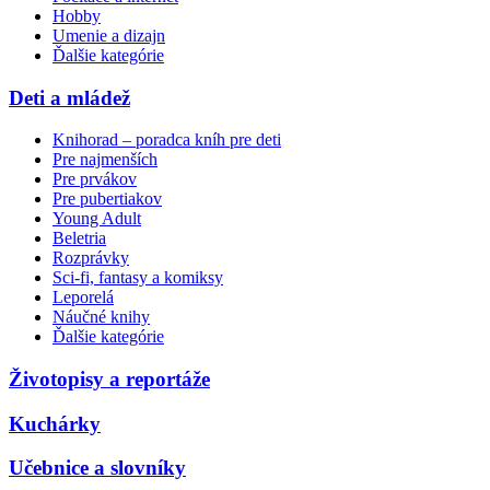
Hobby
Umenie a dizajn
Ďalšie kategórie
Deti a mládež
Knihorad – poradca kníh pre deti
Pre najmenších
Pre prvákov
Pre pubertiakov
Young Adult
Beletria
Rozprávky
Sci-fi, fantasy a komiksy
Leporelá
Náučné knihy
Ďalšie kategórie
Životopisy a reportáže
Kuchárky
Učebnice a slovníky