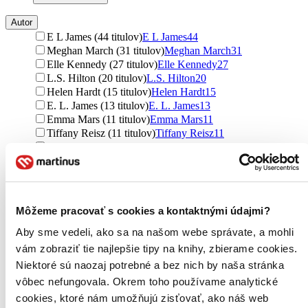
Autor
E L James (44 titulov)
E L James
44
Meghan March (31 titulov)
Meghan March
31
Elle Kennedy (27 titulov)
Elle Kennedy
27
L.S. Hilton (20 titulov)
L.S. Hilton
20
Helen Hardt (15 titulov)
Helen Hardt
15
E. L. James (13 titulov)
E. L. James
13
Emma Mars (11 titulov)
Emma Mars
11
Tiffany Reisz (11 titulov)
Tiffany Reisz
11
Audrey Carlan (10 titulov)
Audrey Carlan
10
Jodi Ellen Malpas (9 titulov)
Jodi Ellen Malpas
9
Erin Watt (9 titulov)
Erin Watt
9
H.D. Carlton (9 titulov)
H.D. Carlton
9
Vi Keelandová (8 titulov)
Vi Keelandová
8
Môžeme pracovať s cookies a kontaktnými údajmi?
Vi Keeland (8 titulov)
Vi Keeland
8
Navessa Allen (8 titulov)
Navessa Allen
8
Aby sme vedeli, ako sa na našom webe správate, a mohli
Stela Rouge (7 titulov)
Stela Rouge
7
vám zobraziť tie najlepšie tipy na knihy, zbierame cookies.
J.D. Barker (7 titulov)
J.D. Barker
7
Niektoré sú naozaj potrebné a bez nich by naša stránka
Paulina Świst (7 titulov)
Paulina Świst
7
vôbec nefungovala. Okrem toho používame analytické
T.J. Lex (7 titulov)
T.J. Lex
7
cookies, ktoré nám umožňujú zisťovať, ako náš web
Harper L. Woods (7 titulov)
Harper L. Woods
7