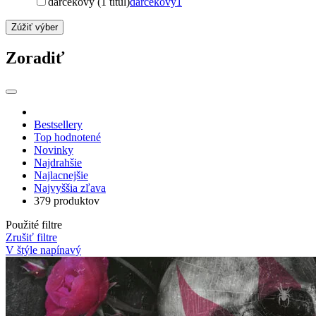
darčekový (1 titul)
darčekový
1
Zúžiť výber
Zoradiť
Bestsellery
Top hodnotené
Novinky
Najdrahšie
Najlacnejšie
Najvyššia zľava
379 produktov
Použité filtre
Zrušiť filtre
V štýle napínavý