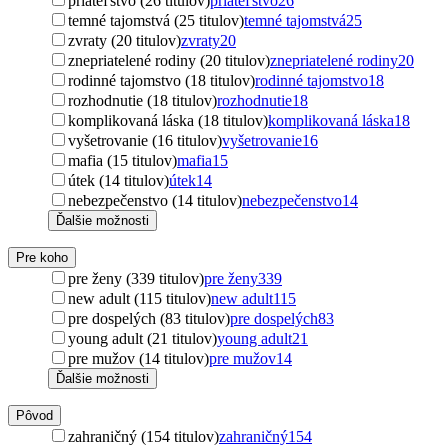
priateľstvo (26 titulov)
priateľstvo
26
temné tajomstvá (25 titulov)
temné tajomstvá
25
zvraty (20 titulov)
zvraty
20
znepriatelené rodiny (20 titulov)
znepriatelené rodiny
20
rodinné tajomstvo (18 titulov)
rodinné tajomstvo
18
rozhodnutie (18 titulov)
rozhodnutie
18
komplikovaná láska (18 titulov)
komplikovaná láska
18
vyšetrovanie (16 titulov)
vyšetrovanie
16
mafia (15 titulov)
mafia
15
útek (14 titulov)
útek
14
nebezpečenstvo (14 titulov)
nebezpečenstvo
14
Ďalšie možnosti
Pre koho
pre ženy (339 titulov)
pre ženy
339
new adult (115 titulov)
new adult
115
pre dospelých (83 titulov)
pre dospelých
83
young adult (21 titulov)
young adult
21
pre mužov (14 titulov)
pre mužov
14
Ďalšie možnosti
Pôvod
zahraničný (154 titulov)
zahraničný
154