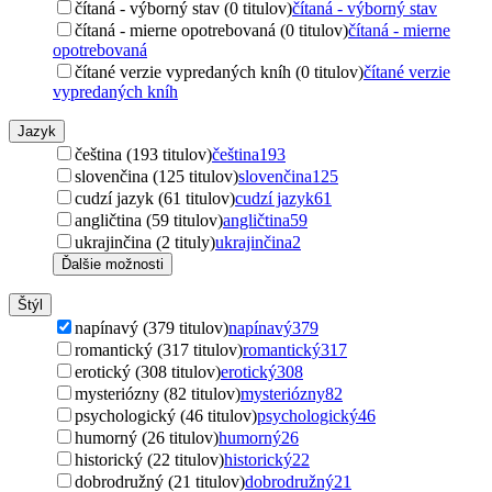
čítaná - výborný stav (0 titulov)
čítaná - výborný stav
čítaná - mierne opotrebovaná (0 titulov)
čítaná - mierne
opotrebovaná
čítané verzie vypredaných kníh (0 titulov)
čítané verzie
vypredaných kníh
Jazyk
čeština (193 titulov)
čeština
193
slovenčina (125 titulov)
slovenčina
125
cudzí jazyk (61 titulov)
cudzí jazyk
61
angličtina (59 titulov)
angličtina
59
ukrajinčina (2 tituly)
ukrajinčina
2
Ďalšie možnosti
Štýl
napínavý (379 titulov)
napínavý
379
romantický (317 titulov)
romantický
317
erotický (308 titulov)
erotický
308
mysteriózny (82 titulov)
mysteriózny
82
psychologický (46 titulov)
psychologický
46
humorný (26 titulov)
humorný
26
historický (22 titulov)
historický
22
dobrodružný (21 titulov)
dobrodružný
21