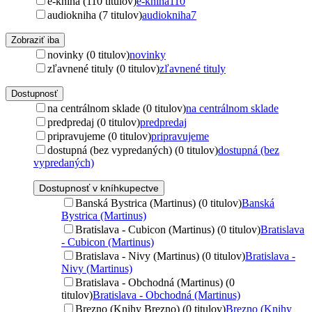
e-kniha (110 titulov)
e-kniha
110
audiokniha (7 titulov)
audiokniha
7
Zobraziť iba
novinky (0 titulov)
novinky
zľavnené tituly (0 titulov)
zľavnené tituly
Dostupnosť
na centrálnom sklade (0 titulov)
na centrálnom sklade
predpredaj (0 titulov)
predpredaj
pripravujeme (0 titulov)
pripravujeme
dostupná (bez vypredaných) (0 titulov)
dostupná (bez
vypredaných)
Dostupnosť v kníhkupectve
Banská Bystrica (Martinus) (0 titulov)
Banská
Bystrica (Martinus)
Bratislava - Cubicon (Martinus) (0 titulov)
Bratislava
- Cubicon (Martinus)
Bratislava - Nivy (Martinus) (0 titulov)
Bratislava -
Nivy (Martinus)
Bratislava - Obchodná (Martinus) (0
titulov)
Bratislava - Obchodná (Martinus)
Brezno (Knihy Brezno) (0 titulov)
Brezno (Knihy