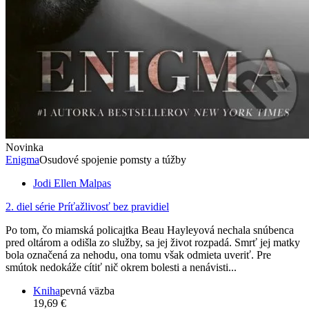
Novinka
Enigma
Osudové spojenie pomsty a túžby
Jodi Ellen Malpas
2. diel série
Príťažlivosť bez pravidiel
Po tom, čo miamská policajtka Beau Hayleyová nechala snúbenca
pred oltárom a odišla zo služby, sa jej život rozpadá. Smrť jej matky
bola označená za nehodu, ona tomu však odmieta uveriť. Pre
smútok nedokáže cítiť nič okrem bolesti a nenávisti...
Kniha
pevná väzba
19,69 €