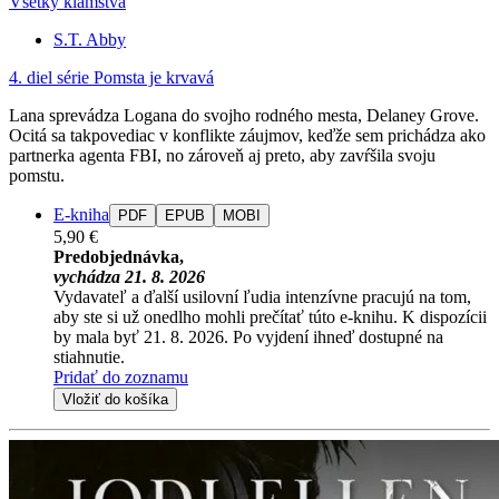
Všetky klamstvá
S.T. Abby
4. diel série
Pomsta je krvavá
Lana sprevádza Logana do svojho rodného mesta, Delaney Grove.
Ocitá sa takpovediac v konflikte záujmov, keďže sem prichádza ako
partnerka agenta FBI, no zároveň aj preto, aby zavŕšila svoju
pomstu.
E-kniha
PDF
EPUB
MOBI
5,90 €
Predobjednávka,
vychádza 21. 8. 2026
Vydavateľ a ďalší usilovní ľudia intenzívne pracujú na tom,
aby ste si už onedlho mohli prečítať túto e-knihu. K dispozícii
by mala byť 21. 8. 2026. Po vyjdení ihneď dostupné na
stiahnutie.
Pridať do zoznamu
Vložiť do košíka