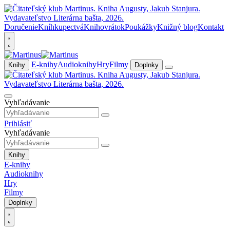
Doručenie
Kníhkupectvá
Knihovrátok
Poukážky
Knižný blog
Kontakt
E-knihy
Audioknihy
Hry
Filmy
Knihy
Doplnky
Vyhľadávanie
Prihlásiť
Vyhľadávanie
Knihy
E-knihy
Audioknihy
Hry
Filmy
Doplnky