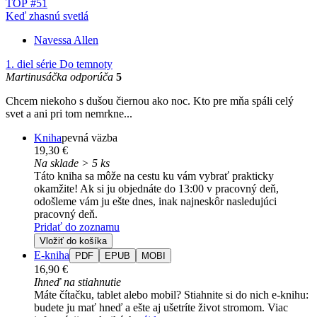
TOP #51
Keď zhasnú svetlá
Navessa Allen
1. diel série
Do temnoty
Martinusáčka odporúča
5
Chcem niekoho s dušou čiernou ako noc. Kto pre mňa spáli celý
svet a ani pri tom nemrkne...
Kniha
pevná väzba
19,30 €
Na sklade > 5 ks
Táto kniha sa môže na cestu ku vám vybrať prakticky
okamžite! Ak si ju objednáte do 13:00 v pracovný deň,
odošleme vám ju ešte dnes, inak najneskôr nasledujúci
pracovný deň.
Pridať do zoznamu
Vložiť do košíka
E-kniha
PDF
EPUB
MOBI
16,90 €
Ihneď na stiahnutie
Máte čítačku, tablet alebo mobil? Stiahnite si do nich e-knihu:
budete ju mať hneď a ešte aj ušetríte život stromom. Viac