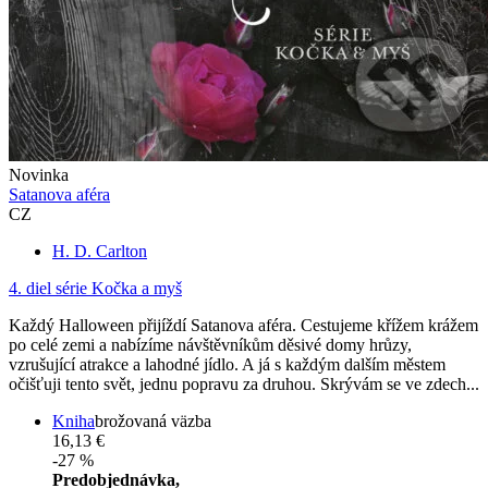
Novinka
Satanova aféra
CZ
H. D. Carlton
4. diel série
Kočka a myš
Každý Halloween přijíždí Satanova aféra. Cestujeme křížem krážem
po celé zemi a nabízíme návštěvníkům děsivé domy hrůzy,
vzrušující atrakce a lahodné jídlo. A já s každým dalším městem
očišťuji tento svět, jednu popravu za druhou. Skrývám se ve zdech...
Kniha
brožovaná väzba
16,13 €
-27 %
Predobjednávka,