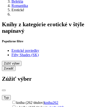
Beletria
Romantika
Erotické
Knihy z kategórie erotické v štýle
napínavý
Populárne filtre
Erotické poviedky
Fifty Shades (SK)
Zúžiť výber
Zoradiť
Zúžiť výber
Typ
kniha (262 titulov)
kniha
262