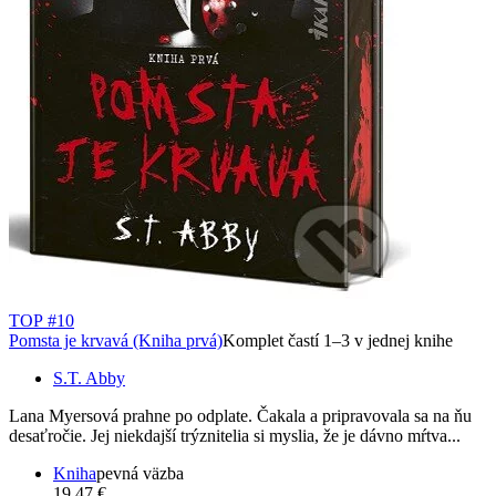
TOP #10
Pomsta je krvavá (Kniha prvá)
Komplet častí 1–3 v jednej knihe
S.T. Abby
Lana Myersová prahne po odplate. Čakala a pripravovala sa na ňu
desaťročie. Jej niekdajší trýznitelia si myslia, že je dávno mŕtva...
Kniha
pevná väzba
19,47 €