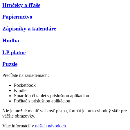
Hrnčeky a fľaše
Papiernictvo
Zápisníky a kalendáre
Hudba
LP platne
Puzzle
Prečítate na zariadeniach:
Pocketbook
Kindle
Smartfón či tablet s príslušnou aplikáciou
Počítač s príslušnou aplikáciou
Nie je možné meniť veľkosť písma, formát je preto vhodný skôr pre
väčšie obrazovky.
Viac informácií v
našich návodoch