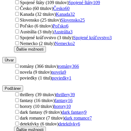
Spojené štáty (109 titulov)
Spojené štáty
109
Česko (60 titulov)
Česko
60
Kanada (32 titulov)
Kanada
32
Slovensko (25 titulov)
Slovensko
25
Poľsko (6 titulov)
Poľsko
6
Austrália (3 tituly)
Austrália
3
Spojené kráľovstvo (3 tituly)
Spojené kráľovstvo
3
Nemecko (2 tituly)
Nemecko
2
Ďalšie možnosti
Útvar
romány (366 titulov)
romány
366
novela (9 titulov)
novela
9
poviedky (1 titul)
poviedky
1
Podžáner
thrillery (39 titulov)
thrillery
39
fantasy (16 titulov)
fantasy
16
horory (10 titulov)
horory
10
dark fantasy (9 titulov)
dark fantasy
9
dark romance (7 titulov)
dark romance
7
detektívky (6 titulov)
detektívky
6
Ďalšie možnosti