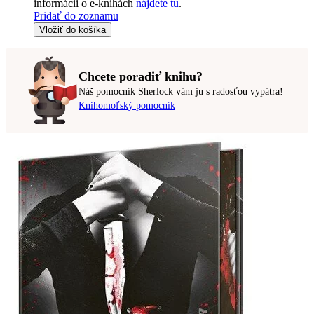
informácii o e-knihách
nájdete tu
.
Pridať do zoznamu
Vložiť do košíka
Chcete poradiť knihu?
Náš pomocník Sherlock vám ju s radosťou vypátra!
Knihomoľský pomocník