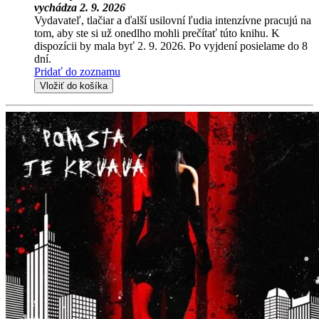
vychádza 2. 9. 2026
Vydavateľ, tlačiar a ďalší usilovní ľudia intenzívne pracujú na
tom, aby ste si už onedlho mohli prečítať túto knihu. K
dispozícii by mala byť 2. 9. 2026. Po vyjdení posielame do 8
dní.
Pridať do zoznamu
Vložiť do košíka