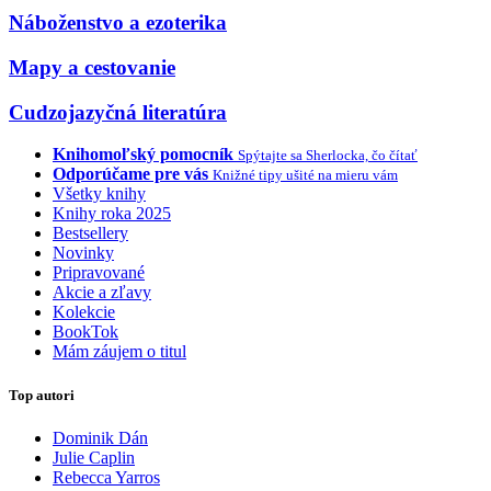
Náboženstvo a ezoterika
Mapy a cestovanie
Cudzojazyčná literatúra
Knihomoľský pomocník
Spýtajte sa Sherlocka, čo čítať
Odporúčame pre vás
Knižné tipy ušité na mieru vám
Všetky knihy
Knihy roka 2025
Bestsellery
Novinky
Pripravované
Akcie a zľavy
Kolekcie
BookTok
Mám záujem o titul
Top autori
Dominik Dán
Julie Caplin
Rebecca Yarros