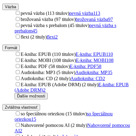
Väzba
pevná väzba (113 titulov)
pevná väzba
113
brožovaná väzba (97 titulov)
brožovaná väzba
97
pevná väzba s prebalom (45 titulov)
pevná väzba s
prebalom
45
flexi (2 tituly)
flexi
2
Formát
E-kniha: EPUB (110 titulov)
E-kniha: EPUB
110
E-kniha: MOBI (108 titulov)
E-kniha: MOBI
108
E-kniha: PDF (58 titulov)
E-kniha: PDF
58
Audiokniha: MP3 (5 titulov)
Audiokniha: MP3
5
Audiokniha: CD (2 tituly)
Audiokniha: CD
2
E-kniha: EPUB (Adobe DRM) (2 tituly)
E-kniha: EPUB
(Adobe DRM)
2
Ďalšie možnosti
Zvláštna vlastnosť
so špeciálnou oriezkou (15 titulov)
so špeciálnou
oriezkou
15
Nahovorené pomocou AI (2 tituly)
Nahovorené pomocou
AI
2