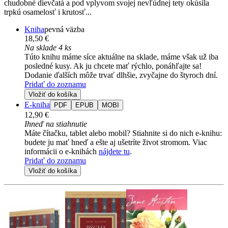
chudobné dievčatá a pod vplyvom svojej nevľúdnej tety okúsila
trpkú osamelosť i krutosť...
Kniha
pevná väzba
18,50 €
Na sklade 4 ks
Túto knihu máme síce aktuálne na sklade, máme však už iba
posledné kusy. Ak ju chcete mať rýchlo, ponáhľajte sa!
Dodanie ďalších môže trvať dlhšie, zvyčajne do štyroch dní.
Pridať do zoznamu
Vložiť do košíka
E-kniha
PDF
EPUB
MOBI
12,90 €
Ihneď na stiahnutie
Máte čítačku, tablet alebo mobil? Stiahnite si do nich e-knihu:
budete ju mať hneď a ešte aj ušetríte život stromom. Viac
informácii o e-knihách
nájdete tu
.
Pridať do zoznamu
Vložiť do košíka