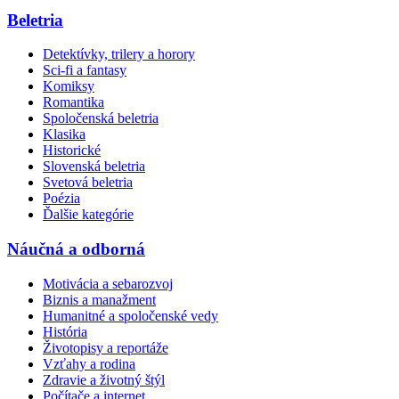
Beletria
Detektívky, trilery a horory
Sci-fi a fantasy
Komiksy
Romantika
Spoločenská beletria
Klasika
Historické
Slovenská beletria
Svetová beletria
Poézia
Ďalšie kategórie
Náučná a odborná
Motivácia a sebarozvoj
Biznis a manažment
Humanitné a spoločenské vedy
História
Životopisy a reportáže
Vzťahy a rodina
Zdravie a životný štýl
Počítače a internet