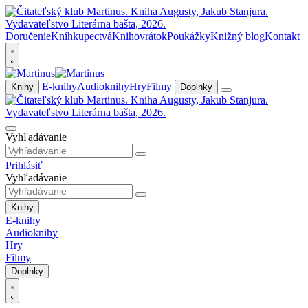
Doručenie
Kníhkupectvá
Knihovrátok
Poukážky
Knižný blog
Kontakt
E-knihy
Audioknihy
Hry
Filmy
Knihy
Doplnky
Vyhľadávanie
Prihlásiť
Vyhľadávanie
Knihy
E-knihy
Audioknihy
Hry
Filmy
Doplnky