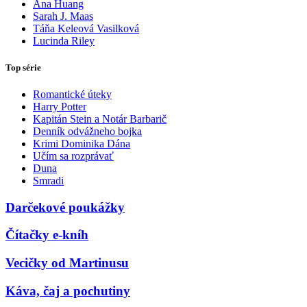
Ana Huang
Sarah J. Maas
Táňa Keleová Vasilková
Lucinda Riley
Top série
Romantické úteky
Harry Potter
Kapitán Stein a Notár Barbarič
Denník odvážneho bojka
Krimi Dominika Dána
Učím sa rozprávať
Duna
Smradi
Darčekové poukážky
Čítačky e-kníh
Vecičky od Martinusu
Káva, čaj a pochutiny