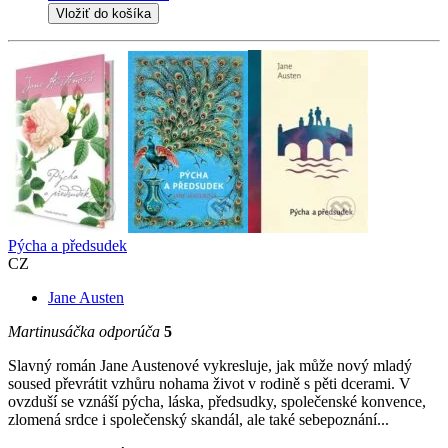
Vložiť do košíka
Pýcha a předsudek
CZ
Jane Austen
Martinusáčka odporúča
5
Slavný román Jane Austenové vykresluje, jak může nový mladý
soused převrátit vzhůru nohama život v rodině s pěti dcerami. V
ovzduší se vznáší pýcha, láska, předsudky, společenské konvence,
zlomená srdce i společenský skandál, ale také sebepoznání...