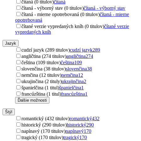
čítaná (0 titulov)
čítaná
čítaná - výborný stav (0 titulov)
čítaná - výborný stav
čítaná - mierne opotrebovaná (0 titulov)
čítaná - mierne
opotrebovaná
čítané verzie vypredaných kníh (0 titulov)
čítané verzie
vypredaných kníh
Jazyk
cudzí jazyk (289 titulov)
cudzí jazyk
289
angličtina (274 titulov)
angličtina
274
čeština (109 titulov)
čeština
109
slovenčina (38 titulov)
slovenčina
38
nemčina (12 titulov)
nemčina
12
ukrajinčina (2 tituly)
ukrajinčina
2
španielčina (1 titul)
španielčina
1
francúzština (1 titul)
francúzština
1
Ďalšie možnosti
Štýl
romantický (432 titulov)
romantický
432
historický (290 titulov)
historický
290
napínavý (170 titulov)
napínavý
170
tragický (170 titulov)
tragický
170