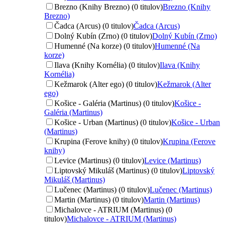
Brezno (Knihy Brezno) (0 titulov)
Brezno (Knihy
Brezno)
Čadca (Arcus) (0 titulov)
Čadca (Arcus)
Dolný Kubín (Zrno) (0 titulov)
Dolný Kubín (Zrno)
Humenné (Na korze) (0 titulov)
Humenné (Na
korze)
Ilava (Knihy Kornélia) (0 titulov)
Ilava (Knihy
Kornélia)
Kežmarok (Alter ego) (0 titulov)
Kežmarok (Alter
ego)
Košice - Galéria (Martinus) (0 titulov)
Košice -
Galéria (Martinus)
Košice - Urban (Martinus) (0 titulov)
Košice - Urban
(Martinus)
Krupina (Ferove knihy) (0 titulov)
Krupina (Ferove
knihy)
Levice (Martinus) (0 titulov)
Levice (Martinus)
Liptovský Mikuláš (Martinus) (0 titulov)
Liptovský
Mikuláš (Martinus)
Lučenec (Martinus) (0 titulov)
Lučenec (Martinus)
Martin (Martinus) (0 titulov)
Martin (Martinus)
Michalovce - ATRIUM (Martinus) (0
titulov)
Michalovce - ATRIUM (Martinus)