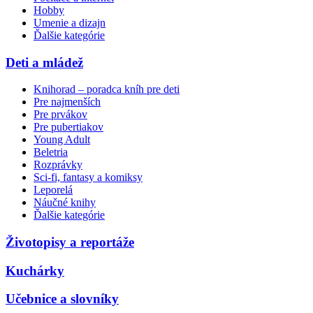
Hobby
Umenie a dizajn
Ďalšie kategórie
Deti a mládež
Knihorad – poradca kníh pre deti
Pre najmenších
Pre prvákov
Pre pubertiakov
Young Adult
Beletria
Rozprávky
Sci-fi, fantasy a komiksy
Leporelá
Náučné knihy
Ďalšie kategórie
Životopisy a reportáže
Kuchárky
Učebnice a slovníky