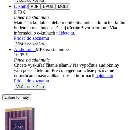
Vložiť do košíka
E-kniha
PDF
EPUB
MOBI
9,70 €
Ihneď na stiahnutie
Máte čítačku, tablet alebo mobil? Stiahnite si do nich e-knihu:
budete ju mať hneď a ešte aj ušetríte život stromom. Viac
informácii o e-knihách
nájdete tu
.
Pridať do zoznamu
Vložiť do košíka
Audiokniha
MP3 na stiahnutie
10,95 €
Ihneď na stiahnutie
Chcete vyskúšať čítanie ušami? Na vypočutie audioknihy
vám postačí telefón. Pre čo najjednoduchšie počúvanie
odporúčame našu aplikáciu. Viac informácii
nájdete tu
.
Pridať do zoznamu
Vložiť do košíka
Ďalšie formáty