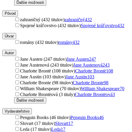
Ďalšie možnosti
Pôvod
zahraničný (432 titulov)
zahraničný
432
Spojené kráľovstvo (432 titulov)
Spojené kráľovstvo
432
Útvar
romány (432 titulov)
romány
432
Autor
Jane Austen (247 titulov)
Jane Austen
247
Jane Austenová (243 titulov)
Jane Austenová
243
Charlotte Brontë (108 titulov)
Charlotte Brontë
108
Jane Austin (103 titulov)
Jane Austin
103
Charlotte Bronte (98 titulov)
Charlotte Bronte
98
William Shakespeare (70 titulov)
William Shakespeare
70
Charlotte Brontëová (3 tituly)
Charlotte Brontëová
3
Ďalšie možnosti
Vydavateľstvo
Penguin Books (46 titulov)
Penguin Books
46
Slovart (17 titulov)
Slovart
17
Leda (17 titulov)
Leda
17