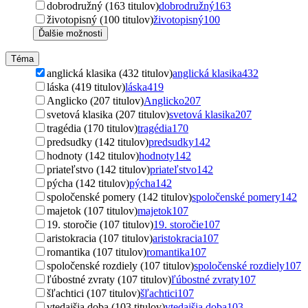
dobrodružný (163 titulov)
dobrodružný
163
životopisný (100 titulov)
životopisný
100
Ďalšie možnosti
Téma
anglická klasika (432 titulov)
anglická klasika
432
láska (419 titulov)
láska
419
Anglicko (207 titulov)
Anglicko
207
svetová klasika (207 titulov)
svetová klasika
207
tragédia (170 titulov)
tragédia
170
predsudky (142 titulov)
predsudky
142
hodnoty (142 titulov)
hodnoty
142
priateľstvo (142 titulov)
priateľstvo
142
pýcha (142 titulov)
pýcha
142
spoločenské pomery (142 titulov)
spoločenské pomery
142
majetok (107 titulov)
majetok
107
19. storočie (107 titulov)
19. storočie
107
aristokracia (107 titulov)
aristokracia
107
romantika (107 titulov)
romantika
107
spoločenské rozdiely (107 titulov)
spoločenské rozdiely
107
ľúbostné zvraty (107 titulov)
ľúbostné zvraty
107
šľachtici (107 titulov)
šľachtici
107
vtedajšia doba (103 titulov)
vtedajšia doba
103