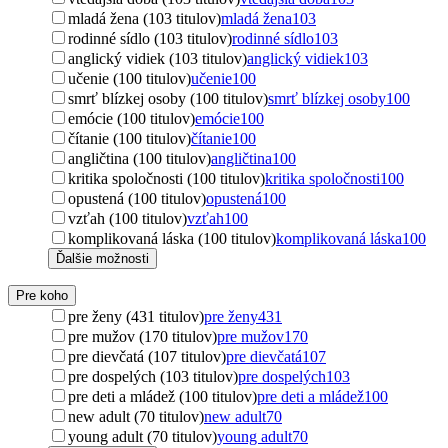
mladá žena (103 titulov)
mladá žena
103
rodinné sídlo (103 titulov)
rodinné sídlo
103
anglický vidiek (103 titulov)
anglický vidiek
103
učenie (100 titulov)
učenie
100
smrť blízkej osoby (100 titulov)
smrť blízkej osoby
100
emócie (100 titulov)
emócie
100
čítanie (100 titulov)
čítanie
100
angličtina (100 titulov)
angličtina
100
kritika spoločnosti (100 titulov)
kritika spoločnosti
100
opustená (100 titulov)
opustená
100
vzťah (100 titulov)
vzťah
100
komplikovaná láska (100 titulov)
komplikovaná láska
100
Ďalšie možnosti
Pre koho
pre ženy (431 titulov)
pre ženy
431
pre mužov (170 titulov)
pre mužov
170
pre dievčatá (107 titulov)
pre dievčatá
107
pre dospelých (103 titulov)
pre dospelých
103
pre deti a mládež (100 titulov)
pre deti a mládež
100
new adult (70 titulov)
new adult
70
young adult (70 titulov)
young adult
70