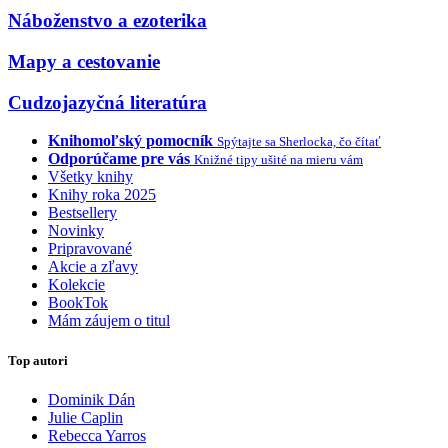
Náboženstvo a ezoterika
Mapy a cestovanie
Cudzojazyčná literatúra
Knihomoľský pomocník
Spýtajte sa Sherlocka, čo čítať
Odporúčame pre vás
Knižné tipy ušité na mieru vám
Všetky knihy
Knihy roka 2025
Bestsellery
Novinky
Pripravované
Akcie a zľavy
Kolekcie
BookTok
Mám záujem o titul
Top autori
Dominik Dán
Julie Caplin
Rebecca Yarros