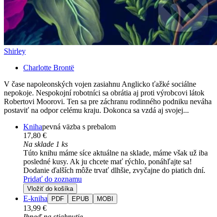
Shirley
Charlotte Brontë
V čase napoleonských vojen zasiahnu Anglicko ťažké sociálne
nepokoje. Nespokojní robotníci sa obrátia aj proti výrobcovi látok
Robertovi Moorovi. Ten sa pre záchranu rodinného podniku neváha
postaviť na odpor celému kraju. Dokonca sa vzdá aj svojej...
Kniha
pevná väzba s prebalom
17,80 €
Na sklade 1 ks
Túto knihu máme síce aktuálne na sklade, máme však už iba
posledné kusy. Ak ju chcete mať rýchlo, ponáhľajte sa!
Dodanie ďalších môže trvať dlhšie, zvyčajne do piatich dní.
Pridať do zoznamu
Vložiť do košíka
E-kniha
PDF
EPUB
MOBI
13,99 €
Ihneď na stiahnutie