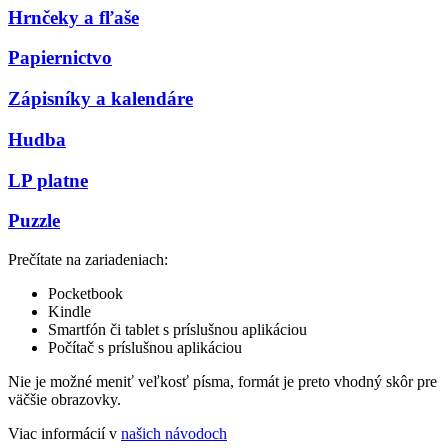
Hrnčeky a fľaše
Papiernictvo
Zápisníky a kalendáre
Hudba
LP platne
Puzzle
Prečítate na zariadeniach:
Pocketbook
Kindle
Smartfón či tablet s príslušnou aplikáciou
Počítač s príslušnou aplikáciou
Nie je možné meniť veľkosť písma, formát je preto vhodný skôr pre
väčšie obrazovky.
Viac informácií v
našich návodoch