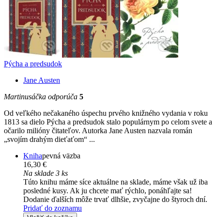
Pýcha a predsudok
Jane Austen
Martinusáčka odporúča
5
Od veľkého nečakaného úspechu prvého knižného vydania v roku
1813 sa dielo Pýcha a predsudok stalo populárnym po celom svete a
očarilo milióny čitateľov. Autorka Jane Austen nazvala román
„svojím drahým dieťaťom“ ...
Kniha
pevná väzba
16,30 €
Na sklade 3 ks
Túto knihu máme síce aktuálne na sklade, máme však už iba
posledné kusy. Ak ju chcete mať rýchlo, ponáhľajte sa!
Dodanie ďalších môže trvať dlhšie, zvyčajne do štyroch dní.
Pridať do zoznamu