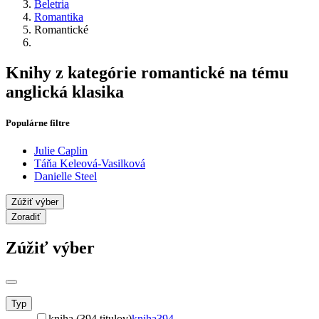
Beletria
Romantika
Romantické
Knihy z kategórie romantické na tému
anglická klasika
Populárne filtre
Julie Caplin
Táňa Keleová-Vasilková
Danielle Steel
Zúžiť výber
Zoradiť
Zúžiť výber
Typ
kniha (394 titulov)
kniha
394