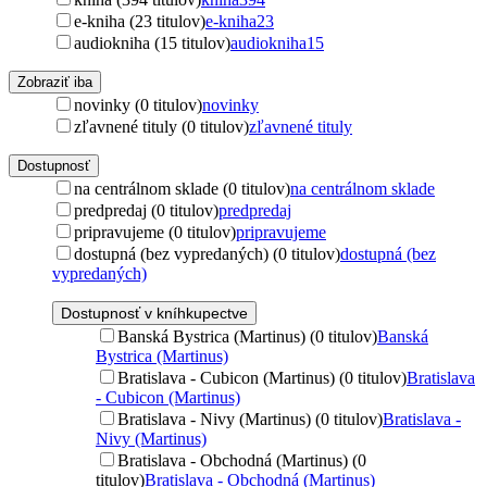
e-kniha (23 titulov)
e-kniha
23
audiokniha (15 titulov)
audiokniha
15
Zobraziť iba
novinky (0 titulov)
novinky
zľavnené tituly (0 titulov)
zľavnené tituly
Dostupnosť
na centrálnom sklade (0 titulov)
na centrálnom sklade
predpredaj (0 titulov)
predpredaj
pripravujeme (0 titulov)
pripravujeme
dostupná (bez vypredaných) (0 titulov)
dostupná (bez
vypredaných)
Dostupnosť v kníhkupectve
Banská Bystrica (Martinus) (0 titulov)
Banská
Bystrica (Martinus)
Bratislava - Cubicon (Martinus) (0 titulov)
Bratislava
- Cubicon (Martinus)
Bratislava - Nivy (Martinus) (0 titulov)
Bratislava -
Nivy (Martinus)
Bratislava - Obchodná (Martinus) (0
titulov)
Bratislava - Obchodná (Martinus)