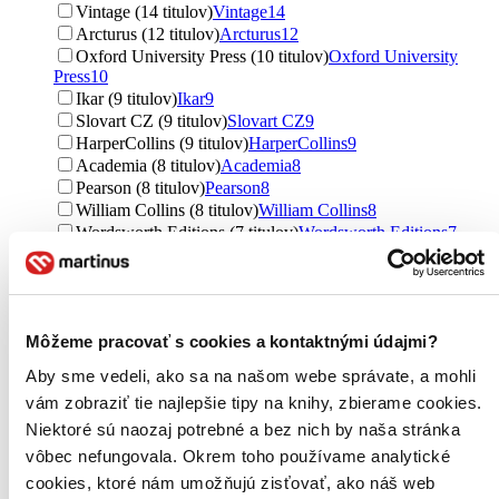
Vintage (14 titulov)
Vintage
14
Arcturus (12 titulov)
Arcturus
12
Oxford University Press (10 titulov)
Oxford University
Press
10
Ikar (9 titulov)
Ikar
9
Slovart CZ (9 titulov)
Slovart CZ
9
HarperCollins (9 titulov)
HarperCollins
9
Academia (8 titulov)
Academia
8
Pearson (8 titulov)
Pearson
8
William Collins (8 titulov)
William Collins
8
Wordsworth Editions (7 titulov)
Wordsworth Editions
7
Radioservis (6 titulov)
Radioservis
6
Artur (6 titulov)
Artur
6
Edice knihy Omega (6 titulov)
Edice knihy Omega
6
CooBoo CZ (6 titulov)
CooBoo CZ
6
Môžeme pracovať s cookies a kontaktnými údajmi?
Atlantis (5 titulov)
Atlantis
5
MacMillan (5 titulov)
MacMillan
5
Aby sme vedeli, ako sa na našom webe správate, a mohli
Chiltern (5 titulov)
Chiltern
5
vám zobraziť tie najlepšie tipy na knihy, zbierame cookies.
Nikol Verlag (5 titulov)
Nikol Verlag
5
Niektoré sú naozaj potrebné a bez nich by naša stránka
Barnes and Noble (4 tituly)
Barnes and Noble
4
Puffin Books (4 tituly)
Puffin Books
4
vôbec nefungovala. Okrem toho používame analytické
SUN (4 tituly)
SUN
4
cookies, ktoré nám umožňujú zisťovať, ako náš web