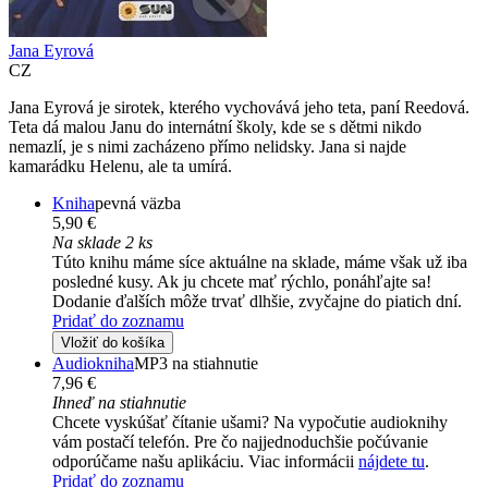
Jana Eyrová
CZ
Jana Eyrová je sirotek, kterého vychovává jeho teta, paní Reedová.
Teta dá malou Janu do internátní školy, kde se s dětmi nikdo
nemazlí, je s nimi zacházeno přímo nelidsky. Jana si najde
kamarádku Helenu, ale ta umírá.
Kniha
pevná väzba
5,90 €
Na sklade 2 ks
Túto knihu máme síce aktuálne na sklade, máme však už iba
posledné kusy. Ak ju chcete mať rýchlo, ponáhľajte sa!
Dodanie ďalších môže trvať dlhšie, zvyčajne do piatich dní.
Pridať do zoznamu
Vložiť do košíka
Audiokniha
MP3 na stiahnutie
7,96 €
Ihneď na stiahnutie
Chcete vyskúšať čítanie ušami? Na vypočutie audioknihy
vám postačí telefón. Pre čo najjednoduchšie počúvanie
odporúčame našu aplikáciu. Viac informácii
nájdete tu
.
Pridať do zoznamu