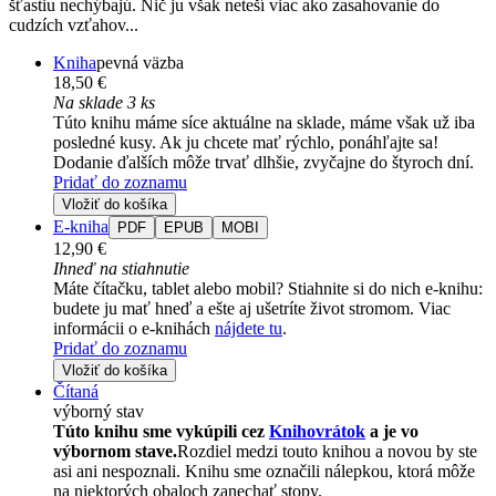
šťastiu nechýbajú. Nič ju však neteší viac ako zasahovanie do
cudzích vzťahov...
Kniha
pevná väzba
18,50 €
Na sklade 3 ks
Túto knihu máme síce aktuálne na sklade, máme však už iba
posledné kusy. Ak ju chcete mať rýchlo, ponáhľajte sa!
Dodanie ďalších môže trvať dlhšie, zvyčajne do štyroch dní.
Pridať do zoznamu
Vložiť do košíka
E-kniha
PDF
EPUB
MOBI
12,90 €
Ihneď na stiahnutie
Máte čítačku, tablet alebo mobil? Stiahnite si do nich e-knihu:
budete ju mať hneď a ešte aj ušetríte život stromom. Viac
informácii o e-knihách
nájdete tu
.
Pridať do zoznamu
Vložiť do košíka
Čítaná
výborný stav
Túto knihu sme vykúpili cez
Knihovrátok
a je vo
výbornom stave.
Rozdiel medzi touto knihou a novou by ste
asi ani nespoznali. Knihu sme označili nálepkou, ktorá môže
na niektorých obaloch zanechať stopy.