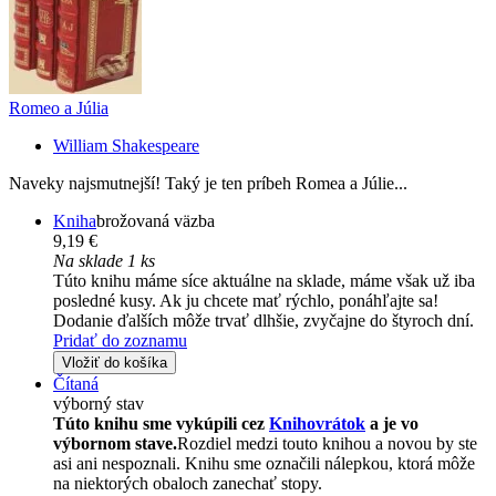
Romeo a Júlia
William Shakespeare
Naveky najsmutnejší! Taký je ten príbeh Romea a Júlie...
Kniha
brožovaná väzba
9,19 €
Na sklade 1 ks
Túto knihu máme síce aktuálne na sklade, máme však už iba
posledné kusy. Ak ju chcete mať rýchlo, ponáhľajte sa!
Dodanie ďalších môže trvať dlhšie, zvyčajne do štyroch dní.
Pridať do zoznamu
Vložiť do košíka
Čítaná
výborný stav
Túto knihu sme vykúpili cez
Knihovrátok
a je vo
výbornom stave.
Rozdiel medzi touto knihou a novou by ste
asi ani nespoznali. Knihu sme označili nálepkou, ktorá môže
na niektorých obaloch zanechať stopy.