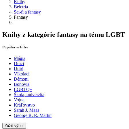
Knihy
Beletria
Sci-fi a fantasy
Fantasy
Knihy z kategórie fantasy na tému LGBT
Populárne filtre
Mágia
Draci
Upíri
Vlkolaci
Démoni
Bohovia
LGBTQ+
Škola, univerzita
Vojna
Kráľovstvo
Sarah J. Maas
George R. R. Martin
Zúžiť výber