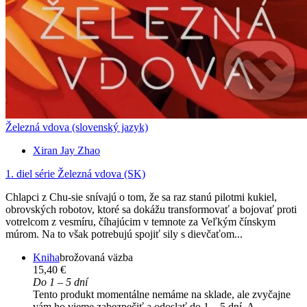
Železná vdova (slovenský jazyk)
Xiran Jay Zhao
1. diel série
Železná vdova (SK)
Chlapci z Chu-sie snívajú o tom, že sa raz stanú pilotmi kukiel,
obrovských robotov, ktoré sa dokážu transformovať a bojovať proti
votrelcom z vesmíru, číhajúcim v temnote za Veľkým čínskym
múrom. Na to však potrebujú spojiť sily s dievčaťom...
Kniha
brožovaná väzba
15,40 €
Do 1 – 5 dní
Tento produkt momentálne nemáme na sklade, ale zvyčajne
vám ho vieme zabezpečiť a odoslať do 1 – 5 dní. A