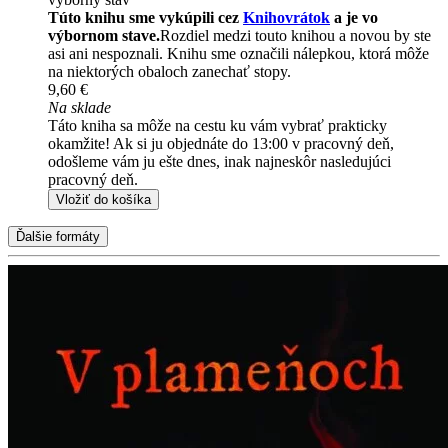
Túto knihu sme vykúpili cez
Knihovrátok
a je vo
výbornom stave.
Rozdiel medzi touto knihou a novou by ste
asi ani nespoznali. Knihu sme označili nálepkou, ktorá môže
na niektorých obaloch zanechať stopy.
9,60 €
Na sklade
Táto kniha sa môže na cestu ku vám vybrať prakticky
okamžite! Ak si ju objednáte do 13:00 v pracovný deň,
odošleme vám ju ešte dnes, inak najneskôr nasledujúci
pracovný deň.
Vložiť do košíka
Ďalšie formáty