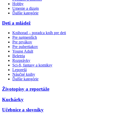
Hobby
Umenie a dizajn
Ďalšie kategórie
Deti a mládež
Knihorad – poradca kníh pre deti
Pre najmenších
Pre prvákov
Pre pubertiakov
Young Adult
Beletria
Rozprávky
Sci-fi, fantasy a komiksy
Leporelá
Náučné knihy
Ďalšie kategórie
Životopisy a reportáže
Kuchárky
Učebnice a slovníky