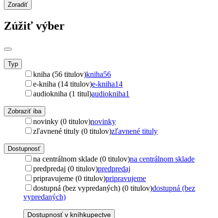
Zoradiť
Zúžiť výber
Typ
kniha (56 titulov)
kniha
56
e-kniha (14 titulov)
e-kniha
14
audiokniha (1 titul)
audiokniha
1
Zobraziť iba
novinky (0 titulov)
novinky
zľavnené tituly (0 titulov)
zľavnené tituly
Dostupnosť
na centrálnom sklade (0 titulov)
na centrálnom sklade
predpredaj (0 titulov)
predpredaj
pripravujeme (0 titulov)
pripravujeme
dostupná (bez vypredaných) (0 titulov)
dostupná (bez
vypredaných)
Dostupnosť v kníhkupectve