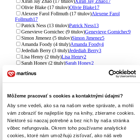
Xiran Jay Zhao (17 titulov)
Xiran Jay Zhao
17
Olivie Blake (17 titulov)
Olivie Blake
17
Alexene Farol Follmuth (17 titulov)
Alexene Farol
Follmuth
17
Patrick Ness (13 titulov)
Patrick Ness
13
Genevieve Gornichec (9 titulov)
Genevieve Gornichec
9
Simon Jimenez (5 titulov)
Simon Jimenez
5
Amanda Foody (4 tituly)
Amanda Foody
4
Jedediah Berry (3 tituly)
Jedediah Berry
3
Lisa Henry (2 tituly)
Lisa Henry
2
Sarah Honey (2 tituly)
Sarah Honey
2
Kat Dunn (1 titul)
Kat Dunn
1
Ďalšie možnosti
Vydavateľstvo
Slovart (8 titulov)
Slovart
8
Môžeme pracovať s cookies a kontaktnými údajmi?
Laser books (6 titulov)
Laser books
6
Aby sme vedeli, ako sa na našom webe správate, a mohli
Host (5 titulov)
Host
5
Tor (5 titulov)
Tor
5
vám zobraziť tie najlepšie tipy na knihy, zbierame cookies.
Ikar (4 tituly)
Ikar
4
Niektoré sú naozaj potrebné a bez nich by naša stránka
Zelený kocúr (4 tituly)
Zelený kocúr
4
vôbec nefungovala. Okrem toho používame analytické
King Cool (4 tituly)
King Cool
4
cookies, ktoré nám umožňujú zisťovať, ako náš web
Walker books (3 tituly)
Walker books
3