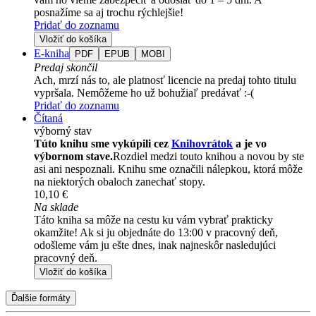
posnažíme sa aj trochu rýchlejšie!
Pridať do zoznamu
Vložiť do košíka
E-kniha
PDF
EPUB
MOBI
Predaj skončil
Ach, mrzí nás to, ale platnosť licencie na predaj tohto titulu
vypršala. Nemôžeme ho už bohužiaľ predávať :-(
Pridať do zoznamu
Čítaná
výborný stav
Túto knihu sme vykúpili cez
Knihovrátok
a je vo
výbornom stave.
Rozdiel medzi touto knihou a novou by ste
asi ani nespoznali. Knihu sme označili nálepkou, ktorá môže
na niektorých obaloch zanechať stopy.
10,10 €
Na sklade
Táto kniha sa môže na cestu ku vám vybrať prakticky
okamžite! Ak si ju objednáte do 13:00 v pracovný deň,
odošleme vám ju ešte dnes, inak najneskôr nasledujúci
pracovný deň.
Vložiť do košíka
Ďalšie formáty