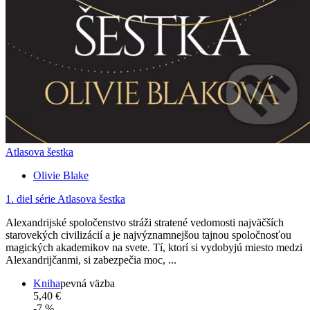
Atlasova šestka
Olivie Blake
1. diel série
Atlasova šestka
Alexandrijské spoločenstvo stráži stratené vedomosti najväčších
starovekých civilizácií a je najvýznamnejšou tajnou spoločnosťou
magických akademikov na svete. Tí, ktorí si vydobyjú miesto medzi
Alexandrijčanmi, si zabezpečia moc, ...
Kniha
pevná väzba
5,40 €
-7 %