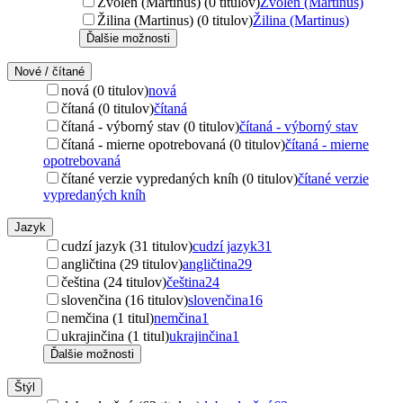
Zvolen (Martinus) (0 titulov)
Zvolen (Martinus)
Žilina (Martinus) (0 titulov)
Žilina (Martinus)
Ďalšie možnosti
Nové / čítané
nová (0 titulov)
nová
čítaná (0 titulov)
čítaná
čítaná - výborný stav (0 titulov)
čítaná - výborný stav
čítaná - mierne opotrebovaná (0 titulov)
čítaná - mierne
opotrebovaná
čítané verzie vypredaných kníh (0 titulov)
čítané verzie
vypredaných kníh
Jazyk
cudzí jazyk (31 titulov)
cudzí jazyk
31
angličtina (29 titulov)
angličtina
29
čeština (24 titulov)
čeština
24
slovenčina (16 titulov)
slovenčina
16
nemčina (1 titul)
nemčina
1
ukrajinčina (1 titul)
ukrajinčina
1
Ďalšie možnosti
Štýl