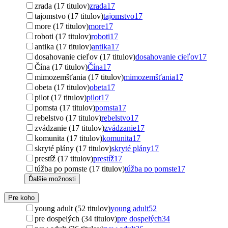
zrada (17 titulov)
zrada
17
tajomstvo (17 titulov)
tajomstvo
17
more (17 titulov)
more
17
roboti (17 titulov)
roboti
17
antika (17 titulov)
antika
17
dosahovanie cieľov (17 titulov)
dosahovanie cieľov
17
Čína (17 titulov)
Čína
17
mimozemšťania (17 titulov)
mimozemšťania
17
obeta (17 titulov)
obeta
17
pilot (17 titulov)
pilot
17
pomsta (17 titulov)
pomsta
17
rebelstvo (17 titulov)
rebelstvo
17
zvádzanie (17 titulov)
zvádzanie
17
komunita (17 titulov)
komunita
17
skryté plány (17 titulov)
skryté plány
17
prestíž (17 titulov)
prestíž
17
túžba po pomste (17 titulov)
túžba po pomste
17
Ďalšie možnosti
Pre koho
young adult (52 titulov)
young adult
52
pre dospelých (34 titulov)
pre dospelých
34