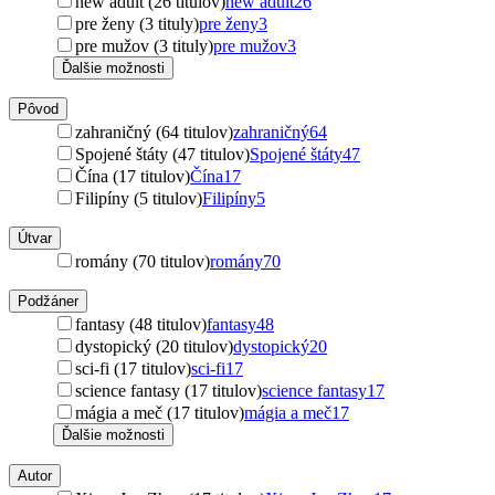
new adult (26 titulov)
new adult
26
pre ženy (3 tituly)
pre ženy
3
pre mužov (3 tituly)
pre mužov
3
Ďalšie možnosti
Pôvod
zahraničný (64 titulov)
zahraničný
64
Spojené štáty (47 titulov)
Spojené štáty
47
Čína (17 titulov)
Čína
17
Filipíny (5 titulov)
Filipíny
5
Útvar
romány (70 titulov)
romány
70
Podžáner
fantasy (48 titulov)
fantasy
48
dystopický (20 titulov)
dystopický
20
sci-fi (17 titulov)
sci-fi
17
science fantasy (17 titulov)
science fantasy
17
mágia a meč (17 titulov)
mágia a meč
17
Ďalšie možnosti
Autor