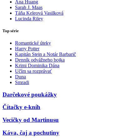
Ana Huang
Sarah J. Maas
Táňa Keleová Vasilková
Lucinda Riley
Top série
Romantické úteky
Harry Potter
Kapitán Stein a Notár Barbarič
Denník odvážneho bojka
Krimi Dominika Dána
Učím sa rozprávať
Duna
Smradi
Darčekové poukážky
Čítačky e-kníh
Vecičky od Martinusu
Káva, čaj a pochutiny