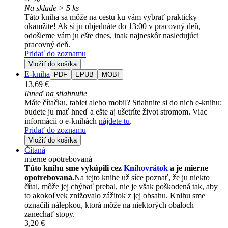
Na sklade > 5 ks
Táto kniha sa môže na cestu ku vám vybrať prakticky
okamžite! Ak si ju objednáte do 13:00 v pracovný deň,
odošleme vám ju ešte dnes, inak najneskôr nasledujúci
pracovný deň.
Pridať do zoznamu
Vložiť do košíka
E-kniha
PDF
EPUB
MOBI
13,69 €
Ihneď na stiahnutie
Máte čítačku, tablet alebo mobil? Stiahnite si do nich e-knihu:
budete ju mať hneď a ešte aj ušetríte život stromom. Viac
informácii o e-knihách
nájdete tu
.
Pridať do zoznamu
Vložiť do košíka
Čítaná
mierne opotrebovaná
Túto knihu sme vykúpili cez
Knihovrátok
a je mierne
opotrebovaná.
Na tejto knihe už síce poznať, že ju niekto
čítal, môže jej chýbať prebal, nie je však poškodená tak, aby
to akokoľvek znižovalo zážitok z jej obsahu. Knihu sme
označili nálepkou, ktorá môže na niektorých obaloch
zanechať stopy.
3,20 €