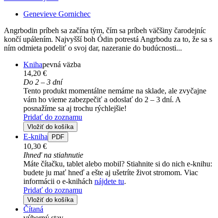
Genevieve Gornichec
Angrbodin príbeh sa začína tým, čím sa príbeh väčšiny čarodejníc
končí upálením. Najvyšší boh Ódin potrestá Angrbodu za to, že sa s
ním odmieta podeliť o svoj dar, nazeranie do budúcnosti...
Kniha
pevná väzba
14,20 €
Do 2 – 3 dní
Tento produkt momentálne nemáme na sklade, ale zvyčajne
vám ho vieme zabezpečiť a odoslať do 2 – 3 dní. A
posnažíme sa aj trochu rýchlejšie!
Pridať do zoznamu
Vložiť do košíka
E-kniha
PDF
10,30 €
Ihneď na stiahnutie
Máte čítačku, tablet alebo mobil? Stiahnite si do nich e-knihu:
budete ju mať hneď a ešte aj ušetríte život stromom. Viac
informácii o e-knihách
nájdete tu
.
Pridať do zoznamu
Vložiť do košíka
Čítaná
výborný stav