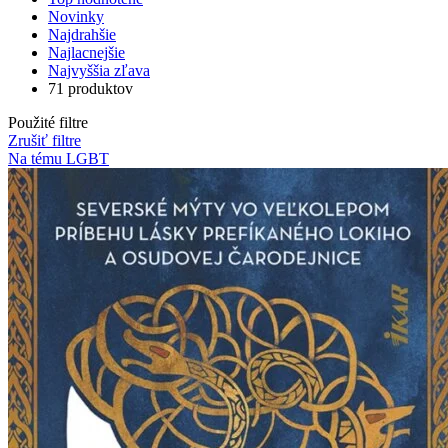
Novinky
Najdrahšie
Najlacnejšie
Najvyššia zľava
71 produktov
Použité filtre
Zrušiť filtre
Na tému LGBT