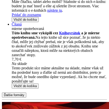
Máte čítačku, tablet alebo mobil? Stiahnite si do nich e-knihu:
budete ju mať hneď a ešte aj ušetríte život stromom. Viac
informácii o e-knihách
nájdete tu
.
Pridať do zoznamu
Vložiť do košíka
Čítaná
mierne opotrebovaná
Túto knihu sme vykúpili cez
Knihovrátok
a je mierne
opotrebovaná.
Na tejto knihe už síce poznať, že ju niekto
čítal, môže jej chýbať prebal, nie je však poškodená tak, aby
to akokoľvek znižovalo zážitok z jej obsahu. Knihu sme
označili nálepkou, ktorá môže na niektorých obaloch
zanechať stopy.
7,70 €
Na sklade
Tento produkt síce máme aktuálne na sklade, máme však už
iba posledné kusy a ďalšie už nemá ani distribútor, preto je
možné, že bude onedlho úplne vypredaný. Ak ho chcete mať,
ponáhľajte sa!
Vložiť do košíka
Ďalšie formáty