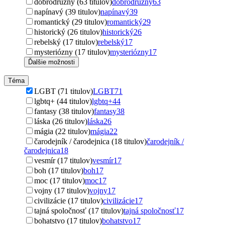
dobrodružný (63 titulov)
dobrodružný
63
napínavý (39 titulov)
napínavý
39
romantický (29 titulov)
romantický
29
historický (26 titulov)
historický
26
rebelský (17 titulov)
rebelský
17
mysteriózny (17 titulov)
mysteriózny
17
Ďalšie možnosti
Téma
LGBT (71 titulov)
LGBT
71
lgbtq+ (44 titulov)
lgbtq+
44
fantasy (38 titulov)
fantasy
38
láska (26 titulov)
láska
26
mágia (22 titulov)
mágia
22
čarodejník / čarodejnica (18 titulov)
čarodejník /
čarodejnica
18
vesmír (17 titulov)
vesmír
17
boh (17 titulov)
boh
17
moc (17 titulov)
moc
17
vojny (17 titulov)
vojny
17
civilizácie (17 titulov)
civilizácie
17
tajná spoločnosť (17 titulov)
tajná spoločnosť
17
bohatstvo (17 titulov)
bohatstvo
17