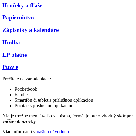
Hrnčeky a fľaše
Papiernictvo
Zápisníky a kalendáre
Hudba
LP platne
Puzzle
Prečítate na zariadeniach:
Pocketbook
Kindle
Smartfón či tablet s príslušnou aplikáciou
Počítač s príslušnou aplikáciou
Nie je možné meniť veľkosť písma, formát je preto vhodný skôr pre
väčšie obrazovky.
Viac informácií v
našich návodoch