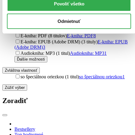
brožovaná väzba (33 titulov)
brožovaná väzba
33
Povoliť všetko
pevná väzba (22 titulov)
pevná väzba
22
Formát
Odmietnuť
E-kniha: EPUB (13 titulov)
E-kniha: EPUB
13
E-kniha: MOBI (10 titulov)
E-kniha: MOBI
10
E-kniha: PDF (8 titulov)
E-kniha: PDF
8
E-kniha: EPUB (Adobe DRM) (3 tituly)
E-kniha: EPUB
(Adobe DRM)
3
Audiokniha: MP3 (1 titul)
Audiokniha: MP3
1
Ďalšie možnosti
Zvláštna vlastnosť
so špeciálnou oriezkou (1 titul)
so špeciálnou oriezkou
1
Zúžiť výber
Zoradiť
Bestsellery
Top hodnotené