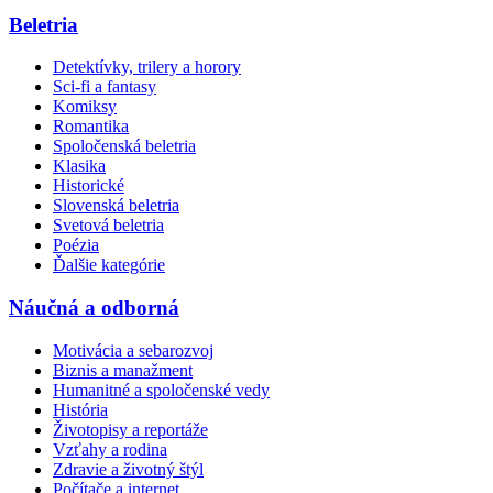
Beletria
Detektívky, trilery a horory
Sci-fi a fantasy
Komiksy
Romantika
Spoločenská beletria
Klasika
Historické
Slovenská beletria
Svetová beletria
Poézia
Ďalšie kategórie
Náučná a odborná
Motivácia a sebarozvoj
Biznis a manažment
Humanitné a spoločenské vedy
História
Životopisy a reportáže
Vzťahy a rodina
Zdravie a životný štýl
Počítače a internet