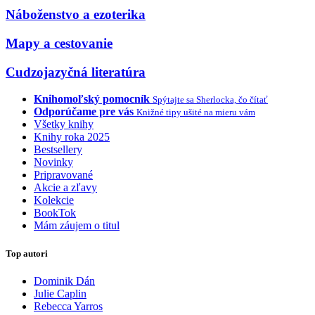
Náboženstvo a ezoterika
Mapy a cestovanie
Cudzojazyčná literatúra
Knihomoľský pomocník
Spýtajte sa Sherlocka, čo čítať
Odporúčame pre vás
Knižné tipy ušité na mieru vám
Všetky knihy
Knihy roka 2025
Bestsellery
Novinky
Pripravované
Akcie a zľavy
Kolekcie
BookTok
Mám záujem o titul
Top autori
Dominik Dán
Julie Caplin
Rebecca Yarros