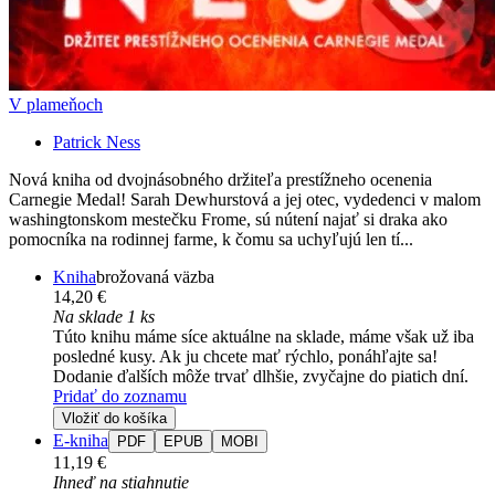
V plameňoch
Patrick Ness
Nová kniha od dvojnásobného držiteľa prestížneho ocenenia
Carnegie Medal! Sarah Dewhurstová a jej otec, vydedenci v malom
washingtonskom mestečku Frome, sú nútení najať si draka ako
pomocníka na rodinnej farme, k čomu sa uchyľujú len tí...
Kniha
brožovaná väzba
14,20 €
Na sklade 1 ks
Túto knihu máme síce aktuálne na sklade, máme však už iba
posledné kusy. Ak ju chcete mať rýchlo, ponáhľajte sa!
Dodanie ďalších môže trvať dlhšie, zvyčajne do piatich dní.
Pridať do zoznamu
Vložiť do košíka
E-kniha
PDF
EPUB
MOBI
11,19 €
Ihneď na stiahnutie