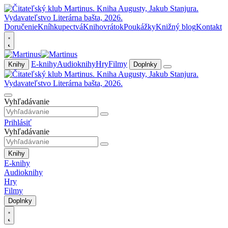
Doručenie
Kníhkupectvá
Knihovrátok
Poukážky
Knižný blog
Kontakt
E-knihy
Audioknihy
Hry
Filmy
Knihy
Doplnky
Vyhľadávanie
Prihlásiť
Vyhľadávanie
Knihy
E-knihy
Audioknihy
Hry
Filmy
Doplnky