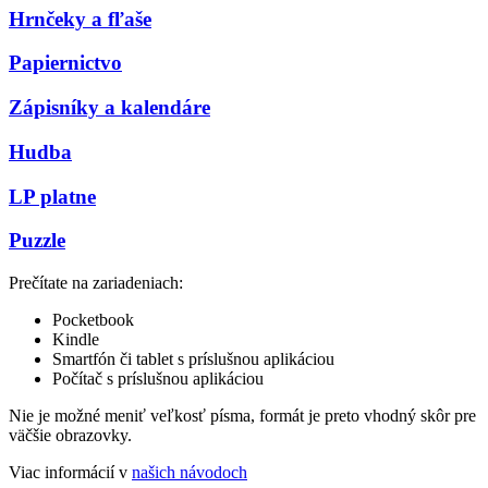
Hrnčeky a fľaše
Papiernictvo
Zápisníky a kalendáre
Hudba
LP platne
Puzzle
Prečítate na zariadeniach:
Pocketbook
Kindle
Smartfón či tablet s príslušnou aplikáciou
Počítač s príslušnou aplikáciou
Nie je možné meniť veľkosť písma, formát je preto vhodný skôr pre
väčšie obrazovky.
Viac informácií v
našich návodoch