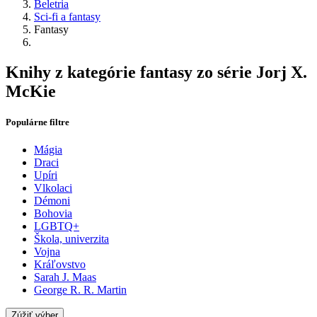
Beletria
Sci-fi a fantasy
Fantasy
Knihy z kategórie fantasy zo série Jorj X.
McKie
Populárne filtre
Mágia
Draci
Upíri
Vlkolaci
Démoni
Bohovia
LGBTQ+
Škola, univerzita
Vojna
Kráľovstvo
Sarah J. Maas
George R. R. Martin
Zúžiť výber