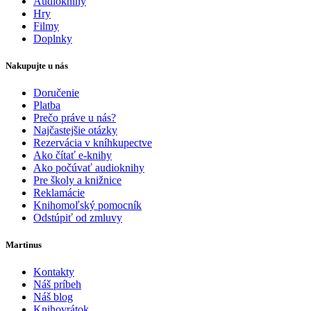
Audioknihy
Hry
Filmy
Doplnky
Nakupujte u nás
Doručenie
Platba
Prečo práve u nás?
Najčastejšie otázky
Rezervácia v kníhkupectve
Ako čítať e-knihy
Ako počúvať audioknihy
Pre školy a knižnice
Reklamácie
Knihomoľský pomocník
Odstúpiť od zmluvy
Martinus
Kontakty
Náš príbeh
Náš blog
Knihovrátok