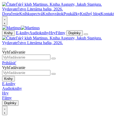
Doručenie
Kníhkupectvá
Knihovrátok
Poukážky
Knižný blog
Kontakt
E-knihy
Audioknihy
Hry
Filmy
Knihy
Doplnky
Vyhľadávanie
Prihlásiť
Vyhľadávanie
Knihy
E-knihy
Audioknihy
Hry
Filmy
Doplnky