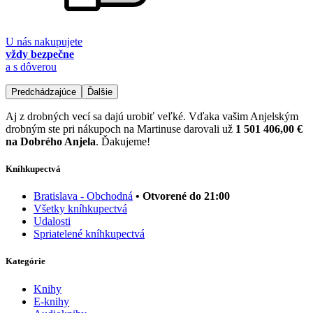
U nás nakupujete
vždy bezpečne
a s dôverou
Predchádzajúce
Ďalšie
Aj z drobných vecí sa dajú urobiť veľké. Vďaka vašim Anjelským
drobným ste pri nákupoch na Martinuse darovali už
1 501 406,00 €
na Dobrého Anjela
. Ďakujeme!
Kníhkupectvá
Bratislava - Obchodná
• Otvorené do 21:00
Všetky kníhkupectvá
Udalosti
Spriatelené kníhkupectvá
Kategórie
Knihy
E-knihy