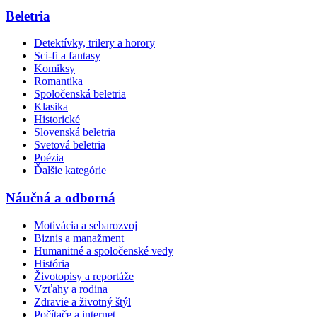
Beletria
Detektívky, trilery a horory
Sci-fi a fantasy
Komiksy
Romantika
Spoločenská beletria
Klasika
Historické
Slovenská beletria
Svetová beletria
Poézia
Ďalšie kategórie
Náučná a odborná
Motivácia a sebarozvoj
Biznis a manažment
Humanitné a spoločenské vedy
História
Životopisy a reportáže
Vzťahy a rodina
Zdravie a životný štýl
Počítače a internet