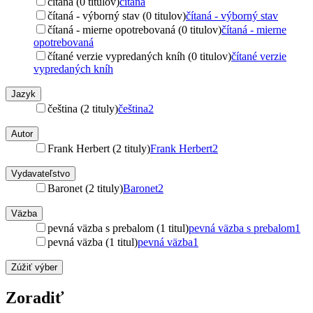
čítaná (0 titulov)
čítaná
čítaná - výborný stav (0 titulov)
čítaná - výborný stav
čítaná - mierne opotrebovaná (0 titulov)
čítaná - mierne
opotrebovaná
čítané verzie vypredaných kníh (0 titulov)
čítané verzie
vypredaných kníh
Jazyk
čeština (2 tituly)
čeština
2
Autor
Frank Herbert (2 tituly)
Frank Herbert
2
Vydavateľstvo
Baronet (2 tituly)
Baronet
2
Väzba
pevná väzba s prebalom (1 titul)
pevná väzba s prebalom
1
pevná väzba (1 titul)
pevná väzba
1
Zúžiť výber
Zoradiť