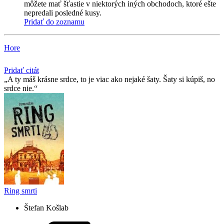
môžete mať šťastie v niektorých iných obchodoch, ktoré ešte
nepredali posledné kusy.
Pridať do zoznamu
Hore
Pridať citát
A ty máš krásne srdce, to je viac ako nejaké šaty. Šaty si kúpiš, no
srdce nie.
Ring smrti
Štefan Košlab