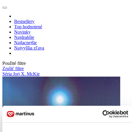
Bestsellery
Top hodnotené
Novinky
Najdrahšie
Najlacnejšie
Najvyššia zľava
Použité filtre
Zrušiť filtre
Séria Jorj X. McKie