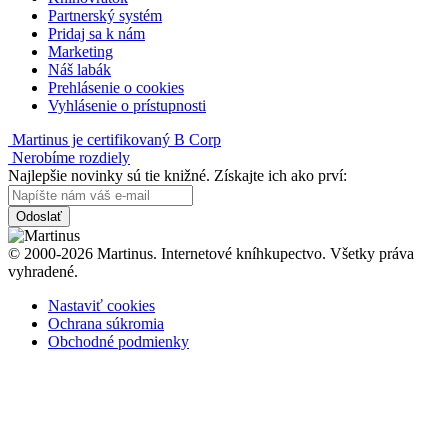
Partnerský systém
Pridaj sa k nám
Marketing
Náš labák
Prehlásenie o cookies
Vyhlásenie o prístupnosti
Martinus je certifikovaný B Corp
Nerobíme rozdiely
Najlepšie novinky sú tie knižné. Získajte ich ako prví:
Odoslať
© 2000-2026 Martinus. Internetové kníhkupectvo. Všetky práva
vyhradené.
Nastaviť cookies
Ochrana súkromia
Obchodné podmienky