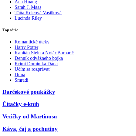
Ana Huang
Sarah J. Maas
Táňa Keleová Vasilková
Lucinda Riley
Top série
Romantické úteky
Harry Potter
Kapitán Stein a Notár Barbarič
Denník odvážneho bojka
Krimi Dominika Dána
Učím sa rozprávať
Duna
Smradi
Darčekové poukážky
Čítačky e-kníh
Vecičky od Martinusu
Káva, čaj a pochutiny