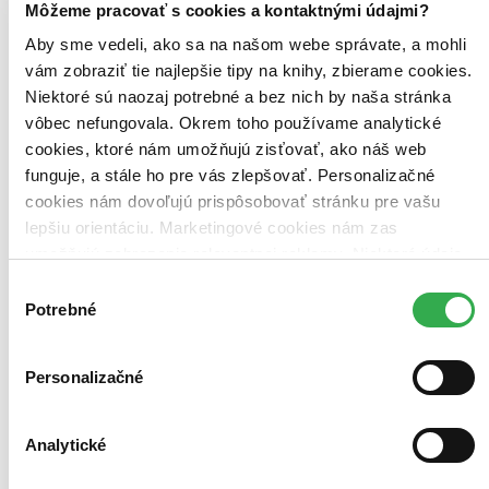
Môžeme pracovať s cookies a kontaktnými údajmi?
Aby sme vedeli, ako sa na našom webe správate, a mohli
vám zobraziť tie najlepšie tipy na knihy, zbierame cookies.
Niektoré sú naozaj potrebné a bez nich by naša stránka
vôbec nefungovala. Okrem toho používame analytické
cookies, ktoré nám umožňujú zisťovať, ako náš web
funguje, a stále ho pre vás zlepšovať. Personalizačné
cookies nám dovoľujú prispôsobovať stránku pre vašu
lepšiu orientáciu. Marketingové cookies nám zas
umožňujú zobrazenie relevantnej reklamy. Niektoré údaje
zdieľame aj s tretími stranami. Veľmi by nám pomohlo,
Výber
keby sme mohli používať všetky tieto cookies. Ďakujeme!
Potrebné
súhlasu
Personalizačné
Analytické