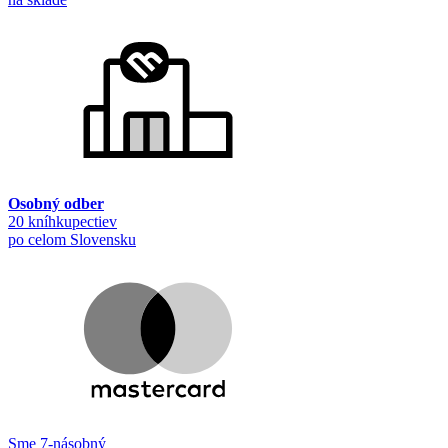
Osobný odber
20 kníhkupectiev
po celom Slovensku
Sme 7-násobný