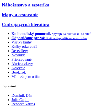
Náboženstvo a ezoterika
Mapy a cestovanie
Cudzojazyčná literatúra
Knihomoľský pomocník
Spýtajte sa Sherlocka, čo čítať
Odporúčame pre vás
Knižné tipy ušité na mieru vám
Všetky knihy
Knihy roka 2025
Bestsellery
Novinky
Pripravované
Akcie a zľavy
Kolekcie
BookTok
Mám záujem o titul
Top autori
Dominik Dán
Julie Caplin
Rebecca Yarros