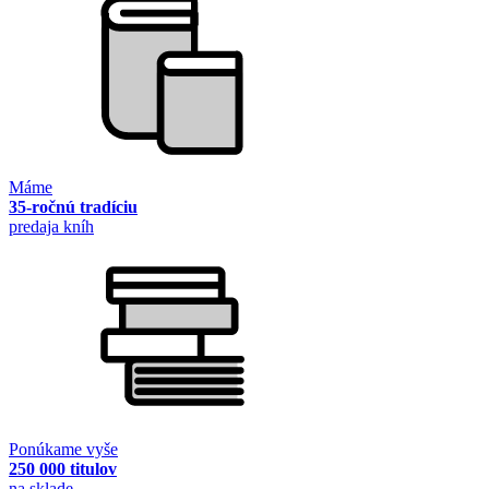
Máme
35-ročnú tradíciu
predaja kníh
Ponúkame vyše
250 000 titulov
na sklade