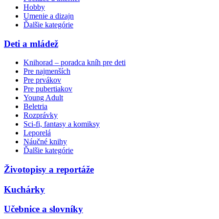
Hobby
Umenie a dizajn
Ďalšie kategórie
Deti a mládež
Knihorad – poradca kníh pre deti
Pre najmenších
Pre prvákov
Pre pubertiakov
Young Adult
Beletria
Rozprávky
Sci-fi, fantasy a komiksy
Leporelá
Náučné knihy
Ďalšie kategórie
Životopisy a reportáže
Kuchárky
Učebnice a slovníky