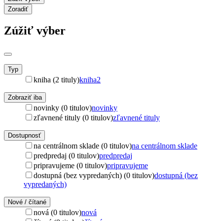
Zoradiť
Zúžiť výber
Typ
kniha (2 tituly)
kniha
2
Zobraziť iba
novinky (0 titulov)
novinky
zľavnené tituly (0 titulov)
zľavnené tituly
Dostupnosť
na centrálnom sklade (0 titulov)
na centrálnom sklade
predpredaj (0 titulov)
predpredaj
pripravujeme (0 titulov)
pripravujeme
dostupná (bez vypredaných) (0 titulov)
dostupná (bez
vypredaných)
Nové / čítané
nová (0 titulov)
nová