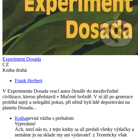
Experiment Dosada
CZ
Kniha druhá
Frank Herbert
V Experimentu Dosada vrací autor čtenáře do mezihvězdné
civilizace, kterou představil v Mučené hvězdě. V ní již po generace
probíhá tajný a nelegální pokus, při němž byli lidé deportováni na
planetu Dosada...
Kniha
pevná väzba s prebalom
Vypredané
Ach, mrzí nás to, z tejto knihy sa už predali všetky výtlačky a
nemáme ju na sklade my ani vydavateľ :( Teoreticky však