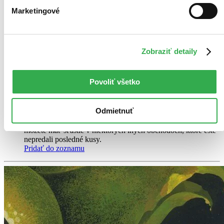
Marketingové
Mučená hvězda
CZ
Kniha prvá
Frank Herbert
Zobraziť detaily
Román předznamenávající slavnou Dunu se odehrává v daleké
budoucnosti, v dalekých galaxiích.
Povoliť všetko
Kniha
pevná väzba
Vypredané
Odmietnuť
Ach, mrzí nás to, z tejto knihy sa už predali všetky výtlačky a
nemáme ju na sklade my ani vydavateľ :( Teoreticky však
môžete mať šťastie v niektorých iných obchodoch, ktoré ešte
nepredali posledné kusy.
Pridať do zoznamu