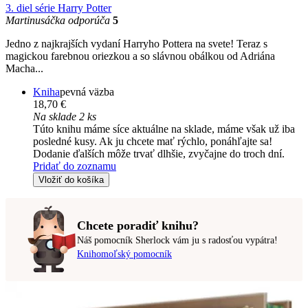
3. diel série
Harry Potter
Martinusáčka odporúča
5
Jedno z najkrajších vydaní Harryho Pottera na svete! Teraz s
magickou farebnou oriezkou a so slávnou obálkou od Adriána
Macha...
Kniha
pevná väzba
18,70 €
Na sklade 2 ks
Túto knihu máme síce aktuálne na sklade, máme však už iba
posledné kusy. Ak ju chcete mať rýchlo, ponáhľajte sa!
Dodanie ďalších môže trvať dlhšie, zvyčajne do troch dní.
Pridať do zoznamu
Vložiť do košíka
Chcete poradiť knihu?
Náš pomocník Sherlock vám ju s radosťou vypátra!
Knihomoľský pomocník