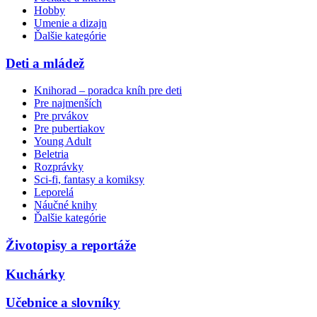
Hobby
Umenie a dizajn
Ďalšie kategórie
Deti a mládež
Knihorad – poradca kníh pre deti
Pre najmenších
Pre prvákov
Pre pubertiakov
Young Adult
Beletria
Rozprávky
Sci-fi, fantasy a komiksy
Leporelá
Náučné knihy
Ďalšie kategórie
Životopisy a reportáže
Kuchárky
Učebnice a slovníky