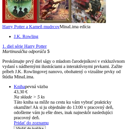
Harry Potter a Kameň mudrcov
MinaLima edícia
J.K. Rowling
1. diel série
Harry Potter
Martinusáčka odporúča
5
Preskúmajte prvý diel ságy o mladom čarodejníkovi v exkluzívnom
vydaní s nádhernými ilustráciami a interaktívnymi prvkami. Zažite
príbeh J.K. Rowlingovej nanovo, obohatený o vizuálne prvky od
štúdia MinaLima.
Kniha
pevná väzba
43,30 €
Na sklade > 5 ks
Táto kniha sa môže na cestu ku vám vybrať prakticky
okamžite! Ak si ju objednáte do 13:00 v pracovný deň,
odošleme vám ju ešte dnes, inak najneskôr nasledujúci
pracovný deň.
Pridať do zoznamu
Vložiť do košíka