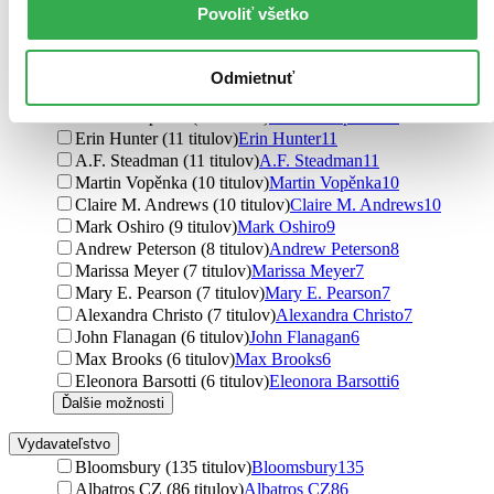
B.B. Alston (24 titulov)
B.B. Alston
24
Povoliť všetko
B. B. Alston (21 titulov)
B. B. Alston
21
Michael Ende (19 titulov)
Michael Ende
19
Chris Colfer (19 titulov)
Chris Colfer
19
Odmietnuť
Emily Skye (17 titulov)
Emily Skye
17
Linda Chapman (12 titulov)
Linda Chapman
12
Erin Hunter (11 titulov)
Erin Hunter
11
A.F. Steadman (11 titulov)
A.F. Steadman
11
Martin Vopěnka (10 titulov)
Martin Vopěnka
10
Claire M. Andrews (10 titulov)
Claire M. Andrews
10
Mark Oshiro (9 titulov)
Mark Oshiro
9
Andrew Peterson (8 titulov)
Andrew Peterson
8
Marissa Meyer (7 titulov)
Marissa Meyer
7
Mary E. Pearson (7 titulov)
Mary E. Pearson
7
Alexandra Christo (7 titulov)
Alexandra Christo
7
John Flanagan (6 titulov)
John Flanagan
6
Max Brooks (6 titulov)
Max Brooks
6
Eleonora Barsotti (6 titulov)
Eleonora Barsotti
6
Ďalšie možnosti
Vydavateľstvo
Bloomsbury (135 titulov)
Bloomsbury
135
Albatros CZ (86 titulov)
Albatros CZ
86