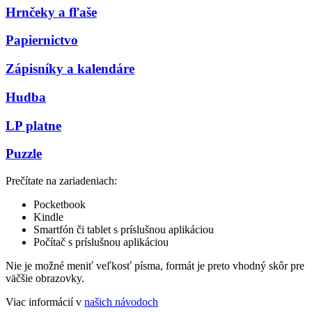
Hrnčeky a fľaše
Papiernictvo
Zápisníky a kalendáre
Hudba
LP platne
Puzzle
Prečítate na zariadeniach:
Pocketbook
Kindle
Smartfón či tablet s príslušnou aplikáciou
Počítač s príslušnou aplikáciou
Nie je možné meniť veľkosť písma, formát je preto vhodný skôr pre
väčšie obrazovky.
Viac informácií v
našich návodoch