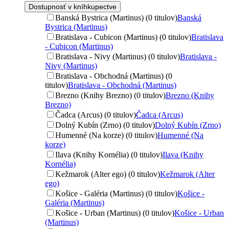
Dostupnosť v kníhkupectve
Banská Bystrica (Martinus) (0 titulov)
Banská
Bystrica (Martinus)
Bratislava - Cubicon (Martinus) (0 titulov)
Bratislava
- Cubicon (Martinus)
Bratislava - Nivy (Martinus) (0 titulov)
Bratislava -
Nivy (Martinus)
Bratislava - Obchodná (Martinus) (0
titulov)
Bratislava - Obchodná (Martinus)
Brezno (Knihy Brezno) (0 titulov)
Brezno (Knihy
Brezno)
Čadca (Arcus) (0 titulov)
Čadca (Arcus)
Dolný Kubín (Zrno) (0 titulov)
Dolný Kubín (Zrno)
Humenné (Na korze) (0 titulov)
Humenné (Na
korze)
Ilava (Knihy Kornélia) (0 titulov)
Ilava (Knihy
Kornélia)
Kežmarok (Alter ego) (0 titulov)
Kežmarok (Alter
ego)
Košice - Galéria (Martinus) (0 titulov)
Košice -
Galéria (Martinus)
Košice - Urban (Martinus) (0 titulov)
Košice - Urban
(Martinus)