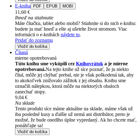
E-kniha
PDF
EPUB
MOBI
11,60 €
Ihneď na stiahnutie
Máte čítačku, tablet alebo mobil? Stiahnite si do nich e-knihu:
budete ju mať hneď a ešte aj ušetríte život stromom. Viac
informácii o e-knihách
nájdete tu
.
Pridať do zoznamu
Vložiť do košíka
Čítaná
mierne opotrebovaná
Túto knihu sme vykúpili cez
Knihovrátok
a je mierne
opotrebovaná.
Na tejto knihe už síce poznať, že ju niekto
čítal, môže jej chýbať prebal, nie je však poškodená tak, aby
to akokoľvek znižovalo zážitok z jej obsahu. Knihu sme
označili nálepkou, ktorá môže na niektorých obaloch
zanechať stopy.
9,04 €
Na sklade
Tento produkt síce máme aktuálne na sklade, máme však už
iba posledné kusy a ďalšie už nemá ani distribútor, preto je
možné, že bude onedlho úplne vypredaný. Ak ho chcete mať,
ponáhľajte sa!
Vložiť do košíka