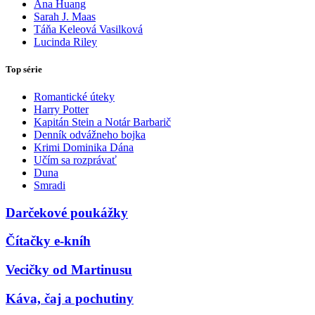
Ana Huang
Sarah J. Maas
Táňa Keleová Vasilková
Lucinda Riley
Top série
Romantické úteky
Harry Potter
Kapitán Stein a Notár Barbarič
Denník odvážneho bojka
Krimi Dominika Dána
Učím sa rozprávať
Duna
Smradi
Darčekové poukážky
Čítačky e-kníh
Vecičky od Martinusu
Káva, čaj a pochutiny