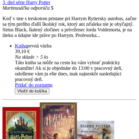
3. diel série
Harry Potter
Martinusáčka odporúča
5
Keď v tme s treskotom pristane pri Harrym Rytiersky autobus, začne
sa tým preňho ďalší školský rok, ktorý ani zďaleka nie je obyčajný.
Sirius Black, šialený zločinec a prívrženec lorda Voldemorta, je na
úteku a údajne ide práve po Harrym. Profesorka...
Kniha
pevná väzba
39,10 €
Na sklade > 5 ks
Táto kniha sa môže na cestu ku vám vybrať prakticky
okamžite! Ak si ju objednáte do 13:00 v pracovný deň,
odošleme vám ju ešte dnes, inak najneskôr nasledujúci
pracovný deň.
Pridať do zoznamu
Vložiť do košíka