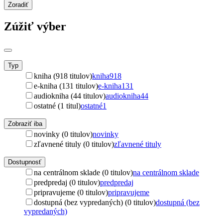
Zoradiť
Zúžiť výber
Typ
kniha (918 titulov)
kniha
918
e-kniha (131 titulov)
e-kniha
131
audiokniha (44 titulov)
audiokniha
44
ostatné (1 titul)
ostatné
1
Zobraziť iba
novinky (0 titulov)
novinky
zľavnené tituly (0 titulov)
zľavnené tituly
Dostupnosť
na centrálnom sklade (0 titulov)
na centrálnom sklade
predpredaj (0 titulov)
predpredaj
pripravujeme (0 titulov)
pripravujeme
dostupná (bez vypredaných) (0 titulov)
dostupná (bez
vypredaných)