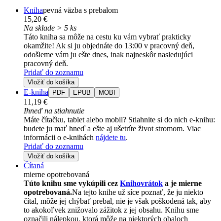
Kniha
pevná väzba s prebalom
15,20 €
Na sklade > 5 ks
Táto kniha sa môže na cestu ku vám vybrať prakticky
okamžite! Ak si ju objednáte do 13:00 v pracovný deň,
odošleme vám ju ešte dnes, inak najneskôr nasledujúci
pracovný deň.
Pridať do zoznamu
Vložiť do košíka
E-kniha
PDF
EPUB
MOBI
11,19 €
Ihneď na stiahnutie
Máte čítačku, tablet alebo mobil? Stiahnite si do nich e-knihu:
budete ju mať hneď a ešte aj ušetríte život stromom. Viac
informácii o e-knihách
nájdete tu
.
Pridať do zoznamu
Vložiť do košíka
Čítaná
mierne opotrebovaná
Túto knihu sme vykúpili cez
Knihovrátok
a je mierne
opotrebovaná.
Na tejto knihe už síce poznať, že ju niekto
čítal, môže jej chýbať prebal, nie je však poškodená tak, aby
to akokoľvek znižovalo zážitok z jej obsahu. Knihu sme
označili nálepkou, ktorá môže na niektorých obaloch