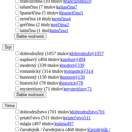
francúzština (10 titulov)
francúzština
10
taliančina (7 titulov)
taliančina
7
španielčina (5 titulov)
španielčina
5
nemčina (4 tituly)
nemčina
4
gréčtina (2 tituly)
gréčtina
2
latinčina (1 titul)
latinčina
1
Ďalšie možnosti
Štýl
dobrodružný (1057 titulov)
dobrodružný
1057
napínavý (494 titulov)
napínavý
494
moderný (339 titulov)
moderný
339
romantický (314 titulov)
romantický
314
humorný (150 titulov)
humorný
150
historický (78 titulov)
historický
78
mysteriózny (71 titulov)
mysteriózny
71
Ďalšie možnosti
Téma
dobrodružstvo (701 titulov)
dobrodružstvo
701
priateľstvo (511 titulov)
priateľstvo
511
mágia (497 titulov)
mágia
497
čarodejník / čarodejnica (468 titulov)
čarodejník /