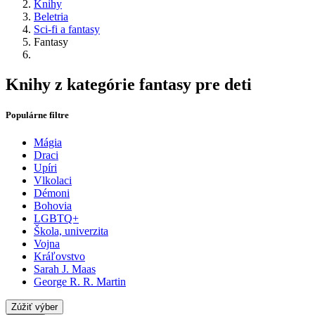
Knihy
Beletria
Sci-fi a fantasy
Fantasy
Knihy z kategórie fantasy pre deti
Populárne filtre
Mágia
Draci
Upíri
Vlkolaci
Démoni
Bohovia
LGBTQ+
Škola, univerzita
Vojna
Kráľovstvo
Sarah J. Maas
George R. R. Martin
Zúžiť výber