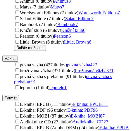
Animus (8 titulov)
Animus
8
Matys (7 titulov)
Matys
7
Wordsworth Editions (7 titulov)
Wordsworth Editions
7
Salani Editore (7 titulov)
Salani Editore
7
Bambook (7 titulov)
Bambook
7
Knižní klub (6 titulov)
Knižní klub
6
Pearson (6 titulov)
Pearson
6
Little, Brown (6 titulov)
Little, Brown
6
Ďalšie možnosti
Väzba
pevná väzba (427 titulov)
pevná väzba
427
brožovaná väzba (371 titulov)
brožovaná väzba
371
pevná väzba s prebalom (91 titulov)
pevná väzba s
prebalom
91
leporelo (1 titul)
leporelo
1
Formát
E-kniha: EPUB (111 titulov)
E-kniha: EPUB
111
E-kniha: PDF (96 titulov)
E-kniha: PDF
96
E-kniha: MOBI (87 titulov)
E-kniha: MOBI
87
Audiokniha: CD (27 titulov)
Audiokniha: CD
27
E-kniha: EPUB (Adobe DRM) (24 titulov)
E-kniha: EPUB