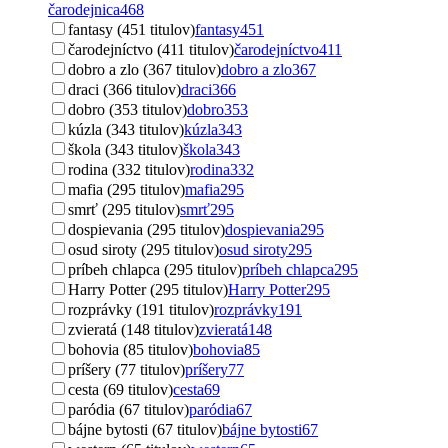
čarodejnica
468
fantasy (451 titulov)
fantasy
451
čarodejníctvo (411 titulov)
čarodejníctvo
411
dobro a zlo (367 titulov)
dobro a zlo
367
draci (366 titulov)
draci
366
dobro (353 titulov)
dobro
353
kúzla (343 titulov)
kúzla
343
škola (343 titulov)
škola
343
rodina (332 titulov)
rodina
332
mafia (295 titulov)
mafia
295
smrť (295 titulov)
smrť
295
dospievania (295 titulov)
dospievania
295
osud siroty (295 titulov)
osud siroty
295
príbeh chlapca (295 titulov)
príbeh chlapca
295
Harry Potter (295 titulov)
Harry Potter
295
rozprávky (191 titulov)
rozprávky
191
zvieratá (148 titulov)
zvieratá
148
bohovia (85 titulov)
bohovia
85
príšery (77 titulov)
príšery
77
cesta (69 titulov)
cesta
69
paródia (67 titulov)
paródia
67
bájne bytosti (67 titulov)
bájne bytosti
67