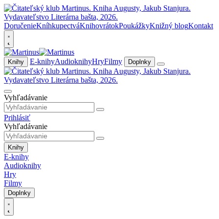
Doručenie
Kníhkupectvá
Knihovrátok
Poukážky
Knižný blog
Kontakt
E-knihy
Audioknihy
Hry
Filmy
Knihy
Doplnky
Vyhľadávanie
Prihlásiť
Vyhľadávanie
Knihy
E-knihy
Audioknihy
Hry
Filmy
Doplnky