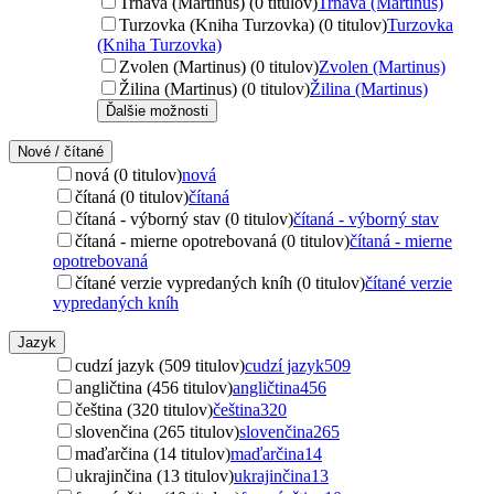
Trnava (Martinus) (0 titulov)
Trnava (Martinus)
Turzovka (Kniha Turzovka) (0 titulov)
Turzovka
(Kniha Turzovka)
Zvolen (Martinus) (0 titulov)
Zvolen (Martinus)
Žilina (Martinus) (0 titulov)
Žilina (Martinus)
Ďalšie možnosti
Nové / čítané
nová (0 titulov)
nová
čítaná (0 titulov)
čítaná
čítaná - výborný stav (0 titulov)
čítaná - výborný stav
čítaná - mierne opotrebovaná (0 titulov)
čítaná - mierne
opotrebovaná
čítané verzie vypredaných kníh (0 titulov)
čítané verzie
vypredaných kníh
Jazyk
cudzí jazyk (509 titulov)
cudzí jazyk
509
angličtina (456 titulov)
angličtina
456
čeština (320 titulov)
čeština
320
slovenčina (265 titulov)
slovenčina
265
maďarčina (14 titulov)
maďarčina
14
ukrajinčina (13 titulov)
ukrajinčina
13