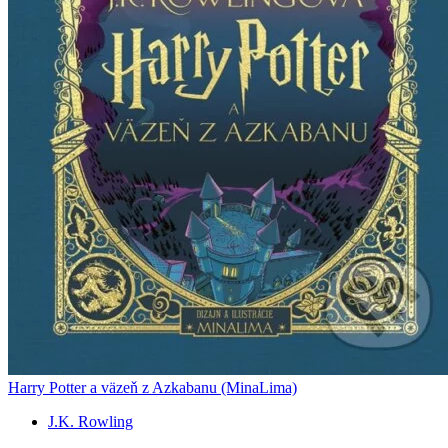
Harry Potter a väzeň z Azkabanu (MinaLima)
J.K. Rowling