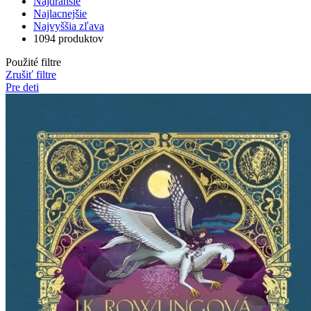
Najdrahšie
Najlacnejšie
Najvyššia zľava
1094 produktov
Použité filtre
Zrušiť filtre
Pre deti