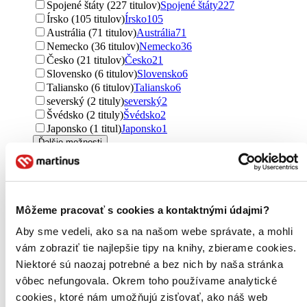
Spojené štáty (227 titulov)
Spojené štáty
227
Írsko (105 titulov)
Írsko
105
Austrália (71 titulov)
Austrália
71
Nemecko (36 titulov)
Nemecko
36
Česko (21 titulov)
Česko
21
Slovensko (6 titulov)
Slovensko
6
Taliansko (6 titulov)
Taliansko
6
severský (2 tituly)
severský
2
Švédsko (2 tituly)
Švédsko
2
Japonsko (1 titul)
Japonsko
1
Ďalšie možnosti
Útvar
romány (672 titulov)
romány
672
poviedky (105 titulov)
poviedky
105
učebnice (47 titulov)
učebnice
47
Môžeme pracovať s cookies a kontaktnými údajmi?
novela (6 titulov)
novela
6
Aby sme vedeli, ako sa na našom webe správate, a mohli
príručky (5 titulov)
príručky
5
vám zobraziť tie najlepšie tipy na knihy, zbierame cookies.
encyklopédie (5 titulov)
encyklopédie
5
Niektoré sú naozaj potrebné a bez nich by naša stránka
obrazová publikácia (5 titulov)
obrazová publikácia
5
básne (5 titulov)
básne
5
vôbec nefungovala. Okrem toho používame analytické
Ďalšie možnosti
cookies, ktoré nám umožňujú zisťovať, ako náš web