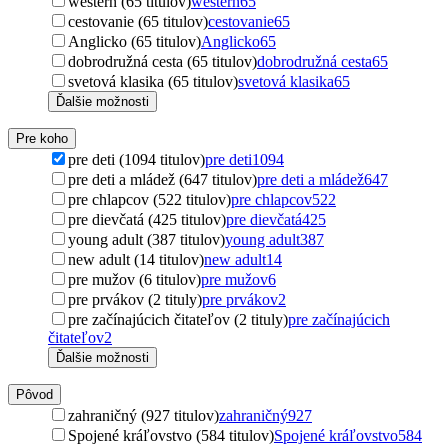
western (65 titulov)
western
65
cestovanie (65 titulov)
cestovanie
65
Anglicko (65 titulov)
Anglicko
65
dobrodružná cesta (65 titulov)
dobrodružná cesta
65
svetová klasika (65 titulov)
svetová klasika
65
Ďalšie možnosti
Pre koho
pre deti (1094 titulov)
pre deti
1094
pre deti a mládež (647 titulov)
pre deti a mládež
647
pre chlapcov (522 titulov)
pre chlapcov
522
pre dievčatá (425 titulov)
pre dievčatá
425
young adult (387 titulov)
young adult
387
new adult (14 titulov)
new adult
14
pre mužov (6 titulov)
pre mužov
6
pre prvákov (2 tituly)
pre prvákov
2
pre začínajúcich čitateľov (2 tituly)
pre začínajúcich
čitateľov
2
Ďalšie možnosti
Pôvod
zahraničný (927 titulov)
zahraničný
927
Spojené kráľovstvo (584 titulov)
Spojené kráľovstvo
584