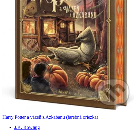
Harry Potter a väzeň z Azkabanu (farebná oriezka)
J.K. Rowling