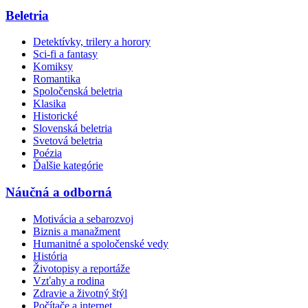
Beletria
Detektívky, trilery a horory
Sci-fi a fantasy
Komiksy
Romantika
Spoločenská beletria
Klasika
Historické
Slovenská beletria
Svetová beletria
Poézia
Ďalšie kategórie
Náučná a odborná
Motivácia a sebarozvoj
Biznis a manažment
Humanitné a spoločenské vedy
História
Životopisy a reportáže
Vzťahy a rodina
Zdravie a životný štýl
Počítače a internet