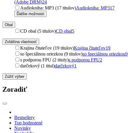
(Adobe DRM)
24
Audiokniha: MP3 (17 titulov)
Audiokniha: MP3
17
Ďalšie možnosti
Obal
CD obal (5 titulov)
CD obal
5
Zvláštna vlastnosť
Krajina čitateľov (19 titulov)
Krajina čitateľov
19
so špeciálnou oriezkou (9 titulov)
so špeciálnou oriezkou
9
s podporou FPU (2 tituly)
s podporou FPU
2
darčekový (1 titul)
darčekový
1
Zúžiť výber
Zoradiť
Bestsellery
Top hodnotené
Novinky