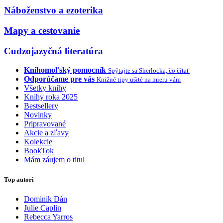
Náboženstvo a ezoterika
Mapy a cestovanie
Cudzojazyčná literatúra
Knihomoľský pomocník
Spýtajte sa Sherlocka, čo čítať
Odporúčame pre vás
Knižné tipy ušité na mieru vám
Všetky knihy
Knihy roka 2025
Bestsellery
Novinky
Pripravované
Akcie a zľavy
Kolekcie
BookTok
Mám záujem o titul
Top autori
Dominik Dán
Julie Caplin
Rebecca Yarros