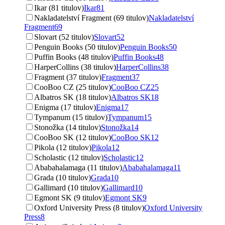
Ikar (81 titulov)
Ikar
81
Nakladatelství Fragment (69 titulov)
Nakladatelství
Fragment
69
Slovart (52 titulov)
Slovart
52
Penguin Books (50 titulov)
Penguin Books
50
Puffin Books (48 titulov)
Puffin Books
48
HarperCollins (38 titulov)
HarperCollins
38
Fragment (37 titulov)
Fragment
37
CooBoo CZ (25 titulov)
CooBoo CZ
25
Albatros SK (18 titulov)
Albatros SK
18
Enigma (17 titulov)
Enigma
17
Tympanum (15 titulov)
Tympanum
15
Stonožka (14 titulov)
Stonožka
14
CooBoo SK (12 titulov)
CooBoo SK
12
Pikola (12 titulov)
Pikola
12
Scholastic (12 titulov)
Scholastic
12
Ababahalamaga (11 titulov)
Ababahalamaga
11
Grada (10 titulov)
Grada
10
Gallimard (10 titulov)
Gallimard
10
Egmont SK (9 titulov)
Egmont SK
9
Oxford University Press (8 titulov)
Oxford University
Press
8