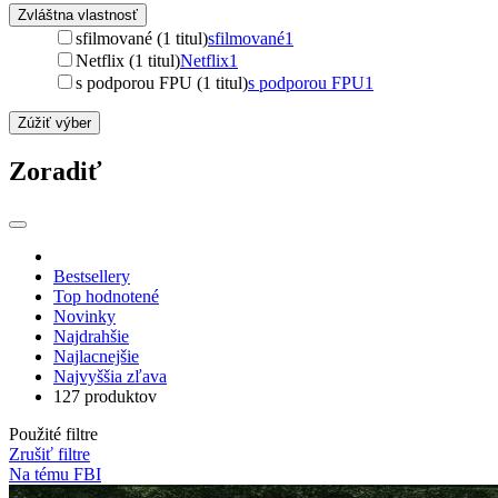
Zvláštna vlastnosť
sfilmované (1 titul)
sfilmované
1
Netflix (1 titul)
Netflix
1
s podporou FPU (1 titul)
s podporou FPU
1
Zúžiť výber
Zoradiť
Bestsellery
Top hodnotené
Novinky
Najdrahšie
Najlacnejšie
Najvyššia zľava
127 produktov
Použité filtre
Zrušiť filtre
Na tému FBI