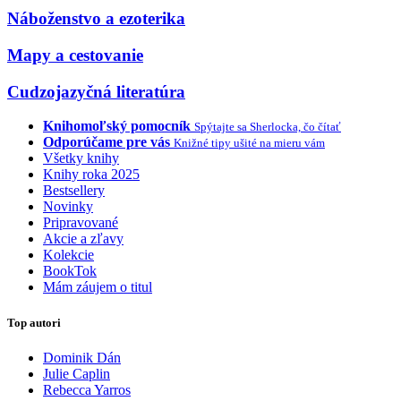
Náboženstvo a ezoterika
Mapy a cestovanie
Cudzojazyčná literatúra
Knihomoľský pomocník
Spýtajte sa Sherlocka, čo čítať
Odporúčame pre vás
Knižné tipy ušité na mieru vám
Všetky knihy
Knihy roka 2025
Bestsellery
Novinky
Pripravované
Akcie a zľavy
Kolekcie
BookTok
Mám záujem o titul
Top autori
Dominik Dán
Julie Caplin
Rebecca Yarros