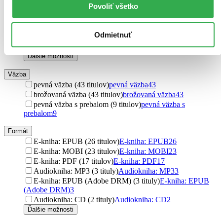
Povoliť všetko
Penguin Putnam Inc (1 titul)
Penguin Putnam Inc
1
Mapcards.net (1 titul)
Mapcards.net
1
Amazon Publishing (1 titul)
Amazon Publishing
1
Odmietnuť
riva Verlag (1 titul)
riva Verlag
1
Thomas & Mercer (1 titul)
Thomas & Mercer
1
Ďalšie možnosti
Väzba
pevná väzba (43 titulov)
pevná väzba
43
brožovaná väzba (43 titulov)
brožovaná väzba
43
pevná väzba s prebalom (9 titulov)
pevná väzba s
prebalom
9
Formát
E-kniha: EPUB (26 titulov)
E-kniha: EPUB
26
E-kniha: MOBI (23 titulov)
E-kniha: MOBI
23
E-kniha: PDF (17 titulov)
E-kniha: PDF
17
Audiokniha: MP3 (3 tituly)
Audiokniha: MP3
3
E-kniha: EPUB (Adobe DRM) (3 tituly)
E-kniha: EPUB
(Adobe DRM)
3
Audiokniha: CD (2 tituly)
Audiokniha: CD
2
Ďalšie možnosti