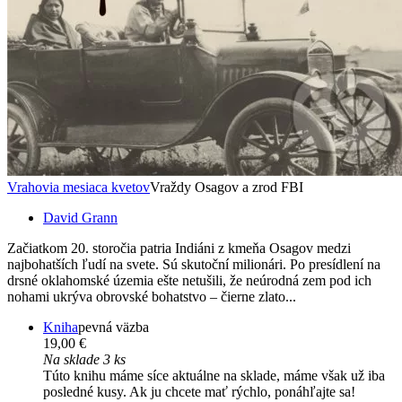
Vrahovia mesiaca kvetov
Vraždy Osagov a zrod FBI
David Grann
Začiatkom 20. storočia patria Indiáni z kmeňa Osagov medzi
najbohatších ľudí na svete. Sú skutoční milionári. Po presídlení na
drsné oklahomské územia ešte netušili, že neúrodná zem pod ich
nohami ukrýva obrovské bohatstvo – čierne zlato...
Kniha
pevná väzba
19,00 €
Na sklade 3 ks
Túto knihu máme síce aktuálne na sklade, máme však už iba
posledné kusy. Ak ju chcete mať rýchlo, ponáhľajte sa!