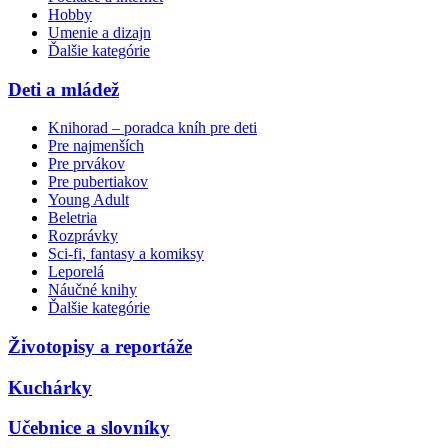
Hobby
Umenie a dizajn
Ďalšie kategórie
Deti a mládež
Knihorad – poradca kníh pre deti
Pre najmenších
Pre prvákov
Pre pubertiakov
Young Adult
Beletria
Rozprávky
Sci-fi, fantasy a komiksy
Leporelá
Náučné knihy
Ďalšie kategórie
Životopisy a reportáže
Kuchárky
Učebnice a slovníky