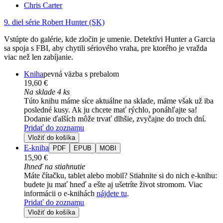
Chris Carter
9. diel série
Robert Hunter (SK)
Vstúpte do galérie, kde zločin je umenie. Detektívi Hunter a Garcia
sa spoja s FBI, aby chytili sériového vraha, pre ktorého je vražda
viac než len zabíjanie.
Kniha
pevná väzba s prebalom
19,60 €
Na sklade 4 ks
Túto knihu máme síce aktuálne na sklade, máme však už iba
posledné kusy. Ak ju chcete mať rýchlo, ponáhľajte sa!
Dodanie ďalších môže trvať dlhšie, zvyčajne do troch dní.
Pridať do zoznamu
Vložiť do košíka
E-kniha
PDF
EPUB
MOBI
15,90 €
Ihneď na stiahnutie
Máte čítačku, tablet alebo mobil? Stiahnite si do nich e-knihu:
budete ju mať hneď a ešte aj ušetríte život stromom. Viac
informácii o e-knihách
nájdete tu
.
Pridať do zoznamu
Vložiť do košíka