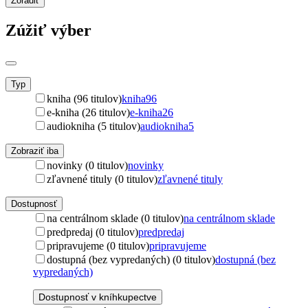
Zoradiť
Zúžiť výber
Typ
kniha (96 titulov)
kniha
96
e-kniha (26 titulov)
e-kniha
26
audiokniha (5 titulov)
audiokniha
5
Zobraziť iba
novinky (0 titulov)
novinky
zľavnené tituly (0 titulov)
zľavnené tituly
Dostupnosť
na centrálnom sklade (0 titulov)
na centrálnom sklade
predpredaj (0 titulov)
predpredaj
pripravujeme (0 titulov)
pripravujeme
dostupná (bez vypredaných) (0 titulov)
dostupná (bez
vypredaných)
Dostupnosť v kníhkupectve