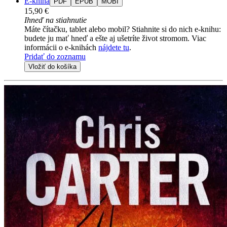
E-kniha
PDF
EPUB
MOBI
15,90 €
Ihneď na stiahnutie
Máte čítačku, tablet alebo mobil? Stiahnite si do nich e-knihu:
budete ju mať hneď a ešte aj ušetríte život stromom. Viac
informácii o e-knihách
nájdete tu
.
Pridať do zoznamu
Vložiť do košíka