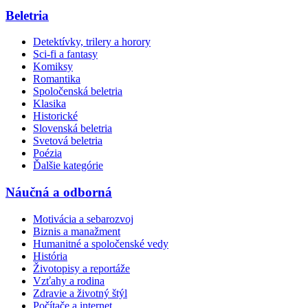
Beletria
Detektívky, trilery a horory
Sci-fi a fantasy
Komiksy
Romantika
Spoločenská beletria
Klasika
Historické
Slovenská beletria
Svetová beletria
Poézia
Ďalšie kategórie
Náučná a odborná
Motivácia a sebarozvoj
Biznis a manažment
Humanitné a spoločenské vedy
História
Životopisy a reportáže
Vzťahy a rodina
Zdravie a životný štýl
Počítače a internet