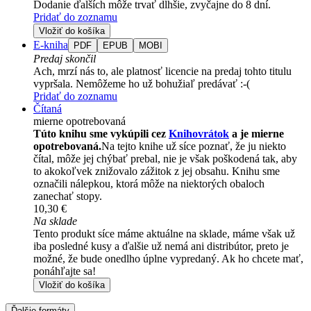
Dodanie ďalších môže trvať dlhšie, zvyčajne do 8 dní.
Pridať do zoznamu
Vložiť do košíka
E-kniha
PDF
EPUB
MOBI
Predaj skončil
Ach, mrzí nás to, ale platnosť licencie na predaj tohto titulu
vypršala. Nemôžeme ho už bohužiaľ predávať :-(
Pridať do zoznamu
Čítaná
mierne opotrebovaná
Túto knihu sme vykúpili cez
Knihovrátok
a je mierne
opotrebovaná.
Na tejto knihe už síce poznať, že ju niekto
čítal, môže jej chýbať prebal, nie je však poškodená tak, aby
to akokoľvek znižovalo zážitok z jej obsahu. Knihu sme
označili nálepkou, ktorá môže na niektorých obaloch
zanechať stopy.
10,30 €
Na sklade
Tento produkt síce máme aktuálne na sklade, máme však už
iba posledné kusy a ďalšie už nemá ani distribútor, preto je
možné, že bude onedlho úplne vypredaný. Ak ho chcete mať,
ponáhľajte sa!
Vložiť do košíka
Ďalšie formáty