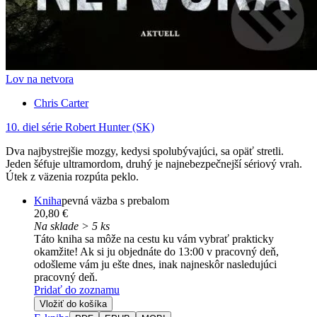
Lov na netvora
Chris Carter
10. diel série
Robert Hunter (SK)
Dva najbystrejšie mozgy, kedysi spolubývajúci, sa opäť stretli.
Jeden šéfuje ultramordom, druhý je najnebezpečnejší sériový vrah.
Útek z väzenia rozpúta peklo.
Kniha
pevná väzba s prebalom
20,80 €
Na sklade > 5 ks
Táto kniha sa môže na cestu ku vám vybrať prakticky
okamžite! Ak si ju objednáte do 13:00 v pracovný deň,
odošleme vám ju ešte dnes, inak najneskôr nasledujúci
pracovný deň.
Pridať do zoznamu
Vložiť do košíka