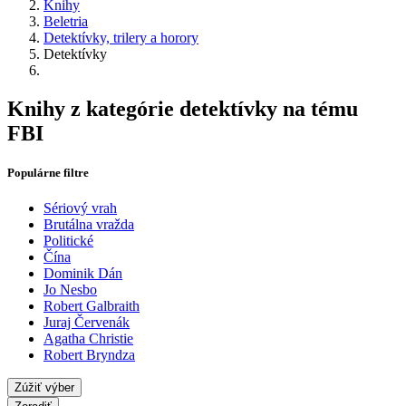
Knihy
Beletria
Detektívky, trilery a horory
Detektívky
Knihy z kategórie detektívky na tému
FBI
Populárne filtre
Sériový vrah
Brutálna vražda
Politické
Čína
Dominik Dán
Jo Nesbo
Robert Galbraith
Juraj Červenák
Agatha Christie
Robert Bryndza
Zúžiť výber