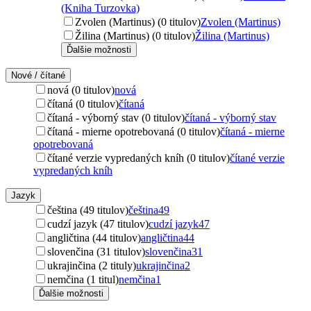
(Kniha Turzovka)
Zvolen (Martinus) (0 titulov)
Zvolen (Martinus)
Žilina (Martinus) (0 titulov)
Žilina (Martinus)
Ďalšie možnosti
Nové / čítané
nová (0 titulov)
nová
čítaná (0 titulov)
čítaná
čítaná - výborný stav (0 titulov)
čítaná - výborný stav
čítaná - mierne opotrebovaná (0 titulov)
čítaná - mierne
opotrebovaná
čítané verzie vypredaných kníh (0 titulov)
čítané verzie
vypredaných kníh
Jazyk
čeština (49 titulov)
čeština
49
cudzí jazyk (47 titulov)
cudzí jazyk
47
angličtina (44 titulov)
angličtina
44
slovenčina (31 titulov)
slovenčina
31
ukrajinčina (2 tituly)
ukrajinčina
2
nemčina (1 titul)
nemčina
1
Ďalšie možnosti