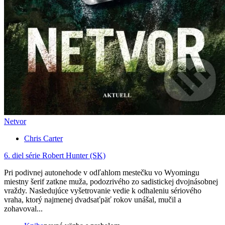
Netvor
Chris Carter
6. diel série
Robert Hunter (SK)
Pri podivnej autonehode v odľahlom mestečku vo Wyomingu
miestny šerif zatkne muža, podozrivého zo sadistickej dvojnásobnej
vraždy. Nasledujúce vyšetrovanie vedie k odhaleniu sériového
vraha, ktorý najmenej dvadsaťpäť rokov unášal, mučil a
zohavoval...