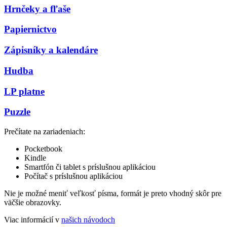
Hrnčeky a fľaše
Papiernictvo
Zápisníky a kalendáre
Hudba
LP platne
Puzzle
Prečítate na zariadeniach:
Pocketbook
Kindle
Smartfón či tablet s príslušnou aplikáciou
Počítač s príslušnou aplikáciou
Nie je možné meniť veľkosť písma, formát je preto vhodný skôr pre
väčšie obrazovky.
Viac informácií v
našich návodoch