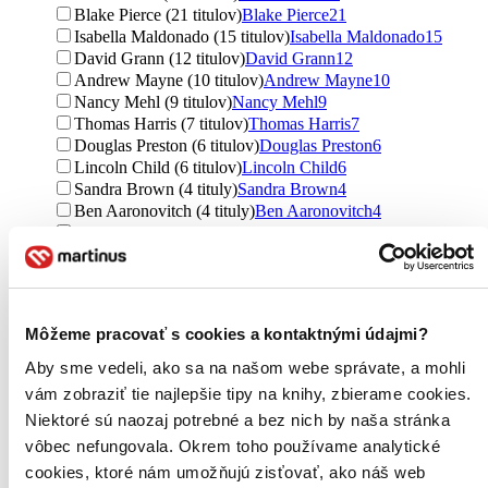
Blake Pierce (21 titulov)
Blake Pierce
21
Isabella Maldonado (15 titulov)
Isabella Maldonado
15
David Grann (12 titulov)
David Grann
12
Andrew Mayne (10 titulov)
Andrew Mayne
10
Nancy Mehl (9 titulov)
Nancy Mehl
9
Thomas Harris (7 titulov)
Thomas Harris
7
Douglas Preston (6 titulov)
Douglas Preston
6
Lincoln Child (6 titulov)
Lincoln Child
6
Sandra Brown (4 tituly)
Sandra Brown
4
Ben Aaronovitch (4 tituly)
Ben Aaronovitch
4
John Douglas (4 tituly)
John Douglas
4
Mark Olshaker (4 tituly)
Mark Olshaker
4
Alan Jacobson (3 tituly)
Alan Jacobson
3
Julie James (3 tituly)
Julie James
3
Stacy Green (2 tituly)
Stacy Green
2
Môžeme pracovať s cookies a kontaktnými údajmi?
Laurent Ponsot (1 titul)
Laurent Ponsot
1
Ďalšie možnosti
Aby sme vedeli, ako sa na našom webe správate, a mohli
vám zobraziť tie najlepšie tipy na knihy, zbierame cookies.
Vydavateľstvo
Niektoré sú naozaj potrebné a bez nich by naša stránka
Blake Pierce (21 titulov)
Blake Pierce
21
vôbec nefungovala. Okrem toho používame analytické
BB/art (14 titulov)
BB/art
14
Simon & Schuster (12 titulov)
Simon & Schuster
12
cookies, ktoré nám umožňujú zisťovať, ako náš web