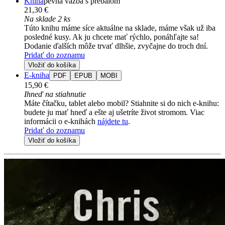
Kniha
pevná väzba s prebalom
21,30 €
Na sklade 2 ks
Túto knihu máme síce aktuálne na sklade, máme však už iba
posledné kusy. Ak ju chcete mať rýchlo, ponáhľajte sa!
Dodanie ďalších môže trvať dlhšie, zvyčajne do troch dní.
Pridať do zoznamu
Vložiť do košíka
E-kniha
PDF
EPUB
MOBI
15,90 €
Ihneď na stiahnutie
Máte čítačku, tablet alebo mobil? Stiahnite si do nich e-knihu:
budete ju mať hneď a ešte aj ušetríte život stromom. Viac
informácii o e-knihách
nájdete tu
.
Pridať do zoznamu
Vložiť do košíka