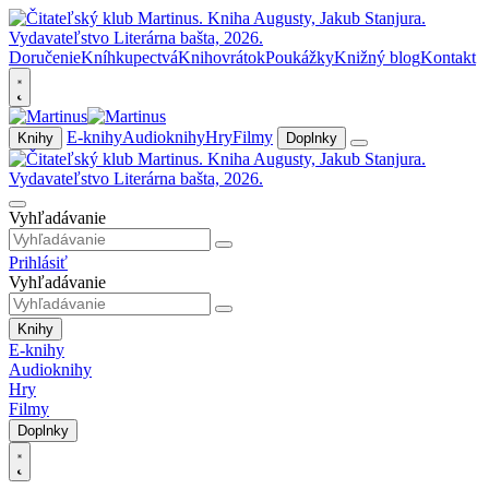
Doručenie
Kníhkupectvá
Knihovrátok
Poukážky
Knižný blog
Kontakt
E-knihy
Audioknihy
Hry
Filmy
Knihy
Doplnky
Vyhľadávanie
Prihlásiť
Vyhľadávanie
Knihy
E-knihy
Audioknihy
Hry
Filmy
Doplnky