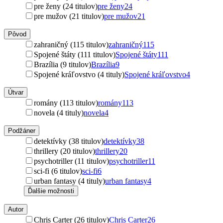
pre ženy (24 titulov)
pre ženy
24
pre mužov (21 titulov)
pre mužov
21
Pôvod
zahraničný (115 titulov)
zahraničný
115
Spojené štáty (111 titulov)
Spojené štáty
111
Brazília (9 titulov)
Brazília
9
Spojené kráľovstvo (4 tituly)
Spojené kráľovstvo
4
Útvar
romány (113 titulov)
romány
113
novela (4 tituly)
novela
4
Podžáner
detektívky (38 titulov)
detektívky
38
thrillery (20 titulov)
thrillery
20
psychotriller (11 titulov)
psychotriller
11
sci-fi (6 titulov)
sci-fi
6
urban fantasy (4 tituly)
urban fantasy
4
Ďalšie možnosti
Autor
Chris Carter (26 titulov)
Chris Carter
26