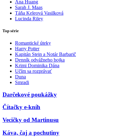
Ana Huang
Sarah J. Maas
Táňa Keleová Vasilková
Lucinda Riley
Top série
Romantické úteky
Harry Potter
Kapitán Stein a Notár Barbarič
Denník odvážneho bojka
Krimi Dominika Dána
Učím sa rozprávať
Duna
Smradi
Darčekové poukážky
Čítačky e-kníh
Vecičky od Martinusu
Káva, čaj a pochutiny