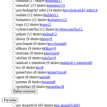
brutalita (17 titulov)
brutalita
17
minulosť (15 titulov)
minulosť
15
psychologický triler (14 titulov)
psychologický triler
14
indiáni (12 titulov)
indiáni
12
bohatstvo (12 titulov)
bohatstvo
12
ropa (12 titulov)
ropa
12
vyšetrovateľka (12 titulov)
vyšetrovateľka
12
prípad (12 titulov)
prípad
12
únosy (9 titulov)
únosy
9
psychopati (9 titulov)
psychopati
9
dôkazy (9 titulov)
dôkazy
9
mučenie (9 titulov)
mučenie
9
zločiny (9 titulov)
zločiny
9
udalosti z minulosti (9 titulov)
udalosti z minulosti
9
lov (8 titulov)
lov
8
priateľstvo (8 titulov)
priateľstvo
8
agent (8 titulov)
agent
8
pomsta (8 titulov)
pomsta
8
spolužiaci (8 titulov)
spolužiaci
8
Ďalšie možnosti
Pre koho
pre dospelých (83 titulov)
pre dospelých
83