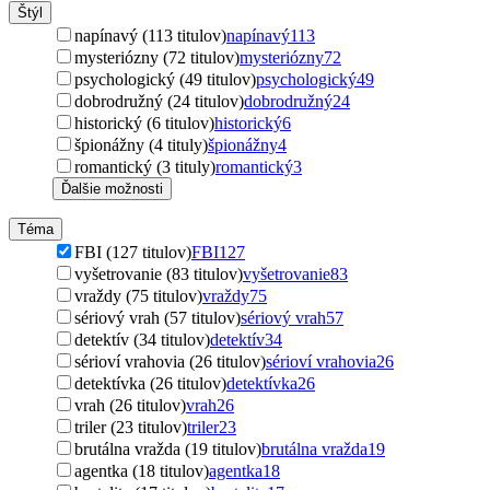
Štýl
napínavý (113 titulov)
napínavý
113
mysteriózny (72 titulov)
mysteriózny
72
psychologický (49 titulov)
psychologický
49
dobrodružný (24 titulov)
dobrodružný
24
historický (6 titulov)
historický
6
špionážny (4 tituly)
špionážny
4
romantický (3 tituly)
romantický
3
Ďalšie možnosti
Téma
FBI (127 titulov)
FBI
127
vyšetrovanie (83 titulov)
vyšetrovanie
83
vraždy (75 titulov)
vraždy
75
sériový vrah (57 titulov)
sériový vrah
57
detektív (34 titulov)
detektív
34
sérioví vrahovia (26 titulov)
sérioví vrahovia
26
detektívka (26 titulov)
detektívka
26
vrah (26 titulov)
vrah
26
triler (23 titulov)
triler
23
brutálna vražda (19 titulov)
brutálna vražda
19
agentka (18 titulov)
agentka
18