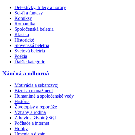
Detektívky, trilery a horory
Sci-fi a fantasy
Komiksy
Romantika
Spoločenská beletria
Klasika
Historické
Slovenská beletria
Svetová beletria
Poézia
Ďalšie kategórie
Náučná a odborná
Motivácia a sebarozvoj
Biznis a manažment
Humanitné a spoločenské vedy
História
Životopisy a reportáže
Vzťahy a rodina
Zdravie a životný štýl
Počítače a internet
Hobby
Umenie a dizajn