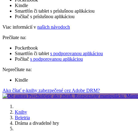
Kindle
Smartfón či tablet s príslušnou aplikáciou
Počítač s príslušnou aplikáciou
Viac informácií v
našich návodoch
Prečítate na:
Pocketbook
Smartfón či tablet
s podporovanou aplikáciou
Počítač
s podporovanou aplikáciou
Neprečítate na:
Kindle
Ako čítať e-knihy zabezpečené cez Adobe DRM?
Knihy
Beletria
Dráma a divadelné hry