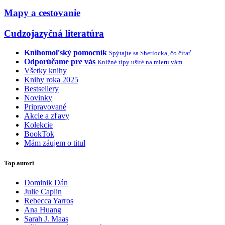
Mapy a cestovanie
Cudzojazyčná literatúra
Knihomoľský pomocník
Spýtajte sa Sherlocka, čo čítať
Odporúčame pre vás
Knižné tipy ušité na mieru vám
Všetky knihy
Knihy roka 2025
Bestsellery
Novinky
Pripravované
Akcie a zľavy
Kolekcie
BookTok
Mám záujem o titul
Top autori
Dominik Dán
Julie Caplin
Rebecca Yarros
Ana Huang
Sarah J. Maas