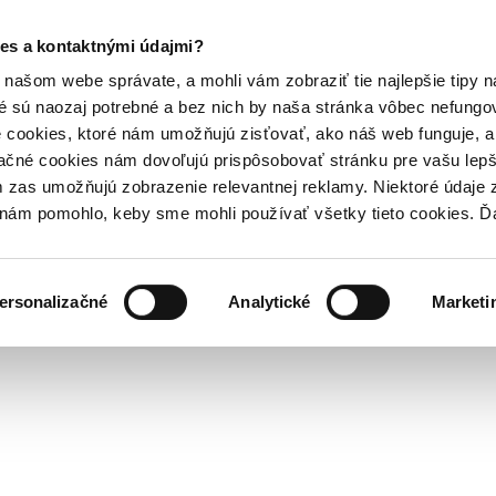
es a kontaktnými údajmi?
našom webe správate, a mohli vám zobraziť tie najlepšie tipy n
é sú naozaj potrebné a bez nich by naša stránka vôbec nefung
 cookies, ktoré nám umožňujú zisťovať, ako náš web funguje, a 
ačné cookies nám dovoľujú prispôsobovať stránku pre vašu lepši
zas umožňujú zobrazenie relevantnej reklamy. Niektoré údaje z
y nám pomohlo, keby sme mohli používať všetky tieto cookies. 
ersonalizačné
Analytické
Marketi