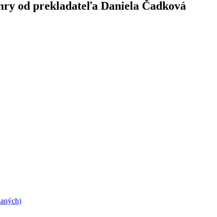
 hry od prekladateľa Daniela Čadková
daných)