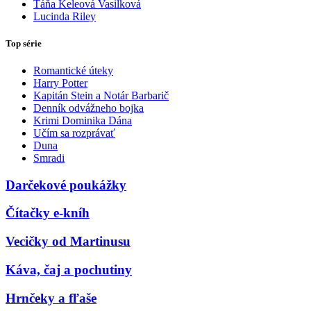
Táňa Keleová Vasilková
Lucinda Riley
Top série
Romantické úteky
Harry Potter
Kapitán Stein a Notár Barbarič
Denník odvážneho bojka
Krimi Dominika Dána
Učím sa rozprávať
Duna
Smradi
Darčekové poukážky
Čítačky e-kníh
Vecičky od Martinusu
Káva, čaj a pochutiny
Hrnčeky a fľaše