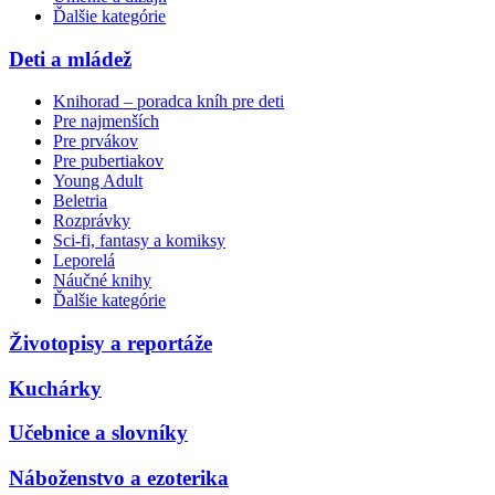
Ďalšie kategórie
Deti a mládež
Knihorad – poradca kníh pre deti
Pre najmenších
Pre prvákov
Pre pubertiakov
Young Adult
Beletria
Rozprávky
Sci-fi, fantasy a komiksy
Leporelá
Náučné knihy
Ďalšie kategórie
Životopisy a reportáže
Kuchárky
Učebnice a slovníky
Náboženstvo a ezoterika