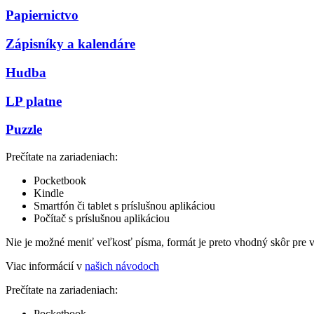
Papiernictvo
Zápisníky a kalendáre
Hudba
LP platne
Puzzle
Prečítate na zariadeniach:
Pocketbook
Kindle
Smartfón či tablet s príslušnou aplikáciou
Počítač s príslušnou aplikáciou
Nie je možné meniť veľkosť písma, formát je preto vhodný skôr pre 
Viac informácií v
našich návodoch
Prečítate na zariadeniach:
Pocketbook