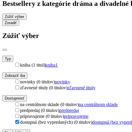
Bestsellery z kategórie dráma a divadelné
Zúžiť výber
Zoradiť
Zúžiť výber
Typ
kniha (1 titul)
kniha
1
Zobraziť iba
novinky (0 titulov)
novinky
zľavnené tituly (0 titulov)
zľavnené tituly
Dostupnosť
na centrálnom sklade (0 titulov)
na centrálnom sklade
predpredaj (0 titulov)
predpredaj
pripravujeme (0 titulov)
pripravujeme
dostupná (bez vypredaných) (0 titulov)
dostupná (bez vypre