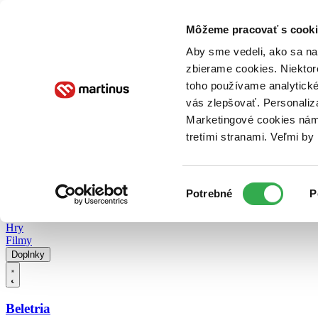
Doručenie
Kníhkupectvá
Knihovrátok
Poukážky
Knižný blog
Kontakt
Môžeme pracovať s cooki
Aby sme vedeli, ako sa na 
zbierame cookies. Niektor
E-knihy
Audioknihy
Hry
Filmy
Knihy
Doplnky
toho používame analytické
vás zlepšovať. Personaliz
Vyhľadávanie
Marketingové cookies nám 
tretími stranami. Veľmi b
Prihlásiť
Vyhľadávanie
Výber
Knihy
Potrebné
P
súhlasu
E-knihy
Audioknihy
Hry
Filmy
Doplnky
Beletria