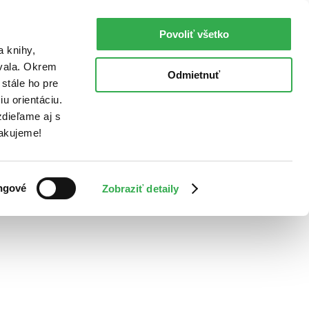
Povoliť všetko
a knihy,
ovala. Okrem
Odmietnuť
stále ho pre
u orientáciu.
dieľame aj s
Ďakujeme!
ngové
Zobraziť detaily