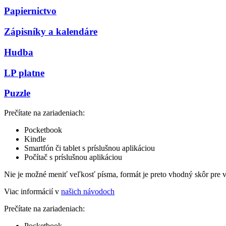
Papiernictvo
Zápisníky a kalendáre
Hudba
LP platne
Puzzle
Prečítate na zariadeniach:
Pocketbook
Kindle
Smartfón či tablet s príslušnou aplikáciou
Počítač s príslušnou aplikáciou
Nie je možné meniť veľkosť písma, formát je preto vhodný skôr pre 
Viac informácií v
našich návodoch
Prečítate na zariadeniach:
Pocketbook