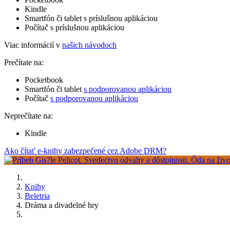
Kindle
Smartfón či tablet s príslušnou aplikáciou
Počítač s príslušnou aplikáciou
Viac informácií v
našich návodoch
Prečítate na:
Pocketbook
Smartfón či tablet
s podporovanou aplikáciou
Počítač
s podporovanou aplikáciou
Neprečítate na:
Kindle
Ako čítať e-knihy zabezpečené cez Adobe DRM?
Knihy
Beletria
Dráma a divadelné hry