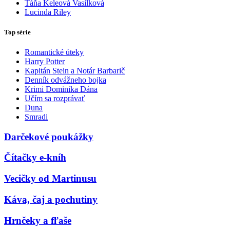
Táňa Keleová Vasilková
Lucinda Riley
Top série
Romantické úteky
Harry Potter
Kapitán Stein a Notár Barbarič
Denník odvážneho bojka
Krimi Dominika Dána
Učím sa rozprávať
Duna
Smradi
Darčekové poukážky
Čítačky e-kníh
Vecičky od Martinusu
Káva, čaj a pochutiny
Hrnčeky a fľaše