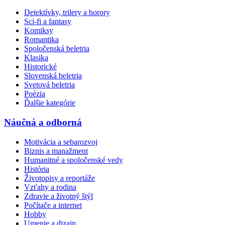
Detektívky, trilery a horory
Sci-fi a fantasy
Komiksy
Romantika
Spoločenská beletria
Klasika
Historické
Slovenská beletria
Svetová beletria
Poézia
Ďalšie kategórie
Náučná a odborná
Motivácia a sebarozvoj
Biznis a manažment
Humanitné a spoločenské vedy
História
Životopisy a reportáže
Vzťahy a rodina
Zdravie a životný štýl
Počítače a internet
Hobby
Umenie a dizajn