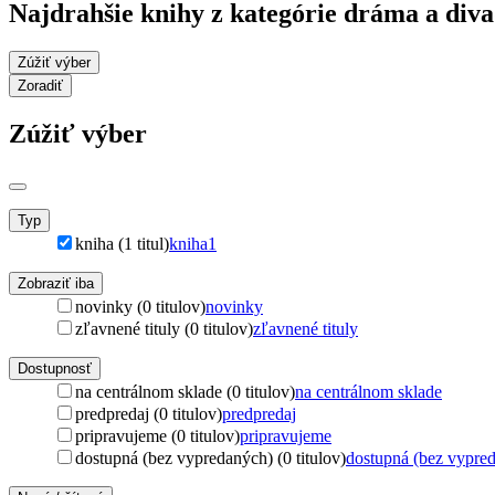
Najdrahšie knihy z kategórie dráma a div
Zúžiť výber
Zoradiť
Zúžiť výber
Typ
kniha (1 titul)
kniha
1
Zobraziť iba
novinky (0 titulov)
novinky
zľavnené tituly (0 titulov)
zľavnené tituly
Dostupnosť
na centrálnom sklade (0 titulov)
na centrálnom sklade
predpredaj (0 titulov)
predpredaj
pripravujeme (0 titulov)
pripravujeme
dostupná (bez vypredaných) (0 titulov)
dostupná (bez vypre