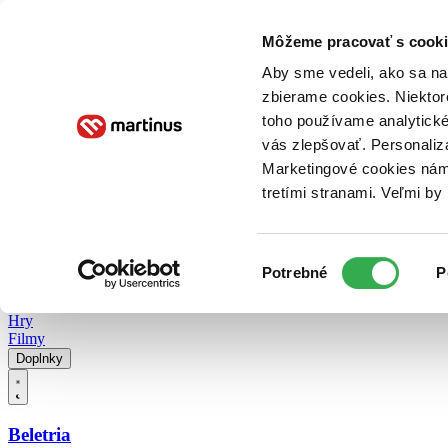
Doručenie
Kníhkupectvá
Knihovrátok
Poukážky
Knižný blog
Kontakt
Môžeme pracovať s cooki
Aby sme vedeli, ako sa na 
zbierame cookies. Niektor
E-knihy
Audioknihy
Hry
Filmy
Knihy
Doplnky
toho používame analytické
vás zlepšovať. Personaliz
Vyhľadávanie
Marketingové cookies nám 
tretími stranami. Veľmi b
Prihlásiť
Vyhľadávanie
Výber
Knihy
Potrebné
P
súhlasu
E-knihy
Audioknihy
Hry
Filmy
Doplnky
Beletria