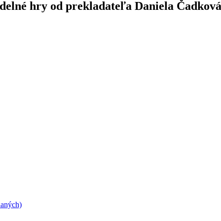
adelné hry od prekladateľa Daniela Čadkov
daných)