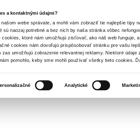
es a kontaktnými údajmi?
našom webe správate, a mohli vám zobraziť tie najlepšie tipy n
é sú naozaj potrebné a bez nich by naša stránka vôbec nefung
 cookies, ktoré nám umožňujú zisťovať, ako náš web funguje, a 
ačné cookies nám dovoľujú prispôsobovať stránku pre vašu lepši
zas umožňujú zobrazenie relevantnej reklamy. Niektoré údaje z
y nám pomohlo, keby sme mohli používať všetky tieto cookies. 
ersonalizačné
Analytické
Marketi