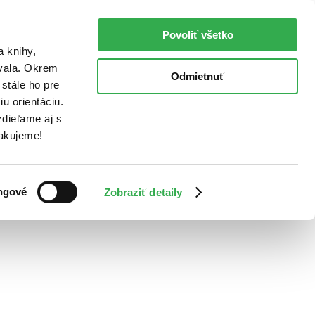
Povoliť všetko
a knihy,
ovala. Okrem
Odmietnuť
stále ho pre
u orientáciu.
dieľame aj s
Ďakujeme!
ngové
Zobraziť detaily