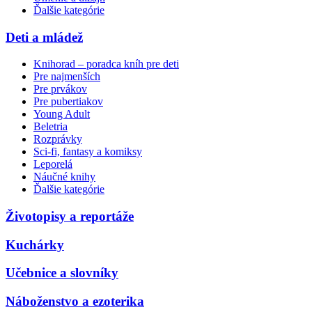
Ďalšie kategórie
Deti a mládež
Knihorad – poradca kníh pre deti
Pre najmenších
Pre prvákov
Pre pubertiakov
Young Adult
Beletria
Rozprávky
Sci-fi, fantasy a komiksy
Leporelá
Náučné knihy
Ďalšie kategórie
Životopisy a reportáže
Kuchárky
Učebnice a slovníky
Náboženstvo a ezoterika