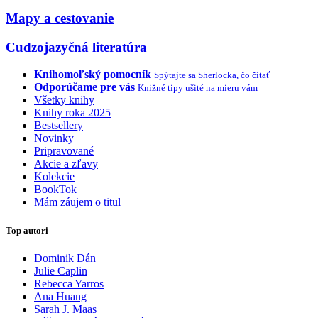
Mapy a cestovanie
Cudzojazyčná literatúra
Knihomoľský pomocník
Spýtajte sa Sherlocka, čo čítať
Odporúčame pre vás
Knižné tipy ušité na mieru vám
Všetky knihy
Knihy roka 2025
Bestsellery
Novinky
Pripravované
Akcie a zľavy
Kolekcie
BookTok
Mám záujem o titul
Top autori
Dominik Dán
Julie Caplin
Rebecca Yarros
Ana Huang
Sarah J. Maas