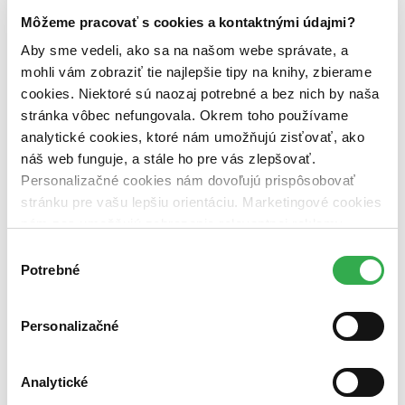
Útvar
Môžeme pracovať s cookies a kontaktnými údajmi?
poviedky (1 titul)
poviedky
1
Aby sme vedeli, ako sa na našom webe správate, a
Autor
mohli vám zobraziť tie najlepšie tipy na knihy, zbierame
Lucius Annaeus Seneca (1 titul)
Lucius Annaeus Seneca
1
cookies. Niektoré sú naozaj potrebné a bez nich by naša
Vydavateľstvo
stránka vôbec nefungovala. Okrem toho používame
Větrné mlýny (1 titul)
Větrné mlýny
1
analytické cookies, ktoré nám umožňujú zisťovať, ako
Väzba
náš web funguje, a stále ho pre vás zlepšovať.
pevná väzba (1 titul)
pevná väzba
1
Personalizačné cookies nám dovoľujú prispôsobovať
stránku pre vašu lepšiu orientáciu. Marketingové cookies
Zúžiť výber
nám zas umožňujú zobrazenie relevantnej reklamy.
Zoradiť
Niektoré údaje zdieľame aj s tretími stranami. Veľmi by
Výber
nám pomohlo, keby sme mohli používať všetky tieto
Potrebné
súhlasu
cookies. Ďakujeme!
Personalizačné
Bestsellery
Top hodnotené
Novinky
Analytické
Najdrahšie
Najlacnejšie