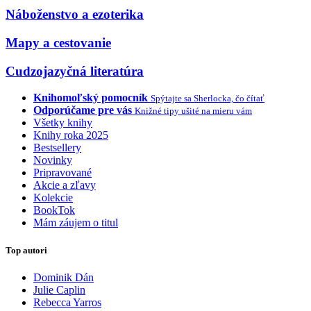
Náboženstvo a ezoterika
Mapy a cestovanie
Cudzojazyčná literatúra
Knihomoľský pomocník
Spýtajte sa Sherlocka, čo čítať
Odporúčame pre vás
Knižné tipy ušité na mieru vám
Všetky knihy
Knihy roka 2025
Bestsellery
Novinky
Pripravované
Akcie a zľavy
Kolekcie
BookTok
Mám záujem o titul
Top autori
Dominik Dán
Julie Caplin
Rebecca Yarros