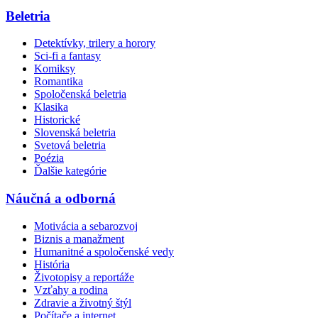
Beletria
Detektívky, trilery a horory
Sci-fi a fantasy
Komiksy
Romantika
Spoločenská beletria
Klasika
Historické
Slovenská beletria
Svetová beletria
Poézia
Ďalšie kategórie
Náučná a odborná
Motivácia a sebarozvoj
Biznis a manažment
Humanitné a spoločenské vedy
História
Životopisy a reportáže
Vzťahy a rodina
Zdravie a životný štýl
Počítače a internet