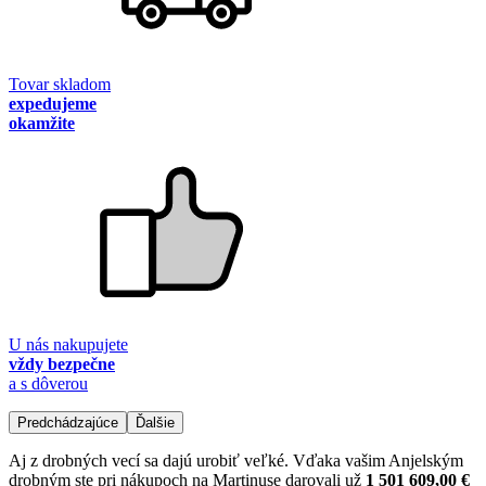
Tovar skladom
expedujeme
okamžite
U nás nakupujete
vždy bezpečne
a s dôverou
Predchádzajúce
Ďalšie
Aj z drobných vecí sa dajú urobiť veľké. Vďaka vašim Anjelským
drobným ste pri nákupoch na Martinuse darovali už
1 501 609,00 €