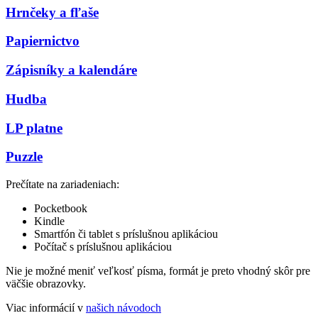
Hrnčeky a fľaše
Papiernictvo
Zápisníky a kalendáre
Hudba
LP platne
Puzzle
Prečítate na zariadeniach:
Pocketbook
Kindle
Smartfón či tablet s príslušnou aplikáciou
Počítač s príslušnou aplikáciou
Nie je možné meniť veľkosť písma, formát je preto vhodný skôr pre
väčšie obrazovky.
Viac informácií v
našich návodoch