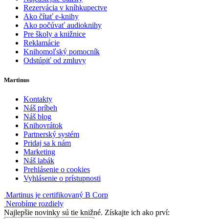
Rezervácia v kníhkupectve
Ako čítať e-knihy
Ako počúvať audioknihy
Pre školy a knižnice
Reklamácie
Knihomoľský pomocník
Odstúpiť od zmluvy
Martinus
Kontakty
Náš príbeh
Náš blog
Knihovrátok
Partnerský systém
Pridaj sa k nám
Marketing
Náš labák
Prehlásenie o cookies
Vyhlásenie o prístupnosti
Martinus je certifikovaný B Corp
Nerobíme rozdiely
Najlepšie novinky sú tie knižné. Získajte ich ako prví: