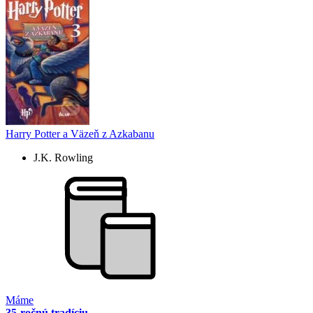
Harry Potter a Väzeň z Azkabanu
J.K. Rowling
Máme
35-ročnú tradíciu