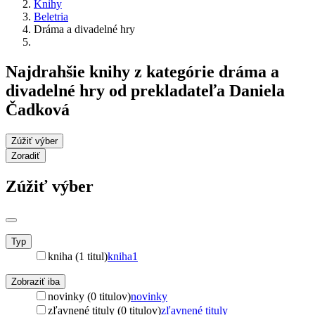
Knihy
Beletria
Dráma a divadelné hry
Najdrahšie knihy z kategórie dráma a
divadelné hry od prekladateľa Daniela
Čadková
Zúžiť výber
Zoradiť
Zúžiť výber
Typ
kniha (1 titul)
kniha
1
Zobraziť iba
novinky (0 titulov)
novinky
zľavnené tituly (0 titulov)
zľavnené tituly