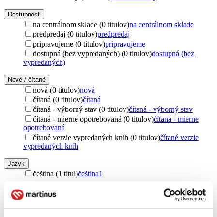
Dostupnosť
na centrálnom sklade (0 titulov)
na centrálnom sklade
predpredaj (0 titulov)
predpredaj
pripravujeme (0 titulov)
pripravujeme
dostupná (bez vypredaných) (0 titulov)
dostupná (bez
vypredaných)
Nové / čítané
nová (0 titulov)
nová
čítaná (0 titulov)
čítaná
čítaná - výborný stav (0 titulov)
čítaná - výborný stav
čítaná - mierne opotrebovaná (0 titulov)
čítaná - mierne
opotrebovaná
čítané verzie vypredaných kníh (0 titulov)
čítané verzie
vypredaných kníh
Jazyk
čeština (1 titul)
čeština
1
Štýl
historický (1 titul)
historický
1