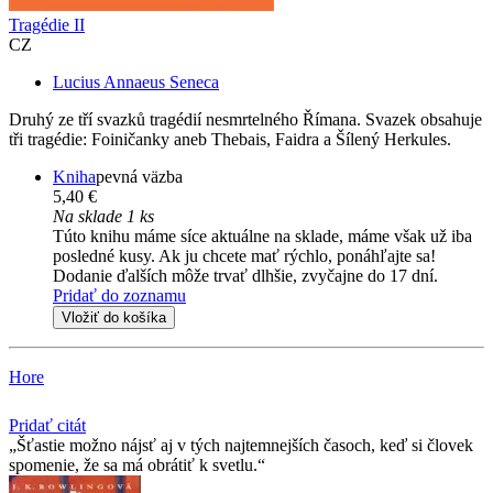
Tragédie II
CZ
Lucius Annaeus Seneca
Druhý ze tří svazků tragédií nesmrtelného Římana. Svazek obsahuje
tři tragédie: Foiničanky aneb Thebais, Faidra a Šílený Herkules.
Kniha
pevná väzba
5,40 €
Na sklade 1 ks
Túto knihu máme síce aktuálne na sklade, máme však už iba
posledné kusy. Ak ju chcete mať rýchlo, ponáhľajte sa!
Dodanie ďalších môže trvať dlhšie, zvyčajne do 17 dní.
Pridať do zoznamu
Vložiť do košíka
Hore
Pridať citát
Šťastie možno nájsť aj v tých najtemnejších časoch, keď si človek
spomenie, že sa má obrátiť k svetlu.