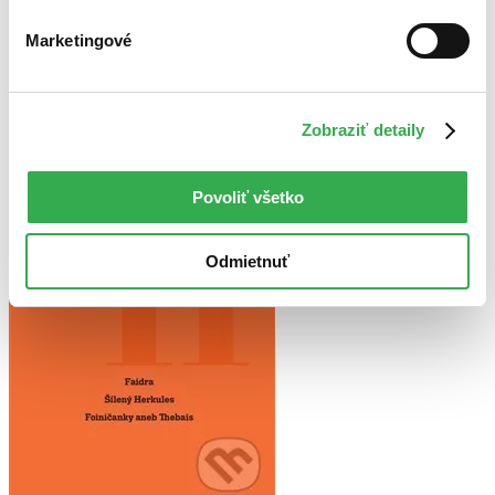
Najvyššia zľava
Marketingové
Použité filtre
Zrušiť filtre
Prekladateľ Daniela Čadková
Zobraziť detaily
Povoliť všetko
Odmietnuť