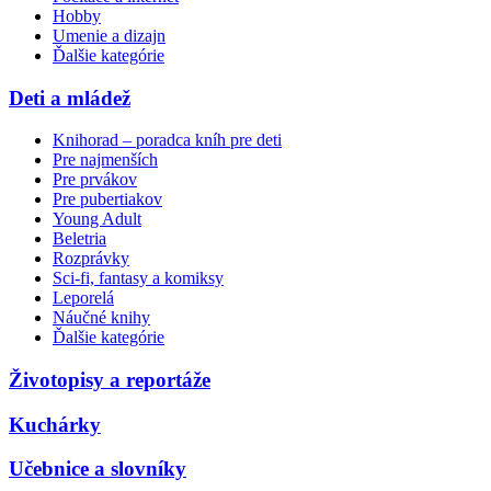
Hobby
Umenie a dizajn
Ďalšie kategórie
Deti a mládež
Knihorad – poradca kníh pre deti
Pre najmenších
Pre prvákov
Pre pubertiakov
Young Adult
Beletria
Rozprávky
Sci-fi, fantasy a komiksy
Leporelá
Náučné knihy
Ďalšie kategórie
Životopisy a reportáže
Kuchárky
Učebnice a slovníky