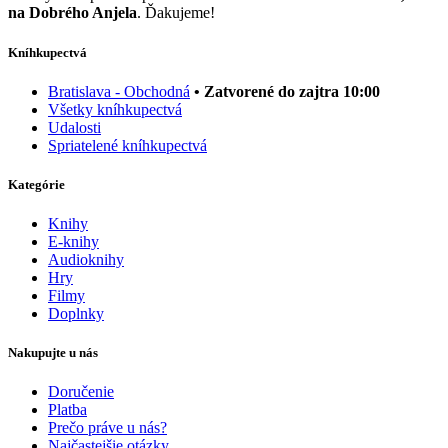
na Dobrého Anjela
. Ďakujeme!
Kníhkupectvá
Bratislava - Obchodná
• Zatvorené do zajtra 10:00
Všetky kníhkupectvá
Udalosti
Spriatelené kníhkupectvá
Kategórie
Knihy
E-knihy
Audioknihy
Hry
Filmy
Doplnky
Nakupujte u nás
Doručenie
Platba
Prečo práve u nás?
Najčastejšie otázky