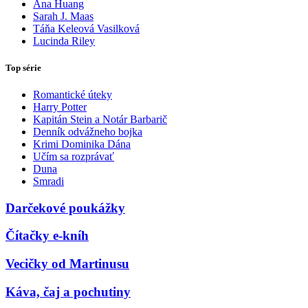
Ana Huang
Sarah J. Maas
Táňa Keleová Vasilková
Lucinda Riley
Top série
Romantické úteky
Harry Potter
Kapitán Stein a Notár Barbarič
Denník odvážneho bojka
Krimi Dominika Dána
Učím sa rozprávať
Duna
Smradi
Darčekové poukážky
Čítačky e-kníh
Vecičky od Martinusu
Káva, čaj a pochutiny