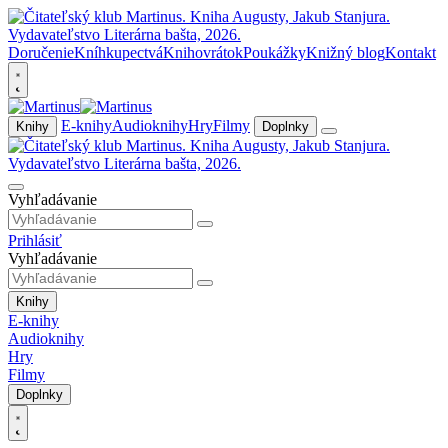
Doručenie
Kníhkupectvá
Knihovrátok
Poukážky
Knižný blog
Kontakt
E-knihy
Audioknihy
Hry
Filmy
Knihy
Doplnky
Vyhľadávanie
Prihlásiť
Vyhľadávanie
Knihy
E-knihy
Audioknihy
Hry
Filmy
Doplnky