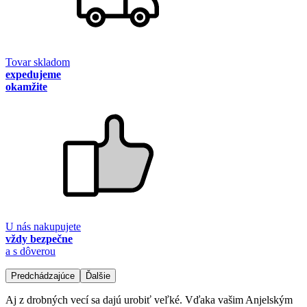
Tovar skladom
expedujeme
okamžite
U nás nakupujete
vždy bezpečne
a s dôverou
Predchádzajúce
Ďalšie
Aj z drobných vecí sa dajú urobiť veľké. Vďaka vašim Anjelským