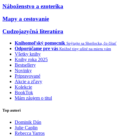
Náboženstvo a ezoterika
Mapy a cestovanie
Cudzojazyčná literatúra
Knihomoľský pomocník
Spýtajte sa Sherlocka, čo čítať
Odporúčame pre vás
Knižné tipy ušité na mieru vám
Všetky knihy
Knihy roka 2025
Bestsellery
Novinky
Pripravované
Akcie a zľavy
Kolekcie
BookTok
Mám záujem o titul
Top autori
Dominik Dán
Julie Caplin
Rebecca Yarros