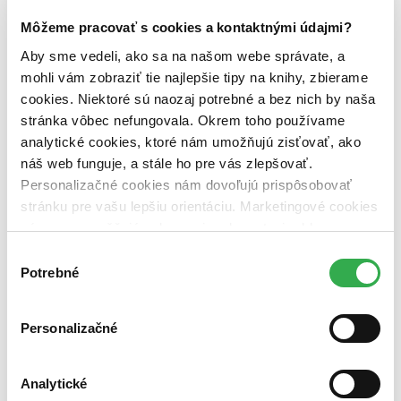
Útvar
poviedky (1 titul)
poviedky
1
Môžeme pracovať s cookies a kontaktnými údajmi?
Autor
Aby sme vedeli, ako sa na našom webe správate, a
Lucius Annaeus Seneca (1 titul)
Lucius Annaeus Seneca
1
mohli vám zobraziť tie najlepšie tipy na knihy, zbierame
cookies. Niektoré sú naozaj potrebné a bez nich by naša
Vydavateľstvo
stránka vôbec nefungovala. Okrem toho používame
Větrné mlýny (1 titul)
Větrné mlýny
1
analytické cookies, ktoré nám umožňujú zisťovať, ako
Väzba
náš web funguje, a stále ho pre vás zlepšovať.
pevná väzba (1 titul)
pevná väzba
1
Personalizačné cookies nám dovoľujú prispôsobovať
stránku pre vašu lepšiu orientáciu. Marketingové cookies
Zúžiť výber
nám zas umožňujú zobrazenie relevantnej reklamy.
Zoradiť
Niektoré údaje zdieľame aj s tretími stranami. Veľmi by
Výber
nám pomohlo, keby sme mohli používať všetky tieto
Potrebné
súhlasu
cookies. Ďakujeme!
Personalizačné
Bestsellery
Top hodnotené
Novinky
Najdrahšie
Analytické
Najlacnejšie