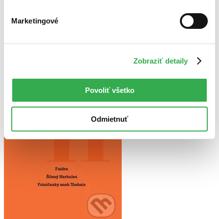
Najvyššia zľava
Marketingové
Použité filtre
Zrušiť filtre
nové
Prekladateľ Daniela Čadková
Zobraziť detaily
Povoliť všetko
Odmietnuť