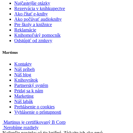
Najčastejšie otázky
Rezervácia v kníhkupectve
Ako čítať e-knihy
Ako počúvať audioknihy
Pre školy a knižnice
Reklamácie
Knihomoľský pomocník
Odstúpiť od zmluvy
Martinus
Kontakty
Náš príbeh
Náš blog
Knihovrátok
Partnerský systém
Pridaj sa k nám
Marketing
Náš labák
Prehlásenie o cookies
Vyhlásenie o prístupnosti
Martinus je certifikovaný B Corp
Nerobíme rozdiely
Najlepšie novinky sú tie knižné. Získajte ich ako prví: