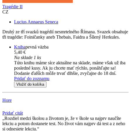
Tragédie II
CZ
Lucius Annaeus Seneca
Druhý ze tří svazků tragédií nesmrtelného Římana. Svazek obsahuje
tři tragédie: Foiničanky aneb Thebais, Faidra a Šílený Herkules.
Kniha
pevná väzba
5,40 €
Na sklade 1 ks
Túto knihu máme síce aktuálne na sklade, máme však už iba
posledné kusy. Ak ju chcete mať rýchlo, ponáhľajte sa!
Dodanie ďalších môže trvať dlhšie, zvyčajne do 18 dní.
Pridať do zoznamu
Vložiť do košíka
Hore
Pridať citát
Rozdiel medzi školou a životom je, že v škole sa najprv naučíte
lekciu a potom dostanete test. No život vám najprv dá test a z neho
si odnesiete lekciu.