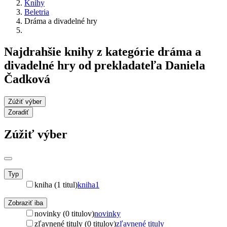
Knihy
Beletria
Dráma a divadelné hry
Najdrahšie knihy z kategórie dráma a
divadelné hry od prekladateľa Daniela
Čadková
Zúžiť výber
Zoradiť
Zúžiť výber
Typ
kniha (1 titul)
kniha
1
Zobraziť iba
novinky (0 titulov)
novinky
zľavnené tituly (0 titulov)
zľavnené tituly