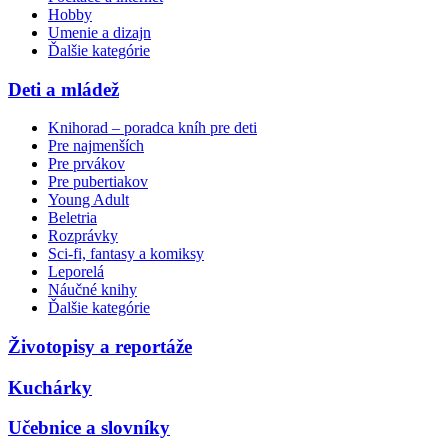
Hobby
Umenie a dizajn
Ďalšie kategórie
Deti a mládež
Knihorad – poradca kníh pre deti
Pre najmenších
Pre prvákov
Pre pubertiakov
Young Adult
Beletria
Rozprávky
Sci-fi, fantasy a komiksy
Leporelá
Náučné knihy
Ďalšie kategórie
Životopisy a reportáže
Kuchárky
Učebnice a slovníky