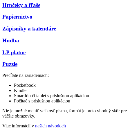
Hrnčeky a fľaše
Papiernictvo
Zápisníky a kalendáre
Hudba
LP platne
Puzzle
Prečítate na zariadeniach:
Pocketbook
Kindle
Smartfón či tablet s príslušnou aplikáciou
Počítač s príslušnou aplikáciou
Nie je možné meniť veľkosť písma, formát je preto vhodný skôr pre
väčšie obrazovky.
Viac informácií v
našich návodoch