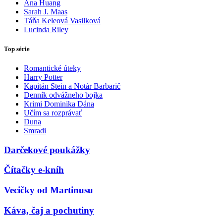
Ana Huang
Sarah J. Maas
Táňa Keleová Vasilková
Lucinda Riley
Top série
Romantické úteky
Harry Potter
Kapitán Stein a Notár Barbarič
Denník odvážneho bojka
Krimi Dominika Dána
Učím sa rozprávať
Duna
Smradi
Darčekové poukážky
Čítačky e-kníh
Vecičky od Martinusu
Káva, čaj a pochutiny