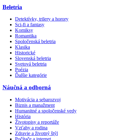
Beletria
Detektívky, trilery a horory
Sci-fi a fantasy
Komiksy
Romantika
Spoločenská beletria
Klasika
Historické
Slovenská beletria
Svetová beletria
Poézia
Ďalšie kategórie
Náučná a odborná
Motivácia a sebarozvoj
Biznis a manažment
Humanitné a spoločenské vedy
História
Životopisy a reportáže
Vzťahy a rodina
Zdravie a životný štýl
Počítače a internet