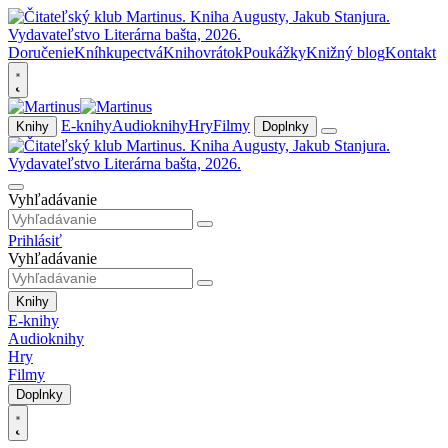
Doručenie
Kníhkupectvá
Knihovrátok
Poukážky
Knižný blog
Kontakt
E-knihy
Audioknihy
Hry
Filmy
Knihy
Doplnky
Vyhľadávanie
Prihlásiť
Vyhľadávanie
Knihy
E-knihy
Audioknihy
Hry
Filmy
Doplnky