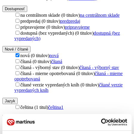
Dostupnosť
na centrálnom sklade (0 titulov)
na centrálnom sklade
predpredaj (0 titulov)
predpredaj
pripravujeme (0 titulov)
pripravujeme
dostupná (bez vypredaných) (0 titulov)
dostupná (bez
vypredaných)
Nové / čítané
nová (0 titulov)
nová
čítaná (0 titulov)
čítaná
čítaná - výborný stav (0 titulov)
čítaná - výborný stav
čítaná - mierne opotrebovaná (0 titulov)
čítaná - mierne
opotrebovaná
čítané verzie vypredaných kníh (0 titulov)
čítané verzie
vypredaných kníh
Jazyk
čeština (1 titul)
čeština
1
Štýl
historický (1 titul)
historický
1