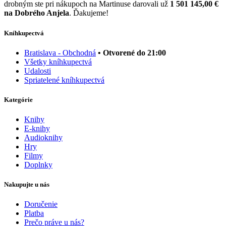
drobným ste pri nákupoch na Martinuse darovali už
1 501 145,00 €
na Dobrého Anjela
. Ďakujeme!
Kníhkupectvá
Bratislava - Obchodná
• Otvorené do 21:00
Všetky kníhkupectvá
Udalosti
Spriatelené kníhkupectvá
Kategórie
Knihy
E-knihy
Audioknihy
Hry
Filmy
Doplnky
Nakupujte u nás
Doručenie
Platba
Prečo práve u nás?