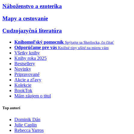
Náboženstvo a ezoterika
Mapy a cestovanie
Cudzojazyčná literatúra
Knihomoľský pomocník
Spýtajte sa Sherlocka, čo čítať
Odporúčame pre vás
Knižné tipy ušité na mieru vám
Všetky knihy
Knihy roka 2025
Bestsellery
Novinky
Pripravované
Akcie a zľavy
Kolekcie
BookTok
Mám záujem o titul
Top autori
Dominik Dán
Julie Caplin
Rebecca Yarros