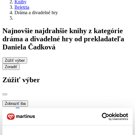
Knihy
Beletria
Dráma a divadelné hry
Najnovšie najdrahšie knihy z kategórie
dráma a divadelné hry od prekladateľa
Daniela Čadková
Zúžiť výber
Zoradiť
Zúžiť výber
Zobraziť iba
novinky (0 titulov)
novinky
zľavnené tituly (0 titulov)
zľavnené tituly
Dostupnosť
na centrálnom sklade (0 titulov)
na centrálnom sklade