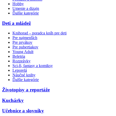
Hobby
Umenie a dizajn
Ďalšie kategórie
Deti a mládež
Knihorad – poradca kníh pre deti
Pre najmenších
Pre prvákov
Pre pubertiakov
Young Adult
Beletria
Rozprávky
Sci-fi, fantasy a komiksy
Leporelá
Náučné knihy
Ďalšie kategórie
Životopisy a reportáže
Kuchárky
Učebnice a slovníky