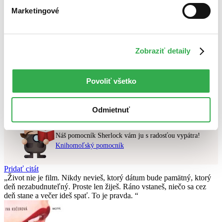
Novinky
Marketingové
Najdrahšie
Najlacnejšie
Najvyššia zľava
Zobraziť detaily
Použité filtre
Zrušiť filtre
najnovšie
Prekladateľ Daniela Čadková
Povoliť všetko
Nebol nájdený
žiadny titul
vyhovujúci zadaným podmienkam.
Skúste prosím zmeniť vyhľadávaný výraz.
Odmietnuť
Chcete poradiť knihu?
Náš pomocník Sherlock vám ju s radosťou vypátra!
Knihomoľský pomocník
Pridať citát
Život nie je film. Nikdy nevieš, ktorý dátum bude pamätný, ktorý
deň nezabudnuteľný. Proste len žiješ. Ráno vstaneš, niečo sa cez
deň stane a večer ideš spať. To je pravda.