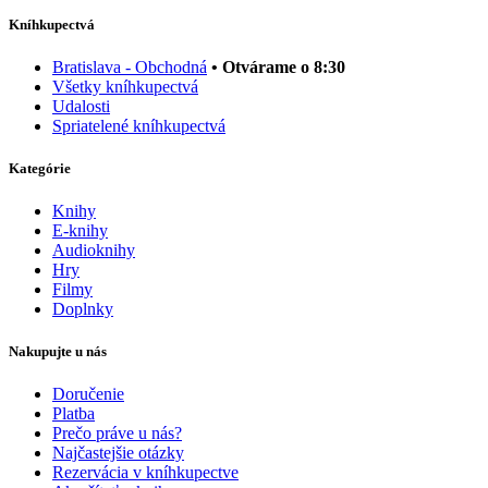
Kníhkupectvá
Bratislava - Obchodná
• Otvárame o 8:30
Všetky kníhkupectvá
Udalosti
Spriatelené kníhkupectvá
Kategórie
Knihy
E-knihy
Audioknihy
Hry
Filmy
Doplnky
Nakupujte u nás
Doručenie
Platba
Prečo práve u nás?
Najčastejšie otázky
Rezervácia v kníhkupectve