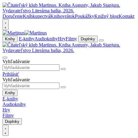
Doručenie
Kníhkupectvá
Knihovrátok
Poukážky
Knižný blog
Kontakt
E-knihy
Audioknihy
Hry
Filmy
Knihy
Doplnky
Vyhľadávanie
Prihlásiť
Vyhľadávanie
Knihy
E-knihy
Audioknihy
Hry
Filmy
Doplnky