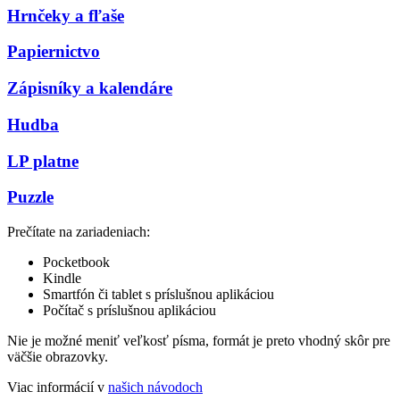
Hrnčeky a fľaše
Papiernictvo
Zápisníky a kalendáre
Hudba
LP platne
Puzzle
Prečítate na zariadeniach:
Pocketbook
Kindle
Smartfón či tablet s príslušnou aplikáciou
Počítač s príslušnou aplikáciou
Nie je možné meniť veľkosť písma, formát je preto vhodný skôr pre
väčšie obrazovky.
Viac informácií v
našich návodoch