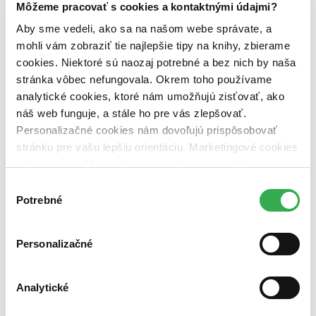
Môžeme pracovať s cookies a kontaktnými údajmi?
predpredaj (0 titulov)
predpredaj
pripravujeme (0 titulov)
pripravujeme
Aby sme vedeli, ako sa na našom webe správate, a
dostupná (bez vypredaných) (0 titulov)
dostupná (bez
mohli vám zobraziť tie najlepšie tipy na knihy, zbierame
vypredaných)
cookies. Niektoré sú naozaj potrebné a bez nich by naša
Nové / čítané
stránka vôbec nefungovala. Okrem toho používame
nová (0 titulov)
nová
analytické cookies, ktoré nám umožňujú zisťovať, ako
čítaná (0 titulov)
čítaná
náš web funguje, a stále ho pre vás zlepšovať.
čítaná - výborný stav (0 titulov)
čítaná - výborný stav
Personalizačné cookies nám dovoľujú prispôsobovať
čítaná - mierne opotrebovaná (0 titulov)
čítaná - mierne
opotrebovaná
stránku pre vašu lepšiu orientáciu. Marketingové cookies
čítané verzie vypredaných kníh (0 titulov)
čítané verzie
nám zas umožňujú zobrazenie relevantnej reklamy.
vypredaných kníh
Niektoré údaje zdieľame aj s tretími stranami. Veľmi by
Výber
nám pomohlo, keby sme mohli používať všetky tieto
Zúžiť výber
Potrebné
súhlasu
cookies. Ďakujeme!
Zoradiť
Personalizačné
Analytické
Bestsellery
Top hodnotené