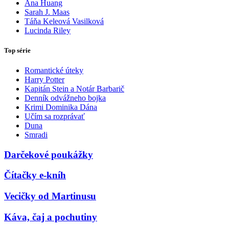
Ana Huang
Sarah J. Maas
Táňa Keleová Vasilková
Lucinda Riley
Top série
Romantické úteky
Harry Potter
Kapitán Stein a Notár Barbarič
Denník odvážneho bojka
Krimi Dominika Dána
Učím sa rozprávať
Duna
Smradi
Darčekové poukážky
Čítačky e-kníh
Vecičky od Martinusu
Káva, čaj a pochutiny