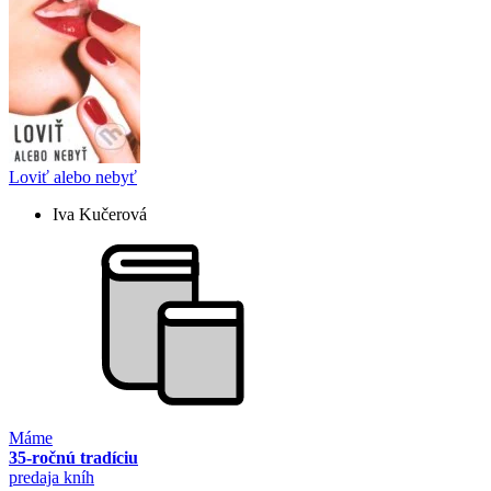
Loviť alebo nebyť
Iva Kučerová
Máme
35-ročnú tradíciu
predaja kníh