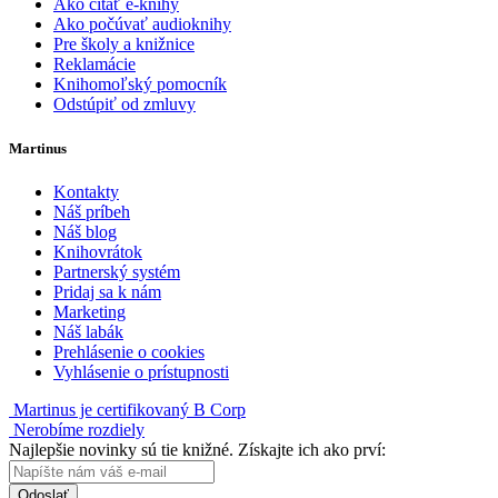
Ako čítať e-knihy
Ako počúvať audioknihy
Pre školy a knižnice
Reklamácie
Knihomoľský pomocník
Odstúpiť od zmluvy
Martinus
Kontakty
Náš príbeh
Náš blog
Knihovrátok
Partnerský systém
Pridaj sa k nám
Marketing
Náš labák
Prehlásenie o cookies
Vyhlásenie o prístupnosti
Martinus je certifikovaný B Corp
Nerobíme rozdiely
Najlepšie novinky sú tie knižné. Získajte ich ako prví:
Odoslať