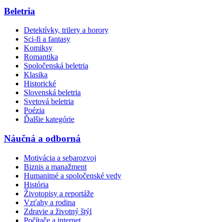
Beletria
Detektívky, trilery a horory
Sci-fi a fantasy
Komiksy
Romantika
Spoločenská beletria
Klasika
Historické
Slovenská beletria
Svetová beletria
Poézia
Ďalšie kategórie
Náučná a odborná
Motivácia a sebarozvoj
Biznis a manažment
Humanitné a spoločenské vedy
História
Životopisy a reportáže
Vzťahy a rodina
Zdravie a životný štýl
Počítače a internet