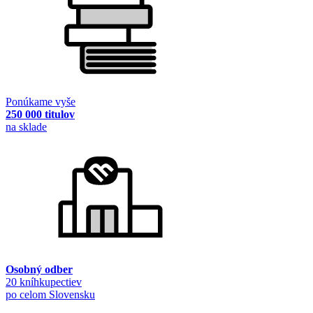
Ponúkame vyše
250 000 titulov
na sklade
Osobný odber
20 kníhkupectiev
po celom Slovensku