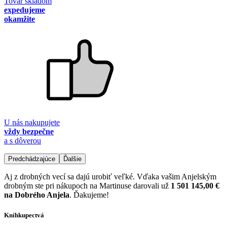
Tovar skladom
expedujeme
okamžite
U nás nakupujete
vždy bezpečne
a s dôverou
Predchádzajúce
Ďalšie
Aj z drobných vecí sa dajú urobiť veľké. Vďaka vašim Anjelským
drobným ste pri nákupoch na Martinuse darovali už
1 501 145,00 €
na Dobrého Anjela
. Ďakujeme!
Kníhkupectvá