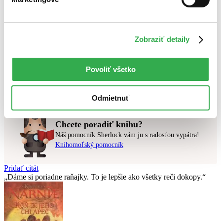
Novinky
Najdrahšie
Najlacnejšie
Najvyššia zľava
Zobraziť detaily
Použité filtre
Zrušiť filtre
Povoliť všetko
pripravované
Prekladateľ Daniela Čadková
Nebol nájdený
žiadny titul
vyhovujúci zadaným podmienkam.
Skúste prosím zmeniť vyhľadávaný výraz.
Odmietnuť
Chcete poradiť knihu?
Náš pomocník Sherlock vám ju s radosťou vypátra!
Knihomoľský pomocník
Pridať citát
Dáme si poriadne raňajky. To je lepšie ako všetky reči dokopy.