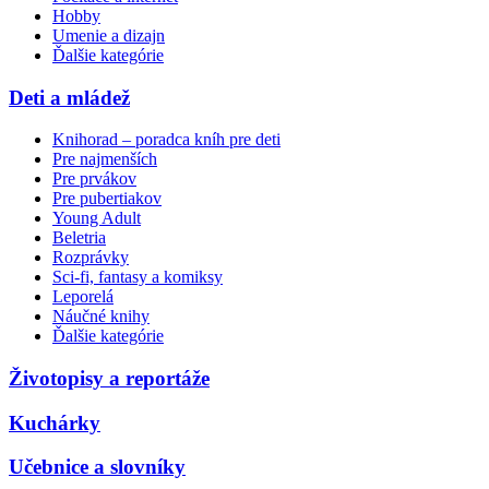
Hobby
Umenie a dizajn
Ďalšie kategórie
Deti a mládež
Knihorad – poradca kníh pre deti
Pre najmenších
Pre prvákov
Pre pubertiakov
Young Adult
Beletria
Rozprávky
Sci-fi, fantasy a komiksy
Leporelá
Náučné knihy
Ďalšie kategórie
Životopisy a reportáže
Kuchárky
Učebnice a slovníky