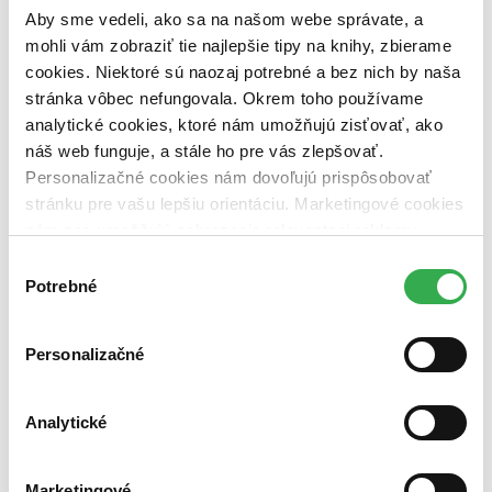
predpredaj (0 titulov)
predpredaj
Aby sme vedeli, ako sa na našom webe správate, a
pripravujeme (0 titulov)
pripravujeme
mohli vám zobraziť tie najlepšie tipy na knihy, zbierame
dostupná (bez vypredaných) (0 titulov)
dostupná (bez
cookies. Niektoré sú naozaj potrebné a bez nich by naša
vypredaných)
stránka vôbec nefungovala. Okrem toho používame
Nové / čítané
analytické cookies, ktoré nám umožňujú zisťovať, ako
nová (0 titulov)
nová
náš web funguje, a stále ho pre vás zlepšovať.
čítaná (0 titulov)
čítaná
Personalizačné cookies nám dovoľujú prispôsobovať
čítaná - výborný stav (0 titulov)
čítaná - výborný stav
stránku pre vašu lepšiu orientáciu. Marketingové cookies
čítaná - mierne opotrebovaná (0 titulov)
čítaná - mierne
opotrebovaná
nám zas umožňujú zobrazenie relevantnej reklamy.
čítané verzie vypredaných kníh (0 titulov)
čítané verzie
Niektoré údaje zdieľame aj s tretími stranami. Veľmi by
Výber
vypredaných kníh
nám pomohlo, keby sme mohli používať všetky tieto
Potrebné
súhlasu
Zúžiť výber
cookies. Ďakujeme!
Zoradiť
Personalizačné
Analytické
Bestsellery
Top hodnotené
Marketingové