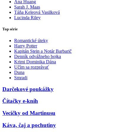
Ana Huang
Sarah J. Maas
Táňa Keleová Vasilková
Lucinda Riley
Top série
Romantické úteky
Harry Potter
Kapitán Stein a Notár Barbarič
Denník odvážneho bojka
Krimi Dominika Dána
Učím sa rozprávať
Duna
Smradi
Darčekové poukážky
Čítačky e-kníh
Vecičky od Martinusu
Káva, čaj a pochutiny