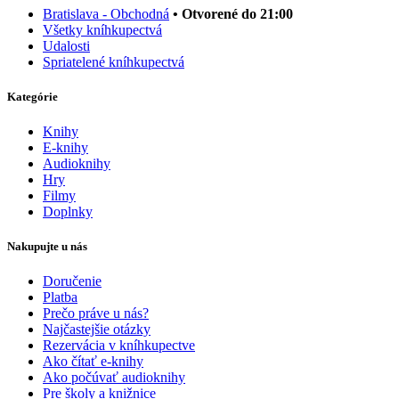
Bratislava - Obchodná
• Otvorené do 21:00
Všetky kníhkupectvá
Udalosti
Spriatelené kníhkupectvá
Kategórie
Knihy
E-knihy
Audioknihy
Hry
Filmy
Doplnky
Nakupujte u nás
Doručenie
Platba
Prečo práve u nás?
Najčastejšie otázky
Rezervácia v kníhkupectve
Ako čítať e-knihy
Ako počúvať audioknihy
Pre školy a knižnice