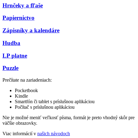
Hrnčeky a fľaše
Papiernictvo
Zápisníky a kalendáre
Hudba
LP platne
Puzzle
Prečítate na zariadeniach:
Pocketbook
Kindle
Smartfón či tablet s príslušnou aplikáciou
Počítač s príslušnou aplikáciou
Nie je možné meniť veľkosť písma, formát je preto vhodný skôr pre
väčšie obrazovky.
Viac informácií v
našich návodoch