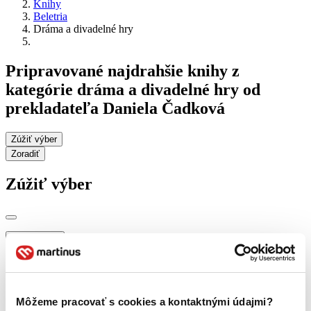
Knihy
Beletria
Dráma a divadelné hry
Pripravované najdrahšie knihy z
kategórie dráma a divadelné hry od
prekladateľa Daniela Čadková
Zúžiť výber
Zoradiť
Zúžiť výber
Zobraziť iba
novinky (0 titulov)
novinky
zľavnené tituly (0 titulov)
zľavnené tituly
Dostupnosť
Môžeme pracovať s cookies a kontaktnými údajmi?
na centrálnom sklade (0 titulov)
na centrálnom sklade