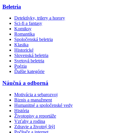
Beletria
Detektívky, trilery a horory
Sci-fi a fantasy
Komiksy
Romantika
Spoločenská beletria
Klasika
Historické
Slovenská beletria
Svetová beletria
Poézia
Ďalšie kategórie
Náučná a odborná
Motivácia a sebarozvoj
Biznis a manažment
Humanitné a spoločenské vedy
História
Životopisy a reportáže
Vzťahy a rodina
Zdravie a životný štýl
Počítače a internet