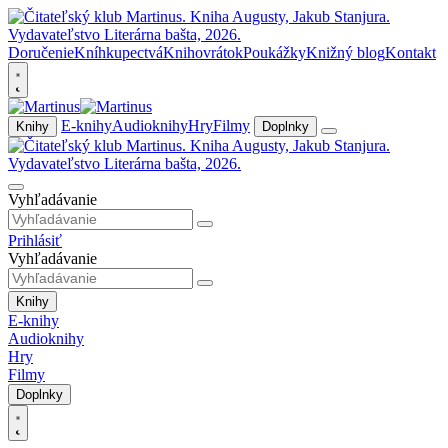
Doručenie
Kníhkupectvá
Knihovrátok
Poukážky
Knižný blog
Kontakt
E-knihy
Audioknihy
Hry
Filmy
Knihy
Doplnky
Vyhľadávanie
Prihlásiť
Vyhľadávanie
Knihy
E-knihy
Audioknihy
Hry
Filmy
Doplnky