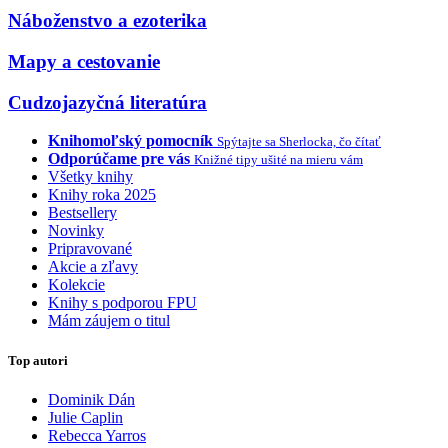
Náboženstvo a ezoterika
Mapy a cestovanie
Cudzojazyčná literatúra
Knihomoľský pomocník
Spýtajte sa Sherlocka, čo čítať
Odporúčame pre vás
Knižné tipy ušité na mieru vám
Všetky knihy
Knihy roka 2025
Bestsellery
Novinky
Pripravované
Akcie a zľavy
Kolekcie
Knihy s podporou FPU
Mám záujem o titul
Top autori
Dominik Dán
Julie Caplin
Rebecca Yarros