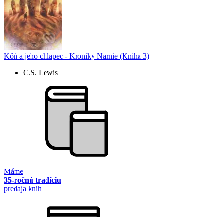
Kôň a jeho chlapec - Kroniky Narnie (Kniha 3)
C.S. Lewis
Máme
35-ročnú tradíciu
predaja kníh