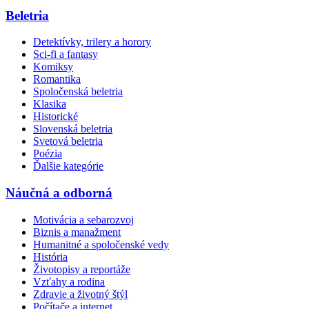
Beletria
Detektívky, trilery a horory
Sci-fi a fantasy
Komiksy
Romantika
Spoločenská beletria
Klasika
Historické
Slovenská beletria
Svetová beletria
Poézia
Ďalšie kategórie
Náučná a odborná
Motivácia a sebarozvoj
Biznis a manažment
Humanitné a spoločenské vedy
História
Životopisy a reportáže
Vzťahy a rodina
Zdravie a životný štýl
Počítače a internet