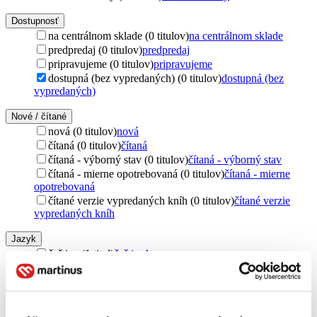
Dostupnosť
na centrálnom sklade (0 titulov)
na centrálnom sklade
predpredaj (0 titulov)
predpredaj
pripravujeme (0 titulov)
pripravujeme
dostupná (bez vypredaných) (0 titulov)
dostupná (bez
vypredaných)
Nové / čítané
nová (0 titulov)
nová
čítaná (0 titulov)
čítaná
čítaná - výborný stav (0 titulov)
čítaná - výborný stav
čítaná - mierne opotrebovaná (0 titulov)
čítaná - mierne
opotrebovaná
čítané verzie vypredaných kníh (0 titulov)
čítané verzie
vypredaných kníh
Jazyk
čeština (1 titul)
čeština
1
Štýl
historický (1 titul)
historický
1