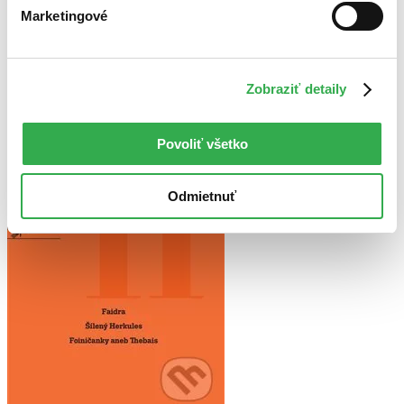
Najvyššia zľava
Marketingové
Použité filtre
Zrušiť filtre
Zobraziť detaily
dostupné
Prekladateľ Daniela Čadková
Povoliť všetko
Odmietnuť