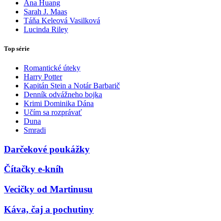
Ana Huang
Sarah J. Maas
Táňa Keleová Vasilková
Lucinda Riley
Top série
Romantické úteky
Harry Potter
Kapitán Stein a Notár Barbarič
Denník odvážneho bojka
Krimi Dominika Dána
Učím sa rozprávať
Duna
Smradi
Darčekové poukážky
Čítačky e-kníh
Vecičky od Martinusu
Káva, čaj a pochutiny