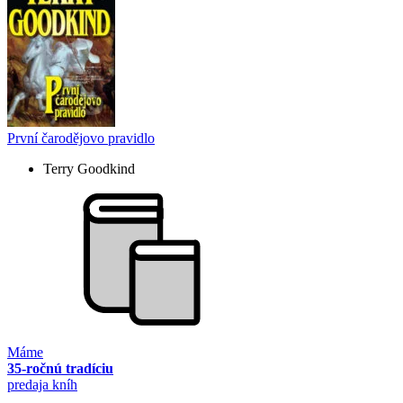
První čarodějovo pravidlo
Terry Goodkind
Máme
35-ročnú tradíciu
predaja kníh