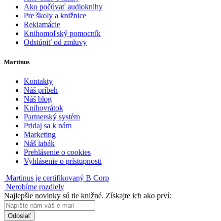
Ako počúvať audioknihy
Pre školy a knižnice
Reklamácie
Knihomoľský pomocník
Odstúpiť od zmluvy
Martinus
Kontakty
Náš príbeh
Náš blog
Knihovrátok
Partnerský systém
Pridaj sa k nám
Marketing
Náš labák
Prehlásenie o cookies
Vyhlásenie o prístupnosti
Martinus je certifikovaný B Corp
Nerobíme rozdiely
Najlepšie novinky sú tie knižné. Získajte ich ako prví:
Odoslať