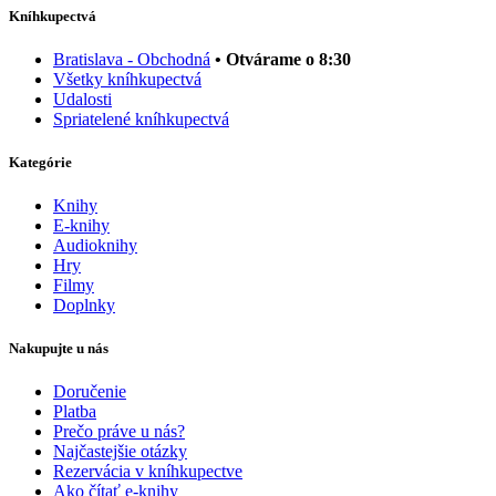
Kníhkupectvá
Bratislava - Obchodná
• Otvárame o 8:30
Všetky kníhkupectvá
Udalosti
Spriatelené kníhkupectvá
Kategórie
Knihy
E-knihy
Audioknihy
Hry
Filmy
Doplnky
Nakupujte u nás
Doručenie
Platba
Prečo práve u nás?
Najčastejšie otázky
Rezervácia v kníhkupectve
Ako čítať e-knihy