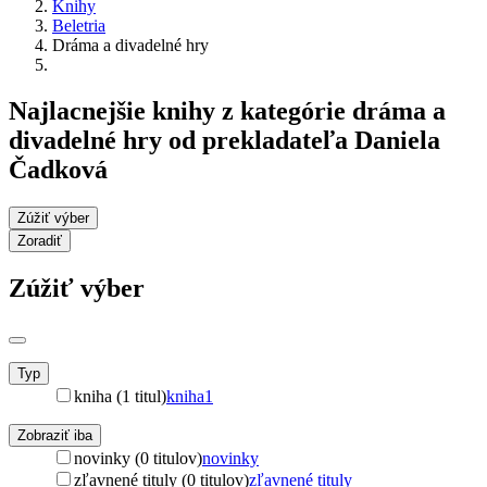
Knihy
Beletria
Dráma a divadelné hry
Najlacnejšie knihy z kategórie dráma a
divadelné hry od prekladateľa Daniela
Čadková
Zúžiť výber
Zoradiť
Zúžiť výber
Typ
kniha (1 titul)
kniha
1
Zobraziť iba
novinky (0 titulov)
novinky
zľavnené tituly (0 titulov)
zľavnené tituly