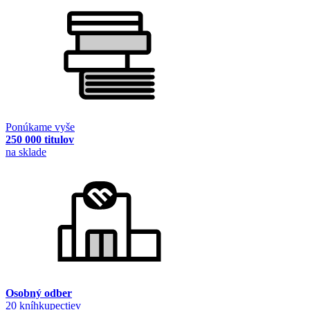
Ponúkame vyše
250 000 titulov
na sklade
Osobný odber
20 kníhkupectiev