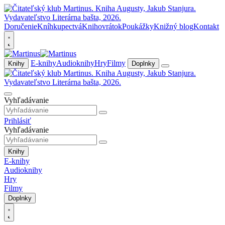
Doručenie
Kníhkupectvá
Knihovrátok
Poukážky
Knižný blog
Kontakt
E-knihy
Audioknihy
Hry
Filmy
Knihy
Doplnky
Vyhľadávanie
Prihlásiť
Vyhľadávanie
Knihy
E-knihy
Audioknihy
Hry
Filmy
Doplnky