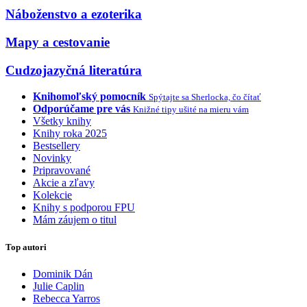
Náboženstvo a ezoterika
Mapy a cestovanie
Cudzojazyčná literatúra
Knihomoľský pomocník
Spýtajte sa Sherlocka, čo čítať
Odporúčame pre vás
Knižné tipy ušité na mieru vám
Všetky knihy
Knihy roka 2025
Bestsellery
Novinky
Pripravované
Akcie a zľavy
Kolekcie
Knihy s podporou FPU
Mám záujem o titul
Top autori
Dominik Dán
Julie Caplin
Rebecca Yarros