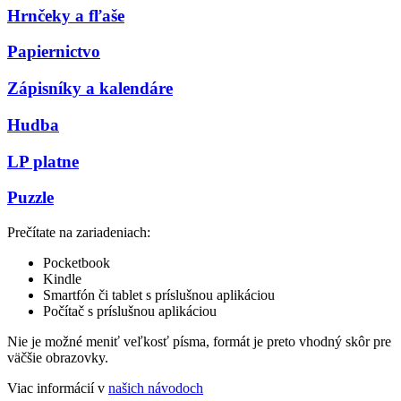
Hrnčeky a fľaše
Papiernictvo
Zápisníky a kalendáre
Hudba
LP platne
Puzzle
Prečítate na zariadeniach:
Pocketbook
Kindle
Smartfón či tablet s príslušnou aplikáciou
Počítač s príslušnou aplikáciou
Nie je možné meniť veľkosť písma, formát je preto vhodný skôr pre
väčšie obrazovky.
Viac informácií v
našich návodoch