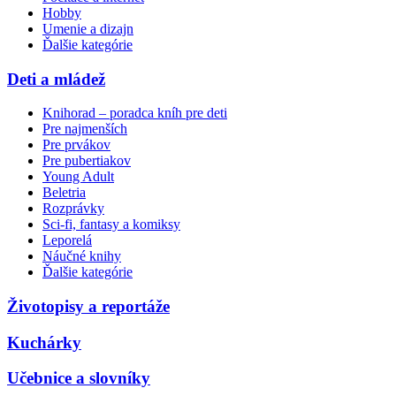
Hobby
Umenie a dizajn
Ďalšie kategórie
Deti a mládež
Knihorad – poradca kníh pre deti
Pre najmenších
Pre prvákov
Pre pubertiakov
Young Adult
Beletria
Rozprávky
Sci-fi, fantasy a komiksy
Leporelá
Náučné knihy
Ďalšie kategórie
Životopisy a reportáže
Kuchárky
Učebnice a slovníky