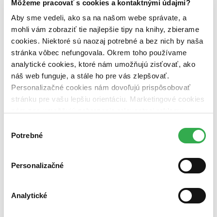
Útvar
Môžeme pracovať s cookies a kontaktnými údajmi?
poviedky (1 titul)
poviedky
1
Aby sme vedeli, ako sa na našom webe správate, a
mohli vám zobraziť tie najlepšie tipy na knihy, zbierame
Autor
Lucius Annaeus Seneca (1 titul)
Lucius Annaeus Seneca
1
cookies. Niektoré sú naozaj potrebné a bez nich by naša
stránka vôbec nefungovala. Okrem toho používame
Vydavateľstvo
analytické cookies, ktoré nám umožňujú zisťovať, ako
Větrné mlýny (1 titul)
Větrné mlýny
1
náš web funguje, a stále ho pre vás zlepšovať.
Väzba
Personalizačné cookies nám dovoľujú prispôsobovať
pevná väzba (1 titul)
pevná väzba
1
stránku pre vašu lepšiu orientáciu. Marketingové cookies
nám zas umožňujú zobrazenie relevantnej reklamy.
Zúžiť výber
Niektoré údaje zdieľame aj s tretími stranami. Veľmi by
Výber
Zoradiť
nám pomohlo, keby sme mohli používať všetky tieto
Potrebné
súhlasu
cookies. Ďakujeme!
Personalizačné
Bestsellery
Top hodnotené
Analytické
Novinky
Najdrahšie
Najlacnejšie