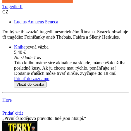
Tragédie II
CZ
Lucius Annaeus Seneca
Druhý ze tří svazků tragédií nesmrtelného Římana. Svazek obsahuje
tři tragédie: Foiničanky aneb Thebais, Faidra a Šílený Herkules.
Kniha
pevná väzba
5,40 €
Na sklade 1 ks
Túto knihu máme síce aktuálne na sklade, máme však už iba
posledné kusy. Ak ju chcete mať rýchlo, ponáhľajte sa!
Dodanie ďalších môže trvať dlhšie, zvyčajne do 18 dní.
Pridať do zoznamu
Vložiť do košíka
Hore
Pridať citát
První čarodějovo pravidlo: lidé jsou hloupí.