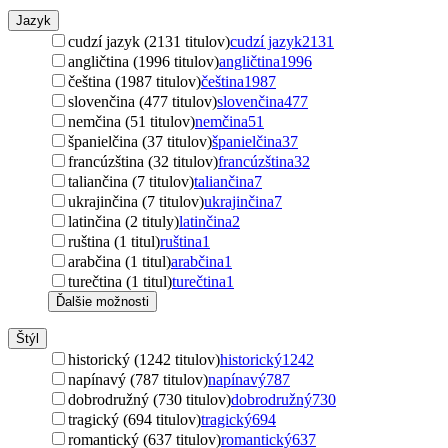
Jazyk
cudzí jazyk (2131 titulov)
cudzí jazyk
2131
angličtina (1996 titulov)
angličtina
1996
čeština (1987 titulov)
čeština
1987
slovenčina (477 titulov)
slovenčina
477
nemčina (51 titulov)
nemčina
51
španielčina (37 titulov)
španielčina
37
francúzština (32 titulov)
francúzština
32
taliančina (7 titulov)
taliančina
7
ukrajinčina (7 titulov)
ukrajinčina
7
latinčina (2 tituly)
latinčina
2
ruština (1 titul)
ruština
1
arabčina (1 titul)
arabčina
1
turečtina (1 titul)
turečtina
1
Ďalšie možnosti
Štýl
historický (1242 titulov)
historický
1242
napínavý (787 titulov)
napínavý
787
dobrodružný (730 titulov)
dobrodružný
730
tragický (694 titulov)
tragický
694
romantický (637 titulov)
romantický
637