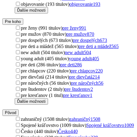
objavovanie (193 titulov)
objavovanie
193
Ďalšie možnosti
Pre koho
pre ženy (991 titulov)
pre ženy
991
pre mužov (870 titulov)
pre mužov
870
pre dospelých (673 titulov)
pre dospelých
673
pre deti a mládež (565 titulov)
pre deti a mládež
565
new adult (504 titulov)
new adult
504
young adult (405 titulov)
young adult
405
pre deti (286 titulov)
pre deti
286
pre chlapcov (220 titulov)
pre chlapcov
220
pre dievčatá (214 titulov)
pre dievčatá
214
pre náročných (56 titulov)
pre náročných
56
pre študentov (2 tituly)
pre študentov
2
pre kresťanov (1 titul)
pre kresťanov
1
Ďalšie možnosti
Pôvod
zahraničný (1508 titulov)
zahraničný
1508
Spojené kráľovstvo (1009 titulov)
Spojené kráľovstvo
1009
Česko (440 titulov)
Česko
440