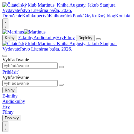
Doručenie
Kníhkupectvá
Knihovrátok
Poukážky
Knižný blog
Kontakt
E-knihy
Audioknihy
Hry
Filmy
Knihy
Doplnky
Vyhľadávanie
Prihlásiť
Vyhľadávanie
Knihy
E-knihy
Audioknihy
Hry
Filmy
Doplnky