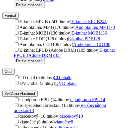
Ďalšie možnosti
Formát
E-kniha: EPUB (241 titulov)
E-kniha: EPUB
241
Audiokniha: MP3 (170 titulov)
Audiokniha: MP3
170
E-kniha: MOBI (136 titulov)
E-kniha: MOBI
136
E-kniha: PDF (128 titulov)
E-kniha: PDF
128
Audiokniha: CD (106 titulov)
Audiokniha: CD
106
E-kniha: EPUB (Adobe DRM) (105 titulov)
E-kniha:
EPUB (Adobe DRM)
105
Ďalšie možnosti
Obal
CD obal (6 titulov)
CD obal
6
DVD obal (3 tituly)
DVD obal
3
Zvláštna vlastnosť
s podporou FPU (14 titulov)
s podporou FPU
14
so špeciálnou oriezkou (13 titulov)
so špeciálnou
oriezkou
13
darčekový (10 titulov)
darčekový
10
vianočné (8 titulov)
vianočné
8
sfilmované (2 tituly)
sfilmované
2