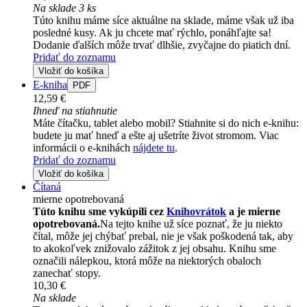
Na sklade 3 ks
Túto knihu máme síce aktuálne na sklade, máme však už iba
posledné kusy. Ak ju chcete mať rýchlo, ponáhľajte sa!
Dodanie ďalších môže trvať dlhšie, zvyčajne do piatich dní.
Pridať do zoznamu
Vložiť do košíka
E-kniha
PDF
12,59 €
Ihneď na stiahnutie
Máte čítačku, tablet alebo mobil? Stiahnite si do nich e-knihu:
budete ju mať hneď a ešte aj ušetríte život stromom. Viac
informácii o e-knihách
nájdete tu
.
Pridať do zoznamu
Vložiť do košíka
Čítaná
mierne opotrebovaná
Túto knihu sme vykúpili cez
Knihovrátok
a je mierne
opotrebovaná.
Na tejto knihe už síce poznať, že ju niekto
čítal, môže jej chýbať prebal, nie je však poškodená tak, aby
to akokoľvek znižovalo zážitok z jej obsahu. Knihu sme
označili nálepkou, ktorá môže na niektorých obaloch
zanechať stopy.
10,30 €
Na sklade