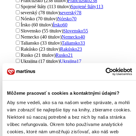
Francúzsko (238 titulov)
Francúzsko
238
Spojené štáty (113 titulov)
Spojené štáty
113
severský (78 titulov)
severský
78
Nórsko (70 titulov)
Nórsko
70
Írsko (60 titulov)
Írsko
60
Slovensko (55 titulov)
Slovensko
55
Nemecko (40 titulov)
Nemecko
40
Taliansko (33 titulov)
Taliansko
33
Rakúsko (23 titulov)
Rakúsko
23
Rusko (21 titulov)
Rusko
21
Ukrajina (17 titulov)
Ukrajina
17
Španielsko (15 titulov)
Španielsko
15
Grécko (14 titulov)
Grécko
14
Austrália (13 titulov)
Austrália
13
Švédsko (7 titulov)
Švédsko
7
Poľsko (7 titulov)
Poľsko
7
Môžeme pracovať s cookies a kontaktnými údajmi?
Bielorusko (2 tituly)
Bielorusko
2
Aby sme vedeli, ako sa na našom webe správate, a mohli
Nigéria (2 tituly)
Nigéria
2
Rumunsko (2 tituly)
Rumunsko
2
vám zobraziť tie najlepšie tipy na knihy, zbierame cookies.
Dánsko (1 titul)
Dánsko
1
Niektoré sú naozaj potrebné a bez nich by naša stránka
Chorvátsko (1 titul)
Chorvátsko
1
vôbec nefungovala. Okrem toho používame analytické
Gruzínsko (1 titul)
Gruzínsko
1
cookies, ktoré nám umožňujú zisťovať, ako náš web
Čierna Hora (1 titul)
Čierna Hora
1