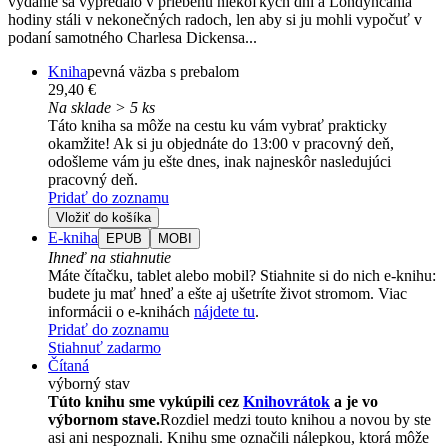
vydanie sa vypredalo v priebehu niekoľkých dní a Londýnčania
hodiny stáli v nekonečných radoch, len aby si ju mohli vypočuť v
podaní samotného Charlesa Dickensa...
Kniha
pevná väzba s prebalom
29,40 €
Na sklade > 5 ks
Táto kniha sa môže na cestu ku vám vybrať prakticky
okamžite! Ak si ju objednáte do 13:00 v pracovný deň,
odošleme vám ju ešte dnes, inak najneskôr nasledujúci
pracovný deň.
Pridať do zoznamu
Vložiť do košíka
E-kniha
EPUB
MOBI
Ihneď na stiahnutie
Máte čítačku, tablet alebo mobil? Stiahnite si do nich e-knihu:
budete ju mať hneď a ešte aj ušetríte život stromom. Viac
informácii o e-knihách
nájdete tu
.
Pridať do zoznamu
Stiahnuť zadarmo
Čítaná
výborný stav
Túto knihu sme vykúpili cez
Knihovrátok
a je vo
výbornom stave.
Rozdiel medzi touto knihou a novou by ste
asi ani nespoznali. Knihu sme označili nálepkou, ktorá môže