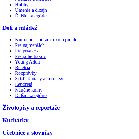
Hobby
Umenie a dizajn
Ďalšie kategórie
Deti a mládež
Knihorad – poradca kníh pre deti
Pre najmenších
Pre prvákov
Pre pubertiakov
Young Adult
Beletria
Rozprávky
Sci-fi, fantasy a komiksy
Leporelá
Náučné knihy
Ďalšie kategórie
Životopisy a reportáže
Kuchárky
Učebnice a slovníky