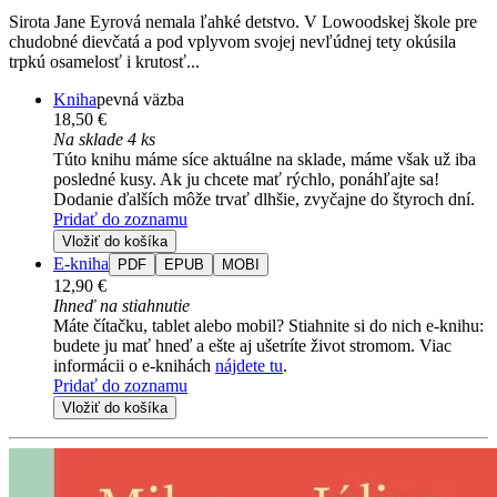
Sirota Jane Eyrová nemala ľahké detstvo. V Lowoodskej škole pre
chudobné dievčatá a pod vplyvom svojej nevľúdnej tety okúsila
trpkú osamelosť i krutosť...
Kniha
pevná väzba
18,50 €
Na sklade 4 ks
Túto knihu máme síce aktuálne na sklade, máme však už iba
posledné kusy. Ak ju chcete mať rýchlo, ponáhľajte sa!
Dodanie ďalších môže trvať dlhšie, zvyčajne do štyroch dní.
Pridať do zoznamu
Vložiť do košíka
E-kniha
PDF
EPUB
MOBI
12,90 €
Ihneď na stiahnutie
Máte čítačku, tablet alebo mobil? Stiahnite si do nich e-knihu:
budete ju mať hneď a ešte aj ušetríte život stromom. Viac
informácii o e-knihách
nájdete tu
.
Pridať do zoznamu
Vložiť do košíka