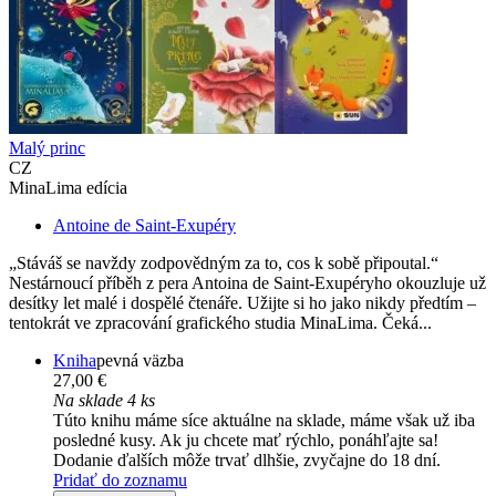
Malý princ
CZ
MinaLima edícia
Antoine de Saint-Exupéry
„Stáváš se navždy zodpovědným za to, cos k sobě připoutal.“
Nestárnoucí příběh z pera Antoina de Saint-Exupéryho okouzluje už
desítky let malé i dospělé čtenáře. Užijte si ho jako nikdy předtím –
tentokrát ve zpracování grafického studia MinaLima. Čeká...
Kniha
pevná väzba
27,00 €
Na sklade 4 ks
Túto knihu máme síce aktuálne na sklade, máme však už iba
posledné kusy. Ak ju chcete mať rýchlo, ponáhľajte sa!
Dodanie ďalších môže trvať dlhšie, zvyčajne do 18 dní.
Pridať do zoznamu