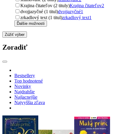
Krajina čitateľov (2 tituly)
Krajina čitateľov
2
dvojjazyčné (1 titul)
dvojjazyčné
1
zrkadlový text (1 titul)
zrkadlový text
1
Ďalšie možnosti
Zúžiť výber
Zoradiť
Bestsellery
Top hodnotené
Novinky
Najdrahšie
Najlacnejšie
Najvyššia zľava