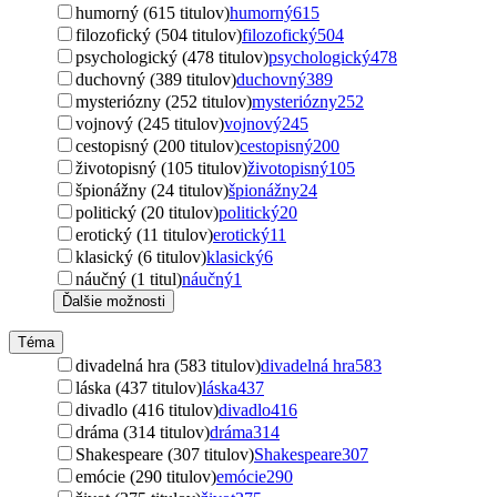
humorný (615 titulov)
humorný
615
filozofický (504 titulov)
filozofický
504
psychologický (478 titulov)
psychologický
478
duchovný (389 titulov)
duchovný
389
mysteriózny (252 titulov)
mysteriózny
252
vojnový (245 titulov)
vojnový
245
cestopisný (200 titulov)
cestopisný
200
životopisný (105 titulov)
životopisný
105
špionážny (24 titulov)
špionážny
24
politický (20 titulov)
politický
20
erotický (11 titulov)
erotický
11
klasický (6 titulov)
klasický
6
náučný (1 titul)
náučný
1
Ďalšie možnosti
Téma
divadelná hra (583 titulov)
divadelná hra
583
láska (437 titulov)
láska
437
divadlo (416 titulov)
divadlo
416
dráma (314 titulov)
dráma
314
Shakespeare (307 titulov)
Shakespeare
307
emócie (290 titulov)
emócie
290