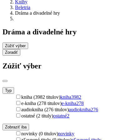
Knihy
Beletria
Dráma a divadelné hry
Dráma a divadelné hry
Zúžiť výber
Zoradiť
Zúžiť výber
Typ
kniha (3982 titulov)
kniha
3982
e-kniha (278 titulov)
e-kniha
278
audiokniha (276 titulov)
audiokniha
276
ostatné (2 tituly)
ostatné
2
Zobraziť iba
novinky (0 titulov)
novinky
zľavnené tituly (0 titulov)
zľavnené tituly