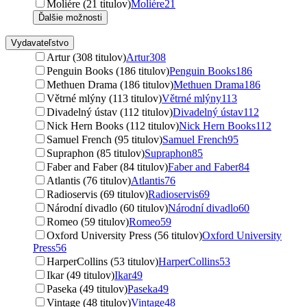
Moliére (21 titulov)
Moliére
21
Ďalšie možnosti
Vydavateľstvo
Artur (308 titulov)
Artur
308
Penguin Books (186 titulov)
Penguin Books
186
Methuen Drama (186 titulov)
Methuen Drama
186
Větrné mlýny (113 titulov)
Větrné mlýny
113
Divadelný ústav (112 titulov)
Divadelný ústav
112
Nick Hern Books (112 titulov)
Nick Hern Books
112
Samuel French (95 titulov)
Samuel French
95
Supraphon (85 titulov)
Supraphon
85
Faber and Faber (84 titulov)
Faber and Faber
84
Atlantis (76 titulov)
Atlantis
76
Radioservis (69 titulov)
Radioservis
69
Národní divadlo (60 titulov)
Národní divadlo
60
Romeo (59 titulov)
Romeo
59
Oxford University Press (56 titulov)
Oxford University
Press
56
HarperCollins (53 titulov)
HarperCollins
53
Ikar (49 titulov)
Ikar
49
Paseka (49 titulov)
Paseka
49
Vintage (48 titulov)
Vintage
48