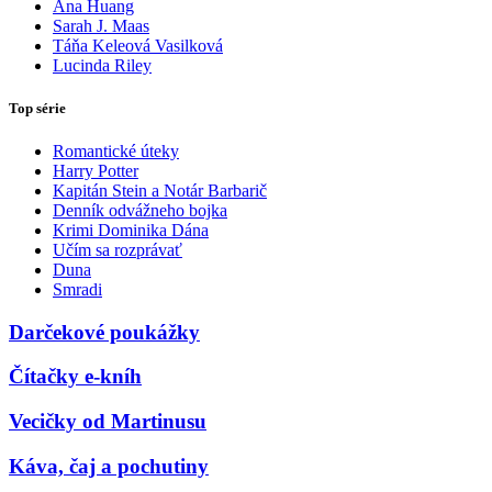
Ana Huang
Sarah J. Maas
Táňa Keleová Vasilková
Lucinda Riley
Top série
Romantické úteky
Harry Potter
Kapitán Stein a Notár Barbarič
Denník odvážneho bojka
Krimi Dominika Dána
Učím sa rozprávať
Duna
Smradi
Darčekové poukážky
Čítačky e-kníh
Vecičky od Martinusu
Káva, čaj a pochutiny