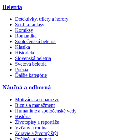
Beletria
Detektívky, trilery a horory
Sci-fi a fantasy
Komiksy
Romantika
Spoločenská beletria
Klasika
Historické
Slovenská beletria
Svetová beletria
Poézia
Ďalšie kategórie
Náučná a odborná
Motivácia a sebarozvoj
Biznis a manažment
Humanitné a spoločenské vedy
História
Životopisy a reportáže
Vzťahy a rodina
Zdravie a životný štýl
Počítače a internet