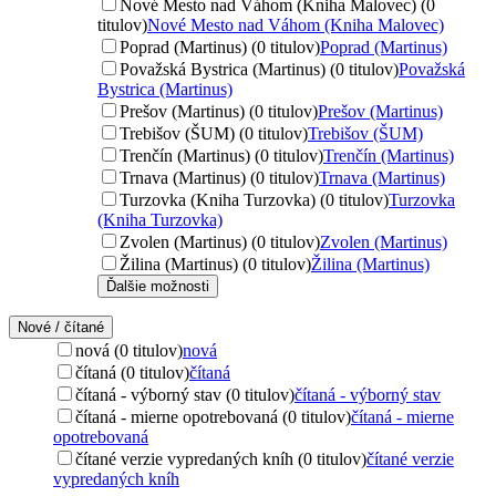
Nové Mesto nad Váhom (Kniha Malovec) (0
titulov)
Nové Mesto nad Váhom (Kniha Malovec)
Poprad (Martinus) (0 titulov)
Poprad (Martinus)
Považská Bystrica (Martinus) (0 titulov)
Považská
Bystrica (Martinus)
Prešov (Martinus) (0 titulov)
Prešov (Martinus)
Trebišov (ŠUM) (0 titulov)
Trebišov (ŠUM)
Trenčín (Martinus) (0 titulov)
Trenčín (Martinus)
Trnava (Martinus) (0 titulov)
Trnava (Martinus)
Turzovka (Kniha Turzovka) (0 titulov)
Turzovka
(Kniha Turzovka)
Zvolen (Martinus) (0 titulov)
Zvolen (Martinus)
Žilina (Martinus) (0 titulov)
Žilina (Martinus)
Ďalšie možnosti
Nové / čítané
nová (0 titulov)
nová
čítaná (0 titulov)
čítaná
čítaná - výborný stav (0 titulov)
čítaná - výborný stav
čítaná - mierne opotrebovaná (0 titulov)
čítaná - mierne
opotrebovaná
čítané verzie vypredaných kníh (0 titulov)
čítané verzie
vypredaných kníh