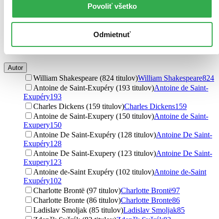
komiksy (14 titulov)
komiksy
14
Povoliť všetko
manga (13 titulov)
manga
13
steampunk (12 titulov)
steampunk
12
magický realizmus (8 titulov)
magický realizmus
8
Odmietnuť
thrillery (2 tituly)
thrillery
2
Ďalšie možnosti
Autor
William Shakespeare (824 titulov)
William Shakespeare
824
Antoine de Saint-Exupéry (193 titulov)
Antoine de Saint-
Exupéry
193
Charles Dickens (159 titulov)
Charles Dickens
159
Antoine de Saint-Exupery (150 titulov)
Antoine de Saint-
Exupery
150
Antoine De Saint-Exupéry (128 titulov)
Antoine De Saint-
Exupéry
128
Antoine De Saint-Exupery (123 titulov)
Antoine De Saint-
Exupery
123
Antoine de-Saint Exupéry (102 titulov)
Antoine de-Saint
Exupéry
102
Charlotte Brontë (97 titulov)
Charlotte Brontë
97
Charlotte Bronte (86 titulov)
Charlotte Bronte
86
Ladislav Smoljak (85 titulov)
Ladislav Smoljak
85