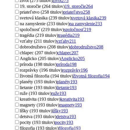
život (275 titulov)
život
275
19. storočie (264 titulov)
19. storočie
264
priateľstvo (258 titulov)
priateľstvo
258
svetová klasika (239 titulov)
svetová klasika
239
na zamyslenie (233 titulov)
na zamyslenie
233
spoločnosť (219 titulov)
spoločnosť
219
tragédia (219 titulov)
tragédia
219
vzťahy (211 titulov)
vzťahy
211
dobrodružstvo (208 titulov)
dobrodružstvo
208
chlapec (207 titulov)
chlapec
207
Anglicko (205 titulov)
Anglicko
205
príroda (198 titulov)
príroda
198
rozprávky (196 titulov)
rozprávky
196
životná filozofia (194 titulov)
životná filozofia
194
planéty (193 titulov)
planéty
193
lietanie (193 titulov)
lietanie
193
ruže (193 titulov)
ruže
193
kreativita (193 titulov)
kreativita
193
magnety (193 titulov)
magnety
193
líšky (193 titulov)
líšky
193
detstva (193 titulov)
detstva
193
pocity (193 titulov)
pocity
193
filozofia (193 titulov)
filozofia
193