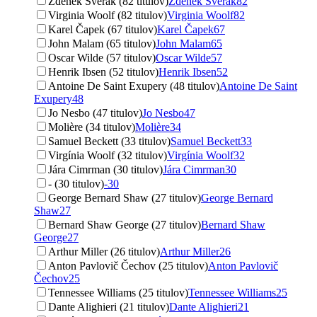
Zdeněk Svěrák (82 titulov)
Zdeněk Svěrák
82
Virginia Woolf (82 titulov)
Virginia Woolf
82
Karel Čapek (67 titulov)
Karel Čapek
67
John Malam (65 titulov)
John Malam
65
Oscar Wilde (57 titulov)
Oscar Wilde
57
Henrik Ibsen (52 titulov)
Henrik Ibsen
52
Antoine De Saint Exupery (48 titulov)
Antoine De Saint
Exupery
48
Jo Nesbo (47 titulov)
Jo Nesbo
47
Molière (34 titulov)
Molière
34
Samuel Beckett (33 titulov)
Samuel Beckett
33
Virgínia Woolf (32 titulov)
Virgínia Woolf
32
Jára Cimrman (30 titulov)
Jára Cimrman
30
- (30 titulov)
-
30
George Bernard Shaw (27 titulov)
George Bernard
Shaw
27
Bernard Shaw George (27 titulov)
Bernard Shaw
George
27
Arthur Miller (26 titulov)
Arthur Miller
26
Anton Pavlovič Čechov (25 titulov)
Anton Pavlovič
Čechov
25
Tennessee Williams (25 titulov)
Tennessee Williams
25
Dante Alighieri (21 titulov)
Dante Alighieri
21