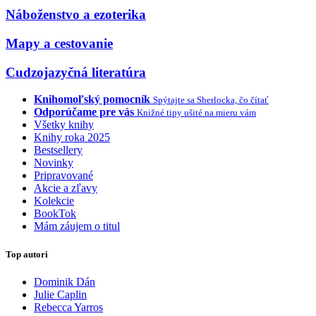
Náboženstvo a ezoterika
Mapy a cestovanie
Cudzojazyčná literatúra
Knihomoľský pomocník
Spýtajte sa Sherlocka, čo čítať
Odporúčame pre vás
Knižné tipy ušité na mieru vám
Všetky knihy
Knihy roka 2025
Bestsellery
Novinky
Pripravované
Akcie a zľavy
Kolekcie
BookTok
Mám záujem o titul
Top autori
Dominik Dán
Julie Caplin
Rebecca Yarros