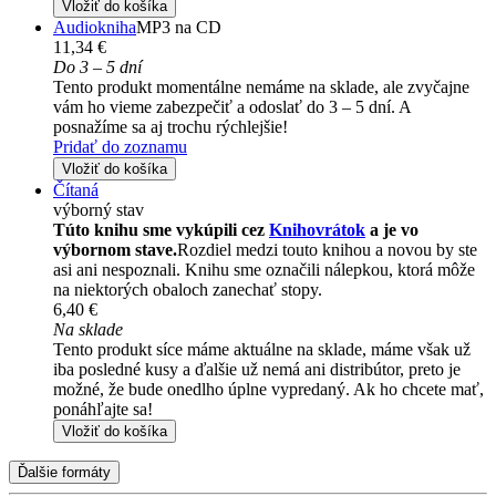
Vložiť do košíka
Audiokniha
MP3 na CD
11,34 €
Do 3 – 5 dní
Tento produkt momentálne nemáme na sklade, ale zvyčajne
vám ho vieme zabezpečiť a odoslať do 3 – 5 dní. A
posnažíme sa aj trochu rýchlejšie!
Pridať do zoznamu
Vložiť do košíka
Čítaná
výborný stav
Túto knihu sme vykúpili cez
Knihovrátok
a je vo
výbornom stave.
Rozdiel medzi touto knihou a novou by ste
asi ani nespoznali. Knihu sme označili nálepkou, ktorá môže
na niektorých obaloch zanechať stopy.
6,40 €
Na sklade
Tento produkt síce máme aktuálne na sklade, máme však už
iba posledné kusy a ďalšie už nemá ani distribútor, preto je
možné, že bude onedlho úplne vypredaný. Ak ho chcete mať,
ponáhľajte sa!
Vložiť do košíka
Ďalšie formáty