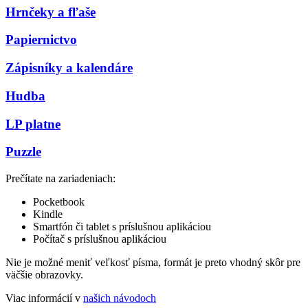
Hrnčeky a fľaše
Papiernictvo
Zápisníky a kalendáre
Hudba
LP platne
Puzzle
Prečítate na zariadeniach:
Pocketbook
Kindle
Smartfón či tablet s príslušnou aplikáciou
Počítač s príslušnou aplikáciou
Nie je možné meniť veľkosť písma, formát je preto vhodný skôr pre
väčšie obrazovky.
Viac informácií v
našich návodoch