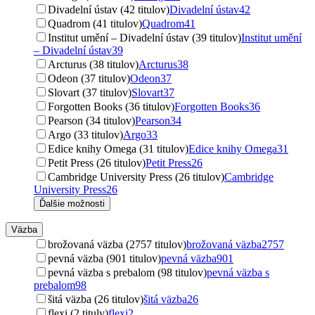
Divadelní ústav (42 titulov)
Divadelní ústav
42
Quadrom (41 titulov)
Quadrom
41
Institut umění – Divadelní ústav (39 titulov)
Institut umění
– Divadelní ústav
39
Arcturus (38 titulov)
Arcturus
38
Odeon (37 titulov)
Odeon
37
Slovart (37 titulov)
Slovart
37
Forgotten Books (36 titulov)
Forgotten Books
36
Pearson (34 titulov)
Pearson
34
Argo (33 titulov)
Argo
33
Edice knihy Omega (31 titulov)
Edice knihy Omega
31
Petit Press (26 titulov)
Petit Press
26
Cambridge University Press (26 titulov)
Cambridge
University Press
26
Ďalšie možnosti
Väzba
brožovaná väzba (2757 titulov)
brožovaná väzba
2757
pevná väzba (901 titulov)
pevná väzba
901
pevná väzba s prebalom (98 titulov)
pevná väzba s
prebalom
98
šitá väzba (26 titulov)
šitá väzba
26
flexi (2 tituly)
flexi
2