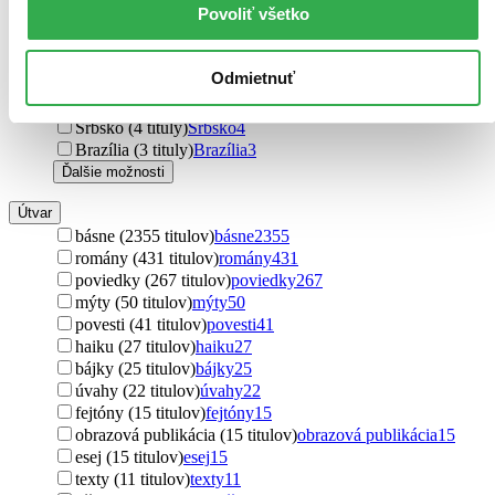
Povoliť všetko
Chorvátsko (5 titulov)
Chorvátsko
5
Jamajka (5 titulov)
Jamajka
5
Fínsko (4 tituly)
Fínsko
4
Odmietnuť
Afganistan (4 tituly)
Afganistan
4
Rumunsko (4 tituly)
Rumunsko
4
Srbsko (4 tituly)
Srbsko
4
Brazília (3 tituly)
Brazília
3
Ďalšie možnosti
Útvar
básne (2355 titulov)
básne
2355
romány (431 titulov)
romány
431
poviedky (267 titulov)
poviedky
267
mýty (50 titulov)
mýty
50
povesti (41 titulov)
povesti
41
haiku (27 titulov)
haiku
27
bájky (25 titulov)
bájky
25
úvahy (22 titulov)
úvahy
22
fejtóny (15 titulov)
fejtóny
15
obrazová publikácia (15 titulov)
obrazová publikácia
15
esej (15 titulov)
esej
15
texty (11 titulov)
texty
11