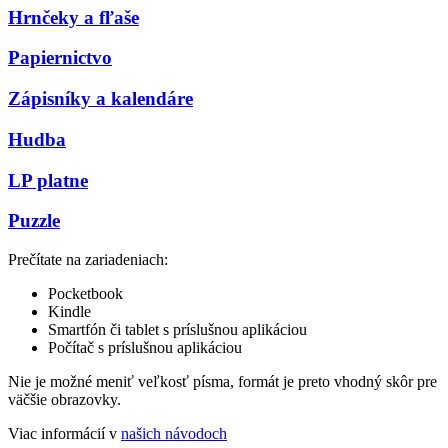
Hrnčeky a fľaše
Papiernictvo
Zápisníky a kalendáre
Hudba
LP platne
Puzzle
Prečítate na zariadeniach:
Pocketbook
Kindle
Smartfón či tablet s príslušnou aplikáciou
Počítač s príslušnou aplikáciou
Nie je možné meniť veľkosť písma, formát je preto vhodný skôr pre
väčšie obrazovky.
Viac informácií v
našich návodoch