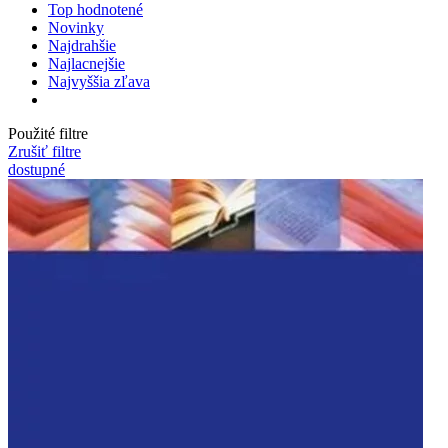
Top hodnotené
Novinky
Najdrahšie
Najlacnejšie
Najvyššia zľava
Použité filtre
Zrušiť filtre
dostupné