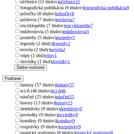
učebnice (11 titulov)
učebnice
11
fotografická publikácia (9 titulov)
fotografická publikácia
9
príručky (8 titulov)
príručky
8
príslovia (7 titulov)
príslovia
7
encyklopédie (7 titulov)
encyklopédie
7
múdroslovia (5 titulov)
múdroslovia
5
postrehy (5 titulov)
postrehy
5
legendy (2 tituly)
legendy
2
novela (2 tituly)
novela
2
vtipy (1 titul)
vtipy
1
slovníky (1 titul)
slovníky
1
Ďalšie možnosti
Podžáner
fantasy (57 titulov)
fantasy
57
sci-fi (46 titulov)
sci-fi
46
náučné (25 titulov)
náučné
25
horory (13 titulov)
horory
13
detektívky (9 titulov)
detektívky
9
poviedky (9 titulov)
poviedky
9
komiksy (9 titulov)
komiksy
9
rozprávky (9 titulov)
rozprávky
9
magický realizmus (8 titulov)
magický realizmus
8