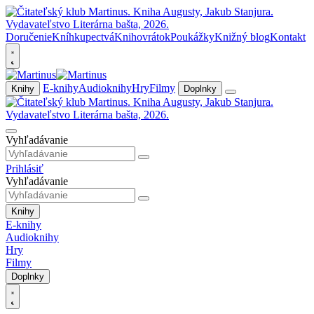
Doručenie
Kníhkupectvá
Knihovrátok
Poukážky
Knižný blog
Kontakt
E-knihy
Audioknihy
Hry
Filmy
Knihy
Doplnky
Vyhľadávanie
Prihlásiť
Vyhľadávanie
Knihy
E-knihy
Audioknihy
Hry
Filmy
Doplnky