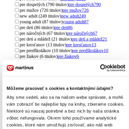
pre dospelých (790 titulov)
pre dospelých
790
pre mužov (726 titulov)
pre mužov
726
new adult (249 titulov)
new adult
249
young adult (87 titulov)
young adult
87
pre deti (86 titulov)
pre deti
86
pre náročných (67 titulov)
pre náročných
67
pre deti a mládež (21 titulov)
pre deti a mládež
21
pre kresťanov (13 titulov)
pre kresťanov
13
pre predškolákov (10 titulov)
pre predškolákov
10
pre žiakov (6 titulov)
pre žiakov
6
pre začínajúcich čitateľov (4 tituly)
pre začínajúcich
čitateľov
4
pre cestovateľov (4 tituly)
pre cestovateľov
4
pre dievčatá (3 tituly)
pre dievčatá
3
pre seniorov (3 tituly)
pre seniorov
3
Môžeme pracovať s cookies a kontaktnými údajmi?
pre najmenších (3 tituly)
pre najmenších
3
pre chlapcov (2 tituly)
pre chlapcov
2
Aby sme vedeli, ako sa na našom webe správate, a mohli
pre podnikateľov (2 tituly)
pre podnikateľov
2
vám zobraziť tie najlepšie tipy na knihy, zbierame cookies.
pre študentov (2 tituly)
pre študentov
2
Niektoré sú naozaj potrebné a bez nich by naša stránka
Ďalšie možnosti
vôbec nefungovala. Okrem toho používame analytické
Pôvod
cookies, ktoré nám umožňujú zisťovať, ako náš web