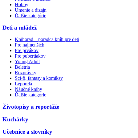
Hobby
Umenie a dizajn
Ďalšie kategórie
Deti a mládež
Knihorad – poradca kníh pre deti
Pre najmenších
Pre prvákov
Pre pubertiakov
Young Adult
Beletria
Rozprávky
Sci-fi, fantasy a komiksy
Leporelá
Náučné knihy
Ďalšie kategórie
Životopisy a reportáže
Kuchárky
Učebnice a slovníky