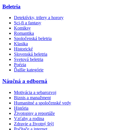
Beletria
Detektívky, trilery a horory
Sci-fi a fantasy
Komiksy
Romantika
Spoločenská beletria
Klasika
Historické
Slovenská beletria
Svetová beletria
Poézia
Ďalšie kategórie
Náučná a odborná
Motivácia a sebarozvoj
Biznis a manažment
Humanitné a spoločenské vedy
História
Životopisy a reportáže
Vzťahy a rodina
Zdravie a životný štýl
Počítače a internet