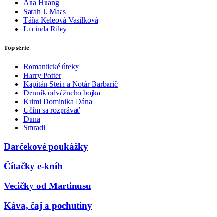
Ana Huang
Sarah J. Maas
Táňa Keleová Vasilková
Lucinda Riley
Top série
Romantické úteky
Harry Potter
Kapitán Stein a Notár Barbarič
Denník odvážneho bojka
Krimi Dominika Dána
Učím sa rozprávať
Duna
Smradi
Darčekové poukážky
Čítačky e-kníh
Vecičky od Martinusu
Káva, čaj a pochutiny