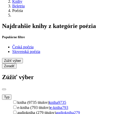
Knihy
Beletria
Poézia
Najdrahšie knihy z kategórie poézia
Populárne filtre
Česká poézia
Slovenská poézia
Zúžiť výber
Zoradiť
Zúžiť výber
Typ
kniha (9735 titulov)
kniha
9735
e-kniha (793 titulov)
e-kniha
793
audiokniha (279 titulov)
audiokniha
279