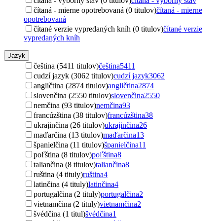
čítaná - výborný stav (0 titulov)
čítaná - výborný stav
čítaná - mierne opotrebovaná (0 titulov)
čítaná - mierne
opotrebovaná
čítané verzie vypredaných kníh (0 titulov)
čítané verzie
vypredaných kníh
Jazyk
čeština (5411 titulov)
čeština
5411
cudzí jazyk (3062 titulov)
cudzí jazyk
3062
angličtina (2874 titulov)
angličtina
2874
slovenčina (2550 titulov)
slovenčina
2550
nemčina (93 titulov)
nemčina
93
francúzština (38 titulov)
francúzština
38
ukrajinčina (26 titulov)
ukrajinčina
26
maďarčina (13 titulov)
maďarčina
13
španielčina (11 titulov)
španielčina
11
poľština (8 titulov)
poľština
8
taliančina (8 titulov)
taliančina
8
ruština (4 tituly)
ruština
4
latinčina (4 tituly)
latinčina
4
portugalčina (2 tituly)
portugalčina
2
vietnamčina (2 tituly)
vietnamčina
2
švédčina (1 titul)
švédčina
1