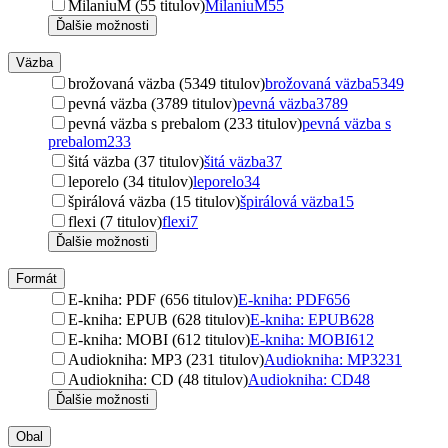
MilaniuM (55 titulov)
MilaniuM
55
Ďalšie možnosti
Väzba
brožovaná väzba (5349 titulov)
brožovaná väzba
5349
pevná väzba (3789 titulov)
pevná väzba
3789
pevná väzba s prebalom (233 titulov)
pevná väzba s
prebalom
233
šitá väzba (37 titulov)
šitá väzba
37
leporelo (34 titulov)
leporelo
34
špirálová väzba (15 titulov)
špirálová väzba
15
flexi (7 titulov)
flexi
7
Ďalšie možnosti
Formát
E-kniha: PDF (656 titulov)
E-kniha: PDF
656
E-kniha: EPUB (628 titulov)
E-kniha: EPUB
628
E-kniha: MOBI (612 titulov)
E-kniha: MOBI
612
Audiokniha: MP3 (231 titulov)
Audiokniha: MP3
231
Audiokniha: CD (48 titulov)
Audiokniha: CD
48
Ďalšie možnosti
Obal