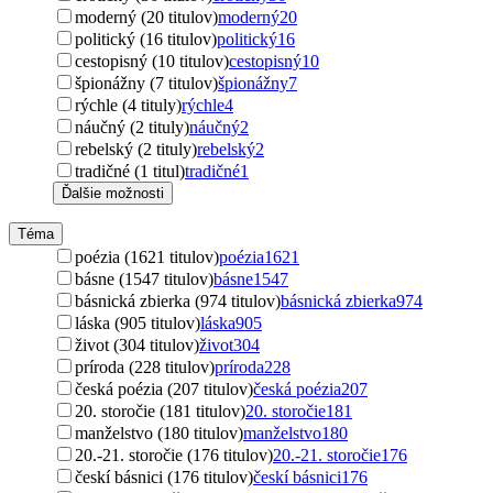
moderný (20 titulov)
moderný
20
politický (16 titulov)
politický
16
cestopisný (10 titulov)
cestopisný
10
špionážny (7 titulov)
špionážny
7
rýchle (4 tituly)
rýchle
4
náučný (2 tituly)
náučný
2
rebelský (2 tituly)
rebelský
2
tradičné (1 titul)
tradičné
1
Ďalšie možnosti
Téma
poézia (1621 titulov)
poézia
1621
básne (1547 titulov)
básne
1547
básnická zbierka (974 titulov)
básnická zbierka
974
láska (905 titulov)
láska
905
život (304 titulov)
život
304
príroda (228 titulov)
príroda
228
česká poézia (207 titulov)
česká poézia
207
20. storočie (181 titulov)
20. storočie
181
manželstvo (180 titulov)
manželstvo
180
20.-21. storočie (176 titulov)
20.-21. storočie
176
českí básnici (176 titulov)
českí básnici
176