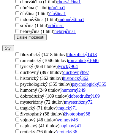
chorvátčina (1 titul)
chorvátčina
1
nórčina (1 titul)
nórčina
1
čínština (1 titul)
čínština
1
indonézština (1 titul)
indonézština
1
srbčina (1 titul)
srbčina
1
hebrejčina (1 titul)
hebrejčina
1
Ďalšie možnosti
Štýl
filozofický (1418 titulov)
filozofický
1418
romantický (1046 titulov)
romantický
1046
lyrický (964 titulov)
lyrický
964
duchovný (897 titulov)
duchovný
897
historický (362 titulov)
historický
362
psychologický (355 titulov)
psychologický
355
humorný (249 titulov)
humorný
249
dobrodružný (109 titulov)
dobrodružný
109
mysteriózny (72 titulov)
mysteriózny
72
tragický (71 titulov)
tragický
71
životopisný (58 titulov)
životopisný
58
vojnový (46 titulov)
vojnový
46
napínavý (41 titulov)
napínavý
41
erotický (36 titulov)
erotický
36