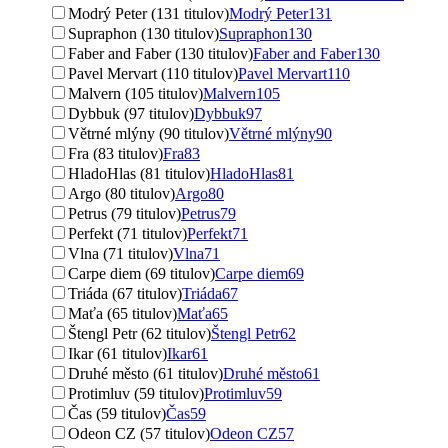
Modrý Peter (131 titulov)
Modrý Peter
131
Supraphon (130 titulov)
Supraphon
130
Faber and Faber (130 titulov)
Faber and Faber
130
Pavel Mervart (110 titulov)
Pavel Mervart
110
Malvern (105 titulov)
Malvern
105
Dybbuk (97 titulov)
Dybbuk
97
Větrné mlýny (90 titulov)
Větrné mlýny
90
Fra (83 titulov)
Fra
83
HladoHlas (81 titulov)
HladoHlas
81
Argo (80 titulov)
Argo
80
Petrus (79 titulov)
Petrus
79
Perfekt (71 titulov)
Perfekt
71
Vlna (71 titulov)
Vlna
71
Carpe diem (69 titulov)
Carpe diem
69
Triáda (67 titulov)
Triáda
67
Maťa (65 titulov)
Maťa
65
Štengl Petr (62 titulov)
Štengl Petr
62
Ikar (61 titulov)
Ikar
61
Druhé město (61 titulov)
Druhé město
61
Protimluv (59 titulov)
Protimluv
59
Čas (59 titulov)
Čas
59
Odeon CZ (57 titulov)
Odeon CZ
57