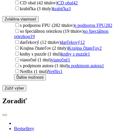
CD obal (42 titulov)
CD obal
42
krabička (3 tituly)
krabička
3
Zvláštna vlastnosť
s podporou FPU (282 titulov)
s podporou FPU
282
so špeciálnou oriezkou (19 titulov)
so špeciálnou
oriezkou
19
darčekový (12 titulov)
darčekový
12
Krajina čitateľov (2 tituly)
Krajina čitateľov
2
knihy s puzzle (1 titul)
knihy s puzzle
1
vianočné (1 titul)
vianočné
1
s podpisom autora (1 titul)
s podpisom autora
1
Netflix (1 titul)
Netflix
1
Ďalšie možnosti
Zúžiť výber
Zoradiť
Bestsellery