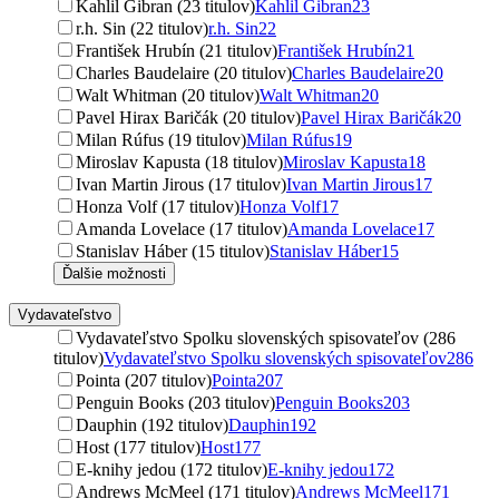
Kahlil Gibran (23 titulov)
Kahlil Gibran
23
r.h. Sin (22 titulov)
r.h. Sin
22
František Hrubín (21 titulov)
František Hrubín
21
Charles Baudelaire (20 titulov)
Charles Baudelaire
20
Walt Whitman (20 titulov)
Walt Whitman
20
Pavel Hirax Baričák (20 titulov)
Pavel Hirax Baričák
20
Milan Rúfus (19 titulov)
Milan Rúfus
19
Miroslav Kapusta (18 titulov)
Miroslav Kapusta
18
Ivan Martin Jirous (17 titulov)
Ivan Martin Jirous
17
Honza Volf (17 titulov)
Honza Volf
17
Amanda Lovelace (17 titulov)
Amanda Lovelace
17
Stanislav Háber (15 titulov)
Stanislav Háber
15
Ďalšie možnosti
Vydavateľstvo
Vydavateľstvo Spolku slovenských spisovateľov (286
titulov)
Vydavateľstvo Spolku slovenských spisovateľov
286
Pointa (207 titulov)
Pointa
207
Penguin Books (203 titulov)
Penguin Books
203
Dauphin (192 titulov)
Dauphin
192
Host (177 titulov)
Host
177
E-knihy jedou (172 titulov)
E-knihy jedou
172
Andrews McMeel (171 titulov)
Andrews McMeel
171