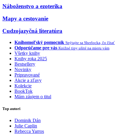
Náboženstvo a ezoterika
Mapy a cestovanie
Cudzojazyčná literatúra
Knihomoľský pomocník
Spýtajte sa Sherlocka, čo čítať
Odporúčame pre vás
Knižné tipy ušité na mieru vám
Všetky knihy
Knihy roka 2025
Bestsellery
Novinky
Pripravované
Akcie a zľavy
Kolekcie
BookTok
Mám záujem o titul
Top autori
Dominik Dán
Julie Caplin
Rebecca Yarros