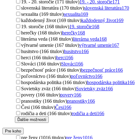
19. - 20. storočie (171 titulov)
19. - 20. storočie
171
slovenská literatúra (170 titulov)
slovenská literatúra
170
sexualita (169 titulov)
sexualita
169
každodenný život (169 titulov)
každodenný život
169
19. storočie (168 titulov)
19. storočie
168
herečky (168 titulov)
herečky
168
literárna veda (168 titulov)
literárna veda
168
výtvarné umenie (167 titulov)
výtvarné umenie
167
husitstvo (166 titulov)
husitstvo
166
herci (166 titulov)
herci
166
Slováci (166 titulov)
Slováci
166
bezpečnosť práce (166 titulov)
bezpečnosť práce
166
poľovníctvo (166 titulov)
poľovníctvo
166
hospodárska politika (166 titulov)
hospodárska politika
166
Sovietsky zväz (166 titulov)
Sovietsky zväz
166
povery (166 titulov)
povery
166
pranostiky (166 titulov)
pranostiky
166
Česi (166 titulov)
Česi
166
rodičia a deti (166 titulov)
rodičia a deti
166
Ďalšie možnosti
Pre koho
pre ženy (1016 titulov)
pre ženy
1016