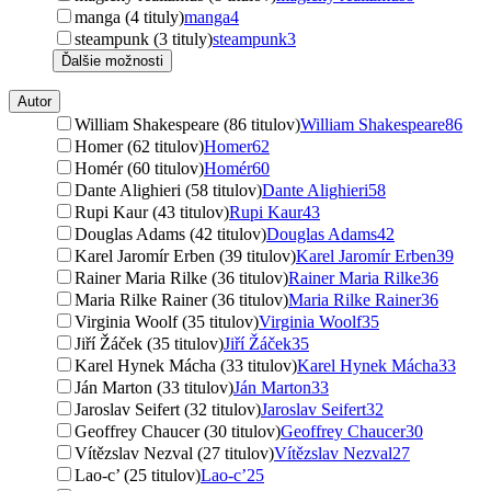
manga (4 tituly)
manga
4
steampunk (3 tituly)
steampunk
3
Ďalšie možnosti
Autor
William Shakespeare (86 titulov)
William Shakespeare
86
Homer (62 titulov)
Homer
62
Homér (60 titulov)
Homér
60
Dante Alighieri (58 titulov)
Dante Alighieri
58
Rupi Kaur (43 titulov)
Rupi Kaur
43
Douglas Adams (42 titulov)
Douglas Adams
42
Karel Jaromír Erben (39 titulov)
Karel Jaromír Erben
39
Rainer Maria Rilke (36 titulov)
Rainer Maria Rilke
36
Maria Rilke Rainer (36 titulov)
Maria Rilke Rainer
36
Virginia Woolf (35 titulov)
Virginia Woolf
35
Jiří Žáček (35 titulov)
Jiří Žáček
35
Karel Hynek Mácha (33 titulov)
Karel Hynek Mácha
33
Ján Marton (33 titulov)
Ján Marton
33
Jaroslav Seifert (32 titulov)
Jaroslav Seifert
32
Geoffrey Chaucer (30 titulov)
Geoffrey Chaucer
30
Vítězslav Nezval (27 titulov)
Vítězslav Nezval
27
Lao-c’ (25 titulov)
Lao-c’
25