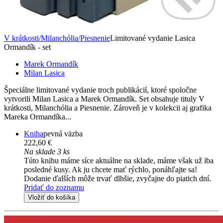
V krátkosti/Milanchólia/Piesnenie
Limitované vydanie Lasica
Ormandík - set
Marek Ormandík
Milan Lasica
Špeciálne limitované vydanie troch publikácií, ktoré spoločne
vytvorili Milan Lasica a Marek Ormandík. Set obsahuje tituly V
krátkosti, Milanchólia a Piesnenie. Zároveň je v kolekcii aj grafika
Mareka Ormandíka...
Kniha
pevná väzba
222,60 €
Na sklade 3 ks
Túto knihu máme síce aktuálne na sklade, máme však už iba
posledné kusy. Ak ju chcete mať rýchlo, ponáhľajte sa!
Dodanie ďalších môže trvať dlhšie, zvyčajne do piatich dní.
Pridať do zoznamu
Vložiť do košíka