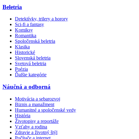
Beletria
Detektívky, trilery a horory
Sci-fi a fantasy
Komiksy
Romantika
Spoločenská beletria
Klasika
Historické
Slovenská beletria
Svetová beletria
Poézia
Ďalšie kategórie
Náučná a odborná
Motivácia a sebarozvoj
Biznis a manažment
Humanitné a spoločenské vedy
História
Životopisy a reportáže
Vzťahy a rodina
Zdravie a životný štýl
Počítače a internet