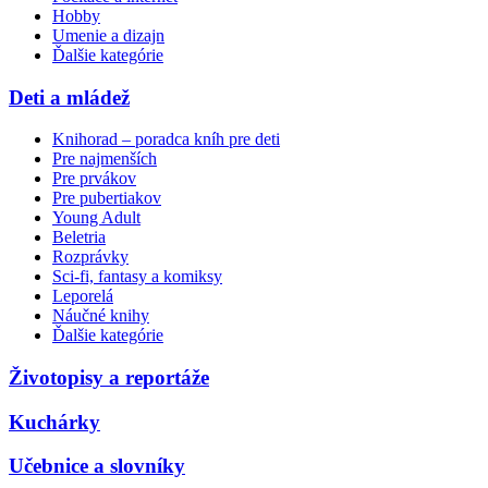
Hobby
Umenie a dizajn
Ďalšie kategórie
Deti a mládež
Knihorad – poradca kníh pre deti
Pre najmenších
Pre prvákov
Pre pubertiakov
Young Adult
Beletria
Rozprávky
Sci-fi, fantasy a komiksy
Leporelá
Náučné knihy
Ďalšie kategórie
Životopisy a reportáže
Kuchárky
Učebnice a slovníky