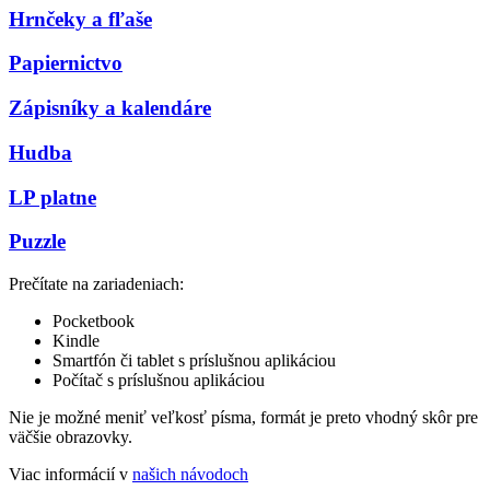
Hrnčeky a fľaše
Papiernictvo
Zápisníky a kalendáre
Hudba
LP platne
Puzzle
Prečítate na zariadeniach:
Pocketbook
Kindle
Smartfón či tablet s príslušnou aplikáciou
Počítač s príslušnou aplikáciou
Nie je možné meniť veľkosť písma, formát je preto vhodný skôr pre
väčšie obrazovky.
Viac informácií v
našich návodoch