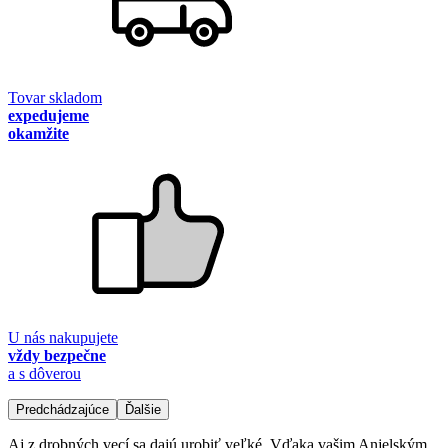
Tovar skladom
expedujeme
okamžite
U nás nakupujete
vždy bezpečne
a s dôverou
Predchádzajúce
Ďalšie
Aj z drobných vecí sa dajú urobiť veľké. Vďaka vašim Anjelským