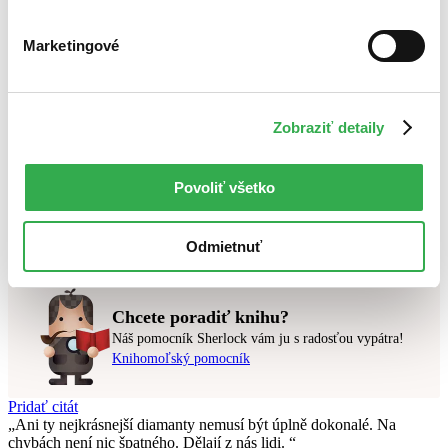
Bestsellery
Marketingové
Top hodnotené
Novinky
Najdrahšie
Najlacnejšie
Najvyššia zľava
Zobraziť detaily
Použité filtre
Povoliť všetko
Zrušiť filtre
Kórejčina
dostupné
Nebol nájdený
žiadny titul
vyhovujúci zadaným podmienkam.
Odmietnuť
Skúste prosím zmeniť vyhľadávaný výraz.
Chcete poradiť knihu?
Náš pomocník Sherlock vám ju s radosťou vypátra!
Knihomoľský pomocník
Pridať citát
Ani ty nejkrásnejší diamanty nemusí být úplně dokonalé. Na
chybách není nic špatného. Dělají z nás lidi.