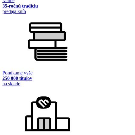
Máme
35-ročnú tradíciu
predaja kníh
Ponúkame vyše
250 000 titulov
na sklade