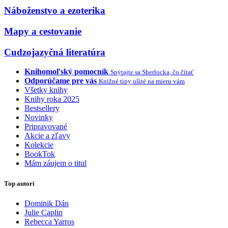
Náboženstvo a ezoterika
Mapy a cestovanie
Cudzojazyčná literatúra
Knihomoľský pomocník
Spýtajte sa Sherlocka, čo čítať
Odporúčame pre vás
Knižné tipy ušité na mieru vám
Všetky knihy
Knihy roka 2025
Bestsellery
Novinky
Pripravované
Akcie a zľavy
Kolekcie
BookTok
Mám záujem o titul
Top autori
Dominik Dán
Julie Caplin
Rebecca Yarros