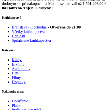
drobným ste pri nákupoch na Martinuse darovali už
1 501 406,00 €
na Dobrého Anjela
. Ďakujeme!
Kníhkupectvá
Bratislava - Obchodná
• Otvorené do 21:00
Všetky kníhkupectvá
Udalosti
Spriatelené kníhkupectvá
Kategórie
Knihy
E-knihy
Audioknihy
Hry
Filmy
Doplnky
Nakupujte u nás
Doručenie
Platba
Prečo práve u nás?