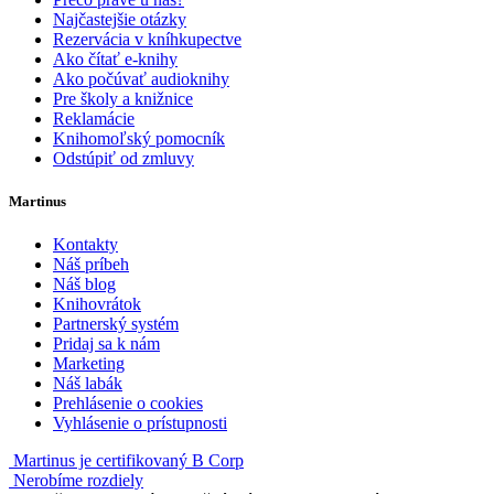
Najčastejšie otázky
Rezervácia v kníhkupectve
Ako čítať e-knihy
Ako počúvať audioknihy
Pre školy a knižnice
Reklamácie
Knihomoľský pomocník
Odstúpiť od zmluvy
Martinus
Kontakty
Náš príbeh
Náš blog
Knihovrátok
Partnerský systém
Pridaj sa k nám
Marketing
Náš labák
Prehlásenie o cookies
Vyhlásenie o prístupnosti
Martinus je certifikovaný B Corp
Nerobíme rozdiely