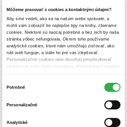
zľavnené tituly (0 titulov)
zľavnené tituly
Môžeme pracovať s cookies a kontaktnými údajmi?
Dostupnosť
na centrálnom sklade (0 titulov)
na centrálnom sklade
Aby sme vedeli, ako sa na našom webe správate, a
predpredaj (0 titulov)
predpredaj
mohli vám zobraziť tie najlepšie tipy na knihy, zbierame
pripravujeme (0 titulov)
pripravujeme
cookies. Niektoré sú naozaj potrebné a bez nich by naša
dostupná (bez vypredaných) (0 titulov)
dostupná (bez
vypredaných)
stránka vôbec nefungovala. Okrem toho používame
analytické cookies, ktoré nám umožňujú zisťovať, ako
Nové / čítané
náš web funguje, a stále ho pre vás zlepšovať.
nová (0 titulov)
nová
Personalizačné cookies nám dovoľujú prispôsobovať
čítaná (0 titulov)
čítaná
stránku pre vašu lepšiu orientáciu. Marketingové cookies
čítaná - výborný stav (0 titulov)
čítaná - výborný stav
čítaná - mierne opotrebovaná (0 titulov)
čítaná - mierne
nám zas umožňujú zobrazenie relevantnej reklamy.
opotrebovaná
Niektoré údaje zdieľame aj s tretími stranami. Veľmi by
Výber
čítané verzie vypredaných kníh (0 titulov)
čítané verzie
nám pomohlo, keby sme mohli používať všetky tieto
Potrebné
vypredaných kníh
súhlasu
cookies. Ďakujeme!
Zúžiť výber
Personalizačné
Zoradiť
Analytické