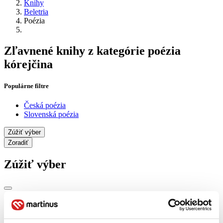
Knihy
Beletria
Poézia
Zľavnené knihy z kategórie poézia
kórejčina
Populárne filtre
Česká poézia
Slovenská poézia
Zúžiť výber
Zoradiť
Zúžiť výber
Zobraziť iba
novinky (0 titulov)
novinky