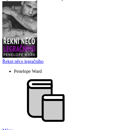
Řekni něco legračního
Penelope Ward