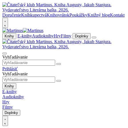
Doručenie
Kníhkupectvá
Knihovrátok
Poukážky
Knižný blog
Kontakt
E-knihy
Audioknihy
Hry
Filmy
Knihy
Doplnky
Vyhľadávanie
Prihlásiť
Vyhľadávanie
Knihy
E-knihy
Audioknihy
Hry
Filmy
Doplnky