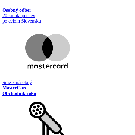
Osobný odber
20 kníhkupectiev
po celom Slovensku
Sme 7-násobný
MasterCard
Obchodník roka