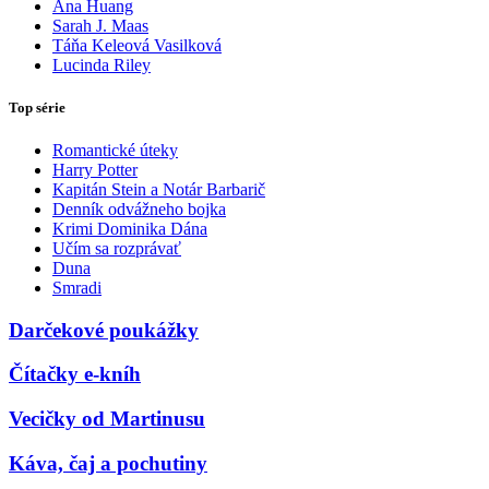
Ana Huang
Sarah J. Maas
Táňa Keleová Vasilková
Lucinda Riley
Top série
Romantické úteky
Harry Potter
Kapitán Stein a Notár Barbarič
Denník odvážneho bojka
Krimi Dominika Dána
Učím sa rozprávať
Duna
Smradi
Darčekové poukážky
Čítačky e-kníh
Vecičky od Martinusu
Káva, čaj a pochutiny