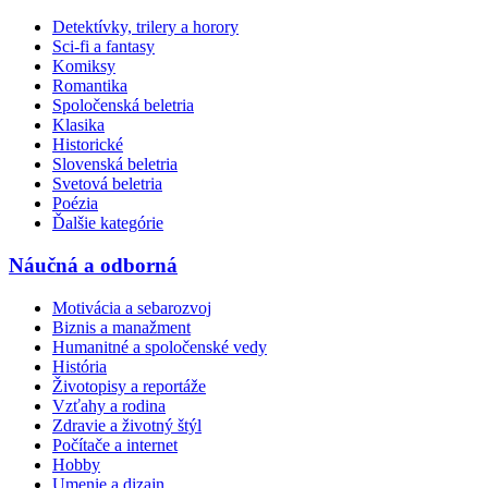
Detektívky, trilery a horory
Sci-fi a fantasy
Komiksy
Romantika
Spoločenská beletria
Klasika
Historické
Slovenská beletria
Svetová beletria
Poézia
Ďalšie kategórie
Náučná a odborná
Motivácia a sebarozvoj
Biznis a manažment
Humanitné a spoločenské vedy
História
Životopisy a reportáže
Vzťahy a rodina
Zdravie a životný štýl
Počítače a internet
Hobby
Umenie a dizajn