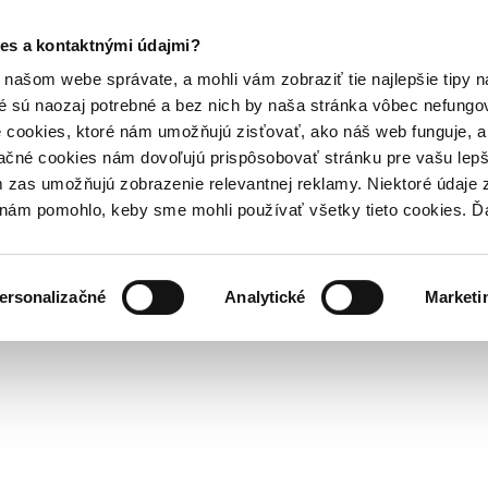
es a kontaktnými údajmi?
našom webe správate, a mohli vám zobraziť tie najlepšie tipy n
é sú naozaj potrebné a bez nich by naša stránka vôbec nefung
 cookies, ktoré nám umožňujú zisťovať, ako náš web funguje, a 
ačné cookies nám dovoľujú prispôsobovať stránku pre vašu lepši
zas umožňujú zobrazenie relevantnej reklamy. Niektoré údaje z
y nám pomohlo, keby sme mohli používať všetky tieto cookies. 
ersonalizačné
Analytické
Marketi