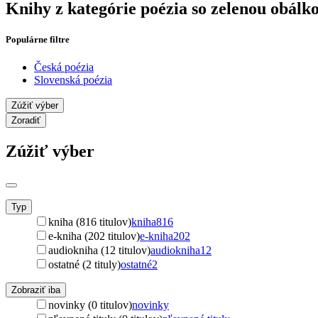
Knihy z kategórie poézia so zelenou obálk
Populárne filtre
Česká poézia
Slovenská poézia
Zúžiť výber
Zoradiť
Zúžiť výber
Typ
kniha (816 titulov)
kniha
816
e-kniha (202 titulov)
e-kniha
202
audiokniha (12 titulov)
audiokniha
12
ostatné (2 tituly)
ostatné
2
Zobraziť iba
novinky (0 titulov)
novinky