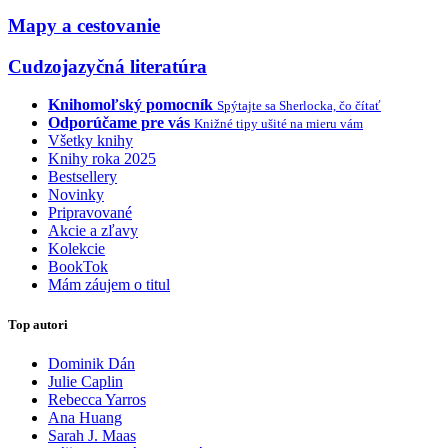
Mapy a cestovanie
Cudzojazyčná literatúra
Knihomoľský pomocník
Spýtajte sa Sherlocka, čo čítať
Odporúčame pre vás
Knižné tipy ušité na mieru vám
Všetky knihy
Knihy roka 2025
Bestsellery
Novinky
Pripravované
Akcie a zľavy
Kolekcie
BookTok
Mám záujem o titul
Top autori
Dominik Dán
Julie Caplin
Rebecca Yarros
Ana Huang
Sarah J. Maas