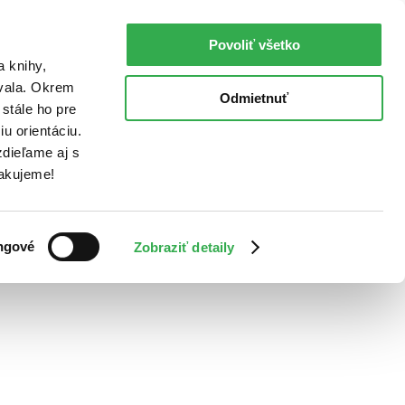
Povoliť všetko
a knihy,
ovala. Okrem
Odmietnuť
stále ho pre
u orientáciu.
dieľame aj s
Ďakujeme!
ngové
Zobraziť detaily