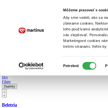
Doručenie
Kníhkupectvá
Knihovrátok
Poukážky
Knižný blog
Kontakt
Môžeme pracovať s cooki
Aby sme vedeli, ako sa na 
zbierame cookies. Niektor
E-knihy
Audioknihy
Hry
Filmy
Knihy
Doplnky
toho používame analytické
vás zlepšovať. Personaliz
Vyhľadávanie
Marketingové cookies nám 
tretími stranami. Veľmi b
Prihlásiť
Vyhľadávanie
Výber
Knihy
Potrebné
P
súhlasu
E-knihy
Audioknihy
Hry
Filmy
Doplnky
Beletria