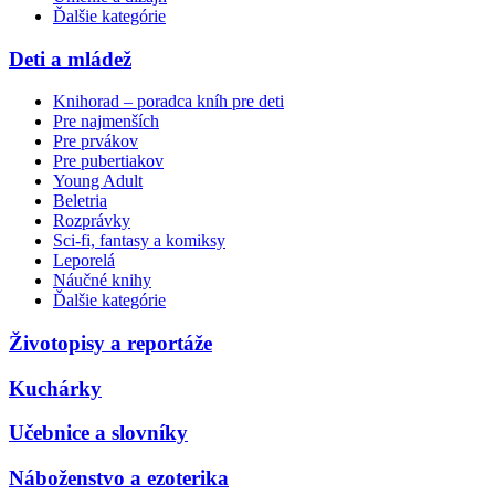
Ďalšie kategórie
Deti a mládež
Knihorad – poradca kníh pre deti
Pre najmenších
Pre prvákov
Pre pubertiakov
Young Adult
Beletria
Rozprávky
Sci-fi, fantasy a komiksy
Leporelá
Náučné knihy
Ďalšie kategórie
Životopisy a reportáže
Kuchárky
Učebnice a slovníky
Náboženstvo a ezoterika