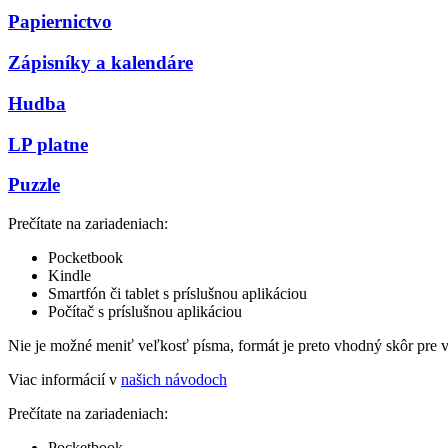
Papiernictvo
Zápisníky a kalendáre
Hudba
LP platne
Puzzle
Prečítate na zariadeniach:
Pocketbook
Kindle
Smartfón či tablet s príslušnou aplikáciou
Počítač s príslušnou aplikáciou
Nie je možné meniť veľkosť písma, formát je preto vhodný skôr pre 
Viac informácií v
našich návodoch
Prečítate na zariadeniach:
Pocketbook