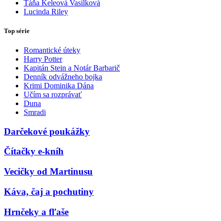
Táňa Keleová Vasilková
Lucinda Riley
Top série
Romantické úteky
Harry Potter
Kapitán Stein a Notár Barbarič
Denník odvážneho bojka
Krimi Dominika Dána
Učím sa rozprávať
Duna
Smradi
Darčekové poukážky
Čítačky e-kníh
Vecičky od Martinusu
Káva, čaj a pochutiny
Hrnčeky a fľaše