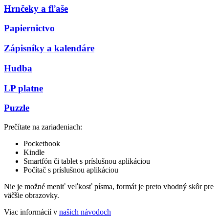
Hrnčeky a fľaše
Papiernictvo
Zápisníky a kalendáre
Hudba
LP platne
Puzzle
Prečítate na zariadeniach:
Pocketbook
Kindle
Smartfón či tablet s príslušnou aplikáciou
Počítač s príslušnou aplikáciou
Nie je možné meniť veľkosť písma, formát je preto vhodný skôr pre
väčšie obrazovky.
Viac informácií v
našich návodoch