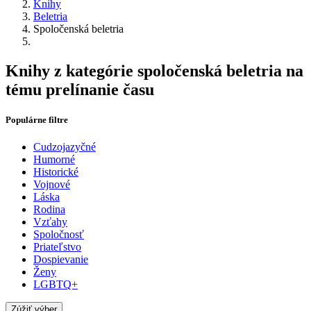
Knihy
Beletria
Spoločenská beletria
Knihy z kategórie spoločenská beletria na
tému prelínanie času
Populárne filtre
Cudzojazyčné
Humorné
Historické
Vojnové
Láska
Rodina
Vzťahy
Spoločnosť
Priateľstvo
Dospievanie
Ženy
LGBTQ+
Zúžiť výber