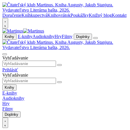
Doručenie
Kníhkupectvá
Knihovrátok
Poukážky
Knižný blog
Kontakt
E-knihy
Audioknihy
Hry
Filmy
Knihy
Doplnky
Vyhľadávanie
Prihlásiť
Vyhľadávanie
Knihy
E-knihy
Audioknihy
Hry
Filmy
Doplnky