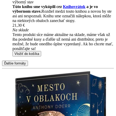
výborný stav
Túto knihu sme vykúpili cez
Knihovrátok
a je vo
výbornom stave.
Rozdiel medzi touto knihou a novou by ste
asi ani nespoznali. Knihu sme označili nálepkou, ktorá môže
na niektorých obaloch zanechať stopy.
21,30 €
Na sklade
Tento produkt síce máme aktuálne na sklade, máme však už
iba posledné kusy a ďalšie už nemá ani distribútor, preto je
možné, že bude onedlho úplne vypredaný. Ak ho chcete mať,
ponáhľajte sa!
Vložiť do košíka
Ďalšie formáty