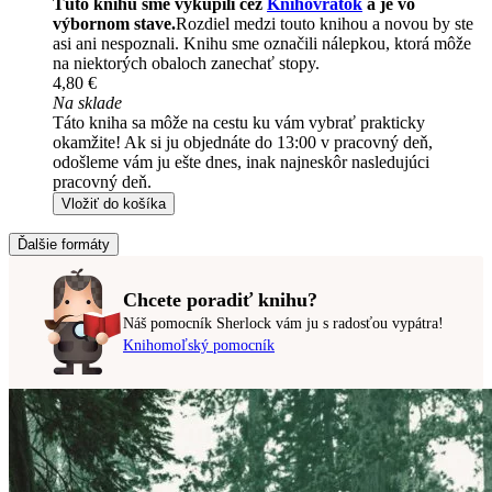
Túto knihu sme vykúpili cez
Knihovrátok
a je vo
výbornom stave.
Rozdiel medzi touto knihou a novou by ste
asi ani nespoznali. Knihu sme označili nálepkou, ktorá môže
na niektorých obaloch zanechať stopy.
4,80 €
Na sklade
Táto kniha sa môže na cestu ku vám vybrať prakticky
okamžite! Ak si ju objednáte do 13:00 v pracovný deň,
odošleme vám ju ešte dnes, inak najneskôr nasledujúci
pracovný deň.
Vložiť do košíka
Ďalšie formáty
Chcete poradiť knihu?
Náš pomocník Sherlock vám ju s radosťou vypátra!
Knihomoľský pomocník