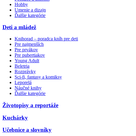
Hobby
Umenie a dizajn
Ďalšie kategórie
Deti a mládež
Knihorad – poradca kníh pre deti
Pre najmenších
Pre prvákov
Pre pubertiakov
Young Adult
Beletria
Rozprávky
Sci-fi, fantasy a komiksy
Leporelá
Náučné knihy
Ďalšie kategórie
Životopisy a reportáže
Kuchárky
Učebnice a slovníky