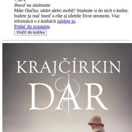
Ihneď na stiahnutie
Máte čítačku, tablet alebo mobil? Stiahnite si do nich e-knihu:
budete ju mať hneď a ešte aj ušetríte život stromom. Viac
informácii o e-knihách
nájdete tu
.
Pridať do zoznamu
Vložiť do košíka