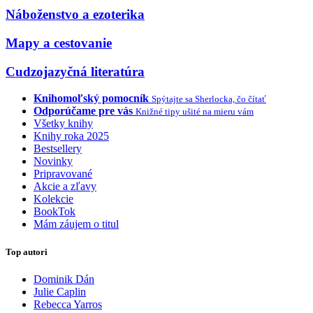
Náboženstvo a ezoterika
Mapy a cestovanie
Cudzojazyčná literatúra
Knihomoľský pomocník
Spýtajte sa Sherlocka, čo čítať
Odporúčame pre vás
Knižné tipy ušité na mieru vám
Všetky knihy
Knihy roka 2025
Bestsellery
Novinky
Pripravované
Akcie a zľavy
Kolekcie
BookTok
Mám záujem o titul
Top autori
Dominik Dán
Julie Caplin
Rebecca Yarros