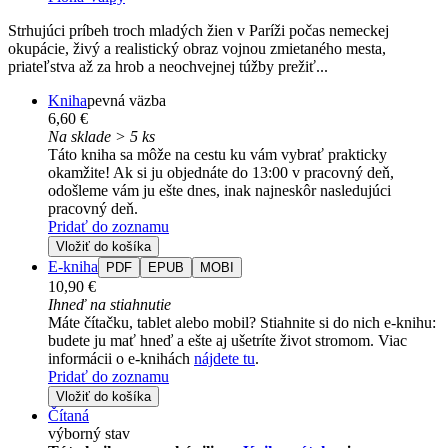
Strhujúci príbeh troch mladých žien v Paríži počas nemeckej
okupácie, živý a realistický obraz vojnou zmietaného mesta,
priateľstva až za hrob a neochvejnej túžby prežiť...
Kniha
pevná väzba
6,60 €
Na sklade > 5 ks
Táto kniha sa môže na cestu ku vám vybrať prakticky
okamžite! Ak si ju objednáte do 13:00 v pracovný deň,
odošleme vám ju ešte dnes, inak najneskôr nasledujúci
pracovný deň.
Pridať do zoznamu
Vložiť do košíka
E-kniha
PDF
EPUB
MOBI
10,90 €
Ihneď na stiahnutie
Máte čítačku, tablet alebo mobil? Stiahnite si do nich e-knihu:
budete ju mať hneď a ešte aj ušetríte život stromom. Viac
informácii o e-knihách
nájdete tu
.
Pridať do zoznamu
Vložiť do košíka
Čítaná
výborný stav