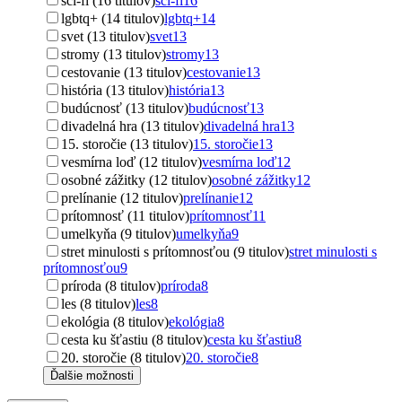
sci-fi (16 titulov)
sci-fi
16
lgbtq+ (14 titulov)
lgbtq+
14
svet (13 titulov)
svet
13
stromy (13 titulov)
stromy
13
cestovanie (13 titulov)
cestovanie
13
história (13 titulov)
história
13
budúcnosť (13 titulov)
budúcnosť
13
divadelná hra (13 titulov)
divadelná hra
13
15. storočie (13 titulov)
15. storočie
13
vesmírna loď (12 titulov)
vesmírna loď
12
osobné zážitky (12 titulov)
osobné zážitky
12
prelínanie (12 titulov)
prelínanie
12
prítomnosť (11 titulov)
prítomnosť
11
umelkyňa (9 titulov)
umelkyňa
9
stret minulosti s prítomnosťou (9 titulov)
stret minulosti s
prítomnosťou
9
príroda (8 titulov)
príroda
8
les (8 titulov)
les
8
ekológia (8 titulov)
ekológia
8
cesta ku šťastiu (8 titulov)
cesta ku šťastiu
8
20. storočie (8 titulov)
20. storočie
8
Ďalšie možnosti