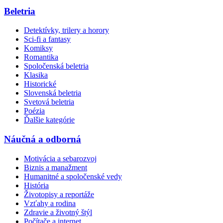
Beletria
Detektívky, trilery a horory
Sci-fi a fantasy
Komiksy
Romantika
Spoločenská beletria
Klasika
Historické
Slovenská beletria
Svetová beletria
Poézia
Ďalšie kategórie
Náučná a odborná
Motivácia a sebarozvoj
Biznis a manažment
Humanitné a spoločenské vedy
História
Životopisy a reportáže
Vzťahy a rodina
Zdravie a životný štýl
Počítače a internet