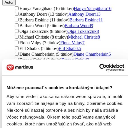
Autor
Hanya Yanagihara (16 titulov)
Hanya Yanagihara
16
Anthony Doerr (13 titulov)
Anthony Doerr
13
Barbara Erskine (11 titulov)
Barbara Erskine
11
Barbara Wood (9 titulov)
Barbara Wood
9
Olga Tokarczuk (8 titulov)
Olga Tokarczuk
8
Michael Christie (8 titulov)
Michael Christie
8
Fiona Valpy (7 titulov)
Fiona Valpy
7
Elif Shafak (5 titulov)
Elif Shafak
5
Diane Chamberlain (5 titulov)
Diane Chamberlain
5
Ferenc Czinki (3 tituly)
Ferenc Czinki
3
Ďalšie možnosti
Vydavateľstvo
Brána (11 titulov)
Brána
11
Môžeme pracovať s cookies a kontaktnými údajmi?
Slovart (8 titulov)
Slovart
8
Ikar CZ (8 titulov)
Ikar CZ
8
Aby sme vedeli, ako sa na našom webe správate, a mohli
Ikar (5 titulov)
Ikar
5
vám zobraziť tie najlepšie tipy na knihy, zbierame cookies.
Tatran (5 titulov)
Tatran
5
Niektoré sú naozaj potrebné a bez nich by naša stránka
Host (4 tituly)
Host
4
Moba (3 tituly)
Moba
3
vôbec nefungovala. Okrem toho používame analytické
Premedia (3 tituly)
Premedia
3
cookies, ktoré nám umožňujú zisťovať, ako náš web
Slovart CZ (3 tituly)
Slovart CZ
3