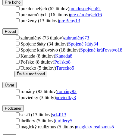
Pre koho
pre dospelých (62 titulov)
pre dospelých
62
pre náročných (16 titulov)
pre náročných
16
pre ženy (13 titulov)
pre ženy
13
Pôvod
zahraničný (73 titulov)
zahraničný
73
Spojené štáty (34 titulov)
Spojené štáty
34
Spojené kráľovstvo (18 titulov)
Spojené kráľovstvo
18
Kanada (8 titulov)
Kanada
8
Poľsko (8 titulov)
Poľsko
8
Turecko (5 titulov)
Turecko
5
Ďalšie možnosti
Útvar
romány (82 titulov)
romány
82
poviedky (3 tituly)
poviedky
3
Podžáner
sci-fi (13 titulov)
sci-fi
13
thrillery (5 titulov)
thrillery
5
magický realizmus (5 titulov)
magický realizmus
5