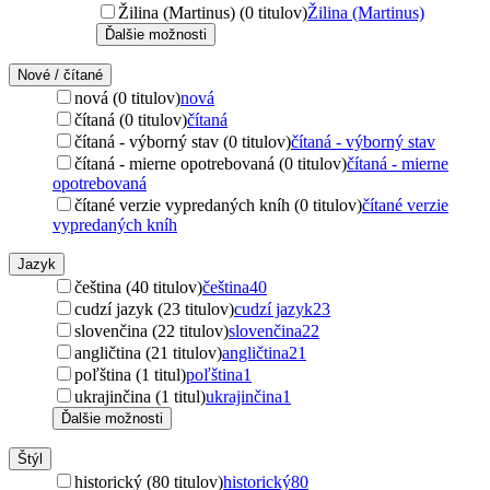
Žilina (Martinus) (0 titulov)
Žilina (Martinus)
Ďalšie možnosti
Nové / čítané
nová (0 titulov)
nová
čítaná (0 titulov)
čítaná
čítaná - výborný stav (0 titulov)
čítaná - výborný stav
čítaná - mierne opotrebovaná (0 titulov)
čítaná - mierne
opotrebovaná
čítané verzie vypredaných kníh (0 titulov)
čítané verzie
vypredaných kníh
Jazyk
čeština (40 titulov)
čeština
40
cudzí jazyk (23 titulov)
cudzí jazyk
23
slovenčina (22 titulov)
slovenčina
22
angličtina (21 titulov)
angličtina
21
poľština (1 titul)
poľština
1
ukrajinčina (1 titul)
ukrajinčina
1
Ďalšie možnosti
Štýl
historický (80 titulov)
historický
80