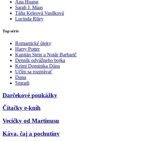
Ana Huang
Sarah J. Maas
Táňa Keleová Vasilková
Lucinda Riley
Top série
Romantické úteky
Harry Potter
Kapitán Stein a Notár Barbarič
Denník odvážneho bojka
Krimi Dominika Dána
Učím sa rozprávať
Duna
Smradi
Darčekové poukážky
Čítačky e-kníh
Vecičky od Martinusu
Káva, čaj a pochutiny