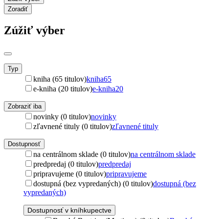
Zoradiť
Zúžiť výber
Typ
kniha (65 titulov)
kniha
65
e-kniha (20 titulov)
e-kniha
20
Zobraziť iba
novinky (0 titulov)
novinky
zľavnené tituly (0 titulov)
zľavnené tituly
Dostupnosť
na centrálnom sklade (0 titulov)
na centrálnom sklade
predpredaj (0 titulov)
predpredaj
pripravujeme (0 titulov)
pripravujeme
dostupná (bez vypredaných) (0 titulov)
dostupná (bez
vypredaných)
Dostupnosť v kníhkupectve