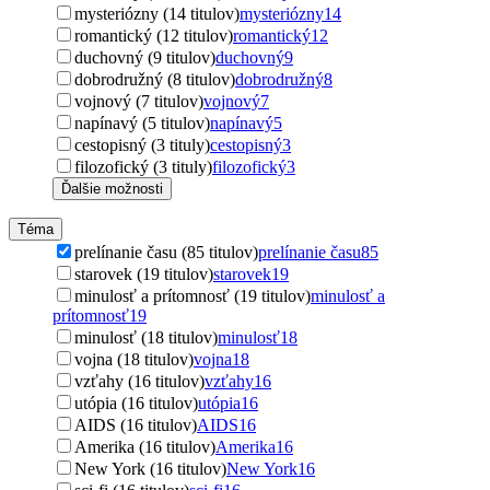
mysteriózny (14 titulov)
mysteriózny
14
romantický (12 titulov)
romantický
12
duchovný (9 titulov)
duchovný
9
dobrodružný (8 titulov)
dobrodružný
8
vojnový (7 titulov)
vojnový
7
napínavý (5 titulov)
napínavý
5
cestopisný (3 tituly)
cestopisný
3
filozofický (3 tituly)
filozofický
3
Ďalšie možnosti
Téma
prelínanie času (85 titulov)
prelínanie času
85
starovek (19 titulov)
starovek
19
minulosť a prítomnosť (19 titulov)
minulosť a
prítomnosť
19
minulosť (18 titulov)
minulosť
18
vojna (18 titulov)
vojna
18
vzťahy (16 titulov)
vzťahy
16
utópia (16 titulov)
utópia
16
AIDS (16 titulov)
AIDS
16
Amerika (16 titulov)
Amerika
16
New York (16 titulov)
New York
16