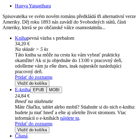
Hanya Yanagihara
Spisovatelka ve svém novém románu předkládá tři alternativní verze
Ameriky. Děj roku 1893 nás zavádí do Svobodných států, části
Ameriky, která se po občanské válce osamostatnila...
Kniha
pevná väzba s prebalom
34,20 €
Na sklade > 5 ks
Táto kniha sa môže na cestu ku vám vybrať prakticky
okamžite! Ak si ju objednáte do 13:00 v pracovný deň,
odošleme vám ju ešte dnes, inak najneskôr nasledujúci
pracovný deň.
Pridať do zoznamu
Vložiť do košíka
E-kniha
EPUB
MOBI
24,84 €
Ihneď na stiahnutie
Máte čítačku, tablet alebo mobil? Stiahnite si do nich e-knihu:
budete ju mať hneď a ešte aj ušetríte život stromom. Viac
informácii o e-knihách
nájdete tu
.
Pridať do zoznamu
Vložiť do košíka
Čítaná