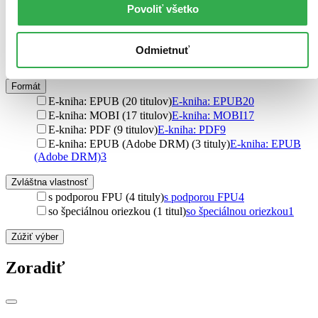
Väzba
Povoliť všetko
pevná väzba (29 titulov)
pevná väzba
29
brožovaná väzba (18 titulov)
brožovaná väzba
18
pevná väzba s prebalom (17 titulov)
pevná väzba s
Odmietnuť
prebalom
17
Formát
E-kniha: EPUB (20 titulov)
E-kniha: EPUB
20
E-kniha: MOBI (17 titulov)
E-kniha: MOBI
17
E-kniha: PDF (9 titulov)
E-kniha: PDF
9
E-kniha: EPUB (Adobe DRM) (3 tituly)
E-kniha: EPUB
(Adobe DRM)
3
Zvláštna vlastnosť
s podporou FPU (4 tituly)
s podporou FPU
4
so špeciálnou oriezkou (1 titul)
so špeciálnou oriezkou
1
Zúžiť výber
Zoradiť