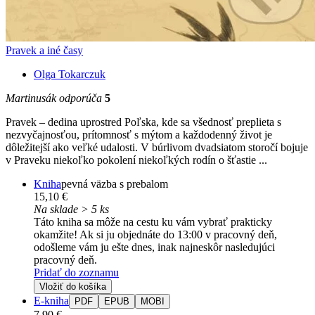
Pravek a iné časy
Olga Tokarczuk
Martinusák odporúča
5
Pravek – dedina uprostred Poľska, kde sa všednosť preplieta s
nezvyčajnosťou, prítomnosť s mýtom a každodenný život je
dôležitejší ako veľké udalosti. V búrlivom dvadsiatom storočí bojuje
v Praveku niekoľko pokolení niekoľkých rodín o šťastie ...
Kniha
pevná väzba s prebalom
15,10 €
Na sklade > 5 ks
Táto kniha sa môže na cestu ku vám vybrať prakticky
okamžite! Ak si ju objednáte do 13:00 v pracovný deň,
odošleme vám ju ešte dnes, inak najneskôr nasledujúci
pracovný deň.
Pridať do zoznamu
Vložiť do košíka
E-kniha
PDF
EPUB
MOBI
7,90 €