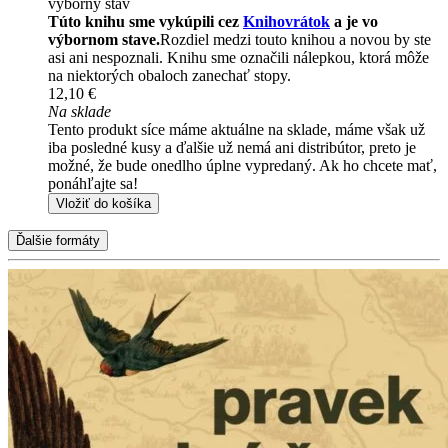
výborný stav
Túto knihu sme vykúpili cez
Knihovrátok
a je vo
výbornom stave.
Rozdiel medzi touto knihou a novou by ste
asi ani nespoznali. Knihu sme označili nálepkou, ktorá môže
na niektorých obaloch zanechať stopy.
12,10 €
Na sklade
Tento produkt síce máme aktuálne na sklade, máme však už
iba posledné kusy a ďalšie už nemá ani distribútor, preto je
možné, že bude onedlho úplne vypredaný. Ak ho chcete mať,
ponáhľajte sa!
Vložiť do košíka
Ďalšie formáty