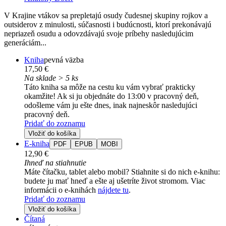
V Krajine vtákov sa prepletajú osudy čudesnej skupiny rojkov a
outsiderov z minulosti, súčasnosti i budúcnosti, ktorí prekonávajú
nepriazeň osudu a odovzdávajú svoje príbehy nasledujúcim
generáciám...
Kniha
pevná väzba
17,50 €
Na sklade > 5 ks
Táto kniha sa môže na cestu ku vám vybrať prakticky
okamžite! Ak si ju objednáte do 13:00 v pracovný deň,
odošleme vám ju ešte dnes, inak najneskôr nasledujúci
pracovný deň.
Pridať do zoznamu
Vložiť do košíka
E-kniha
PDF
EPUB
MOBI
12,90 €
Ihneď na stiahnutie
Máte čítačku, tablet alebo mobil? Stiahnite si do nich e-knihu:
budete ju mať hneď a ešte aj ušetríte život stromom. Viac
informácii o e-knihách
nájdete tu
.
Pridať do zoznamu
Vložiť do košíka
Čítaná