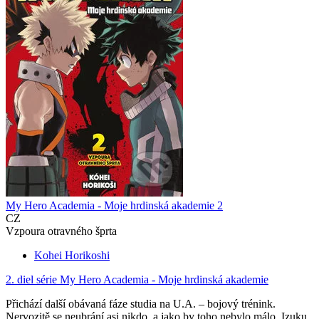
My Hero Academia - Moje hrdinská akademie 2
CZ
Vzpoura otravného šprta
Kohei Horikoshi
2. diel série
My Hero Academia - Moje hrdinská akademie
Přichází další obávaná fáze studia na U.A. – bojový trénink.
Nervozitě se neubrání asi nikdo, a jako by toho nebylo málo, Izuku