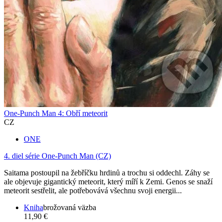
One-Punch Man 4: Obří meteorit
CZ
ONE
4. diel série
One-Punch Man (CZ)
Saitama postoupil na žebříčku hrdinů a trochu si oddechl. Záhy se
ale objevuje gigantický meteorit, který míří k Zemi. Genos se snaží
meteorit sestřelit, ale potřebovává všechnu svoji energii...
Kniha
brožovaná väzba
11,90 €