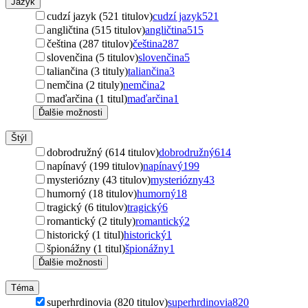
Jazyk
cudzí jazyk (521 titulov)
cudzí jazyk
521
angličtina (515 titulov)
angličtina
515
čeština (287 titulov)
čeština
287
slovenčina (5 titulov)
slovenčina
5
taliančina (3 tituly)
taliančina
3
nemčina (2 tituly)
nemčina
2
maďarčina (1 titul)
maďarčina
1
Ďalšie možnosti
Štýl
dobrodružný (614 titulov)
dobrodružný
614
napínavý (199 titulov)
napínavý
199
mysteriózny (43 titulov)
mysteriózny
43
humorný (18 titulov)
humorný
18
tragický (6 titulov)
tragický
6
romantický (2 tituly)
romantický
2
historický (1 titul)
historický
1
špionážny (1 titul)
špionážny
1
Ďalšie možnosti
Téma
superhrdinovia (820 titulov)
superhrdinovia
820