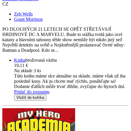
CZ
Zeb Wells
Grant Morrison
PO DLOUHÝCH 21 LETECH SE OPĚT STŘETÁVAJÍ
HRDINOVÉ DC A MARVELU. Bude to srážka tvrdá jako ocel
katany a hlavními tahouny téhle show nemůže být nikdo jiný než
Největší detektiv na světě a Nejdotěrnější prolamovač čtvrté stěny:
Batman a Deadpool. Kdo se...
Kniha
brožovaná väzba
19,11 €
Na sklade 3 ks
Túto knihu máme síce aktuálne na sklade, máme však už iba
posledné kusy. Ak ju chcete mať rýchlo, ponáhľajte sa!
Dodanie ďalších môže trvať dlhšie, zvyčajne do štyroch dní.
Pridať do zoznamu
Vložiť do košíka