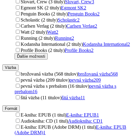
Slovart, Crew (3 tituly)
Slovart, Crew
3
Egmont SK (2 tituly)
Egmont SK
2
Penguin Books (2 tituly)
Penguin Books
2
Scholastic (2 tituly)
Scholastic
2
Carlsen Verlag (2 tituly)
Carlsen Verlag
2
Watt (2 tituly)
Watt
2
Running (2 tituly)
Running
2
Kodansha International (2 tituly)
Kodansha International
2
Profile Books (2 tituly)
Profile Books
2
Ďalšie možnosti
Väzba
brožovaná väzba (568 titulov)
brožovaná väzba
568
pevná väzba (209 titulov)
pevná väzba
209
pevná väzba s prebalom (16 titulov)
pevná väzba s
prebalom
16
šitá väzba (11 titulov)
šitá väzba
11
Formát
E-kniha: EPUB (1 titul)
E-kniha: EPUB
1
Audiokniha: CD (1 titul)
Audiokniha: CD
1
E-kniha: EPUB (Adobe DRM) (1 titul)
E-kniha: EPUB
(Adobe DRM)
1