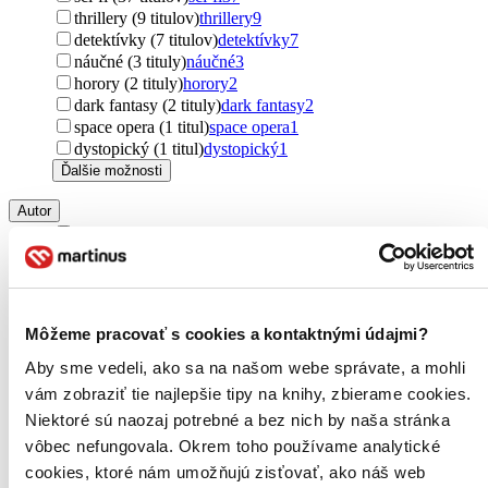
thrillery (9 titulov)
thrillery
9
detektívky (7 titulov)
detektívky
7
náučné (3 tituly)
náučné
3
horory (2 tituly)
horory
2
dark fantasy (2 tituly)
dark fantasy
2
space opera (1 titul)
space opera
1
dystopický (1 titul)
dystopický
1
Ďalšie možnosti
Autor
Jason Aaron (29 titulov)
Jason Aaron
29
Kohei Horikoshi (27 titulov)
Kohei Horikoshi
27
Scott Snyder (20 titulov)
Scott Snyder
20
Grant Morrison (19 titulov)
Grant Morrison
19
Mark Millar (18 titulov)
Mark Millar
18
Môžeme pracovať s cookies a kontaktnými údajmi?
Brian Michael Bendis (18 titulov)
Brian Michael Bendis
18
Joshua Williamson (18 titulov)
Joshua Williamson
18
Aby sme vedeli, ako sa na našom webe správate, a mohli
Christos Gage (18 titulov)
Christos Gage
18
vám zobraziť tie najlepšie tipy na knihy, zbierame cookies.
James Tynion IV (17 titulov)
James Tynion IV
17
Niektoré sú naozaj potrebné a bez nich by naša stránka
Robert E. Howard (13 titulov)
Robert E. Howard
13
vôbec nefungovala. Okrem toho používame analytické
Donny Cates (13 titulov)
Donny Cates
13
cookies, ktoré nám umožňujú zisťovať, ako náš web
Brian Azzarello (12 titulov)
Brian Azzarello
12