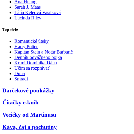
Ana Huang
Sarah J. Maas
Táňa Keleová Vasilková
Lucinda Riley
Top série
Romantické úteky
Harry Potter
Kapitán Stein a Notár Barbarič
Denník odvážneho bojka
Krimi Dominika Dána
Učím sa rozprávať
Duna
Smradi
Darčekové poukážky
Čítačky e-kníh
Vecičky od Martinusu
Káva, čaj a pochutiny