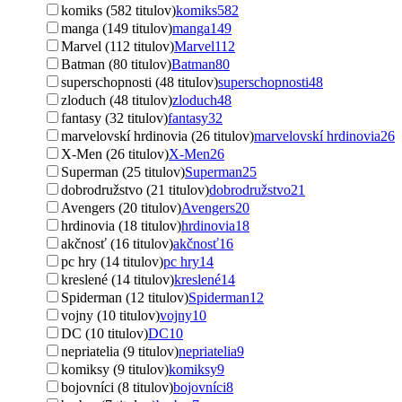
komiks (582 titulov)
komiks
582
manga (149 titulov)
manga
149
Marvel (112 titulov)
Marvel
112
Batman (80 titulov)
Batman
80
superschopnosti (48 titulov)
superschopnosti
48
zloduch (48 titulov)
zloduch
48
fantasy (32 titulov)
fantasy
32
marvelovskí hrdinovia (26 titulov)
marvelovskí hrdinovia
26
X-Men (26 titulov)
X-Men
26
Superman (25 titulov)
Superman
25
dobrodružstvo (21 titulov)
dobrodružstvo
21
Avengers (20 titulov)
Avengers
20
hrdinovia (18 titulov)
hrdinovia
18
akčnosť (16 titulov)
akčnosť
16
pc hry (14 titulov)
pc hry
14
kreslené (14 titulov)
kreslené
14
Spiderman (12 titulov)
Spiderman
12
vojny (10 titulov)
vojny
10
DC (10 titulov)
DC
10
nepriatelia (9 titulov)
nepriatelia
9
komiksy (9 titulov)
komiksy
9
bojovníci (8 titulov)
bojovníci
8