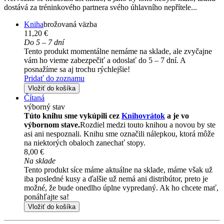
dostává za tréninkového partnera svého úhlavního nepřítele...
Kniha
brožovaná väzba
11,20 €
Do 5 – 7 dní
Tento produkt momentálne nemáme na sklade, ale zvyčajne
vám ho vieme zabezpečiť a odoslať do 5 – 7 dní. A
posnažíme sa aj trochu rýchlejšie!
Pridať do zoznamu
Vložiť do košíka
Čítaná
výborný stav
Túto knihu sme vykúpili cez
Knihovrátok
a je vo
výbornom stave.
Rozdiel medzi touto knihou a novou by ste
asi ani nespoznali. Knihu sme označili nálepkou, ktorá môže
na niektorých obaloch zanechať stopy.
8,00 €
Na sklade
Tento produkt síce máme aktuálne na sklade, máme však už
iba posledné kusy a ďalšie už nemá ani distribútor, preto je
možné, že bude onedlho úplne vypredaný. Ak ho chcete mať,
ponáhľajte sa!
Vložiť do košíka