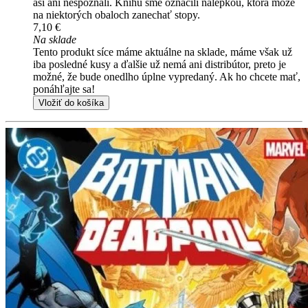
asi ani nespoznali. Knihu sme označili nálepkou, ktorá môže
na niektorých obaloch zanechať stopy.
7,10 €
Na sklade
Tento produkt síce máme aktuálne na sklade, máme však už
iba posledné kusy a ďalšie už nemá ani distribútor, preto je
možné, že bude onedlho úplne vypredaný. Ak ho chcete mať,
ponáhľajte sa!
Vložiť do košíka