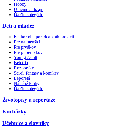
Hobby
Umenie a dizajn
Ďalšie kategórie
Deti a mládež
Knihorad – poradca kníh pre deti
Pre najmenších
Pre prvákov
Pre pubertiakov
Young Adult
Beletria
Rozprávky
Sci-fi, fantasy a komiksy
Leporelá
Náučné knihy
Ďalšie kategórie
Životopisy a reportáže
Kuchárky
Učebnice a slovníky