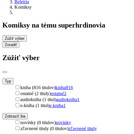
Beletria
Komiksy
Komiksy na tému superhrdinovia
Zúžiť výber
Zoradiť
Zúžiť výber
Typ
kniha (816 titulov)
kniha
816
ostatné (2 tituly)
ostatné
2
audiokniha (1 titul)
audiokniha
1
e-kniha (1 titul)
e-kniha
1
Zobraziť iba
novinky (0 titulov)
novinky
zľavnené tituly (0 titulov)
zľavnené tituly