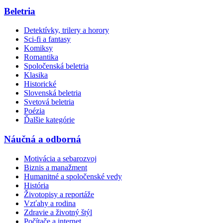
Beletria
Detektívky, trilery a horory
Sci-fi a fantasy
Komiksy
Romantika
Spoločenská beletria
Klasika
Historické
Slovenská beletria
Svetová beletria
Poézia
Ďalšie kategórie
Náučná a odborná
Motivácia a sebarozvoj
Biznis a manažment
Humanitné a spoločenské vedy
História
Životopisy a reportáže
Vzťahy a rodina
Zdravie a životný štýl
Počítače a internet