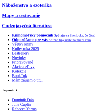
Náboženstvo a ezoterika
Mapy a cestovanie
Cudzojazyčná literatúra
Knihomoľský pomocník
Spýtajte sa Sherlocka, čo čítať
Odporúčame pre vás
Knižné tipy ušité na mieru vám
Všetky knihy
Knihy roka 2025
Bestsellery
Novinky
Pripravované
Akcie a zľavy
Kolekcie
BookTok
Mám záujem o titul
Top autori
Dominik Dán
Julie Caplin
Rebecca Yarros