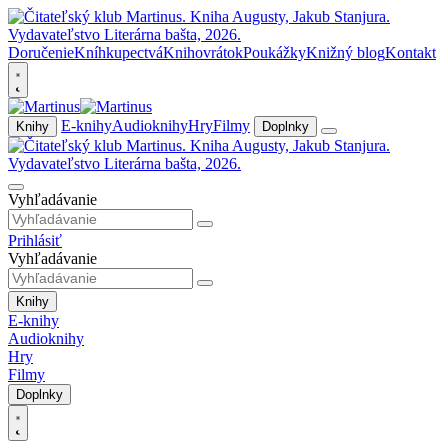
Doručenie
Kníhkupectvá
Knihovrátok
Poukážky
Knižný blog
Kontakt
E-knihy
Audioknihy
Hry
Filmy
Knihy
Doplnky
Vyhľadávanie
Prihlásiť
Vyhľadávanie
Knihy
E-knihy
Audioknihy
Hry
Filmy
Doplnky