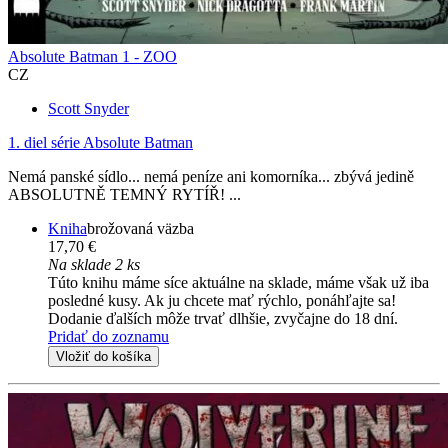
Absolute Batman 1 - ZOO
CZ
Scott Snyder
1. diel série
Absolute Batman
Nemá panské sídlo... nemá peníze ani komorníka... zbývá jedině
ABSOLUTNĚ TEMNÝ RYTÍŘ! ...
Kniha
brožovaná väzba
17,70 €
Na sklade 2 ks
Túto knihu máme síce aktuálne na sklade, máme však už iba
posledné kusy. Ak ju chcete mať rýchlo, ponáhľajte sa!
Dodanie ďalších môže trvať dlhšie, zvyčajne do 18 dní.
Pridať do zoznamu
Vložiť do košíka