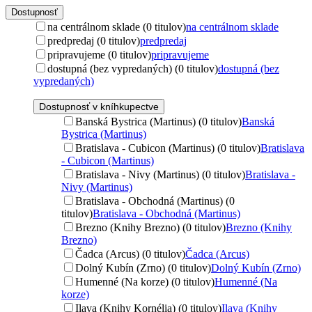
Dostupnosť
na centrálnom sklade (0 titulov)
na centrálnom sklade
predpredaj (0 titulov)
predpredaj
pripravujeme (0 titulov)
pripravujeme
dostupná (bez vypredaných) (0 titulov)
dostupná (bez
vypredaných)
Dostupnosť v kníhkupectve
Banská Bystrica (Martinus) (0 titulov)
Banská
Bystrica (Martinus)
Bratislava - Cubicon (Martinus) (0 titulov)
Bratislava
- Cubicon (Martinus)
Bratislava - Nivy (Martinus) (0 titulov)
Bratislava -
Nivy (Martinus)
Bratislava - Obchodná (Martinus) (0
titulov)
Bratislava - Obchodná (Martinus)
Brezno (Knihy Brezno) (0 titulov)
Brezno (Knihy
Brezno)
Čadca (Arcus) (0 titulov)
Čadca (Arcus)
Dolný Kubín (Zrno) (0 titulov)
Dolný Kubín (Zrno)
Humenné (Na korze) (0 titulov)
Humenné (Na
korze)
Ilava (Knihy Kornélia) (0 titulov)
Ilava (Knihy