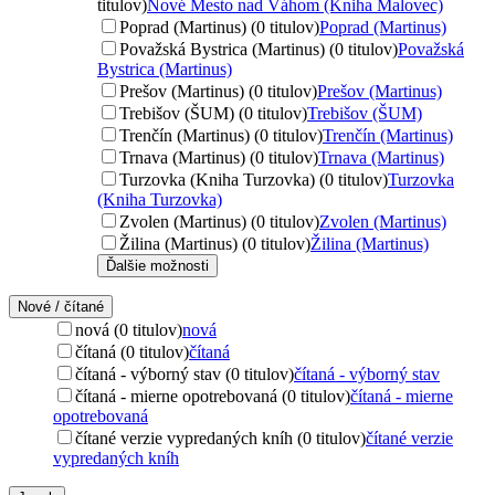
titulov)
Nové Mesto nad Váhom (Kniha Malovec)
Poprad (Martinus) (0 titulov)
Poprad (Martinus)
Považská Bystrica (Martinus) (0 titulov)
Považská
Bystrica (Martinus)
Prešov (Martinus) (0 titulov)
Prešov (Martinus)
Trebišov (ŠUM) (0 titulov)
Trebišov (ŠUM)
Trenčín (Martinus) (0 titulov)
Trenčín (Martinus)
Trnava (Martinus) (0 titulov)
Trnava (Martinus)
Turzovka (Kniha Turzovka) (0 titulov)
Turzovka
(Kniha Turzovka)
Zvolen (Martinus) (0 titulov)
Zvolen (Martinus)
Žilina (Martinus) (0 titulov)
Žilina (Martinus)
Ďalšie možnosti
Nové / čítané
nová (0 titulov)
nová
čítaná (0 titulov)
čítaná
čítaná - výborný stav (0 titulov)
čítaná - výborný stav
čítaná - mierne opotrebovaná (0 titulov)
čítaná - mierne
opotrebovaná
čítané verzie vypredaných kníh (0 titulov)
čítané verzie
vypredaných kníh