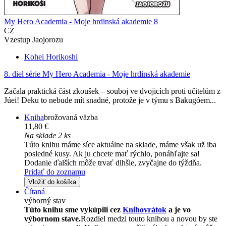
My Hero Academia - Moje hrdinská akademie 8
CZ
Vzestup Jaojorozu
Kohei Horikoshi
8. diel série
My Hero Academia - Moje hrdinská akademie
Začala praktická část zkoušek – souboj ve dvojicích proti učitelům z
Júei! Deku to nebude mít snadné, protože je v týmu s Bakugóem...
Kniha
brožovaná väzba
11,80 €
Na sklade 2 ks
Túto knihu máme síce aktuálne na sklade, máme však už iba
posledné kusy. Ak ju chcete mať rýchlo, ponáhľajte sa!
Dodanie ďalších môže trvať dlhšie, zvyčajne do týždňa.
Pridať do zoznamu
Vložiť do košíka
Čítaná
výborný stav
Túto knihu sme vykúpili cez
Knihovrátok
a je vo
výbornom stave.
Rozdiel medzi touto knihou a novou by ste