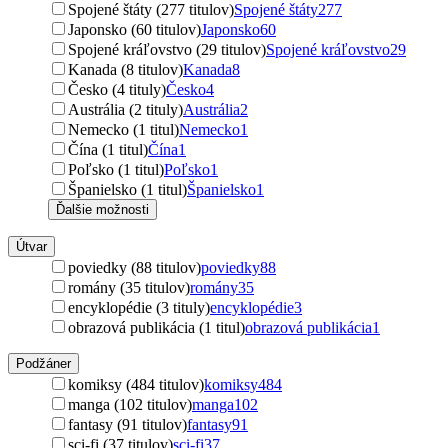
Spojené štáty (277 titulov)
Spojené štáty
277
Japonsko (60 titulov)
Japonsko
60
Spojené kráľovstvo (29 titulov)
Spojené kráľovstvo
29
Kanada (8 titulov)
Kanada
8
Česko (4 tituly)
Česko
4
Austrália (2 tituly)
Austrália
2
Nemecko (1 titul)
Nemecko
1
Čína (1 titul)
Čína
1
Poľsko (1 titul)
Poľsko
1
Španielsko (1 titul)
Španielsko
1
Ďalšie možnosti
Útvar
poviedky (88 titulov)
poviedky
88
romány (35 titulov)
romány
35
encyklopédie (3 tituly)
encyklopédie
3
obrazová publikácia (1 titul)
obrazová publikácia
1
Podžáner
komiksy (484 titulov)
komiksy
484
manga (102 titulov)
manga
102
fantasy (91 titulov)
fantasy
91
sci-fi (37 titulov)
sci-fi
37