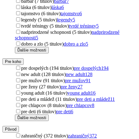
barbar (7 titulov)
barbar
7
láska (6 titulov)
láska
6
tajomstvo (6 titulov)
tajomstvo
6
legendy (5 titulov)
legendy
5
tvrdé tréningy (5 titulov)
tvrdé tréningy
5
nadprirodzené schopnosti (5 titulov)
nadprirodzené
schopnosti
5
dobro a zlo (5 titulov)
dobro a zlo
5
Ďalšie možnosti
Pre koho
pre dospelých (194 titulov)
pre dospelých
194
new adult (128 titulov)
new adult
128
pre mužov (91 titulov)
pre mužov
91
pre ženy (27 titulov)
pre ženy
27
young adult (16 titulov)
young adult
16
pre deti a mládež (11 titulov)
pre deti a mládež
11
pre chlapcov (8 titulov)
pre chlapcov
8
pre deti (6 titulov)
pre deti
6
Ďalšie možnosti
Pôvod
zahraničný (372 titulov)
zahraničný
372