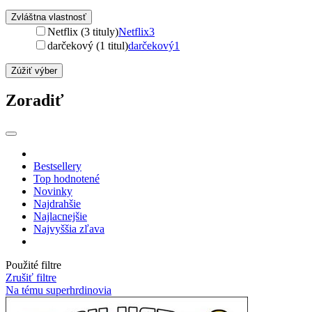
Zvláštna vlastnosť
Netflix (3 tituly)
Netflix
3
darčekový (1 titul)
darčekový
1
Zúžiť výber
Zoradiť
Bestsellery
Top hodnotené
Novinky
Najdrahšie
Najlacnejšie
Najvyššia zľava
Použité filtre
Zrušiť filtre
Na tému superhrdinovia