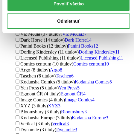
Povoliť všetko
Vydavateľstvo
Marvel (225 titulov)
Marvel
225
Crew (214 titulov)
Crew
214
Odmietnuť
DC Comics (146 titulov)
DC Comics
146
BB/art (39 titulov)
BB/art
39
Viz Media (37 titulov)
Viz Media
37
Dark Horse (14 titulov)
Dark Horse
14
Panini Books (12 titulov)
Panini Books
12
Dorling Kindersley (11 titulov)
Dorling Kindersley
11
Licensed Publishing (11 titulov)
Licensed Publishing
11
Comics centrum (10 titulov)
Comics centrum
10
Argo (8 titulov)
Argo
8
Taschen (6 titulov)
Taschen
6
Kodansha Comics (5 titulov)
Kodansha Comics
5
Yen Press (5 titulov)
Yen Press
5
Egmont ČR (4 tituly)
Egmont ČR
4
Image Comics (4 tituly)
Image Comics
4
XYZ (3 tituly)
XYZ
3
Bloomsbury (3 tituly)
Bloomsbury
3
Kodansha Europe (3 tituly)
Kodansha Europe
3
Vertical (3 tituly)
Vertical
3
Dynamite (3 tituly)
Dynamite
3