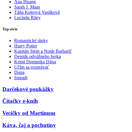
Ana Huang
Sarah J. Maas
Táňa Keleová Vasilková
Lucinda Riley
Top série
Romantické úteky
Harry Potter
Kapitán Stein a Notár Barbarič
Denník odvážneho bojka
Krimi Dominika Dána
Učím sa rozprávať
Duna
Smradi
Darčekové poukážky
Čítačky e-kníh
Vecičky od Martinusu
Káva, čaj a pochutiny