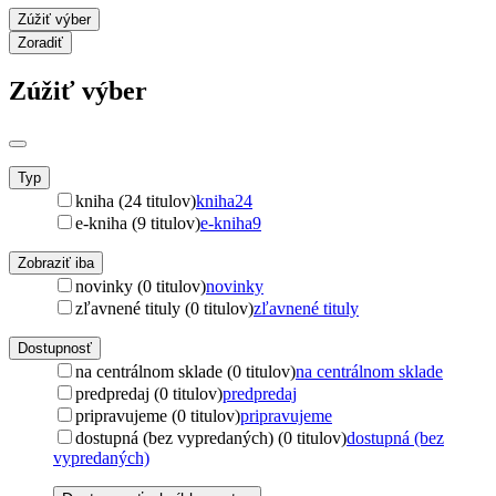
Zúžiť výber
Zoradiť
Zúžiť výber
Typ
kniha (24 titulov)
kniha
24
e-kniha (9 titulov)
e-kniha
9
Zobraziť iba
novinky (0 titulov)
novinky
zľavnené tituly (0 titulov)
zľavnené tituly
Dostupnosť
na centrálnom sklade (0 titulov)
na centrálnom sklade
predpredaj (0 titulov)
predpredaj
pripravujeme (0 titulov)
pripravujeme
dostupná (bez vypredaných) (0 titulov)
dostupná (bez
vypredaných)