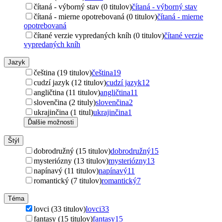
čítaná - výborný stav (0 titulov)
čítaná - výborný stav
čítaná - mierne opotrebovaná (0 titulov)
čítaná - mierne
opotrebovaná
čítané verzie vypredaných kníh (0 titulov)
čítané verzie
vypredaných kníh
Jazyk
čeština (19 titulov)
čeština
19
cudzí jazyk (12 titulov)
cudzí jazyk
12
angličtina (11 titulov)
angličtina
11
slovenčina (2 tituly)
slovenčina
2
ukrajinčina (1 titul)
ukrajinčina
1
Ďalšie možnosti
Štýl
dobrodružný (15 titulov)
dobrodružný
15
mysteriózny (13 titulov)
mysteriózny
13
napínavý (11 titulov)
napínavý
11
romantický (7 titulov)
romantický
7
Téma
lovci (33 titulov)
lovci
33
fantasy (15 titulov)
fantasy
15