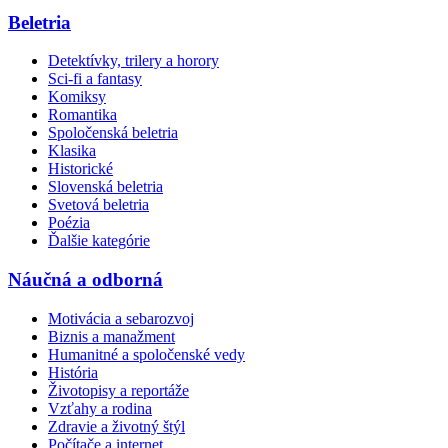
Beletria
Detektívky, trilery a horory
Sci-fi a fantasy
Komiksy
Romantika
Spoločenská beletria
Klasika
Historické
Slovenská beletria
Svetová beletria
Poézia
Ďalšie kategórie
Náučná a odborná
Motivácia a sebarozvoj
Biznis a manažment
Humanitné a spoločenské vedy
História
Životopisy a reportáže
Vzťahy a rodina
Zdravie a životný štýl
Počítače a internet