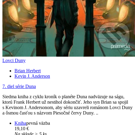
Lovci Duny
Brian Herbert
Kevin J. Anderson
7. diel série
Duna
Siedma kniha z cyklu kroník o planéte Duna nadväzuje na ságu,
ktorú Frank Herbert už nestihol dokončiť. Jeho syn Brian sa spojil
s Kevinom J. Andersonom, aby sériu uzavreli románom Lovci Duny
a ôsmou časťou s názvom Piesočné červy Duny. ..
Kniha
pevná väzba
19,10 €
Na sklade > 5 ks