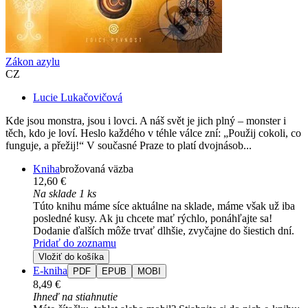
Zákon azylu
CZ
Lucie Lukačovičová
Kde jsou monstra, jsou i lovci. A náš svět je jich plný – monster i
těch, kdo je loví. Heslo každého v téhle válce zní: „Použij cokoli, co
funguje, a přežij!“ V současné Praze to platí dvojnásob...
Kniha
brožovaná väzba
12,60 €
Na sklade 1 ks
Túto knihu máme síce aktuálne na sklade, máme však už iba
posledné kusy. Ak ju chcete mať rýchlo, ponáhľajte sa!
Dodanie ďalších môže trvať dlhšie, zvyčajne do šiestich dní.
Pridať do zoznamu
Vložiť do košíka
E-kniha
PDF
EPUB
MOBI
8,49 €
Ihneď na stiahnutie