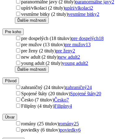
paranormálne javy (2 tituly)
paranormálne javy
2
upíri/vlkolaci (2 tituly)
upíri/vlkolaci
2
vesmírne bitky (2 tituly)
vesmírne bitky
2
Ďalšie možnosti
Pre koho
pre dospelých (18 titulov)
pre dospelých
18
pre mužov (13 titulov)
pre mužov
13
pre ženy (2 tituly)
pre ženy
2
new adult (2 tituly)
new adult
2
young adult (2 tituly)
young adult
2
Ďalšie možnosti
Pôvod
zahraničný (24 titulov)
zahraničný
24
Spojené štáty (20 titulov)
Spojené štáty
20
Česko (7 titulov)
Česko
7
Filipíny (4 tituly)
Filipíny
4
Útvar
romány (25 titulov)
romány
25
poviedky (6 titulov)
poviedky
6