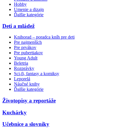
Hobby
Umenie a dizajn
Ďalšie kategórie
Deti a mládež
Knihorad – poradca kníh pre deti
Pre najmenších
Pre prvákov
Pre pubertiakov
Young Adult
Beletria
Rozprávky
Sci-fi, fantasy a komiksy
Leporelá
Náučné knihy
Ďalšie kategórie
Životopisy a reportáže
Kuchárky
Učebnice a slovníky