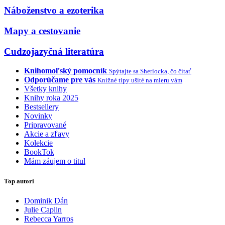
Náboženstvo a ezoterika
Mapy a cestovanie
Cudzojazyčná literatúra
Knihomoľský pomocník
Spýtajte sa Sherlocka, čo čítať
Odporúčame pre vás
Knižné tipy ušité na mieru vám
Všetky knihy
Knihy roka 2025
Bestsellery
Novinky
Pripravované
Akcie a zľavy
Kolekcie
BookTok
Mám záujem o titul
Top autori
Dominik Dán
Julie Caplin
Rebecca Yarros