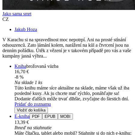
Jako sama smrt
CZ
Jakub Hoza
V Karachu si na spravedlnost moc nepotrpí. Ani na prosté stínání
odsouzenců. Zato lámání kolem, narážení na kůl a čtvrcení jsou na
denním pořádku. Útěk z vězení je v takovém případě pro vás a vaše
kumpány jasná výhra...
Kniha
brožovaná väzba
16,70 €
-8 %
Na sklade 1 ks
Túto knihu máme síce aktuálne na sklade, máme však už iba
posledné kusy. Ak ju chcete mať rýchlo, ponáhľajte sa!
Dodanie ďalších môže trvať dlhšie, zvyčajne do šiestich dní.
Pridať do zoznamu
Vložiť do košíka
E-kniha
PDF
EPUB
MOBI
13,39 €
Ihneď na stiahnutie
Máte čítačku, tablet alebo mobil? Stiahnite si do nich e-knihu: