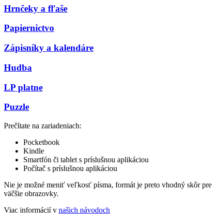
Hrnčeky a fľaše
Papiernictvo
Zápisníky a kalendáre
Hudba
LP platne
Puzzle
Prečítate na zariadeniach:
Pocketbook
Kindle
Smartfón či tablet s príslušnou aplikáciou
Počítač s príslušnou aplikáciou
Nie je možné meniť veľkosť písma, formát je preto vhodný skôr pre
väčšie obrazovky.
Viac informácií v
našich návodoch