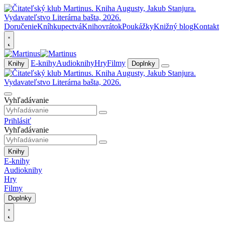
Doručenie
Kníhkupectvá
Knihovrátok
Poukážky
Knižný blog
Kontakt
E-knihy
Audioknihy
Hry
Filmy
Knihy
Doplnky
Vyhľadávanie
Prihlásiť
Vyhľadávanie
Knihy
E-knihy
Audioknihy
Hry
Filmy
Doplnky