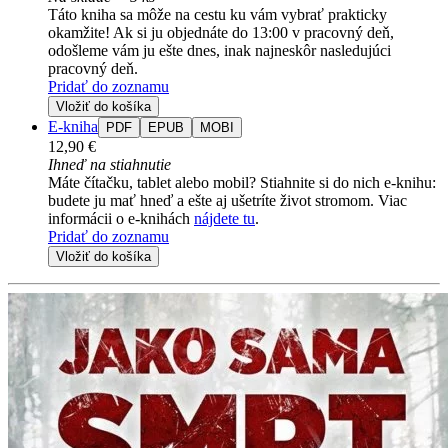
Táto kniha sa môže na cestu ku vám vybrať prakticky
okamžite! Ak si ju objednáte do 13:00 v pracovný deň,
odošleme vám ju ešte dnes, inak najneskôr nasledujúci
pracovný deň.
Pridať do zoznamu
Vložiť do košíka
E-kniha
PDF
EPUB
MOBI
12,90 €
Ihneď na stiahnutie
Máte čítačku, tablet alebo mobil? Stiahnite si do nich e-knihu:
budete ju mať hneď a ešte aj ušetríte život stromom. Viac
informácii o e-knihách
nájdete tu
.
Pridať do zoznamu
Vložiť do košíka