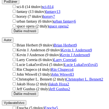
Podžáner
sci-fi (14 titulov)
sci-fi
14
fantasy (13 titulov)
fantasy
13
horory (7 titulov)
horory
7
urban fantasy (6 titulov)
urban fantasy
6
space opera (2 tituly)
space opera
2
Ďalšie možnosti
Autor
Brian Herbert (9 titulov)
Brian Herbert
9
Kevin J. Anderson (9 titulov)
Kevin J. Anderson
9
Kevin J Anderson (9 titulov)
Kevin J Anderson
9
Larry Correia (6 titulov)
Larry Correia
6
Lucie Lukačovičová (5 titulov)
Lucie Lukačovičová
5
Rin Chupeco (4 tituly)
Rin Chupeco
4
John Wiswell (3 tituly)
John Wiswell
3
Christopher L. Bennett (2 tituly)
Christopher L. Bennett
2
Jakub Hoza (2 tituly)
Jakub Hoza
2
Jeff Gunhus (2 tituly)
Jeff Gunhus
2
Ďalšie možnosti
Vydavateľstvo
Epocha (5 titulov)
Epocha
5