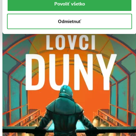
Povoliť všetko
Odmietnuť