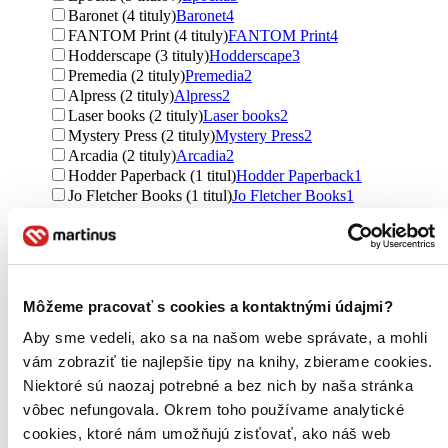
Baronet (4 tituly)
Baronet
4
FANTOM Print (4 tituly)
FANTOM Print
4
Hodderscape (3 tituly)
Hodderscape
3
Premedia (2 tituly)
Premedia
2
Alpress (2 tituly)
Alpress
2
Laser books (2 tituly)
Laser books
2
Mystery Press (2 tituly)
Mystery Press
2
Arcadia (2 tituly)
Arcadia
2
Hodder Paperback (1 titul)
Hodder Paperback
1
Jo Fletcher Books (1 titul)
Jo Fletcher Books
1
Tor Books (1 titul)
Tor Books
1
KSD (1 titul)
KSD
1
S&S/Saga Press (1 titul)
S&S/Saga Press
1
Ďalšie možnosti
Môžeme pracovať s cookies a kontaktnými údajmi?
Väzba
brožovaná väzba (15 titulov)
brožovaná väzba
15
Aby sme vedeli, ako sa na našom webe správate, a mohli
pevná väzba (6 titulov)
pevná väzba
6
vám zobraziť tie najlepšie tipy na knihy, zbierame cookies.
pevná väzba s prebalom (2 tituly)
pevná väzba s prebalom
2
Niektoré sú naozaj potrebné a bez nich by naša stránka
šitá väzba (1 titul)
šitá väzba
1
vôbec nefungovala. Okrem toho používame analytické
Formát
cookies, ktoré nám umožňujú zisťovať, ako náš web