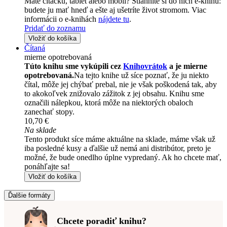
Máte čítačku, tablet alebo mobil? Stiahnite si do nich e-knihu:
budete ju mať hneď a ešte aj ušetríte život stromom. Viac
informácii o e-knihách
nájdete tu
.
Pridať do zoznamu
Vložiť do košíka
Čítaná
mierne opotrebovaná
Túto knihu sme vykúpili cez
Knihovrátok
a je mierne
opotrebovaná.
Na tejto knihe už síce poznať, že ju niekto
čítal, môže jej chýbať prebal, nie je však poškodená tak, aby
to akokoľvek znižovalo zážitok z jej obsahu. Knihu sme
označili nálepkou, ktorá môže na niektorých obaloch
zanechať stopy.
10,70 €
Na sklade
Tento produkt síce máme aktuálne na sklade, máme však už
iba posledné kusy a ďalšie už nemá ani distribútor, preto je
možné, že bude onedlho úplne vypredaný. Ak ho chcete mať,
ponáhľajte sa!
Vložiť do košíka
Ďalšie formáty
Chcete poradiť knihu?