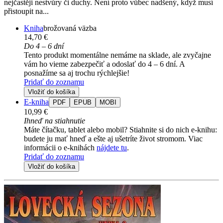
nejčastěji nestvůry či duchy. Není proto vůbec nadšený, když musí
přistoupit na...
Kniha
brožovaná väzba
14,70 €
Do 4 – 6 dní
Tento produkt momentálne nemáme na sklade, ale zvyčajne
vám ho vieme zabezpečiť a odoslať do 4 – 6 dní. A
posnažíme sa aj trochu rýchlejšie!
Pridať do zoznamu
Vložiť do košíka
E-kniha
PDF
EPUB
MOBI
10,99 €
Ihneď na stiahnutie
Máte čítačku, tablet alebo mobil? Stiahnite si do nich e-knihu:
budete ju mať hneď a ešte aj ušetríte život stromom. Viac
informácii o e-knihách
nájdete tu
.
Pridať do zoznamu
Vložiť do košíka