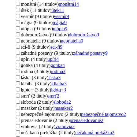
monštrá (14 titulov)
monštrá
14
útek (11 titulov)
útek
11
vesmír (9 titulov)
vesmír
9
mágia (9 titulov)
mágia
9
utópia (9 titulov)
utópia
9
dobrodružstvo (9 titulov)
dobrodružstvo
9
nepriatelia (9 titulov)
nepriatelia
9
sci-fi (9 titulov)
sci-fi
9
záhadné postavy (9 titulov)
záhadné postavy
9
upíri (4 tituly)
upíri
4
gotika (4 tituly)
gotika
4
rodina (3 tituly)
rodina
3
láska (3 tituly)
láska
3
kliatba (3 tituly)
kliatba
3
lgbtq+ (3 tituly)
lgbtq+
3
smrť (2 tituly)
smrť
2
sloboda (2 tituly)
sloboda
2
masaker (2 tituly)
masaker
2
nebezpečné tajomstvo (2 tituly)
nebezpečné tajomstvo
2
prenasledovanie (2 tituly)
prenasledovanie
2
vrahovia (2 tituly)
vrahovia
2
nečakaná prekážka (2 tituly)
nečakaná prekážka
2