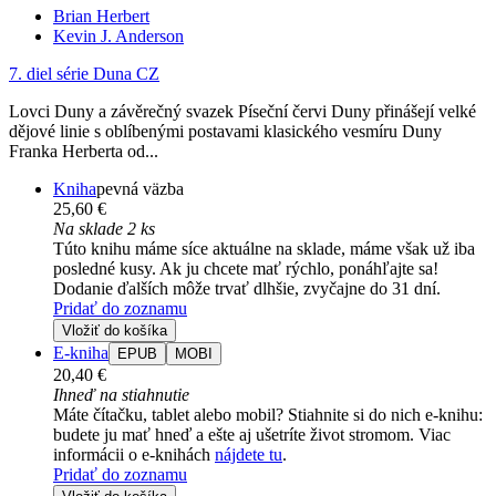
Brian Herbert
Kevin J. Anderson
7. diel série
Duna CZ
Lovci Duny a závěrečný svazek Píseční červi Duny přinášejí velké
dějové linie s oblíbenými postavami klasického vesmíru Duny
Franka Herberta od...
Kniha
pevná väzba
25,60 €
Na sklade 2 ks
Túto knihu máme síce aktuálne na sklade, máme však už iba
posledné kusy. Ak ju chcete mať rýchlo, ponáhľajte sa!
Dodanie ďalších môže trvať dlhšie, zvyčajne do 31 dní.
Pridať do zoznamu
Vložiť do košíka
E-kniha
EPUB
MOBI
20,40 €
Ihneď na stiahnutie
Máte čítačku, tablet alebo mobil? Stiahnite si do nich e-knihu:
budete ju mať hneď a ešte aj ušetríte život stromom. Viac
informácii o e-knihách
nájdete tu
.
Pridať do zoznamu