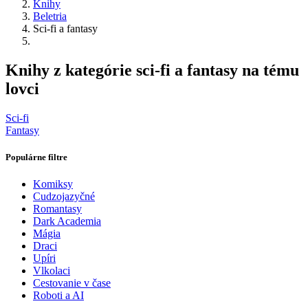
Knihy
Beletria
Sci-fi a fantasy
Knihy z kategórie sci-fi a fantasy na tému
lovci
Sci-fi
Fantasy
Populárne filtre
Komiksy
Cudzojazyčné
Romantasy
Dark Academia
Mágia
Draci
Upíri
Vlkolaci
Cestovanie v čase
Roboti a AI