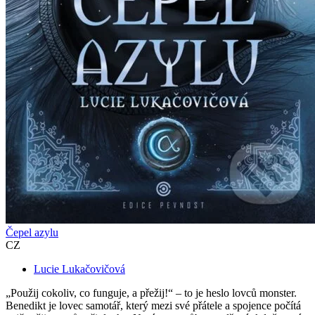
Čepel azylu
CZ
Lucie Lukačovičová
„Použij cokoliv, co funguje, a přežij!“ – to je heslo lovců monster.
Benedikt je lovec samotář, který mezi své přátele a spojence počítá