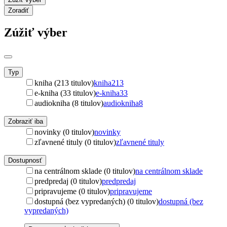
Zoradiť
Zúžiť výber
Typ
kniha (213 titulov)
kniha
213
e-kniha (33 titulov)
e-kniha
33
audiokniha (8 titulov)
audiokniha
8
Zobraziť iba
novinky (0 titulov)
novinky
zľavnené tituly (0 titulov)
zľavnené tituly
Dostupnosť
na centrálnom sklade (0 titulov)
na centrálnom sklade
predpredaj (0 titulov)
predpredaj
pripravujeme (0 titulov)
pripravujeme
dostupná (bez vypredaných) (0 titulov)
dostupná (bez
vypredaných)