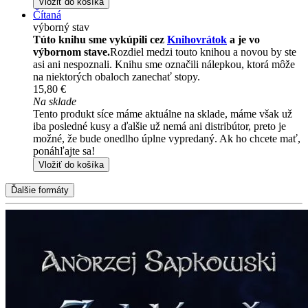
Vložiť do košíka
Čítaná
výborný stav
Túto knihu sme vykúpili cez
Knihovrátok
a je vo
výbornom stave.
Rozdiel medzi touto knihou a novou by ste
asi ani nespoznali. Knihu sme označili nálepkou, ktorá môže
na niektorých obaloch zanechať stopy.
15,80 €
Na sklade
Tento produkt síce máme aktuálne na sklade, máme však už
iba posledné kusy a ďalšie už nemá ani distribútor, preto je
možné, že bude onedlho úplne vypredaný. Ak ho chcete mať,
ponáhľajte sa!
Vložiť do košíka
Ďalšie formáty