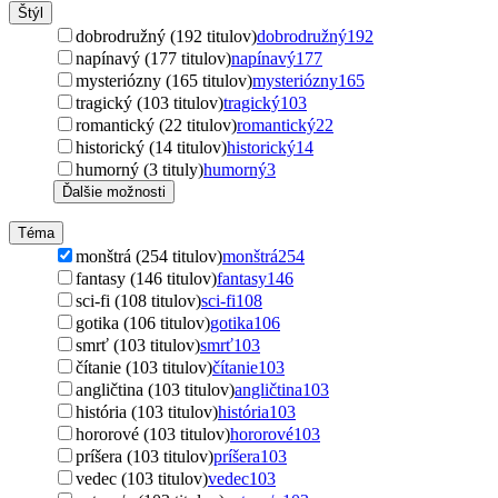
Štýl
dobrodružný (192 titulov)
dobrodružný
192
napínavý (177 titulov)
napínavý
177
mysteriózny (165 titulov)
mysteriózny
165
tragický (103 titulov)
tragický
103
romantický (22 titulov)
romantický
22
historický (14 titulov)
historický
14
humorný (3 tituly)
humorný
3
Ďalšie možnosti
Téma
monštrá (254 titulov)
monštrá
254
fantasy (146 titulov)
fantasy
146
sci-fi (108 titulov)
sci-fi
108
gotika (106 titulov)
gotika
106
smrť (103 titulov)
smrť
103
čítanie (103 titulov)
čítanie
103
angličtina (103 titulov)
angličtina
103
história (103 titulov)
história
103
hororové (103 titulov)
hororové
103
príšera (103 titulov)
príšera
103
vedec (103 titulov)
vedec
103