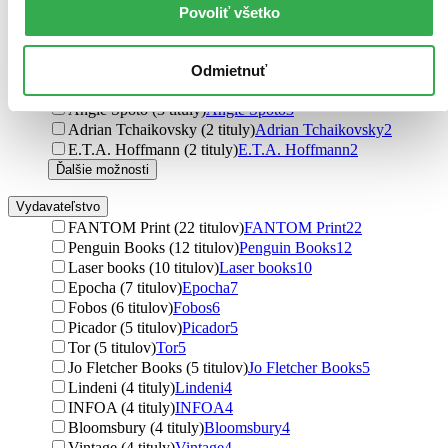
& Dark House
3
Povoliť všetko
Matt Dinniman (3 tituly)
Matt Dinniman
3
Alexander Gordon Smith (3 tituly)
Alexander Gordon
Smith
3
Odmietnuť
John Wiswell (3 tituly)
John Wiswell
3
Angie Spoto (3 tituly)
Angie Spoto
3
Adrian Tchaikovsky (2 tituly)
Adrian Tchaikovsky
2
E.T.A. Hoffmann (2 tituly)
E.T.A. Hoffmann
2
Ďalšie možnosti
Vydavateľstvo
FANTOM Print (22 titulov)
FANTOM Print
22
Penguin Books (12 titulov)
Penguin Books
12
Laser books (10 titulov)
Laser books
10
Epocha (7 titulov)
Epocha
7
Fobos (6 titulov)
Fobos
6
Picador (5 titulov)
Picador
5
Tor (5 titulov)
Tor
5
Jo Fletcher Books (5 titulov)
Jo Fletcher Books
5
Lindeni (4 tituly)
Lindeni
4
INFOA (4 tituly)
INFOA
4
Bloomsbury (4 tituly)
Bloomsbury
4
Vintage (4 tituly)
Vintage
4