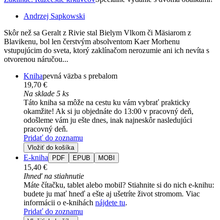
Andrzej Sapkowski
Skôr než sa Geralt z Rivie stal Bielym Vlkom či Mäsiarom z
Blavikenu, bol len čerstvým absolventom Kaer Morhenu
vstupujúcim do sveta, ktorý zaklínačom nerozumie ani ich nevíta s
otvorenou náručou...
Kniha
pevná väzba s prebalom
19,70 €
Na sklade 5 ks
Táto kniha sa môže na cestu ku vám vybrať prakticky
okamžite! Ak si ju objednáte do 13:00 v pracovný deň,
odošleme vám ju ešte dnes, inak najneskôr nasledujúci
pracovný deň.
Pridať do zoznamu
Vložiť do košíka
E-kniha
PDF
EPUB
MOBI
15,40 €
Ihneď na stiahnutie
Máte čítačku, tablet alebo mobil? Stiahnite si do nich e-knihu:
budete ju mať hneď a ešte aj ušetríte život stromom. Viac
informácii o e-knihách
nájdete tu
.
Pridať do zoznamu