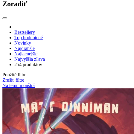
Zoradiť
Bestsellery
Top hodnotené
Novinky
Najdrahšie
Najlacnejšie
Najvyššia zľava
254 produktov
Použité filtre
Zrušiť filtre
Na tému monštrá