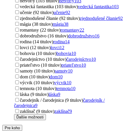
netvor/y (103 titulov)
netvor/y
103
vedecká fantastika (103 titulov)
vedecká fantastika
103
učenie (92 titulov)
učenie
92
zjednodušené čítanie (92 titulov)
zjednodušené čítanie
92
mágia (38 titulov)
mágia
38
romantasy (22 titulov)
romantasy
22
dobrodružstvo (16 titulov)
dobrodružstvo
16
rodina (14 titulov)
rodina
14
lovci (12 titulov)
lovci
12
bohovia (10 titulov)
bohovia
10
čarodejníctvo (10 titulov)
čarodejníctvo
10
priateľstvo (10 titulov)
priateľstvo
10
samoty (10 titulov)
samoty
10
dom (10 titulov)
dom
10
výcvik (10 titulov)
výcvik
10
temnota (10 titulov)
temnota
10
láska (9 titulov)
láska
9
čarodejník / čarodejnica (9 titulov)
čarodejník /
čarodejnica
9
zaklínač (9 titulov)
zaklínač
9
Ďalšie možnosti
Pre koho