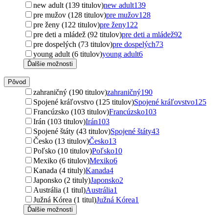
new adult (139 titulov)
new adult
139
pre mužov (128 titulov)
pre mužov
128
pre ženy (122 titulov)
pre ženy
122
pre deti a mládež (92 titulov)
pre deti a mládež
92
pre dospelých (73 titulov)
pre dospelých
73
young adult (6 titulov)
young adult
6
Ďalšie možnosti
Pôvod
zahraničný (190 titulov)
zahraničný
190
Spojené kráľovstvo (125 titulov)
Spojené kráľovstvo
125
Francúzsko (103 titulov)
Francúzsko
103
Irán (103 titulov)
Irán
103
Spojené štáty (43 titulov)
Spojené štáty
43
Česko (13 titulov)
Česko
13
Poľsko (10 titulov)
Poľsko
10
Mexiko (6 titulov)
Mexiko
6
Kanada (4 tituly)
Kanada
4
Japonsko (2 tituly)
Japonsko
2
Austrália (1 titul)
Austrália
1
Južná Kórea (1 titul)
Južná Kórea
1
Ďalšie možnosti