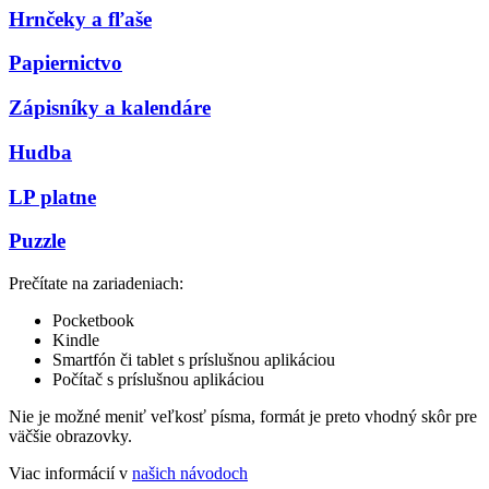
Hrnčeky a fľaše
Papiernictvo
Zápisníky a kalendáre
Hudba
LP platne
Puzzle
Prečítate na zariadeniach:
Pocketbook
Kindle
Smartfón či tablet s príslušnou aplikáciou
Počítač s príslušnou aplikáciou
Nie je možné meniť veľkosť písma, formát je preto vhodný skôr pre
väčšie obrazovky.
Viac informácií v
našich návodoch