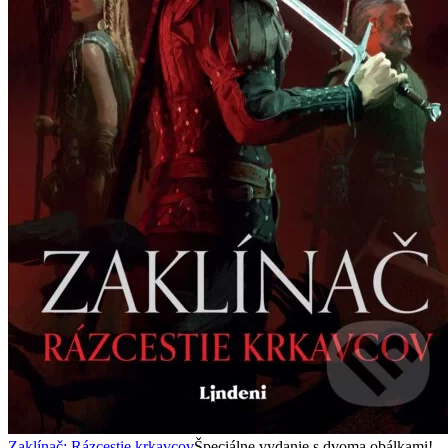
Zaklínač: Rázcestie krkavcov
Špeciálne vydanie s dvoma obálkami!