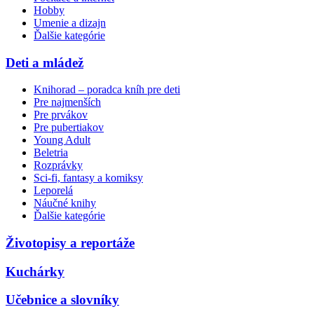
Hobby
Umenie a dizajn
Ďalšie kategórie
Deti a mládež
Knihorad – poradca kníh pre deti
Pre najmenších
Pre prvákov
Pre pubertiakov
Young Adult
Beletria
Rozprávky
Sci-fi, fantasy a komiksy
Leporelá
Náučné knihy
Ďalšie kategórie
Životopisy a reportáže
Kuchárky
Učebnice a slovníky