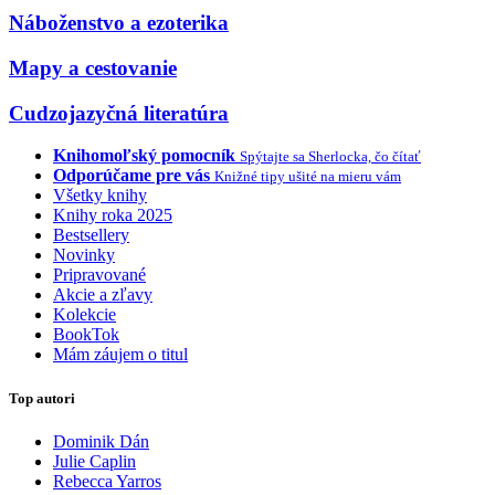
Náboženstvo a ezoterika
Mapy a cestovanie
Cudzojazyčná literatúra
Knihomoľský pomocník
Spýtajte sa Sherlocka, čo čítať
Odporúčame pre vás
Knižné tipy ušité na mieru vám
Všetky knihy
Knihy roka 2025
Bestsellery
Novinky
Pripravované
Akcie a zľavy
Kolekcie
BookTok
Mám záujem o titul
Top autori
Dominik Dán
Julie Caplin
Rebecca Yarros