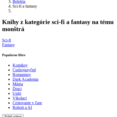
Beletria
Sci-fi a fantasy
Knihy z kategórie sci-fi a fantasy na tému
monštrá
Sci-fi
Fantasy
Populárne filtre
Komiksy
Cudzojazyčné
Romantasy
Dark Academia
Mágia
Draci
Upíri
Vlkolaci
Cestovanie v čase
Roboti a AI
Zúžiť výber