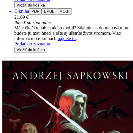
Vložiť do košíka
E-kniha
PDF
EPUB
MOBI
21,69 €
Ihneď na stiahnutie
Máte čítačku, tablet alebo mobil? Stiahnite si do nich e-knihu:
budete ju mať hneď a ešte aj ušetríte život stromom. Viac
informácii o e-knihách
nájdete tu
.
Pridať do zoznamu
Vložiť do košíka