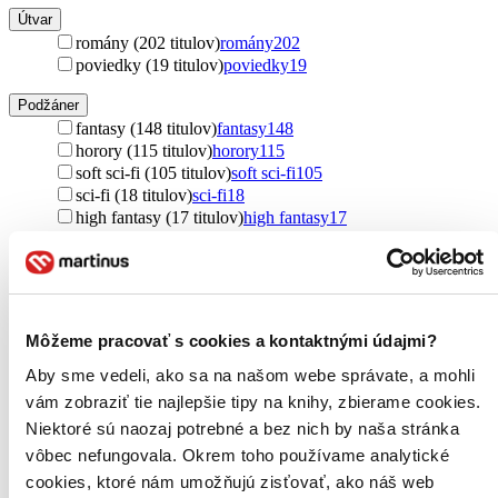
Útvar
romány (202 titulov)
romány
202
poviedky (19 titulov)
poviedky
19
Podžáner
fantasy (148 titulov)
fantasy
148
horory (115 titulov)
horory
115
soft sci-fi (105 titulov)
soft sci-fi
105
sci-fi (18 titulov)
sci-fi
18
high fantasy (17 titulov)
high fantasy
17
urban fantasy (17 titulov)
urban fantasy
17
dark fantasy (12 titulov)
dark fantasy
12
dystopický (8 titulov)
dystopický
8
science fantasy (6 titulov)
science fantasy
6
space opera (4 tituly)
space opera
4
Môžeme pracovať s cookies a kontaktnými údajmi?
magický realizmus (1 titul)
magický realizmus
1
Ďalšie možnosti
Aby sme vedeli, ako sa na našom webe správate, a mohli
vám zobraziť tie najlepšie tipy na knihy, zbierame cookies.
Autor
Niektoré sú naozaj potrebné a bez nich by naša stránka
Mary Shelley (101 titulov)
Mary Shelley
101
vôbec nefungovala. Okrem toho používame analytické
Mary Shelleyová (90 titulov)
Mary Shelleyová
90
Larry Correia (16 titulov)
Larry Correia
16
cookies, ktoré nám umožňujú zisťovať, ako náš web