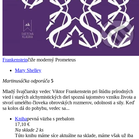
Frankenstein
čiže moderný Prometeus
Mary Shelley
Martinusáčka odporúča
5
Mladý švajčiarsky vedec Viktor Frankenstein pri štúdiu prírodných
vied i starých alchymistických diel spozná tajomstvo vzniku života a
stvorí umelého človeka obrovských rozmerov, odolnosti a sily. Keď
sa kolos dá do pohybu, vedec sa...
Kniha
pevná väzba s prebalom
17,10 €
Na sklade 2 ks
Túto knihu máme síce aktuálne na sklade, máme však už iba