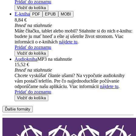
Pridať do zoznamu
Vložiť do košíka
E-kniha
PDF
EPUB
MOBI
8,84 €
Ihneď na stiahnutie
Máte čítačku, tablet alebo mobil? Stiahnite si do nich e-knihu:
budete ju mať hneď a ešte aj ušetríte život stromom. Viac
informácii o e-knihách
nájdete tu
.
Pridať do zoznamu
Vložiť do košíka
Audiokniha
MP3 na stiahnutie
15,52 €
Ihneď na stiahnutie
Chcete vyskúšať čítanie ušami? Na vypočutie audioknihy
vám postačí telefón. Pre čo najjednoduchšie počúvanie
odporúčame našu aplikáciu. Viac informácii
nájdete tu
.
Pridať do zoznamu
Vložiť do košíka
Ďalšie formáty