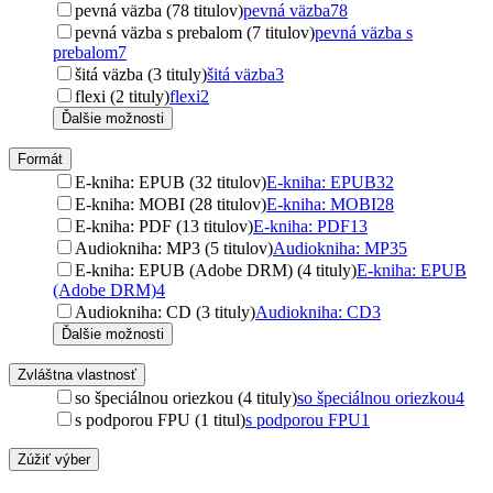
pevná väzba (78 titulov)
pevná väzba
78
pevná väzba s prebalom (7 titulov)
pevná väzba s
prebalom
7
šitá väzba (3 tituly)
šitá väzba
3
flexi (2 tituly)
flexi
2
Ďalšie možnosti
Formát
E-kniha: EPUB (32 titulov)
E-kniha: EPUB
32
E-kniha: MOBI (28 titulov)
E-kniha: MOBI
28
E-kniha: PDF (13 titulov)
E-kniha: PDF
13
Audiokniha: MP3 (5 titulov)
Audiokniha: MP3
5
E-kniha: EPUB (Adobe DRM) (4 tituly)
E-kniha: EPUB
(Adobe DRM)
4
Audiokniha: CD (3 tituly)
Audiokniha: CD
3
Ďalšie možnosti
Zvláštna vlastnosť
so špeciálnou oriezkou (4 tituly)
so špeciálnou oriezkou
4
s podporou FPU (1 titul)
s podporou FPU
1
Zúžiť výber