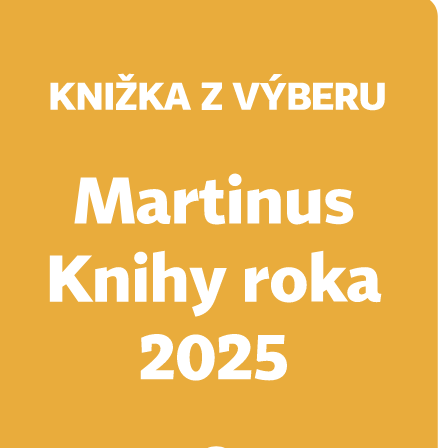
Doručenie
Kníhkupectvá
Knihovrátok
Poukážky
Knižný blog
Kontakt
E-knihy
Audioknihy
Hry
Filmy
Knihy
Doplnky
Vyhľadávanie
Prihlásiť
Vyhľadávanie
Knihy
E-knihy
Audioknihy
Hry
Filmy
Doplnky