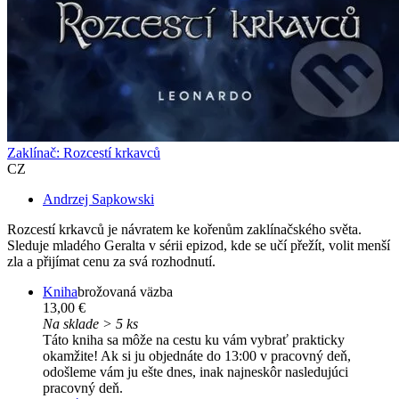
Zaklínač: Rozcestí krkavců
CZ
Andrzej Sapkowski
Rozcestí krkavců je návratem ke kořenům zaklínačského světa.
Sleduje mladého Geralta v sérii epizod, kde se učí přežít, volit menší
zla a přijímat cenu za svá rozhodnutí.
Kniha
brožovaná väzba
13,00 €
Na sklade > 5 ks
Táto kniha sa môže na cestu ku vám vybrať prakticky
okamžite! Ak si ju objednáte do 13:00 v pracovný deň,
odošleme vám ju ešte dnes, inak najneskôr nasledujúci
pracovný deň.