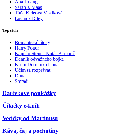
Ana Huang
Sarah J. Maas
Táňa Keleová Vasilková
Lucinda Riley
Top série
Romantické úteky
Harry Potter
Kapitán Stein a Notár Barbarič
Denník odvážneho bojka
Krimi Dominika Dána
Učím sa rozprávať
Duna
Smradi
Darčekové poukážky
Čítačky e-kníh
Vecičky od Martinusu
Káva, čaj a pochutiny