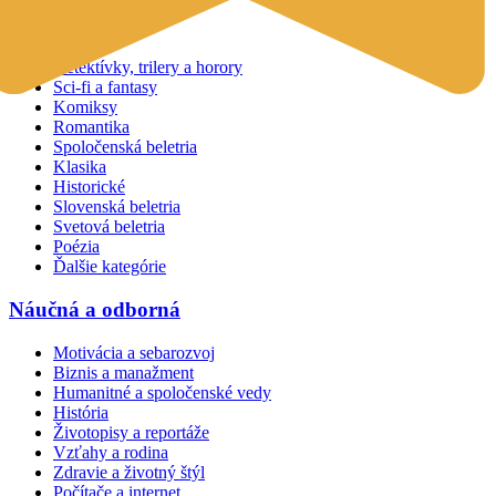
Beletria
Detektívky, trilery a horory
Sci-fi a fantasy
Komiksy
Romantika
Spoločenská beletria
Klasika
Historické
Slovenská beletria
Svetová beletria
Poézia
Ďalšie kategórie
Náučná a odborná
Motivácia a sebarozvoj
Biznis a manažment
Humanitné a spoločenské vedy
História
Životopisy a reportáže
Vzťahy a rodina
Zdravie a životný štýl
Počítače a internet