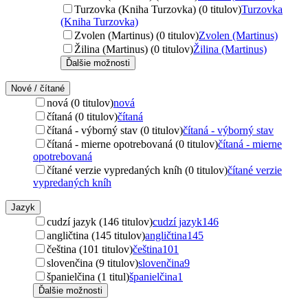
Turzovka (Kniha Turzovka) (0 titulov)
Turzovka
(Kniha Turzovka)
Zvolen (Martinus) (0 titulov)
Zvolen (Martinus)
Žilina (Martinus) (0 titulov)
Žilina (Martinus)
Ďalšie možnosti
Nové / čítané
nová (0 titulov)
nová
čítaná (0 titulov)
čítaná
čítaná - výborný stav (0 titulov)
čítaná - výborný stav
čítaná - mierne opotrebovaná (0 titulov)
čítaná - mierne
opotrebovaná
čítané verzie vypredaných kníh (0 titulov)
čítané verzie
vypredaných kníh
Jazyk
cudzí jazyk (146 titulov)
cudzí jazyk
146
angličtina (145 titulov)
angličtina
145
čeština (101 titulov)
čeština
101
slovenčina (9 titulov)
slovenčina
9
španielčina (1 titul)
španielčina
1
Ďalšie možnosti