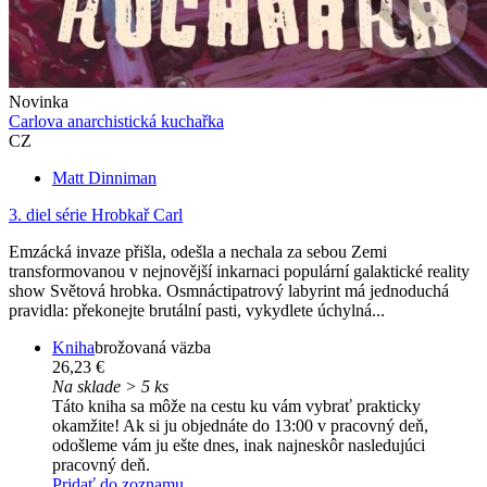
Novinka
Carlova anarchistická kuchařka
CZ
Matt Dinniman
3. diel série
Hrobkař Carl
Emzácká invaze přišla, odešla a nechala za sebou Zemi
transformovanou v nejnovější inkarnaci populární galaktické reality
show Světová hrobka. Osmnáctipatrový labyrint má jednoduchá
pravidla: překonejte brutální pasti, vykydlete úchylná...
Kniha
brožovaná väzba
26,23 €
Na sklade > 5 ks
Táto kniha sa môže na cestu ku vám vybrať prakticky
okamžite! Ak si ju objednáte do 13:00 v pracovný deň,
odošleme vám ju ešte dnes, inak najneskôr nasledujúci
pracovný deň.
Pridať do zoznamu