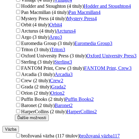
Hodder and Stoughton (4 tituly)
Hodder and Stoughton
4
Pan Macmillan (4 tituly)
Pan Macmillan
4
Mystery Press (4 tituly)
Mystery Press
4
Orbit (4 tituly)
Orbit
4
Arcturus (4 tituly)
Arcturus
4
Argo (3 tituly)
Argo
3
Euromedia Group (3 tituly)
Euromedia Group
3
Triton (3 tituly)
Triton
3
Oxford University Press (3 tituly)
Oxford University Press
3
Sterling (3 tituly)
Sterling
3
FANTOM Print, Crew (3 tituly)
FANTOM Print, Crew
3
Arcadia (3 tituly)
Arcadia
3
Crew (2 tituly)
Crew
2
Grada (2 tituly)
Grada
2
Orion (2 tituly)
Orion
2
Puffin Books (2 tituly)
Puffin Books
2
Baronet (2 tituly)
Baronet
2
HarperCollins (2 tituly)
HarperCollins
2
Ďalšie možnosti
Väzba
brožovaná väzba (117 titulov)
brožovaná väzba
117