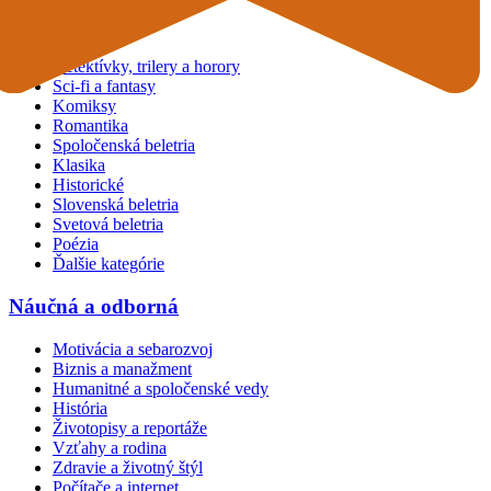
Beletria
Detektívky, trilery a horory
Sci-fi a fantasy
Komiksy
Romantika
Spoločenská beletria
Klasika
Historické
Slovenská beletria
Svetová beletria
Poézia
Ďalšie kategórie
Náučná a odborná
Motivácia a sebarozvoj
Biznis a manažment
Humanitné a spoločenské vedy
História
Životopisy a reportáže
Vzťahy a rodina
Zdravie a životný štýl
Počítače a internet