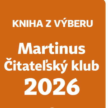
Doručenie
Kníhkupectvá
Knihovrátok
Poukážky
Knižný blog
Kontakt
E-knihy
Audioknihy
Hry
Filmy
Knihy
Doplnky
Vyhľadávanie
Prihlásiť
Vyhľadávanie
Knihy
E-knihy
Audioknihy
Hry
Filmy
Doplnky