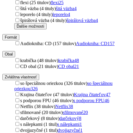
flexi (25 titulov)
flexi
25
šitá väzba (4 tituly)
šitá väzba
4
leporelo (4 tituly)
leporelo
4
špirálová väzba (4 tituly)
špirálová väzba
4
Ďalšie možnosti
Formát
Audiokniha: CD (157 titulov)
Audiokniha: CD
157
Obal
krabička (48 titulov)
krabička
48
CD obal (21 titulov)
CD obal
21
Zvláštna vlastnosť
so špeciálnou oriezkou (326 titulov)
so špeciálnou
oriezkou
326
Krajina čitateľov (47 titulov)
Krajina čitateľov
47
s podporou FPU (46 titulov)
s podporou FPU
46
Netflix (38 titulov)
Netflix
38
sfilmované (20 titulov)
sfilmované
20
darčekový (8 titulov)
darčekový
8
s nálepkami (1 titul)
s nálepkami
1
dvojjazyčné (1 titul)
dvojjazyčné
1