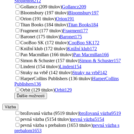
Stoughton
212
Gollancz (209 titulov)
Gollancz
209
Bloomsbury (197 titulov)
Bloomsbury
197
Orion (191 titulov)
Orion
191
Titan Books (184 titulov)
Titan Books
184
Fragment (177 titulov)
Fragment
177
Baronet (175 titulov)
Baronet
175
CooBoo SK (172 titulov)
CooBoo SK
172
Knižní klub (172 titulov)
Knižní klub
172
Pan Macmillan (166 titulov)
Pan Macmillan
166
Simon & Schuster (157 titulov)
Simon & Schuster
157
Lindeni (154 titulov)
Lindeni
154
Straky na vrbě (142 titulov)
Straky na vrbě
142
HarperCollins Publishers (136 titulov)
HarperCollins
Publishers
136
Orbit (129 titulov)
Orbit
129
Ďalšie možnosti
Väzba
brožovaná väzba (9519 titulov)
brožovaná väzba
9519
pevná väzba (5154 titulov)
pevná väzba
5154
pevná väzba s prebalom (1653 titulov)
pevná väzba s
prebalom
1653