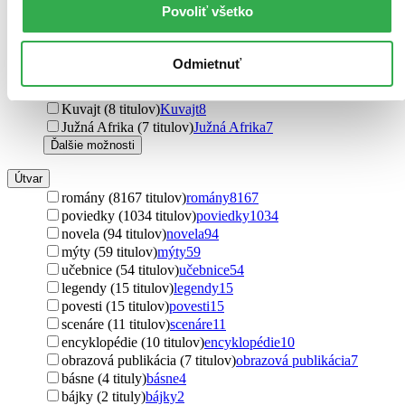
India (19 titulov)
India
19
Povoliť všetko
Mexiko (15 titulov)
Mexiko
15
Filipíny (14 titulov)
Filipíny
14
Nórsko (12 titulov)
Nórsko
12
Odmietnuť
Jamajka (12 titulov)
Jamajka
12
Malajzia (10 titulov)
Malajzia
10
Kuvajt (8 titulov)
Kuvajt
8
Južná Afrika (7 titulov)
Južná Afrika
7
Ďalšie možnosti
Útvar
romány (8167 titulov)
romány
8167
poviedky (1034 titulov)
poviedky
1034
novela (94 titulov)
novela
94
mýty (59 titulov)
mýty
59
učebnice (54 titulov)
učebnice
54
legendy (15 titulov)
legendy
15
povesti (15 titulov)
povesti
15
scenáre (11 titulov)
scenáre
11
encyklopédie (10 titulov)
encyklopédie
10
obrazová publikácia (7 titulov)
obrazová publikácia
7
básne (4 tituly)
básne
4
bájky (2 tituly)
bájky
2