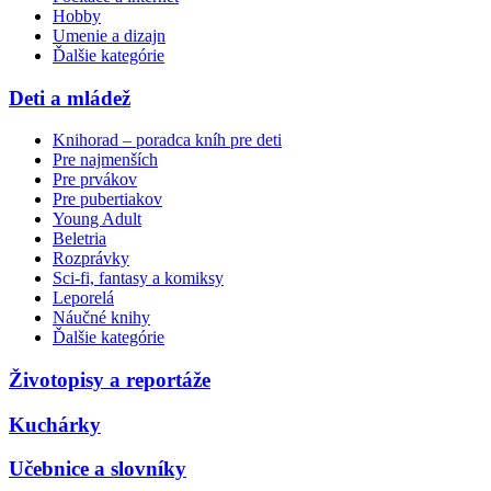
Hobby
Umenie a dizajn
Ďalšie kategórie
Deti a mládež
Knihorad – poradca kníh pre deti
Pre najmenších
Pre prvákov
Pre pubertiakov
Young Adult
Beletria
Rozprávky
Sci-fi, fantasy a komiksy
Leporelá
Náučné knihy
Ďalšie kategórie
Životopisy a reportáže
Kuchárky
Učebnice a slovníky