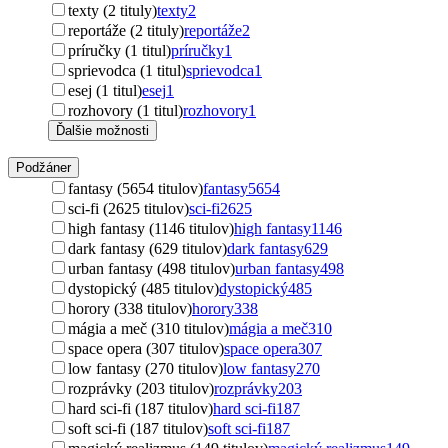
texty (2 tituly)
texty
2
reportáže (2 tituly)
reportáže
2
príručky (1 titul)
príručky
1
sprievodca (1 titul)
sprievodca
1
esej (1 titul)
esej
1
rozhovory (1 titul)
rozhovory
1
Ďalšie možnosti
Podžáner
fantasy (5654 titulov)
fantasy
5654
sci-fi (2625 titulov)
sci-fi
2625
high fantasy (1146 titulov)
high fantasy
1146
dark fantasy (629 titulov)
dark fantasy
629
urban fantasy (498 titulov)
urban fantasy
498
dystopický (485 titulov)
dystopický
485
horory (338 titulov)
horory
338
mágia a meč (310 titulov)
mágia a meč
310
space opera (307 titulov)
space opera
307
low fantasy (270 titulov)
low fantasy
270
rozprávky (203 titulov)
rozprávky
203
hard sci-fi (187 titulov)
hard sci-fi
187
soft sci-fi (187 titulov)
soft sci-fi
187