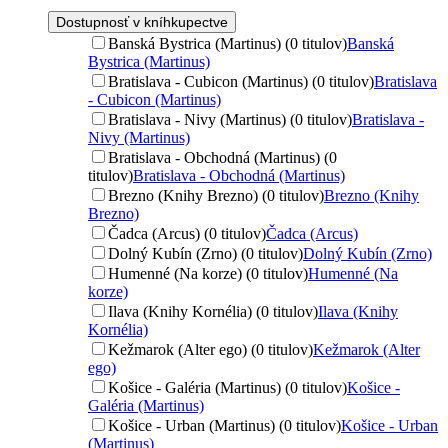
Dostupnosť v kníhkupectve
Banská Bystrica (Martinus) (0 titulov)
Banská
Bystrica (Martinus)
Bratislava - Cubicon (Martinus) (0 titulov)
Bratislava
- Cubicon (Martinus)
Bratislava - Nivy (Martinus) (0 titulov)
Bratislava -
Nivy (Martinus)
Bratislava - Obchodná (Martinus) (0
titulov)
Bratislava - Obchodná (Martinus)
Brezno (Knihy Brezno) (0 titulov)
Brezno (Knihy
Brezno)
Čadca (Arcus) (0 titulov)
Čadca (Arcus)
Dolný Kubín (Zrno) (0 titulov)
Dolný Kubín (Zrno)
Humenné (Na korze) (0 titulov)
Humenné (Na
korze)
Ilava (Knihy Kornélia) (0 titulov)
Ilava (Knihy
Kornélia)
Kežmarok (Alter ego) (0 titulov)
Kežmarok (Alter
ego)
Košice - Galéria (Martinus) (0 titulov)
Košice -
Galéria (Martinus)
Košice - Urban (Martinus) (0 titulov)
Košice - Urban
(Martinus)