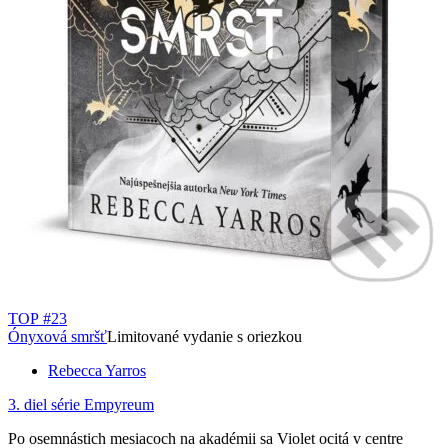
TOP #23
Ónyxová smršť
Limitované vydanie s oriezkou
Rebecca Yarros
3. diel série
Empyreum
Po osemnástich mesiacoch na akadémii sa Violet ocitá v centre