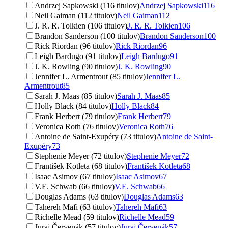
Andrzej Sapkowski (116 titulov)
Andrzej Sapkowski
116
Neil Gaiman (112 titulov)
Neil Gaiman
112
J. R. R. Tolkien (106 titulov)
J. R. R. Tolkien
106
Brandon Sanderson (100 titulov)
Brandon Sanderson
100
Rick Riordan (96 titulov)
Rick Riordan
96
Leigh Bardugo (91 titulov)
Leigh Bardugo
91
J. K. Rowling (90 titulov)
J. K. Rowling
90
Jennifer L. Armentrout (85 titulov)
Jennifer L.
Armentrout
85
Sarah J. Maas (85 titulov)
Sarah J. Maas
85
Holly Black (84 titulov)
Holly Black
84
Frank Herbert (79 titulov)
Frank Herbert
79
Veronica Roth (76 titulov)
Veronica Roth
76
Antoine de Saint-Exupéry (73 titulov)
Antoine de Saint-
Exupéry
73
Stephenie Meyer (72 titulov)
Stephenie Meyer
72
František Kotleta (68 titulov)
František Kotleta
68
Isaac Asimov (67 titulov)
Isaac Asimov
67
V.E. Schwab (66 titulov)
V.E. Schwab
66
Douglas Adams (63 titulov)
Douglas Adams
63
Tahereh Mafi (63 titulov)
Tahereh Mafi
63
Richelle Mead (59 titulov)
Richelle Mead
59
Juraj Červenák (57 titulov)
Juraj Červenák
57