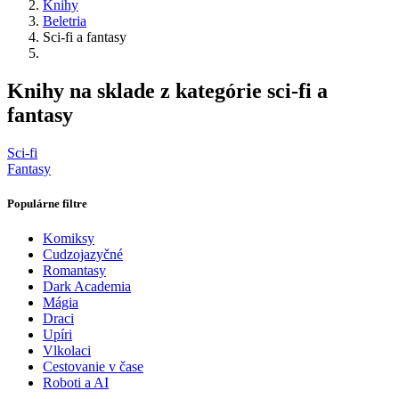
Knihy
Beletria
Sci-fi a fantasy
Knihy na sklade z kategórie sci-fi a
fantasy
Sci-fi
Fantasy
Populárne filtre
Komiksy
Cudzojazyčné
Romantasy
Dark Academia
Mágia
Draci
Upíri
Vlkolaci
Cestovanie v čase
Roboti a AI