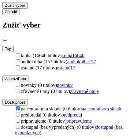
Zúžiť výber
Zoradiť
Zúžiť výber
Typ
kniha (16640 titulov)
kniha
16640
audiokniha (157 titulov)
audiokniha
157
ostatné (17 titulov)
ostatné
17
Zobraziť iba
novinky (0 titulov)
novinky
zľavnené tituly (0 titulov)
zľavnené tituly
Dostupnosť
na centrálnom sklade (0 titulov)
na centrálnom sklade
predpredaj (0 titulov)
predpredaj
pripravujeme (0 titulov)
pripravujeme
dostupná (bez vypredaných) (0 titulov)
dostupná (bez
vypredaných)