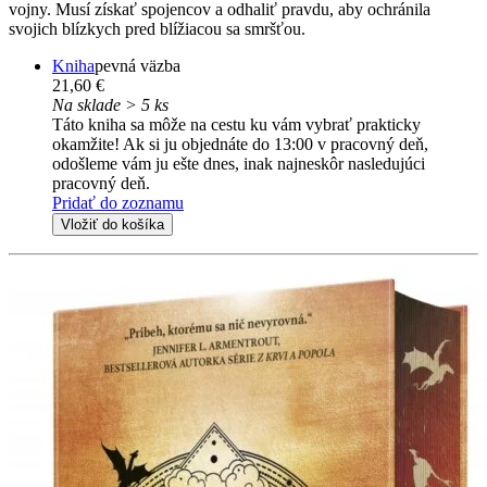
vojny. Musí získať spojencov a odhaliť pravdu, aby ochránila
svojich blízkych pred blížiacou sa smršťou.
Kniha
pevná väzba
21,60 €
Na sklade > 5 ks
Táto kniha sa môže na cestu ku vám vybrať prakticky
okamžite! Ak si ju objednáte do 13:00 v pracovný deň,
odošleme vám ju ešte dnes, inak najneskôr nasledujúci
pracovný deň.
Pridať do zoznamu
Vložiť do košíka