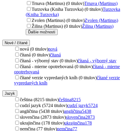
Trnava (Martinus) (0 titulov)
Trnava (Martinus)
Turzovka (Kniha Turzovka) (0 titulov)
Turzovka
(Kniha Turzovka)
Zvolen (Martinus) (0 titulov)
Zvolen (Martinus)
Žilina (Martinus) (0 titulov)
Žilina (Martinus)
Ďalšie možnosti
Nové / čítané
nová (0 titulov)
nová
čítaná (0 titulov)
čítaná
čítaná - výborný stav (0 titulov)
čítaná - výborný stav
čítaná - mierne opotrebovaná (0 titulov)
čítaná - mierne
opotrebovaná
čítané verzie vypredaných kníh (0 titulov)
čítané verzie
vypredaných kníh
Jazyk
čeština (8215 titulov)
čeština
8215
cudzí jazyk (5724 titulov)
cudzí jazyk
5724
angličtina (5438 titulov)
angličtina
5438
slovenčina (2873 titulov)
slovenčina
2873
ukrajinčina (178 titulov)
ukrajinčina
178
nemčina (77 titulov)
nemčina
77