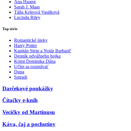
Ana Huang
Sarah J. Maas
Táňa Keleová Vasilková
Lucinda Riley
Top série
Romantické úteky
Harry Potter
Kapitán Stein a Notár Barbarič
Denník odvážneho bojka
Krimi Dominika Dána
Učím sa rozprávať
Duna
Smradi
Darčekové poukážky
Čítačky e-kníh
Vecičky od Martinusu
Káva, čaj a pochutiny