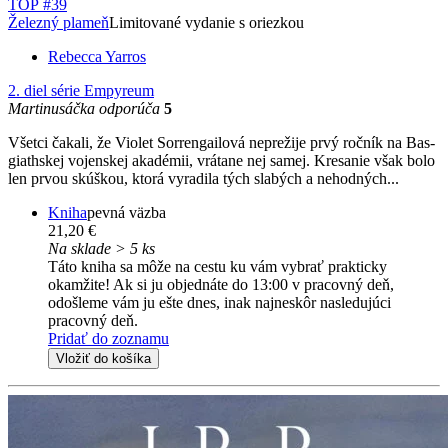
TOP #39
Železný plameň
Limitované vydanie s oriezkou
Rebecca Yarros
2. diel série
Empyreum
Martinusáčka odporúča
5
Všetci čakali, že Violet Sorrengailová neprežije prvý ročník na Bas­
giathskej vojenskej akadémii, vrátane nej samej. Kresanie však bolo
len prvou skúškou, ktorá vyradila tých slabých a nehodných...
Kniha
pevná väzba
21,20 €
Na sklade > 5 ks
Táto kniha sa môže na cestu ku vám vybrať prakticky
okamžite! Ak si ju objednáte do 13:00 v pracovný deň,
odošleme vám ju ešte dnes, inak najneskôr nasledujúci
pracovný deň.
Pridať do zoznamu
Vložiť do košíka