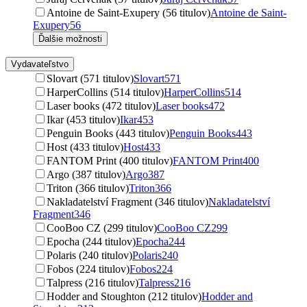
Antoine de Saint-Exupery (56 titulov)
Antoine de Saint-
Exupery
56
Ďalšie možnosti
Vydavateľstvo
Slovart (571 titulov)
Slovart
571
HarperCollins (514 titulov)
HarperCollins
514
Laser books (472 titulov)
Laser books
472
Ikar (453 titulov)
Ikar
453
Penguin Books (443 titulov)
Penguin Books
443
Host (433 titulov)
Host
433
FANTOM Print (400 titulov)
FANTOM Print
400
Argo (387 titulov)
Argo
387
Triton (366 titulov)
Triton
366
Nakladatelství Fragment (346 titulov)
Nakladatelství
Fragment
346
CooBoo CZ (299 titulov)
CooBoo CZ
299
Epocha (244 titulov)
Epocha
244
Polaris (240 titulov)
Polaris
240
Fobos (224 titulov)
Fobos
224
Talpress (216 titulov)
Talpress
216
Hodder and Stoughton (212 titulov)
Hodder and