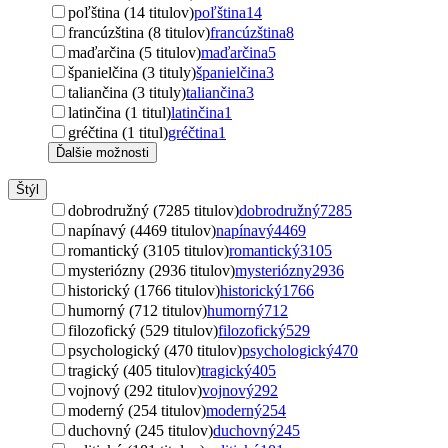
poľština (14 titulov)
poľština
14
francúzština (8 titulov)
francúzština
8
maďarčina (5 titulov)
maďarčina
5
španielčina (3 tituly)
španielčina
3
taliančina (3 tituly)
taliančina
3
latinčina (1 titul)
latinčina
1
gréčtina (1 titul)
gréčtina
1
Ďalšie možnosti
Štýl
dobrodružný (7285 titulov)
dobrodružný
7285
napínavý (4469 titulov)
napínavý
4469
romantický (3105 titulov)
romantický
3105
mysteriózny (2936 titulov)
mysteriózny
2936
historický (1766 titulov)
historický
1766
humorný (712 titulov)
humorný
712
filozofický (529 titulov)
filozofický
529
psychologický (470 titulov)
psychologický
470
tragický (405 titulov)
tragický
405
vojnový (292 titulov)
vojnový
292
moderný (254 titulov)
moderný
254
duchovný (245 titulov)
duchovný
245