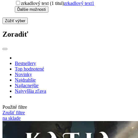
zrkadlový text (1 titul)
zrkadlový text
1
Ďalšie možnosti
Zúžiť výber
Zoradiť
Bestsellery
Top hodnotené
Novinky
Najdrahšie
Najlacnejšie
Najvyššia zľava
Použité filtre
Zrušiť filtre
na sklade