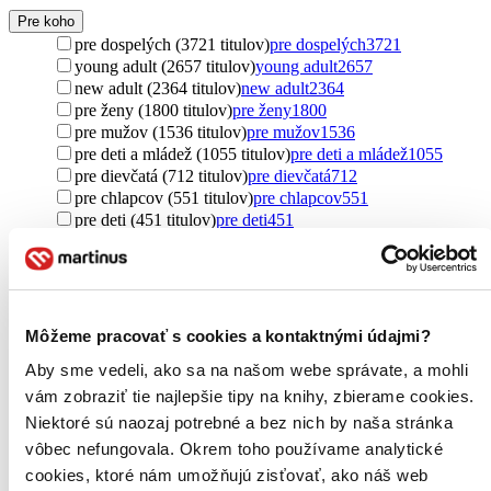
Pre koho
pre dospelých (3721 titulov)
pre dospelých
3721
young adult (2657 titulov)
young adult
2657
new adult (2364 titulov)
new adult
2364
pre ženy (1800 titulov)
pre ženy
1800
pre mužov (1536 titulov)
pre mužov
1536
pre deti a mládež (1055 titulov)
pre deti a mládež
1055
pre dievčatá (712 titulov)
pre dievčatá
712
pre chlapcov (551 titulov)
pre chlapcov
551
pre deti (451 titulov)
pre deti
451
pre študentov (27 titulov)
pre študentov
27
pre náročných (23 titulov)
pre náročných
23
pre rebelky (20 titulov)
pre rebelky
20
pre cudzincov (17 titulov)
pre cudzincov
17
pre kresťanov (4 tituly)
pre kresťanov
4
Môžeme pracovať s cookies a kontaktnými údajmi?
pre prvákov (2 tituly)
pre prvákov
2
Aby sme vedeli, ako sa na našom webe správate, a mohli
pre začínajúcich čitateľov (2 tituly)
pre začínajúcich
čitateľov
2
vám zobraziť tie najlepšie tipy na knihy, zbierame cookies.
pre žiakov (1 titul)
pre žiakov
1
Niektoré sú naozaj potrebné a bez nich by naša stránka
Ďalšie možnosti
vôbec nefungovala. Okrem toho používame analytické
cookies, ktoré nám umožňujú zisťovať, ako náš web
Pôvod