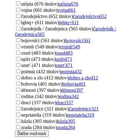
utópia (676 titulov)
utópia
676
vojna (661 titulov)
vojna
661
čarodejníctvo (652 titulov)
čarodejníctvo
652
lgbtq+ (611 titulov)
lgbtq+
611
čarodejník / čarodejnica (565 titulov)
čarodejník /
čarodejnica
565
bojovníci (561 titulov)
bojovníci
561
vesmír (549 titulov)
vesmír
549
osud (483 titulov)
osud
483
upíri (473 titulov)
upíri
473
smrť (471 titulov)
smrť
471
pomsta (432 titulov)
pomsta
432
dobro a zlo (412 titulov)
dobro a zlo
412
bohovia (401 titulov)
bohovia
401
démoni (397 titulov)
démoni
397
rodina (342 titulov)
rodina
342
draci (337 titulov)
draci
337
čarodejnice (321 titulov)
čarodejnice
321
nepriatelia (319 titulov)
nepriatelia
319
kúzla (305 titulov)
kúzla
305
zrada (284 titulov)
zrada
284
Ďalšie možnosti