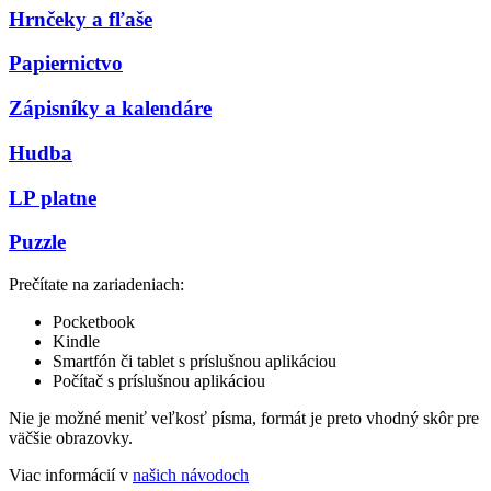
Hrnčeky a fľaše
Papiernictvo
Zápisníky a kalendáre
Hudba
LP platne
Puzzle
Prečítate na zariadeniach:
Pocketbook
Kindle
Smartfón či tablet s príslušnou aplikáciou
Počítač s príslušnou aplikáciou
Nie je možné meniť veľkosť písma, formát je preto vhodný skôr pre
väčšie obrazovky.
Viac informácií v
našich návodoch