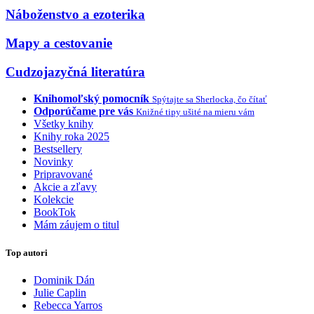
Náboženstvo a ezoterika
Mapy a cestovanie
Cudzojazyčná literatúra
Knihomoľský pomocník
Spýtajte sa Sherlocka, čo čítať
Odporúčame pre vás
Knižné tipy ušité na mieru vám
Všetky knihy
Knihy roka 2025
Bestsellery
Novinky
Pripravované
Akcie a zľavy
Kolekcie
BookTok
Mám záujem o titul
Top autori
Dominik Dán
Julie Caplin
Rebecca Yarros