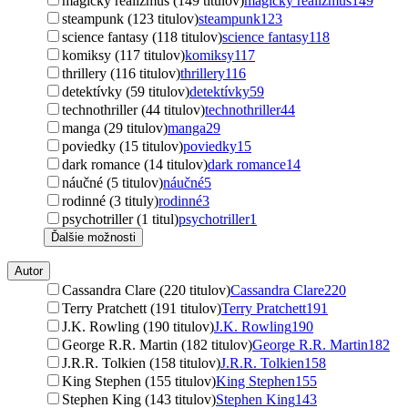
magický realizmus (149 titulov)
magický realizmus
149
steampunk (123 titulov)
steampunk
123
science fantasy (118 titulov)
science fantasy
118
komiksy (117 titulov)
komiksy
117
thrillery (116 titulov)
thrillery
116
detektívky (59 titulov)
detektívky
59
technothriller (44 titulov)
technothriller
44
manga (29 titulov)
manga
29
poviedky (15 titulov)
poviedky
15
dark romance (14 titulov)
dark romance
14
náučné (5 titulov)
náučné
5
rodinné (3 tituly)
rodinné
3
psychotriller (1 titul)
psychotriller
1
Ďalšie možnosti
Autor
Cassandra Clare (220 titulov)
Cassandra Clare
220
Terry Pratchett (191 titulov)
Terry Pratchett
191
J.K. Rowling (190 titulov)
J.K. Rowling
190
George R.R. Martin (182 titulov)
George R.R. Martin
182
J.R.R. Tolkien (158 titulov)
J.R.R. Tolkien
158
King Stephen (155 titulov)
King Stephen
155
Stephen King (143 titulov)
Stephen King
143