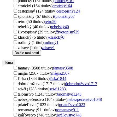
politický (181 titulov)
politický
181
erotický (164 titulov)
erotický
164
cestopisný (124 titulov)
cestopisný
124
špionážny (67 titulov)
špionážny
67
retro (50 titulov)
retro
50
rebelský (40 titulov)
rebelský
40
životopisný (29 titulov)
životopisný
29
klasický (6 titulov)
klasický
6
rodinný (1 titul)
rodinný
1
zdravé (1 titul)
zdravé
1
Ďalšie možnosti
Téma
fantasy (3508 titulov)
fantasy
3508
mágia (2567 titulov)
mágia
2567
láska (1844 titulov)
láska
1844
dobrodružstvo (1717 titulov)
dobrodružstvo
1717
sci-fi (1283 titulov)
sci-fi
1283
tajomstvo (1243 titulov)
tajomstvo
1243
nebezpečenstvo (1048 titulov)
nebezpečenstvo
1048
priateľstvo (1023 titulov)
priateľstvo
1023
romantasy (911 titulov)
romantasy
911
kráľovstvo (748 titulov)
kráľovstvo
748