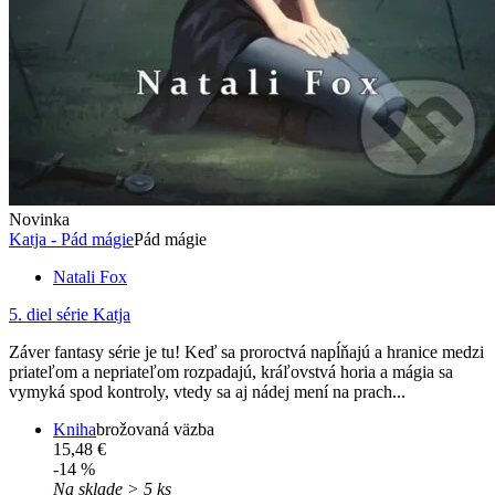
Novinka
Katja - Pád mágie
Pád mágie
Natali Fox
5. diel série
Katja
Záver fantasy série je tu! Keď sa proroctvá napĺňajú a hranice medzi
priateľom a nepriateľom rozpadajú, kráľovstvá horia a mágia sa
vymyká spod kontroly, vtedy sa aj nádej mení na prach...
Kniha
brožovaná väzba
15,48 €
-14 %
Na sklade > 5 ks