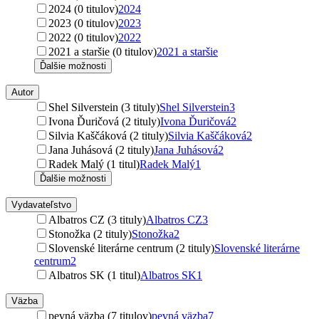
2024 (0 titulov)
2024
2023 (0 titulov)
2023
2022 (0 titulov)
2022
2021 a staršie (0 titulov)
2021 a staršie
Ďalšie možnosti
Autor
Shel Silverstein (3 tituly)
Shel Silverstein
3
Ivona Ďuričová (2 tituly)
Ivona Ďuričová
2
Silvia Kaščáková (2 tituly)
Silvia Kaščáková
2
Jana Juhásová (2 tituly)
Jana Juhásová
2
Radek Malý (1 titul)
Radek Malý
1
Ďalšie možnosti
Vydavateľstvo
Albatros CZ (3 tituly)
Albatros CZ
3
Stonožka (2 tituly)
Stonožka
2
Slovenské literárne centrum (2 tituly)
Slovenské literárne
centrum
2
Albatros SK (1 titul)
Albatros SK
1
Väzba
pevná väzba (7 titulov)
pevná väzba
7