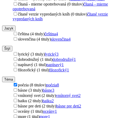
čítaná - mierne opotrebovaná (0 titulov)
čítaná - mierne
opotrebovaná
čítané verzie vypredaných kníh (0 titulov)
čítané verzie
vypredaných kníh
Jazyk
čeština (4 tituly)
čeština
4
slovenčina (4 tituly)
slovenčina
4
Štýl
lyrický (3 tituly)
lyrický
3
dobrodružný (1 titul)
dobrodružný
1
napínavý (1 titul)
napínavý
1
filozofický (1 titul)
filozofický
1
Téma
poézia (8 titulov)
poézia
8
básne (3 tituly)
básne
3
vnútorný svet (2 tituly)
vnútorný svet
2
haiku (2 tituly)
haiku
2
básne pre deti (2 tituly)
básne pre deti
2
oceány (1 titul)
oceány
1
more (1 titul)
more
1