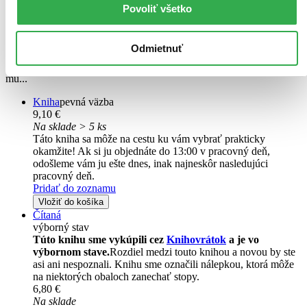
Povoliť všetko
Ivona Ďuričová
V zbierke básní Vesmír a pehy sa Ivona Ďuričová prihovára deťom
Odmietnuť
v citlivom veku na prelome dospievania. Vtipne, no hlavne
empaticky im pomáha nazrieť do vlastného vnútra a porozumieť
mu...
Kniha
pevná väzba
9,10 €
Na sklade > 5 ks
Táto kniha sa môže na cestu ku vám vybrať prakticky
okamžite! Ak si ju objednáte do 13:00 v pracovný deň,
odošleme vám ju ešte dnes, inak najneskôr nasledujúci
pracovný deň.
Pridať do zoznamu
Vložiť do košíka
Čítaná
výborný stav
Túto knihu sme vykúpili cez
Knihovrátok
a je vo
výbornom stave.
Rozdiel medzi touto knihou a novou by ste
asi ani nespoznali. Knihu sme označili nálepkou, ktorá môže
na niektorých obaloch zanechať stopy.
6,80 €
Na sklade