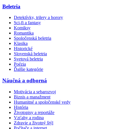
Beletria
Detektívky, trilery a horory
Sci-fi a fantasy
Komiksy
Romantika
Spoločenská beletria
Klasika
Historické
Slovenská beletria
Svetová beletria
Poézia
Ďalšie kategórie
Náučná a odborná
Motivácia a sebarozvoj
Biznis a manažment
Humanitné a spoločenské vedy
História
Životopisy a reportáže
Vzťahy a rodina
Zdravie a životný štýl
Počítače a internet