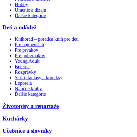
Hobby
Umenie a dizajn
Ďalšie kategórie
Deti a mládež
Knihorad – poradca kníh pre deti
Pre najmenších
Pre prvákov
Pre pubertiakov
Young Adult
Beletria
Rozprávky
Sci-fi, fantasy a komiksy
Leporelá
Náučné knihy
Ďalšie kategórie
Životopisy a reportáže
Kuchárky
Učebnice a slovníky