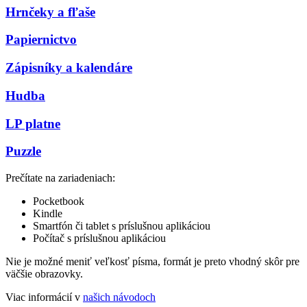
Hrnčeky a fľaše
Papiernictvo
Zápisníky a kalendáre
Hudba
LP platne
Puzzle
Prečítate na zariadeniach:
Pocketbook
Kindle
Smartfón či tablet s príslušnou aplikáciou
Počítač s príslušnou aplikáciou
Nie je možné meniť veľkosť písma, formát je preto vhodný skôr pre
väčšie obrazovky.
Viac informácií v
našich návodoch