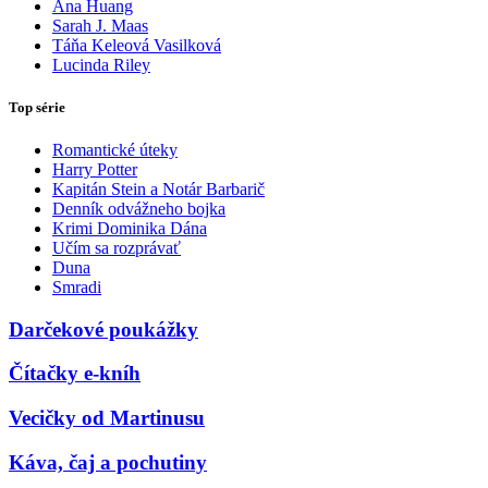
Ana Huang
Sarah J. Maas
Táňa Keleová Vasilková
Lucinda Riley
Top série
Romantické úteky
Harry Potter
Kapitán Stein a Notár Barbarič
Denník odvážneho bojka
Krimi Dominika Dána
Učím sa rozprávať
Duna
Smradi
Darčekové poukážky
Čítačky e-kníh
Vecičky od Martinusu
Káva, čaj a pochutiny