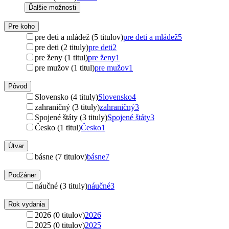
Ďalšie možnosti
Pre koho
pre deti a mládež (5 titulov)
pre deti a mládež
5
pre deti (2 tituly)
pre deti
2
pre ženy (1 titul)
pre ženy
1
pre mužov (1 titul)
pre mužov
1
Pôvod
Slovensko (4 tituly)
Slovensko
4
zahraničný (3 tituly)
zahraničný
3
Spojené štáty (3 tituly)
Spojené štáty
3
Česko (1 titul)
Česko
1
Útvar
básne (7 titulov)
básne
7
Podžáner
náučné (3 tituly)
náučné
3
Rok vydania
2026 (0 titulov)
2026
2025 (0 titulov)
2025