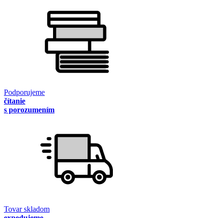
Podporujeme
čítanie
s porozumením
Tovar skladom
expedujeme