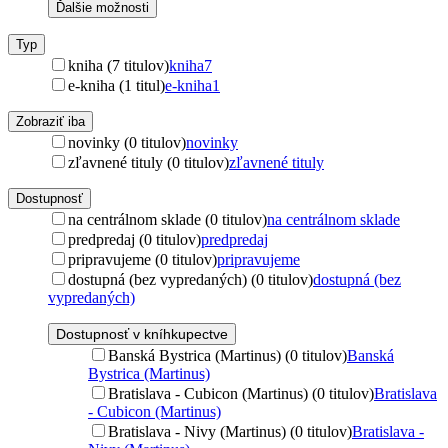
Ďalšie možnosti
Typ
kniha (7 titulov)
kniha
7
e-kniha (1 titul)
e-kniha
1
Zobraziť iba
novinky (0 titulov)
novinky
zľavnené tituly (0 titulov)
zľavnené tituly
Dostupnosť
na centrálnom sklade (0 titulov)
na centrálnom sklade
predpredaj (0 titulov)
predpredaj
pripravujeme (0 titulov)
pripravujeme
dostupná (bez vypredaných) (0 titulov)
dostupná (bez
vypredaných)
Dostupnosť v kníhkupectve
Banská Bystrica (Martinus) (0 titulov)
Banská
Bystrica (Martinus)
Bratislava - Cubicon (Martinus) (0 titulov)
Bratislava
- Cubicon (Martinus)
Bratislava - Nivy (Martinus) (0 titulov)
Bratislava -