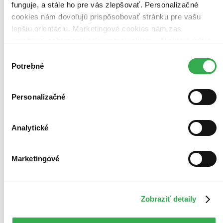
funguje, a stále ho pre vás zlepšovať. Personalizačné
cookies nám dovoľujú prispôsobovať stránku pre vašu
lepšiu orientáciu. Marketingové cookies nám zas
umožňujú zobrazenie relevantnej reklamy. Niektoré údaje
zdieľame aj s tretími stranami. Veľmi by nám pomohlo,
Výber
keby sme mohli používať všetky tieto cookies. Ďakujeme!
Potrebné
súhlasu
Personalizačné
Analytické
Marketingové
Zobraziť detaily
Vesmír a pehy