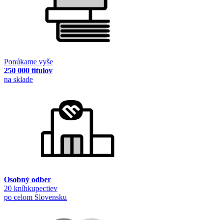
Ponúkame vyše
250 000 titulov
na sklade
Osobný odber
20 kníhkupectiev
po celom Slovensku