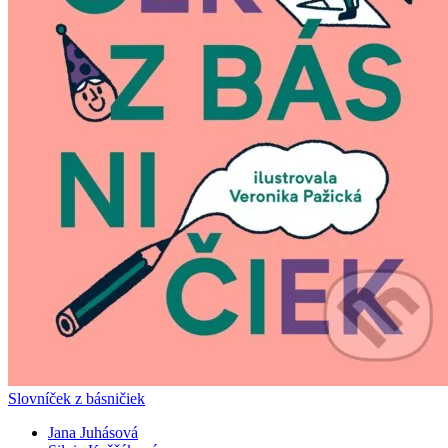
Slovníček z básničiek
Jana Juhásová