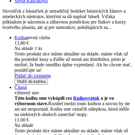
Silvia Kaščáková
Slovníček z básničiek je netradičný bedeker básnických žánrov a
umeleckých nástrojov, ktorými sa dá napísať báseň. Vďaka
príkladom je názornou a zábavnou pomôckou pre žiakov a kurzy
tvorivého písania, ale aj pre samoukov, pokúšajúcich sa...
Kniha
pevná väzba
13,80 €
Na sklade 1 ks
Tento produkt síce máme aktuálne na sklade, máme však už
iba posledné kusy a ďalšie už nemá ani distribútor, preto je
možné, že bude onedlho úplne vypredaný. Ak ho chcete mať,
ponáhľajte sa!
Pridať do zoznamu
Vložiť do košíka
Čítaná
výborný stav
Túto knihu sme vykúpili cez
Knihovrátok
a je vo
výbornom stave.
Rozdiel medzi touto knihou a novou by ste
asi ani nespoznali. Knihu sme označili nálepkou, ktorá môže
na niektorých obaloch zanechať stopy.
11,00 €
Na sklade
Tento produkt síce máme aktuálne na sklade, máme však už