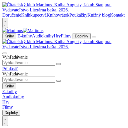
Doručenie
Kníhkupectvá
Knihovrátok
Poukážky
Knižný blog
Kontakt
E-knihy
Audioknihy
Hry
Filmy
Knihy
Doplnky
Vyhľadávanie
Prihlásiť
Vyhľadávanie
Knihy
E-knihy
Audioknihy
Hry
Filmy
Doplnky