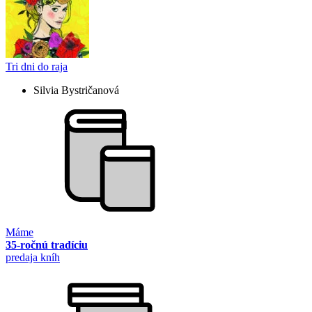
Tri dni do raja
Silvia Bystričanová
Máme
35-ročnú tradíciu
predaja kníh