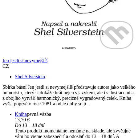
Jen jestli si nevymejšlíš
CZ
Shel Silverstein
Sbírka básní Jen jestli si nevymejšlíš představuje autora jako velkého
humoristu, který si dokáže hrát nejen s jazykem, ale i s ilustracemi a
z obojího vytváří harmonický, precizně vygradovaný celek. Kniha
vyšla poprvé v roce 1981 a od té doby se jí ...
Kniha
pevná väzba
13,70 €
Do 13 – 18 dní
Tento produkt momentálne nemáme na sklade, ale zvyčajne
vám ho vieme zabezpečiť a odoslať do 13 – 18 dní. A