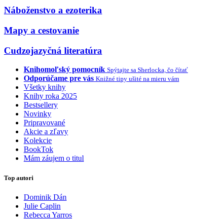
Náboženstvo a ezoterika
Mapy a cestovanie
Cudzojazyčná literatúra
Knihomoľský pomocník
Spýtajte sa Sherlocka, čo čítať
Odporúčame pre vás
Knižné tipy ušité na mieru vám
Všetky knihy
Knihy roka 2025
Bestsellery
Novinky
Pripravované
Akcie a zľavy
Kolekcie
BookTok
Mám záujem o titul
Top autori
Dominik Dán
Julie Caplin
Rebecca Yarros