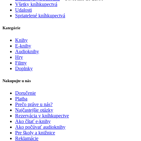
Všetky kníhkupectvá
Udalosti
Spriatelené kníhkupectvá
Kategórie
Knihy
E-knihy
Audioknihy
Hry
Filmy
Doplnky
Nakupujte u nás
Doručenie
Platba
Prečo práve u nás?
Najčastejšie otázky
Rezervácia v kníhkupectve
Ako čítať e-knihy
Ako počúvať audioknihy
Pre školy a knižnice
Reklamácie