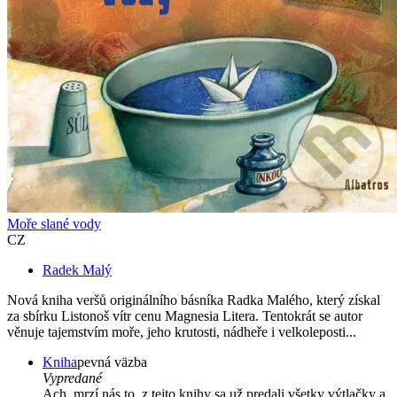
Moře slané vody
CZ
Radek Malý
Nová kniha veršů originálního básníka Radka Malého, který získal
za sbírku Listonoš vítr cenu Magnesia Litera. Tentokrát se autor
věnuje tajemstvím moře, jeho krutosti, nádheře i velkoleposti...
Kniha
pevná väzba
Vypredané
Ach, mrzí nás to, z tejto knihy sa už predali všetky výtlačky a