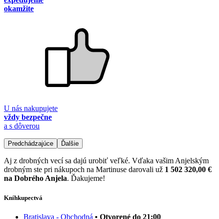
okamžite
U nás nakupujete
vždy bezpečne
a s dôverou
Predchádzajúce
Ďalšie
Aj z drobných vecí sa dajú urobiť veľké. Vďaka vašim Anjelským
drobným ste pri nákupoch na Martinuse darovali už
1 502 320,00 €
na Dobrého Anjela
. Ďakujeme!
Kníhkupectvá
Bratislava - Obchodná
• Otvorené do 21:00