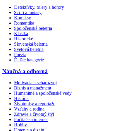
Detektívky, trilery a horory
Sci-fi a fantasy
Komiksy
Romantika
Spoločenská beletria
Klasika
Historické
Slovenská beletria
Svetová beletria
Poézia
Ďalšie kategórie
Náučná a odborná
Motivácia a sebarozvoj
Biznis a manažment
Humanitné a spoločenské vedy
História
Životopisy a reportáže
Vzťahy a rodina
Zdravie a životný štýl
Počítače a internet
Hobby
Umenie a dizajn