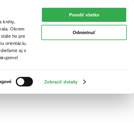
Povoliť všetko
a knihy,
ovala. Okrem
Odmietnuť
stále ho pre
u orientáciu.
dieľame aj s
Ďakujeme!
ngové
Zobraziť detaily