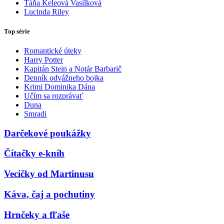
Táňa Keleová Vasilková
Lucinda Riley
Top série
Romantické úteky
Harry Potter
Kapitán Stein a Notár Barbarič
Denník odvážneho bojka
Krimi Dominika Dána
Učím sa rozprávať
Duna
Smradi
Darčekové poukážky
Čítačky e-kníh
Vecičky od Martinusu
Káva, čaj a pochutiny
Hrnčeky a fľaše