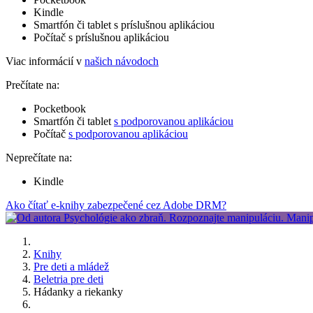
Kindle
Smartfón či tablet s príslušnou aplikáciou
Počítač s príslušnou aplikáciou
Viac informácií v
našich návodoch
Prečítate na:
Pocketbook
Smartfón či tablet
s podporovanou aplikáciou
Počítač
s podporovanou aplikáciou
Neprečítate na:
Kindle
Ako čítať e-knihy zabezpečené cez Adobe DRM?
Knihy
Pre deti a mládež
Beletria pre deti
Hádanky a riekanky