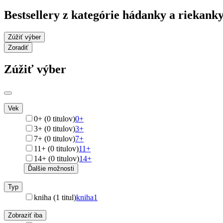
Bestsellery z kategórie hádanky a riekank
Zúžiť výber
Zoradiť
Zúžiť výber
Vek
0+ (0 titulov)
0+
3+ (0 titulov)
3+
7+ (0 titulov)
7+
11+ (0 titulov)
11+
14+ (0 titulov)
14+
Ďalšie možnosti
Typ
kniha (1 titul)
kniha
1
Zobraziť iba