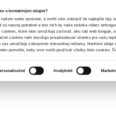
es a kontaktnými údajmi?
našom webe správate, a mohli vám zobraziť tie najlepšie tipy n
é sú naozaj potrebné a bez nich by naša stránka vôbec nefung
 cookies, ktoré nám umožňujú zisťovať, ako náš web funguje, a 
ačné cookies nám dovoľujú prispôsobovať stránku pre vašu lepši
zas umožňujú zobrazenie relevantnej reklamy. Niektoré údaje z
y nám pomohlo, keby sme mohli používať všetky tieto cookies. 
ersonalizačné
Analytické
Marketi