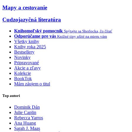
Mapy a cestovanie
Cudzojazyčná literatúra
Knihomoľský pomocník
Spýtajte sa Sherlocka, čo čítať
Odporúčame pre vás
Knižné tipy ušité na mieru vám
Všetky knihy
Knihy roka 2025
Bestsellery
Novinky
Pripravované
Akcie a zľavy
Kolekcie
BookTok
Mám záujem o titul
Top autori
Dominik Dán
Julie Caplin
Rebecca Yarros
Ana Huang
Sarah J. Maas