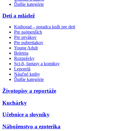
Ďalšie kategórie
Deti a mládež
Knihorad – poradca kníh pre deti
Pre najmenších
Pre prvákov
Pre pubertiakov
Young Adult
Beletria
Rozprávky
Sci-fi, fantasy a komiksy
Leporelá
Náučné knihy
Ďalšie kategórie
Životopisy a reportáže
Kuchárky
Učebnice a slovníky
Náboženstvo a ezoterika