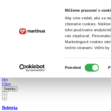
Doručenie
Kníhkupectvá
Knihovrátok
Poukážky
Knižný blog
Kontakt
Môžeme pracovať s cooki
Aby sme vedeli, ako sa na 
zbierame cookies. Niektor
E-knihy
Audioknihy
Hry
Filmy
Knihy
Doplnky
toho používame analytické
vás zlepšovať. Personaliz
Vyhľadávanie
Marketingové cookies nám 
tretími stranami. Veľmi b
Prihlásiť
Vyhľadávanie
Výber
Knihy
Potrebné
P
súhlasu
E-knihy
Audioknihy
Hry
Filmy
Doplnky
Beletria