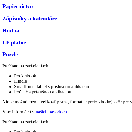
Papiernictvo
Zápisníky a kalendáre
Hudba
LP platne
Puzzle
Prečítate na zariadeniach:
Pocketbook
Kindle
Smartfón či tablet s príslušnou aplikáciou
Počítač s príslušnou aplikáciou
Nie je možné meniť veľkosť písma, formát je preto vhodný skôr pre 
Viac informácií v
našich návodoch
Prečítate na zariadeniach:
Pocketbook