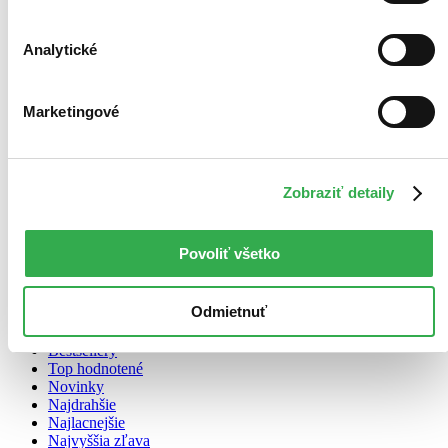
leporelo (1 titul)
leporelo
1
Analytické
Cena
Do 4 € (0 titulov)
Do 4 €
Od 4 do 8 € (0 titulov)
Od 4 do 8 €
Marketingové
Od 8 do 12 € (0 titulov)
Od 8 do 12 €
Od 12 do 16 € (0 titulov)
Od 12 do 16 €
Viac ako 16 € (0 titulov)
Viac ako 16 €
Ďalšie možnosti
Zobraziť detaily
Zúžiť výber
Zoradiť
Povoliť všetko
Odmietnuť
Bestsellery
Top hodnotené
Novinky
Najdrahšie
Najlacnejšie
Najvyššia zľava