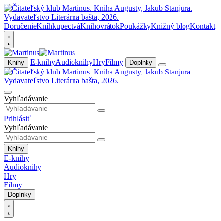
Doručenie
Kníhkupectvá
Knihovrátok
Poukážky
Knižný blog
Kontakt
E-knihy
Audioknihy
Hry
Filmy
Knihy
Doplnky
Vyhľadávanie
Prihlásiť
Vyhľadávanie
Knihy
E-knihy
Audioknihy
Hry
Filmy
Doplnky