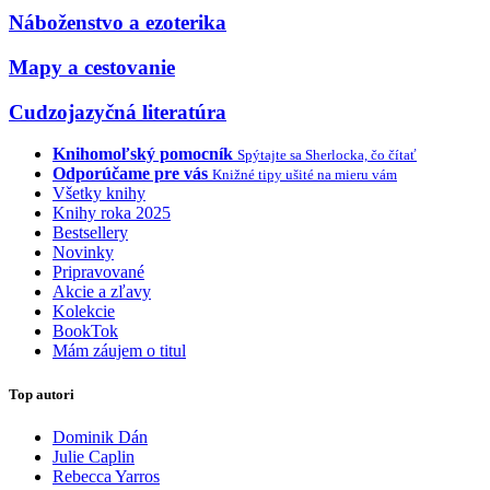
Náboženstvo a ezoterika
Mapy a cestovanie
Cudzojazyčná literatúra
Knihomoľský pomocník
Spýtajte sa Sherlocka, čo čítať
Odporúčame pre vás
Knižné tipy ušité na mieru vám
Všetky knihy
Knihy roka 2025
Bestsellery
Novinky
Pripravované
Akcie a zľavy
Kolekcie
BookTok
Mám záujem o titul
Top autori
Dominik Dán
Julie Caplin
Rebecca Yarros