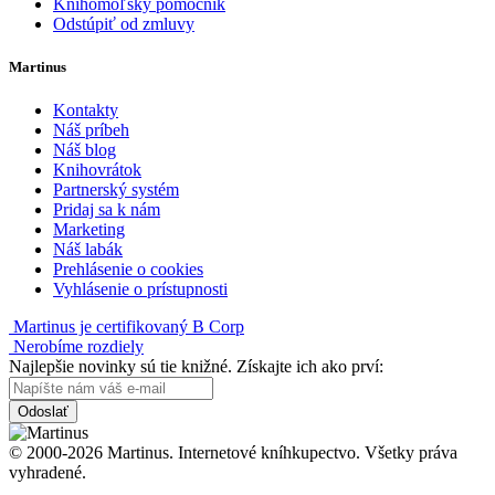
Knihomoľský pomocník
Odstúpiť od zmluvy
Martinus
Kontakty
Náš príbeh
Náš blog
Knihovrátok
Partnerský systém
Pridaj sa k nám
Marketing
Náš labák
Prehlásenie o cookies
Vyhlásenie o prístupnosti
Martinus je certifikovaný B Corp
Nerobíme rozdiely
Najlepšie novinky sú tie knižné. Získajte ich ako prví:
Odoslať
© 2000-2026 Martinus. Internetové kníhkupectvo. Všetky práva
vyhradené.