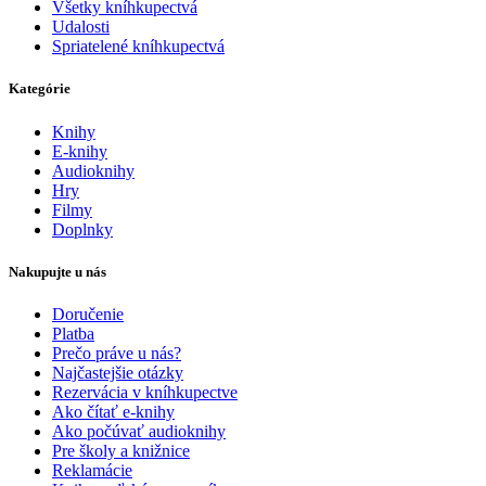
Všetky kníhkupectvá
Udalosti
Spriatelené kníhkupectvá
Kategórie
Knihy
E-knihy
Audioknihy
Hry
Filmy
Doplnky
Nakupujte u nás
Doručenie
Platba
Prečo práve u nás?
Najčastejšie otázky
Rezervácia v kníhkupectve
Ako čítať e-knihy
Ako počúvať audioknihy
Pre školy a knižnice
Reklamácie