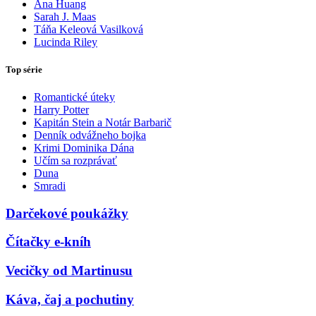
Ana Huang
Sarah J. Maas
Táňa Keleová Vasilková
Lucinda Riley
Top série
Romantické úteky
Harry Potter
Kapitán Stein a Notár Barbarič
Denník odvážneho bojka
Krimi Dominika Dána
Učím sa rozprávať
Duna
Smradi
Darčekové poukážky
Čítačky e-kníh
Vecičky od Martinusu
Káva, čaj a pochutiny