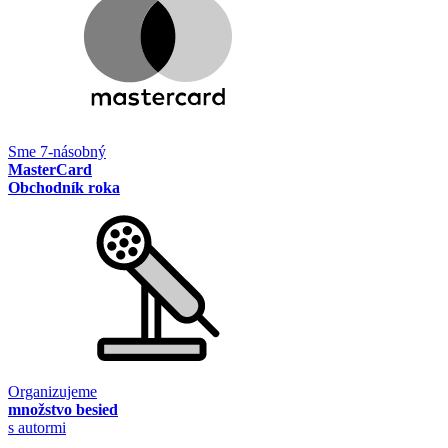
Sme 7-násobný
MasterCard
Obchodník roka
Organizujeme
množstvo besied
s autormi