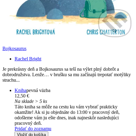
Bojkosaurus
Rachel Bright
Je prekrásny deň a Bojkosaurus sa teší na výlet plný dobrôt a
dobrodružstva. Lenže… v brušku sa mu začínajú trepotať motýliky
strachu...
Kniha
pevná väzba
12,50 €
Na sklade > 5 ks
Táto kniha sa môže na cestu ku vám vybrať prakticky
okamžite! Ak si ju objednáte do 13:00 v pracovný deň,
odošleme vám ju ešte dnes, inak najneskôr nasledujúci
pracovný deň.
Pridať do zoznamu
Vložiť do košíka