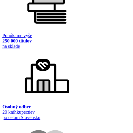
Ponúkame vyše
250 000 titulov
na sklade
Osobný odber
20 kníhkupectiev
po celom Slovensku