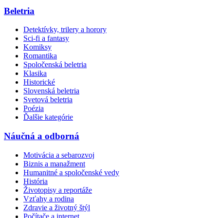
Beletria
Detektívky, trilery a horory
Sci-fi a fantasy
Komiksy
Romantika
Spoločenská beletria
Klasika
Historické
Slovenská beletria
Svetová beletria
Poézia
Ďalšie kategórie
Náučná a odborná
Motivácia a sebarozvoj
Biznis a manažment
Humanitné a spoločenské vedy
História
Životopisy a reportáže
Vzťahy a rodina
Zdravie a životný štýl
Počítače a internet