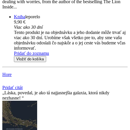
dealing with worries, from the author of the bestselling The Lion
Inside...
Kniha
leporelo
9,90 €
Viac ako 30 dní
Tento produkt je na objednávku a jeho dodanie môže trvať aj
viac ako 30 dní. Urobíme však všetko pre to, aby sme vašu
objednávku odoslali čo najskôr a o jej ceste vás budeme včas
informovať.
Pridať do zoznamu
Vložiť do košíka
Hore
Pridať citát
Láska, povedal, je ako tá najjasnejšia galaxia, ktorá nikdy
nezhasne!