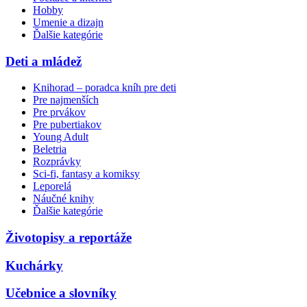
Hobby
Umenie a dizajn
Ďalšie kategórie
Deti a mládež
Knihorad – poradca kníh pre deti
Pre najmenších
Pre prvákov
Pre pubertiakov
Young Adult
Beletria
Rozprávky
Sci-fi, fantasy a komiksy
Leporelá
Náučné knihy
Ďalšie kategórie
Životopisy a reportáže
Kuchárky
Učebnice a slovníky