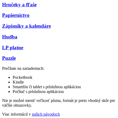
Hrnčeky a fľaše
Papiernictvo
Zápisníky a kalendáre
Hudba
LP platne
Puzzle
Prečítate na zariadeniach:
Pocketbook
Kindle
Smartfón či tablet s príslušnou aplikáciou
Počítač s príslušnou aplikáciou
Nie je možné meniť veľkosť písma, formát je preto vhodný skôr pre
väčšie obrazovky.
Viac informácií v
našich návodoch