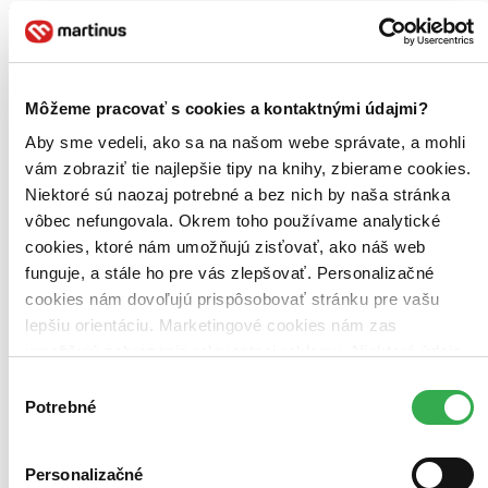
Pôvod
zahraničný (3 tituly)
zahraničný
3
Spojené kráľovstvo (3 tituly)
Spojené kráľovstvo
3
Rok vydania
Môžeme pracovať s cookies a kontaktnými údajmi?
2026 (0 titulov)
2026
Aby sme vedeli, ako sa na našom webe správate, a mohli
2025 (0 titulov)
2025
vám zobraziť tie najlepšie tipy na knihy, zbierame cookies.
2024 (0 titulov)
2024
2023 (0 titulov)
2023
Niektoré sú naozaj potrebné a bez nich by naša stránka
2022 (0 titulov)
2022
vôbec nefungovala. Okrem toho používame analytické
2021 a staršie (0 titulov)
2021 a staršie
cookies, ktoré nám umožňujú zisťovať, ako náš web
Ďalšie možnosti
funguje, a stále ho pre vás zlepšovať. Personalizačné
Autor
cookies nám dovoľujú prispôsobovať stránku pre vašu
Rachel Bright (3 tituly)
Rachel Bright
3
lepšiu orientáciu. Marketingové cookies nám zas
umožňujú zobrazenie relevantnej reklamy. Niektoré údaje
Vydavateľstvo
zdieľame aj s tretími stranami. Veľmi by nám pomohlo,
Orchard (2 tituly)
Orchard
2
Výber
Tatran (1 titul)
Tatran
1
keby sme mohli používať všetky tieto cookies. Ďakujeme!
Potrebné
súhlasu
Väzba
pevná väzba (1 titul)
pevná väzba
1
Personalizačné
brožovaná väzba (1 titul)
brožovaná väzba
1