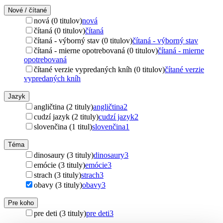
Nové / čítané
nová (0 titulov)
nová
čítaná (0 titulov)
čítaná
čítaná - výborný stav (0 titulov)
čítaná - výborný stav
čítaná - mierne opotrebovaná (0 titulov)
čítaná - mierne
opotrebovaná
čítané verzie vypredaných kníh (0 titulov)
čítané verzie
vypredaných kníh
Jazyk
angličtina (2 tituly)
angličtina
2
cudzí jazyk (2 tituly)
cudzí jazyk
2
slovenčina (1 titul)
slovenčina
1
Téma
dinosaury (3 tituly)
dinosaury
3
emócie (3 tituly)
emócie
3
strach (3 tituly)
strach
3
obavy (3 tituly)
obavy
3
Pre koho
pre deti (3 tituly)
pre deti
3