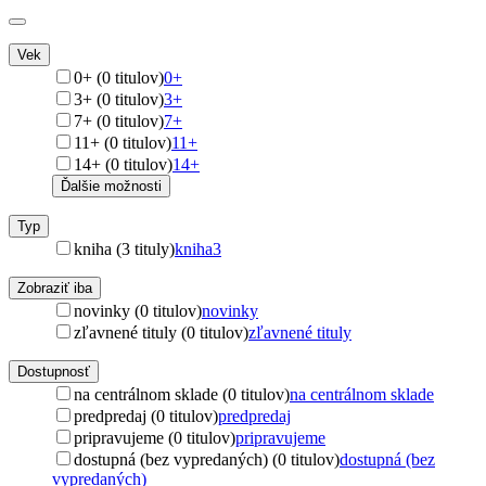
Vek
0+ (0 titulov)
0+
3+ (0 titulov)
3+
7+ (0 titulov)
7+
11+ (0 titulov)
11+
14+ (0 titulov)
14+
Ďalšie možnosti
Typ
kniha (3 tituly)
kniha
3
Zobraziť iba
novinky (0 titulov)
novinky
zľavnené tituly (0 titulov)
zľavnené tituly
Dostupnosť
na centrálnom sklade (0 titulov)
na centrálnom sklade
predpredaj (0 titulov)
predpredaj
pripravujeme (0 titulov)
pripravujeme
dostupná (bez vypredaných) (0 titulov)
dostupná (bez
vypredaných)