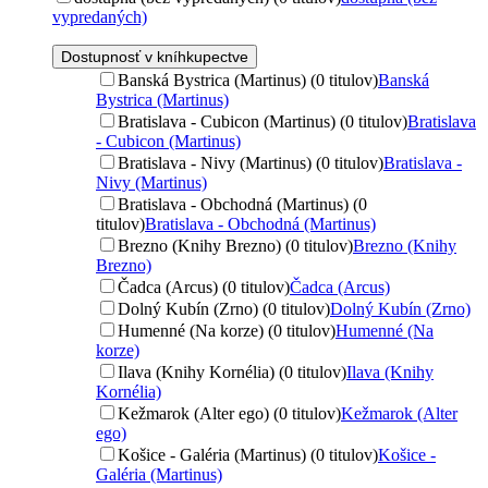
vypredaných)
Dostupnosť v kníhkupectve
Banská Bystrica (Martinus) (0 titulov)
Banská
Bystrica (Martinus)
Bratislava - Cubicon (Martinus) (0 titulov)
Bratislava
- Cubicon (Martinus)
Bratislava - Nivy (Martinus) (0 titulov)
Bratislava -
Nivy (Martinus)
Bratislava - Obchodná (Martinus) (0
titulov)
Bratislava - Obchodná (Martinus)
Brezno (Knihy Brezno) (0 titulov)
Brezno (Knihy
Brezno)
Čadca (Arcus) (0 titulov)
Čadca (Arcus)
Dolný Kubín (Zrno) (0 titulov)
Dolný Kubín (Zrno)
Humenné (Na korze) (0 titulov)
Humenné (Na
korze)
Ilava (Knihy Kornélia) (0 titulov)
Ilava (Knihy
Kornélia)
Kežmarok (Alter ego) (0 titulov)
Kežmarok (Alter
ego)
Košice - Galéria (Martinus) (0 titulov)
Košice -
Galéria (Martinus)