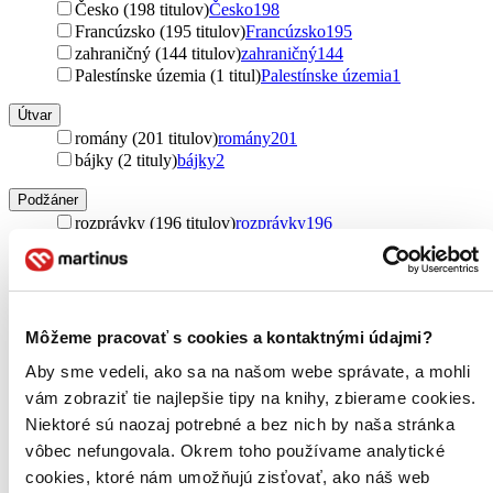
Česko (198 titulov)
Česko
198
Francúzsko (195 titulov)
Francúzsko
195
zahraničný (144 titulov)
zahraničný
144
Palestínske územia (1 titul)
Palestínske územia
1
Útvar
romány (201 titulov)
romány
201
bájky (2 tituly)
bájky
2
Podžáner
rozprávky (196 titulov)
rozprávky
196
náučné (1 titul)
náučné
1
Rok vydania
2026 (0 titulov)
2026
2025 (0 titulov)
2025
Môžeme pracovať s cookies a kontaktnými údajmi?
2024 (0 titulov)
2024
Aby sme vedeli, ako sa na našom webe správate, a mohli
2023 (0 titulov)
2023
2022 (0 titulov)
2022
vám zobraziť tie najlepšie tipy na knihy, zbierame cookies.
2021 a staršie (0 titulov)
2021 a staršie
Niektoré sú naozaj potrebné a bez nich by naša stránka
Ďalšie možnosti
vôbec nefungovala. Okrem toho používame analytické
cookies, ktoré nám umožňujú zisťovať, ako náš web
Autor