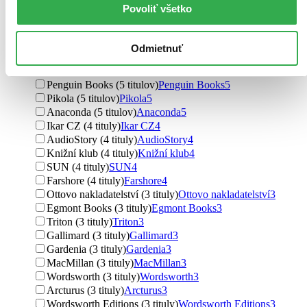
Povoliť všetko
Vydavateľstvo
Albatros CZ (17 titulov)
Albatros CZ
17
Slovenské pedagogické nakladateľstvo - Mladé letá (12
Odmietnuť
titulov)
Slovenské pedagogické nakladateľstvo - Mladé letá
12
Edice knihy Omega (6 titulov)
Edice knihy Omega
6
Penguin Books (5 titulov)
Penguin Books
5
Pikola (5 titulov)
Pikola
5
Anaconda (5 titulov)
Anaconda
5
Ikar CZ (4 tituly)
Ikar CZ
4
AudioStory (4 tituly)
AudioStory
4
Knižní klub (4 tituly)
Knižní klub
4
SUN (4 tituly)
SUN
4
Farshore (4 tituly)
Farshore
4
Ottovo nakladatelství (3 tituly)
Ottovo nakladatelství
3
Egmont Books (3 tituly)
Egmont Books
3
Triton (3 tituly)
Triton
3
Gallimard (3 tituly)
Gallimard
3
Gardenia (3 tituly)
Gardenia
3
MacMillan (3 tituly)
MacMillan
3
Wordsworth (3 tituly)
Wordsworth
3
Arcturus (3 tituly)
Arcturus
3
Wordsworth Editions (3 tituly)
Wordsworth Editions
3