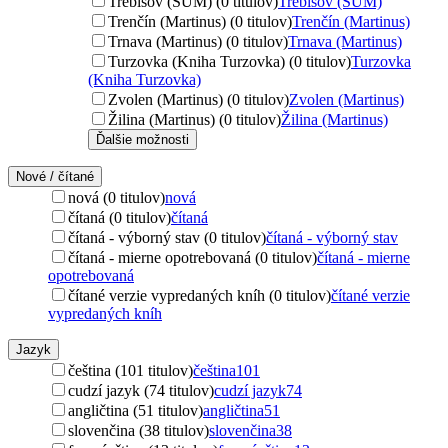
Trebišov (ŠUM) (0 titulov)
Trebišov (ŠUM)
Trenčín (Martinus) (0 titulov)
Trenčín (Martinus)
Trnava (Martinus) (0 titulov)
Trnava (Martinus)
Turzovka (Kniha Turzovka) (0 titulov)
Turzovka
(Kniha Turzovka)
Zvolen (Martinus) (0 titulov)
Zvolen (Martinus)
Žilina (Martinus) (0 titulov)
Žilina (Martinus)
Ďalšie možnosti
Nové / čítané
nová (0 titulov)
nová
čítaná (0 titulov)
čítaná
čítaná - výborný stav (0 titulov)
čítaná - výborný stav
čítaná - mierne opotrebovaná (0 titulov)
čítaná - mierne
opotrebovaná
čítané verzie vypredaných kníh (0 titulov)
čítané verzie
vypredaných kníh
Jazyk
čeština (101 titulov)
čeština
101
cudzí jazyk (74 titulov)
cudzí jazyk
74
angličtina (51 titulov)
angličtina
51
slovenčina (38 titulov)
slovenčina
38