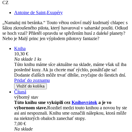
CZ
Antoine de Saint-Exupéry
„Namaluj mi beránka.“ Touto větou osloví malý kudrnatý chlapec s
šálou zkroušeného pilota, který havaroval v saharské poušti. Odkud
se hoch vzal? Přiletěl opravdu se spřežením husí z daleké planety?
Nebo je Malý princ jen výplodem pilotovy fantazie?
Kniha
10,30 €
Na sklade 1 ks
Túto knihu máme síce aktuálne na sklade, máme však už iba
posledné kusy. Ak ju chcete mať rýchlo, ponáhľajte sa!
Dodanie ďalších môže trvať dlhšie, zvyčajne do šiestich dní.
Pridať do zoznamu
Vložiť do košíka
Čítaná
výborný stav
Túto knihu sme vykúpili cez
Knihovrátok
a je vo
výbornom stave.
Rozdiel medzi touto knihou a novou by ste
asi ani nespoznali. Knihu sme označili nálepkou, ktorá môže
na niektorých obaloch zanechať stopy.
7,00 €
Na sklade