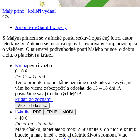
Malý princ - kolibří vydání
CZ
Antoine de Saint-Exupéry
S Malým princem se v africké poušti setkává opuštěný letec, autor
této knížky. Zatímco se pokouší opravit havarovaný stroj, povídají si
o všeličem. O tajemství podivuhodné pouti Malého prince, o dobru
a zlu, o přátelství a kráse...
Kniha
pevná väzba
6,10 €
Do 13 – 18 dní
Tento produkt momentálne nemáme na sklade, ale zvyčajne
vám ho vieme zabezpečiť a odoslať do 13 – 18 dní. A
posnažíme sa aj trochu rýchlejšie!
Pridať do zoznamu
Vložiť do košíka
E-kniha
PDF
EPUB
MOBI
4,40 €
Ihneď na stiahnutie
Máte čítačku, tablet alebo mobil? Stiahnite si do nich e-knihu:
budete ju mať hneď a ešte aj ušetríte život stromom. Viac