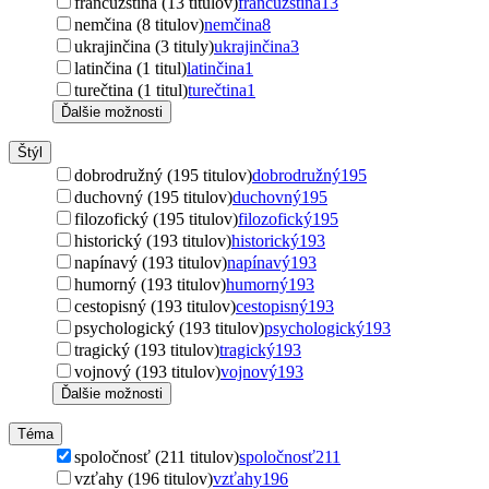
francúzština (13 titulov)
francúzština
13
nemčina (8 titulov)
nemčina
8
ukrajinčina (3 tituly)
ukrajinčina
3
latinčina (1 titul)
latinčina
1
turečtina (1 titul)
turečtina
1
Ďalšie možnosti
Štýl
dobrodružný (195 titulov)
dobrodružný
195
duchovný (195 titulov)
duchovný
195
filozofický (195 titulov)
filozofický
195
historický (193 titulov)
historický
193
napínavý (193 titulov)
napínavý
193
humorný (193 titulov)
humorný
193
cestopisný (193 titulov)
cestopisný
193
psychologický (193 titulov)
psychologický
193
tragický (193 titulov)
tragický
193
vojnový (193 titulov)
vojnový
193
Ďalšie možnosti
Téma
spoločnosť (211 titulov)
spoločnosť
211
vzťahy (196 titulov)
vzťahy
196