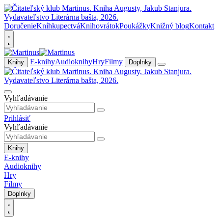
Doručenie
Kníhkupectvá
Knihovrátok
Poukážky
Knižný blog
Kontakt
E-knihy
Audioknihy
Hry
Filmy
Knihy
Doplnky
Vyhľadávanie
Prihlásiť
Vyhľadávanie
Knihy
E-knihy
Audioknihy
Hry
Filmy
Doplnky