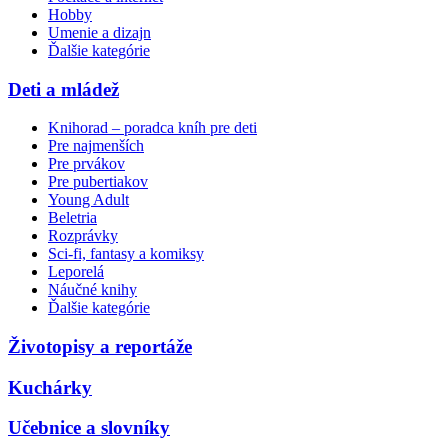
Hobby
Umenie a dizajn
Ďalšie kategórie
Deti a mládež
Knihorad – poradca kníh pre deti
Pre najmenších
Pre prvákov
Pre pubertiakov
Young Adult
Beletria
Rozprávky
Sci-fi, fantasy a komiksy
Leporelá
Náučné knihy
Ďalšie kategórie
Životopisy a reportáže
Kuchárky
Učebnice a slovníky