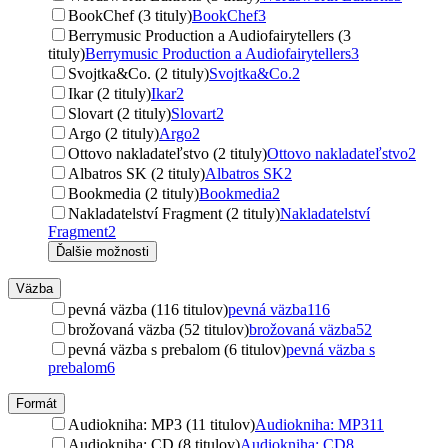
BookChef (3 tituly)
BookChef
3
Berrymusic Production a Audiofairytellers (3
tituly)
Berrymusic Production a Audiofairytellers
3
Svojtka&Co. (2 tituly)
Svojtka&Co.
2
Ikar (2 tituly)
Ikar
2
Slovart (2 tituly)
Slovart
2
Argo (2 tituly)
Argo
2
Ottovo nakladateľstvo (2 tituly)
Ottovo nakladateľstvo
2
Albatros SK (2 tituly)
Albatros SK
2
Bookmedia (2 tituly)
Bookmedia
2
Nakladatelství Fragment (2 tituly)
Nakladatelství
Fragment
2
Ďalšie možnosti
Väzba
pevná väzba (116 titulov)
pevná väzba
116
brožovaná väzba (52 titulov)
brožovaná väzba
52
pevná väzba s prebalom (6 titulov)
pevná väzba s
prebalom
6
Formát
Audiokniha: MP3 (11 titulov)
Audiokniha: MP3
11
Audiokniha: CD (8 titulov)
Audiokniha: CD
8