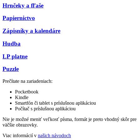
Hrnčeky a fľaše
Papiernictvo
Zápisníky a kalendáre
Hudba
LP platne
Puzzle
Prečítate na zariadeniach:
Pocketbook
Kindle
Smartfón či tablet s príslušnou aplikáciou
Počítač s príslušnou aplikáciou
Nie je možné meniť veľkosť písma, formát je preto vhodný skôr pre
väčšie obrazovky.
Viac informácií v
našich návodoch