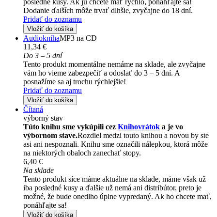
posledné kusy. Ak ju chcete mať rýchlo, ponáhľajte sa!
Dodanie ďalších môže trvať dlhšie, zvyčajne do 18 dní.
Pridať do zoznamu
Vložiť do košíka
Audiokniha
MP3 na CD
11,34 €
Do 3 – 5 dní
Tento produkt momentálne nemáme na sklade, ale zvyčajne
vám ho vieme zabezpečiť a odoslať do 3 – 5 dní. A
posnažíme sa aj trochu rýchlejšie!
Pridať do zoznamu
Vložiť do košíka
Čítaná
výborný stav
Túto knihu sme vykúpili cez
Knihovrátok
a je vo
výbornom stave.
Rozdiel medzi touto knihou a novou by ste
asi ani nespoznali. Knihu sme označili nálepkou, ktorá môže
na niektorých obaloch zanechať stopy.
6,40 €
Na sklade
Tento produkt síce máme aktuálne na sklade, máme však už
iba posledné kusy a ďalšie už nemá ani distribútor, preto je
možné, že bude onedlho úplne vypredaný. Ak ho chcete mať,
ponáhľajte sa!
Vložiť do košíka