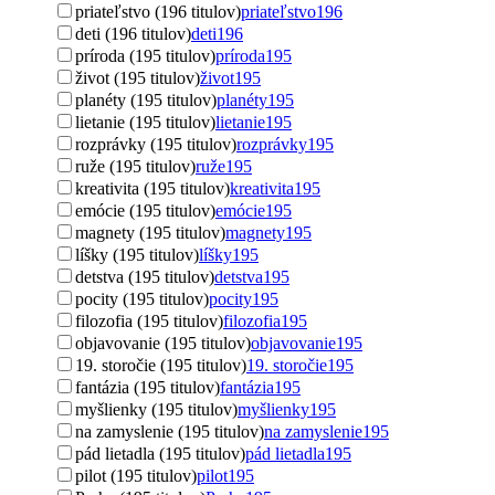
priateľstvo (196 titulov)
priateľstvo
196
deti (196 titulov)
deti
196
príroda (195 titulov)
príroda
195
život (195 titulov)
život
195
planéty (195 titulov)
planéty
195
lietanie (195 titulov)
lietanie
195
rozprávky (195 titulov)
rozprávky
195
ruže (195 titulov)
ruže
195
kreativita (195 titulov)
kreativita
195
emócie (195 titulov)
emócie
195
magnety (195 titulov)
magnety
195
líšky (195 titulov)
líšky
195
detstva (195 titulov)
detstva
195
pocity (195 titulov)
pocity
195
filozofia (195 titulov)
filozofia
195
objavovanie (195 titulov)
objavovanie
195
19. storočie (195 titulov)
19. storočie
195
fantázia (195 titulov)
fantázia
195
myšlienky (195 titulov)
myšlienky
195
na zamyslenie (195 titulov)
na zamyslenie
195
pád lietadla (195 titulov)
pád lietadla
195
pilot (195 titulov)
pilot
195