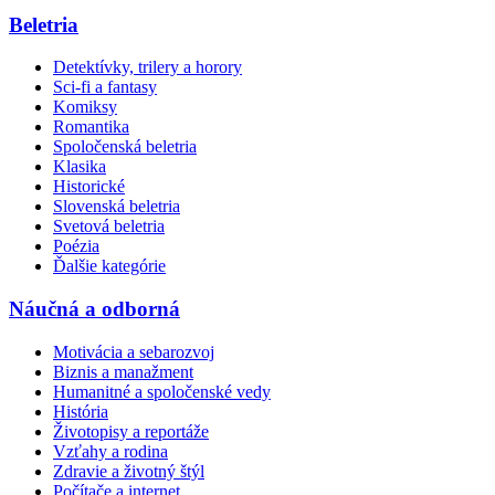
Beletria
Detektívky, trilery a horory
Sci-fi a fantasy
Komiksy
Romantika
Spoločenská beletria
Klasika
Historické
Slovenská beletria
Svetová beletria
Poézia
Ďalšie kategórie
Náučná a odborná
Motivácia a sebarozvoj
Biznis a manažment
Humanitné a spoločenské vedy
História
Životopisy a reportáže
Vzťahy a rodina
Zdravie a životný štýl
Počítače a internet