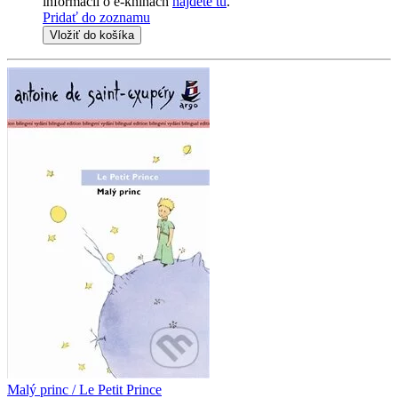
informácii o e-knihách
nájdete tu
.
Pridať do zoznamu
Vložiť do košíka
Malý princ / Le Petit Prince