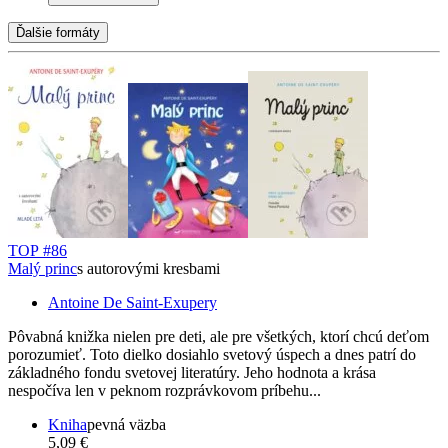
Ďalšie formáty
TOP #86
Malý princ
s autorovými kresbami
Antoine De Saint-Exupery
Pôvabná knižka nielen pre deti, ale pre všetkých, ktorí chcú deťom
porozumieť. Toto dielko dosiahlo svetový úspech a dnes patrí do
základného fondu svetovej literatúry. Jeho hodnota a krása
nespočíva len v peknom rozprávkovom príbehu...
Kniha
pevná väzba
5,09 €