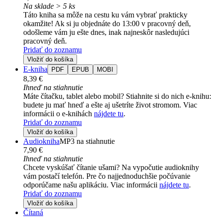
Na sklade > 5 ks
Táto kniha sa môže na cestu ku vám vybrať prakticky
okamžite! Ak si ju objednáte do 13:00 v pracovný deň,
odošleme vám ju ešte dnes, inak najneskôr nasledujúci
pracovný deň.
Pridať do zoznamu
Vložiť do košíka
E-kniha
PDF
EPUB
MOBI
8,39 €
Ihneď na stiahnutie
Máte čítačku, tablet alebo mobil? Stiahnite si do nich e-knihu:
budete ju mať hneď a ešte aj ušetríte život stromom. Viac
informácii o e-knihách
nájdete tu
.
Pridať do zoznamu
Vložiť do košíka
Audiokniha
MP3 na stiahnutie
7,90 €
Ihneď na stiahnutie
Chcete vyskúšať čítanie ušami? Na vypočutie audioknihy
vám postačí telefón. Pre čo najjednoduchšie počúvanie
odporúčame našu aplikáciu. Viac informácii
nájdete tu
.
Pridať do zoznamu
Vložiť do košíka
Čítaná