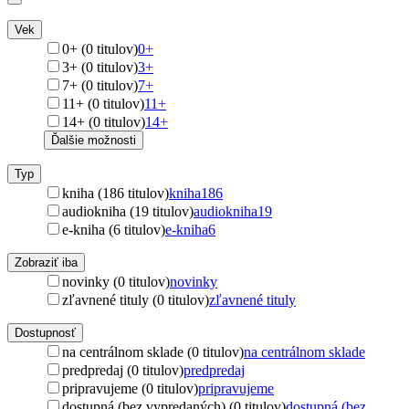
Vek
0+ (0 titulov)
0+
3+ (0 titulov)
3+
7+ (0 titulov)
7+
11+ (0 titulov)
11+
14+ (0 titulov)
14+
Ďalšie možnosti
Typ
kniha (186 titulov)
kniha
186
audiokniha (19 titulov)
audiokniha
19
e-kniha (6 titulov)
e-kniha
6
Zobraziť iba
novinky (0 titulov)
novinky
zľavnené tituly (0 titulov)
zľavnené tituly
Dostupnosť
na centrálnom sklade (0 titulov)
na centrálnom sklade
predpredaj (0 titulov)
predpredaj
pripravujeme (0 titulov)
pripravujeme
dostupná (bez vypredaných) (0 titulov)
dostupná (bez