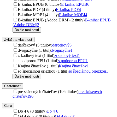
E-kniha: EPUB (6 titulov)
E-kniha: EPUB
6
E-kniha: PDF (4 tituly)
E-kniha: PDF
4
E-kniha: MOBI (4 tituly)
E-kniha: MOBI
4
E-kniha: EPUB (Adobe DRM) (2 tituly)
E-kniha: EPUB
(Adobe DRM)
2
Ďalšie možnosti
Zvláštna vlastnosť
darčekový (5 titulov)
darčekový
5
dvojjazyčné (1 titul)
dvojjazyčné
1
zrkadlový text (1 titul)
zrkadlový text
1
s podporou FPU (1 titul)
s podporou FPU
1
Krajina čitateľov (1 titul)
Krajina čitateľov
1
so špeciálnou oriezkou (1 titul)
so špeciálnou oriezkou
1
Ďalšie možnosti
Čitateľnosť
pre skúsených čitateľov (196 titulov)
pre skúsených
čitateľov
196
Cena
Do 4 € (0 titulov)
Do 4 €
Od 4 do 8 € (0 titulov)
Od 4 do 8 €