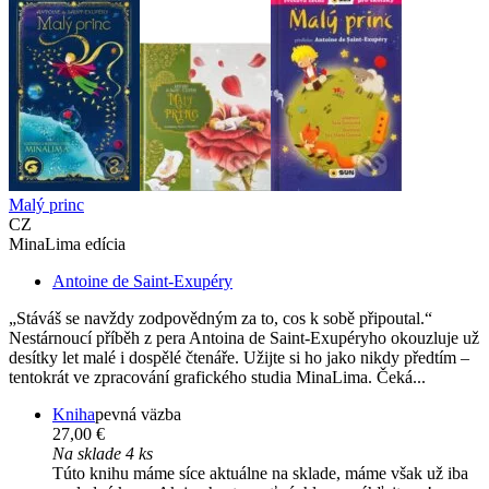
Malý princ
CZ
MinaLima edícia
Antoine de Saint-Exupéry
„Stáváš se navždy zodpovědným za to, cos k sobě připoutal.“
Nestárnoucí příběh z pera Antoina de Saint-Exupéryho okouzluje už
desítky let malé i dospělé čtenáře. Užijte si ho jako nikdy předtím –
tentokrát ve zpracování grafického studia MinaLima. Čeká...
Kniha
pevná väzba
27,00 €
Na sklade 4 ks
Túto knihu máme síce aktuálne na sklade, máme však už iba