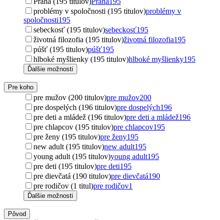
Praha (195 titulov)
Praha
195
problémy v spoločnosti (195 titulov)
problémy v
spoločnosti
195
sebeckosť (195 titulov)
sebeckosť
195
životná filozofia (195 titulov)
životná filozofia
195
púšť (195 titulov)
púšť
195
hlboké myšlienky (195 titulov)
hlboké myšlienky
195
Ďalšie možnosti
Pre koho
pre mužov (200 titulov)
pre mužov
200
pre dospelých (196 titulov)
pre dospelých
196
pre deti a mládež (196 titulov)
pre deti a mládež
196
pre chlapcov (195 titulov)
pre chlapcov
195
pre ženy (195 titulov)
pre ženy
195
new adult (195 titulov)
new adult
195
young adult (195 titulov)
young adult
195
pre deti (195 titulov)
pre deti
195
pre dievčatá (190 titulov)
pre dievčatá
190
pre rodičov (1 titul)
pre rodičov
1
Ďalšie možnosti
Pôvod