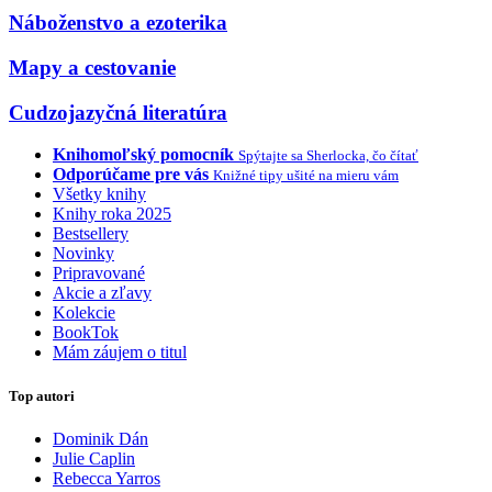
Náboženstvo a ezoterika
Mapy a cestovanie
Cudzojazyčná literatúra
Knihomoľský pomocník
Spýtajte sa Sherlocka, čo čítať
Odporúčame pre vás
Knižné tipy ušité na mieru vám
Všetky knihy
Knihy roka 2025
Bestsellery
Novinky
Pripravované
Akcie a zľavy
Kolekcie
BookTok
Mám záujem o titul
Top autori
Dominik Dán
Julie Caplin
Rebecca Yarros