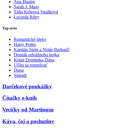
Ana Huang
Sarah J. Maas
Táňa Keleová Vasilková
Lucinda Riley
Top série
Romantické úteky
Harry Potter
Kapitán Stein a Notár Barbarič
Denník odvážneho bojka
Krimi Dominika Dána
Učím sa rozprávať
Duna
Smradi
Darčekové poukážky
Čítačky e-kníh
Vecičky od Martinusu
Káva, čaj a pochutiny