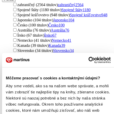
zahraničný (2564 titulov)
zahraničný
2564
Spojené štáty (1180 titulov)
Spojené štáty
1180
Spojené kráľovstvo (948 titulov)
Spojené kráľovstvo
948
Japonsko (104 titulov)
Japonsko
104
Česko (100 titulov)
Česko
100
Austrália (76 titulov)
Austrália
76
Írsko (67 titulov)
Írsko
67
Nemecko (41 titulov)
Nemecko
41
Kanada (39 titulov)
Kanada
39
Slovensko (34 titulov)
Slovensko
34
Francúzsko (34 titulov)
Francúzsko
34
Poľsko (23 titulov)
Poľsko
23
Čína (21 titulov)
Čína
21
Brazília (17 titulov)
Brazília
17
Nový Zéland (14 titulov)
Nový Zéland
14
Môžeme pracovať s cookies a kontaktnými údajmi?
Malajzia (11 titulov)
Malajzia
11
Aby sme vedeli, ako sa na našom webe správate, a mohli
Južná Kórea (10 titulov)
Južná Kórea
10
Kuvajt (9 titulov)
Kuvajt
9
vám zobraziť tie najlepšie tipy na knihy, zbierame cookies.
Taliansko (8 titulov)
Taliansko
8
Niektoré sú naozaj potrebné a bez nich by naša stránka
Libanon (8 titulov)
Libanon
8
vôbec nefungovala. Okrem toho používame analytické
severský (7 titulov)
severský
7
cookies, ktoré nám umožňujú zisťovať, ako náš web
Nórsko (7 titulov)
Nórsko
7