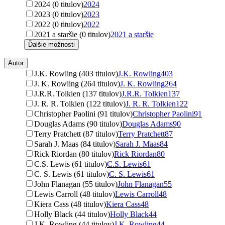
2024 (0 titulov)
2024
2023 (0 titulov)
2023
2022 (0 titulov)
2022
2021 a staršie (0 titulov)
2021 a staršie
Ďalšie možnosti
Autor
J.K. Rowling (403 titulov)
J.K. Rowling
403
J. K. Rowling (264 titulov)
J. K. Rowling
264
J.R.R. Tolkien (137 titulov)
J.R.R. Tolkien
137
J. R. R. Tolkien (122 titulov)
J. R. R. Tolkien
122
Christopher Paolini (91 titulov)
Christopher Paolini
91
Douglas Adams (90 titulov)
Douglas Adams
90
Terry Pratchett (87 titulov)
Terry Pratchett
87
Sarah J. Maas (84 titulov)
Sarah J. Maas
84
Rick Riordan (80 titulov)
Rick Riordan
80
C.S. Lewis (61 titulov)
C.S. Lewis
61
C. S. Lewis (61 titulov)
C. S. Lewis
61
John Flanagan (55 titulov)
John Flanagan
55
Lewis Carroll (48 titulov)
Lewis Carroll
48
Kiera Cass (48 titulov)
Kiera Cass
48
Holly Black (44 titulov)
Holly Black
44
J.K. Rowling (44 titulov)
J.K. Rowling
44