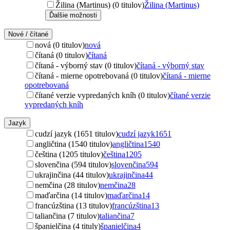
Žilina (Martinus) (0 titulov)
Žilina (Martinus)
Ďalšie možnosti
Nové / čítané
nová (0 titulov)
nová
čítaná (0 titulov)
čítaná
čítaná - výborný stav (0 titulov)
čítaná - výborný stav
čítaná - mierne opotrebovaná (0 titulov)
čítaná - mierne
opotrebovaná
čítané verzie vypredaných kníh (0 titulov)
čítané verzie
vypredaných kníh
Jazyk
cudzí jazyk (1651 titulov)
cudzí jazyk
1651
angličtina (1540 titulov)
angličtina
1540
čeština (1205 titulov)
čeština
1205
slovenčina (594 titulov)
slovenčina
594
ukrajinčina (44 titulov)
ukrajinčina
44
nemčina (28 titulov)
nemčina
28
maďarčina (14 titulov)
maďarčina
14
francúzština (13 titulov)
francúzština
13
taliančina (7 titulov)
taliančina
7
španielčina (4 tituly)
španielčina
4