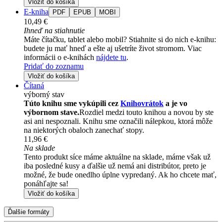
Vložiť do košíka
E-kniha
PDF
EPUB
MOBI
10,49 €
Ihneď na stiahnutie
Máte čítačku, tablet alebo mobil? Stiahnite si do nich e-knihu:
budete ju mať hneď a ešte aj ušetríte život stromom. Viac
informácii o e-knihách
nájdete tu
.
Pridať do zoznamu
Vložiť do košíka
Čítaná
výborný stav
Túto knihu sme vykúpili cez
Knihovrátok
a je vo
výbornom stave.
Rozdiel medzi touto knihou a novou by ste
asi ani nespoznali. Knihu sme označili nálepkou, ktorá môže
na niektorých obaloch zanechať stopy.
11,96 €
Na sklade
Tento produkt síce máme aktuálne na sklade, máme však už
iba posledné kusy a ďalšie už nemá ani distribútor, preto je
možné, že bude onedlho úplne vypredaný. Ak ho chcete mať,
ponáhľajte sa!
Vložiť do košíka
Ďalšie formáty