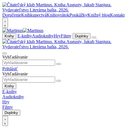
Doručenie
Kníhkupectvá
Knihovrátok
Poukážky
Knižný blog
Kontakt
E-knihy
Audioknihy
Hry
Filmy
Knihy
Doplnky
Vyhľadávanie
Prihlásiť
Vyhľadávanie
Knihy
E-knihy
Audioknihy
Hry
Filmy
Doplnky