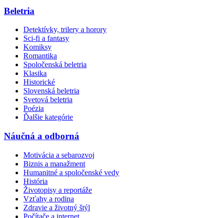
Beletria
Detektívky, trilery a horory
Sci-fi a fantasy
Komiksy
Romantika
Spoločenská beletria
Klasika
Historické
Slovenská beletria
Svetová beletria
Poézia
Ďalšie kategórie
Náučná a odborná
Motivácia a sebarozvoj
Biznis a manažment
Humanitné a spoločenské vedy
História
Životopisy a reportáže
Vzťahy a rodina
Zdravie a životný štýl
Počítače a internet