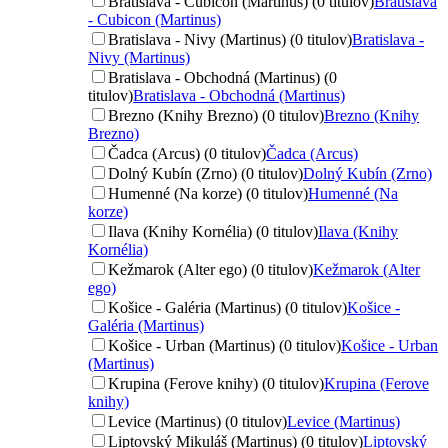
Bratislava - Cubicon (Martinus) (0 titulov)
Bratislava
- Cubicon (Martinus)
Bratislava - Nivy (Martinus) (0 titulov)
Bratislava -
Nivy (Martinus)
Bratislava - Obchodná (Martinus) (0
titulov)
Bratislava - Obchodná (Martinus)
Brezno (Knihy Brezno) (0 titulov)
Brezno (Knihy
Brezno)
Čadca (Arcus) (0 titulov)
Čadca (Arcus)
Dolný Kubín (Zrno) (0 titulov)
Dolný Kubín (Zrno)
Humenné (Na korze) (0 titulov)
Humenné (Na
korze)
Ilava (Knihy Kornélia) (0 titulov)
Ilava (Knihy
Kornélia)
Kežmarok (Alter ego) (0 titulov)
Kežmarok (Alter
ego)
Košice - Galéria (Martinus) (0 titulov)
Košice -
Galéria (Martinus)
Košice - Urban (Martinus) (0 titulov)
Košice - Urban
(Martinus)
Krupina (Ferove knihy) (0 titulov)
Krupina (Ferove
knihy)
Levice (Martinus) (0 titulov)
Levice (Martinus)
Liptovský Mikuláš (Martinus) (0 titulov)
Liptovský