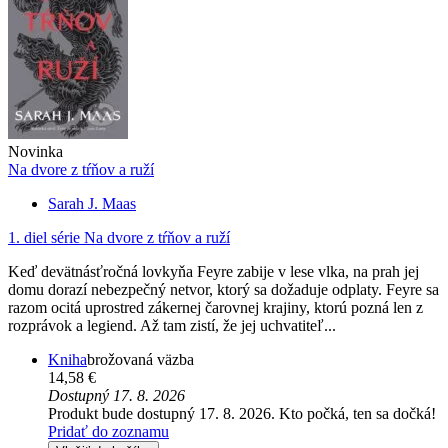
Novinka
Na dvore z tŕňov a ruží
Sarah J. Maas
1. diel série
Na dvore z tŕňov a ruží
Keď devätnásťročná lovkyňa Feyre zabije v lese vlka, na prah jej
domu dorazí nebezpečný netvor, ktorý sa dožaduje odplaty. Feyre sa
razom ocitá uprostred zákernej čarovnej krajiny, ktorú pozná len z
rozprávok a legiend. Až tam zistí, že jej uchvatiteľ...
Kniha
brožovaná väzba
14,58 €
Dostupný 17. 8. 2026
Produkt bude dostupný 17. 8. 2026. Kto počká, ten sa dočká!
Pridať do zoznamu