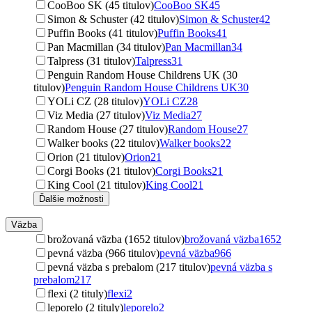
CooBoo SK (45 titulov)
CooBoo SK
45
Simon & Schuster (42 titulov)
Simon & Schuster
42
Puffin Books (41 titulov)
Puffin Books
41
Pan Macmillan (34 titulov)
Pan Macmillan
34
Talpress (31 titulov)
Talpress
31
Penguin Random House Childrens UK (30
titulov)
Penguin Random House Childrens UK
30
YOLi CZ (28 titulov)
YOLi CZ
28
Viz Media (27 titulov)
Viz Media
27
Random House (27 titulov)
Random House
27
Walker books (22 titulov)
Walker books
22
Orion (21 titulov)
Orion
21
Corgi Books (21 titulov)
Corgi Books
21
King Cool (21 titulov)
King Cool
21
Ďalšie možnosti
Väzba
brožovaná väzba (1652 titulov)
brožovaná väzba
1652
pevná väzba (966 titulov)
pevná väzba
966
pevná väzba s prebalom (217 titulov)
pevná väzba s
prebalom
217
flexi (2 tituly)
flexi
2
leporelo (2 tituly)
leporelo
2