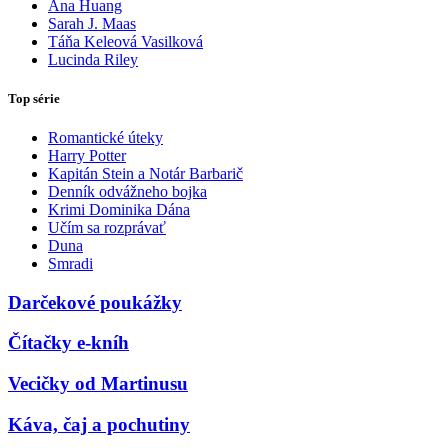
Ana Huang
Sarah J. Maas
Táňa Keleová Vasilková
Lucinda Riley
Top série
Romantické úteky
Harry Potter
Kapitán Stein a Notár Barbarič
Denník odvážneho bojka
Krimi Dominika Dána
Učím sa rozprávať
Duna
Smradi
Darčekové poukážky
Čítačky e-kníh
Vecičky od Martinusu
Káva, čaj a pochutiny