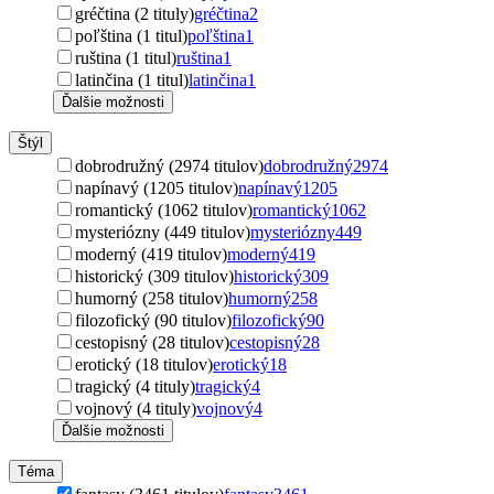
gréčtina (2 tituly)
gréčtina
2
poľština (1 titul)
poľština
1
ruština (1 titul)
ruština
1
latinčina (1 titul)
latinčina
1
Ďalšie možnosti
Štýl
dobrodružný (2974 titulov)
dobrodružný
2974
napínavý (1205 titulov)
napínavý
1205
romantický (1062 titulov)
romantický
1062
mysteriózny (449 titulov)
mysteriózny
449
moderný (419 titulov)
moderný
419
historický (309 titulov)
historický
309
humorný (258 titulov)
humorný
258
filozofický (90 titulov)
filozofický
90
cestopisný (28 titulov)
cestopisný
28
erotický (18 titulov)
erotický
18
tragický (4 tituly)
tragický
4
vojnový (4 tituly)
vojnový
4
Ďalšie možnosti
Téma