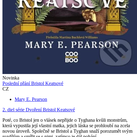
Novinka
Poslední přání Bristol Keatsové
CZ
Mary E. Pearson
2. diel série
Dvoření Bristol Keatsové
Poté, co Bristol jen o vlásek nepřijde o Tyghana kvůli monstrům,
která vypustila její vlastní matka, jejich láska se prohloubí na zcela
novou úroveň. Společně se Bristol a Tyghan snaží porozumět svým
rozdílům a smířit se s nimi, zatímco je dál pohání...