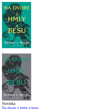
Novinka
Na dvore z hmly a besu