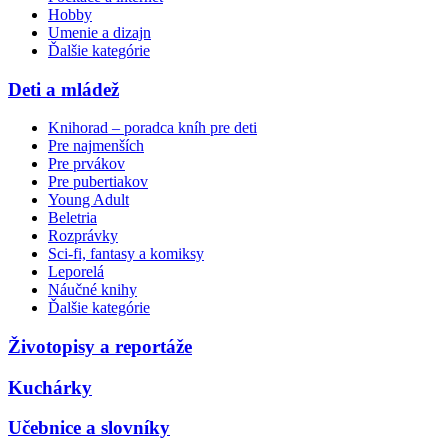
Hobby
Umenie a dizajn
Ďalšie kategórie
Deti a mládež
Knihorad – poradca kníh pre deti
Pre najmenších
Pre prvákov
Pre pubertiakov
Young Adult
Beletria
Rozprávky
Sci-fi, fantasy a komiksy
Leporelá
Náučné knihy
Ďalšie kategórie
Životopisy a reportáže
Kuchárky
Učebnice a slovníky