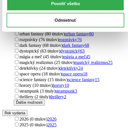
Povoliť všetko
sci-fi (500 titulov)
sci-fi
500
high fantasy (413 titulov)
high fantasy
413
low fantasy (366 titulov)
low fantasy
366
Odmietnuť
komiksy (169 titulov)
komiksy
169
manga (123 titulov)
manga
123
urban fantasy (80 titulov)
urban fantasy
80
rozprávky (76 titulov)
rozprávky
76
dark fantasy (68 titulov)
dark fantasy
68
dystopický (63 titulov)
dystopický
63
mágia a meč (45 titulov)
mágia a meč
45
magický realizmus (25 titulov)
magický realizmus
25
detektívky (24 titulov)
detektívky
24
space opera (18 titulov)
space opera
18
science fantasy (15 titulov)
science fantasy
15
horory (10 titulov)
horory
10
steampunk (3 tituly)
steampunk
3
thrillery (2 tituly)
thrillery
2
Ďalšie možnosti
Rok vydania
2026 (0 titulov)
2026
2025 (0 titulov)
2025