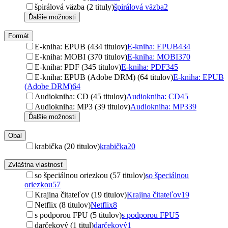
špirálová väzba (2 tituly)
špirálová väzba
2
Ďalšie možnosti
Formát
E-kniha: EPUB (434 titulov)
E-kniha: EPUB
434
E-kniha: MOBI (370 titulov)
E-kniha: MOBI
370
E-kniha: PDF (345 titulov)
E-kniha: PDF
345
E-kniha: EPUB (Adobe DRM) (64 titulov)
E-kniha: EPUB
(Adobe DRM)
64
Audiokniha: CD (45 titulov)
Audiokniha: CD
45
Audiokniha: MP3 (39 titulov)
Audiokniha: MP3
39
Ďalšie možnosti
Obal
krabička (20 titulov)
krabička
20
Zvláštna vlastnosť
so špeciálnou oriezkou (57 titulov)
so špeciálnou
oriezkou
57
Krajina čitateľov (19 titulov)
Krajina čitateľov
19
Netflix (8 titulov)
Netflix
8
s podporou FPU (5 titulov)
s podporou FPU
5
darčekový (1 titul)
darčekový
1