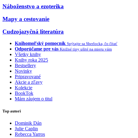
Náboženstvo a ezoterika
Mapy a cestovanie
Cudzojazyčná literatúra
Knihomoľský pomocník
Spýtajte sa Sherlocka, čo čítať
Odporúčame pre vás
Knižné tipy ušité na mieru vám
Všetky knihy
Knihy roka 2025
Bestsellery
Novinky
Pripravované
Akcie a zľavy
Kolekcie
BookTok
Mám záujem o titul
Top autori
Dominik Dán
Julie Caplin
Rebecca Yarros