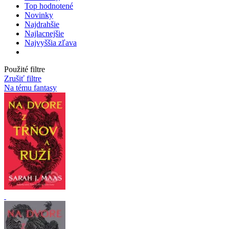
Top hodnotené
Novinky
Najdrahšie
Najlacnejšie
Najvyššia zľava
Použité filtre
Zrušiť filtre
Na tému fantasy