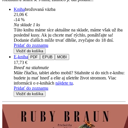
Kniha
brožovaná väzba
21,06 €
-14 %
Na sklade 1 ks
Túto knihu máme síce aktuálne na sklade, máme však už iba
posledné kusy. Ak ju chcete mať rýchlo, ponáhľajte sa!
Dodanie ďalších môže trvať dlhšie, zvyčajne do 18 dní.
Pridať do zoznamu
Vložiť do košíka
E-kniha
PDF
EPUB
MOBI
17,73 €
Ihneď na stiahnutie
Máte čítačku, tablet alebo mobil? Stiahnite si do nich e-knihu:
budete ju mať hneď a ešte aj ušetríte život stromom. Viac
informácii o e-knihách
nájdete tu
.
Pridať do zoznamu
Vložiť do košíka