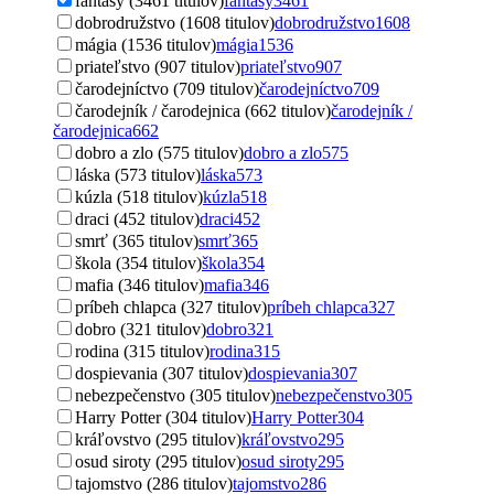
fantasy (3461 titulov)
fantasy
3461
dobrodružstvo (1608 titulov)
dobrodružstvo
1608
mágia (1536 titulov)
mágia
1536
priateľstvo (907 titulov)
priateľstvo
907
čarodejníctvo (709 titulov)
čarodejníctvo
709
čarodejník / čarodejnica (662 titulov)
čarodejník /
čarodejnica
662
dobro a zlo (575 titulov)
dobro a zlo
575
láska (573 titulov)
láska
573
kúzla (518 titulov)
kúzla
518
draci (452 titulov)
draci
452
smrť (365 titulov)
smrť
365
škola (354 titulov)
škola
354
mafia (346 titulov)
mafia
346
príbeh chlapca (327 titulov)
príbeh chlapca
327
dobro (321 titulov)
dobro
321
rodina (315 titulov)
rodina
315
dospievania (307 titulov)
dospievania
307
nebezpečenstvo (305 titulov)
nebezpečenstvo
305
Harry Potter (304 titulov)
Harry Potter
304
kráľovstvo (295 titulov)
kráľovstvo
295
osud siroty (295 titulov)
osud siroty
295
tajomstvo (286 titulov)
tajomstvo
286