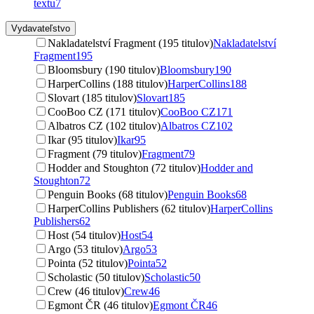
textu
7
Vydavateľstvo
Nakladatelství Fragment (195 titulov)
Nakladatelství
Fragment
195
Bloomsbury (190 titulov)
Bloomsbury
190
HarperCollins (188 titulov)
HarperCollins
188
Slovart (185 titulov)
Slovart
185
CooBoo CZ (171 titulov)
CooBoo CZ
171
Albatros CZ (102 titulov)
Albatros CZ
102
Ikar (95 titulov)
Ikar
95
Fragment (79 titulov)
Fragment
79
Hodder and Stoughton (72 titulov)
Hodder and
Stoughton
72
Penguin Books (68 titulov)
Penguin Books
68
HarperCollins Publishers (62 titulov)
HarperCollins
Publishers
62
Host (54 titulov)
Host
54
Argo (53 titulov)
Argo
53
Pointa (52 titulov)
Pointa
52
Scholastic (50 titulov)
Scholastic
50
Crew (46 titulov)
Crew
46
Egmont ČR (46 titulov)
Egmont ČR
46