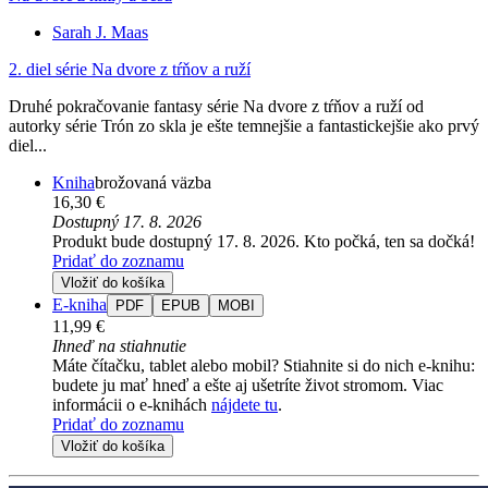
Sarah J. Maas
2. diel série
Na dvore z tŕňov a ruží
Druhé pokračovanie fantasy série Na dvore z tŕňov a ruží od
autorky série Trón zo skla je ešte temnejšie a fantastickejšie ako prvý
diel...
Kniha
brožovaná väzba
16,30 €
Dostupný 17. 8. 2026
Produkt bude dostupný 17. 8. 2026. Kto počká, ten sa dočká!
Pridať do zoznamu
Vložiť do košíka
E-kniha
PDF
EPUB
MOBI
11,99 €
Ihneď na stiahnutie
Máte čítačku, tablet alebo mobil? Stiahnite si do nich e-knihu:
budete ju mať hneď a ešte aj ušetríte život stromom. Viac
informácii o e-knihách
nájdete tu
.
Pridať do zoznamu
Vložiť do košíka