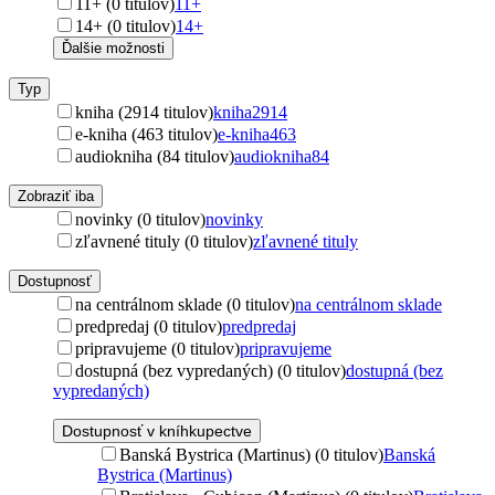
11+ (0 titulov)
11+
14+ (0 titulov)
14+
Ďalšie možnosti
Typ
kniha (2914 titulov)
kniha
2914
e-kniha (463 titulov)
e-kniha
463
audiokniha (84 titulov)
audiokniha
84
Zobraziť iba
novinky (0 titulov)
novinky
zľavnené tituly (0 titulov)
zľavnené tituly
Dostupnosť
na centrálnom sklade (0 titulov)
na centrálnom sklade
predpredaj (0 titulov)
predpredaj
pripravujeme (0 titulov)
pripravujeme
dostupná (bez vypredaných) (0 titulov)
dostupná (bez
vypredaných)
Dostupnosť v kníhkupectve
Banská Bystrica (Martinus) (0 titulov)
Banská
Bystrica (Martinus)