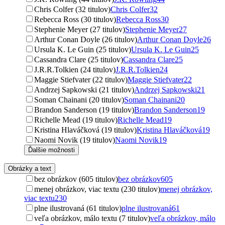
Chris Colfer (32 titulov)
Chris Colfer
32
Rebecca Ross (30 titulov)
Rebecca Ross
30
Stephenie Meyer (27 titulov)
Stephenie Meyer
27
Arthur Conan Doyle (26 titulov)
Arthur Conan Doyle
26
Ursula K. Le Guin (25 titulov)
Ursula K. Le Guin
25
Cassandra Clare (25 titulov)
Cassandra Clare
25
J.R.R.Tolkien (24 titulov)
J.R.R.Tolkien
24
Maggie Stiefvater (22 titulov)
Maggie Stiefvater
22
Andrzej Sapkowski (21 titulov)
Andrzej Sapkowski
21
Soman Chainani (20 titulov)
Soman Chainani
20
Brandon Sanderson (19 titulov)
Brandon Sanderson
19
Richelle Mead (19 titulov)
Richelle Mead
19
Kristina Hlaváčková (19 titulov)
Kristina Hlaváčková
19
Naomi Novik (19 titulov)
Naomi Novik
19
Ďalšie možnosti
Obrázky a text
bez obrázkov (605 titulov)
bez obrázkov
605
menej obrázkov, viac textu (230 titulov)
menej obrázkov,
viac textu
230
plne ilustrovaná (61 titulov)
plne ilustrovaná
61
veľa obrázkov, málo textu (7 titulov)
veľa obrázkov, málo