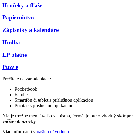
Hrnčeky a fľaše
Papiernictvo
Zápisníky a kalendáre
Hudba
LP platne
Puzzle
Prečítate na zariadeniach:
Pocketbook
Kindle
Smartfón či tablet s príslušnou aplikáciou
Počítač s príslušnou aplikáciou
Nie je možné meniť veľkosť písma, formát je preto vhodný skôr pre
väčšie obrazovky.
Viac informácií v
našich návodoch