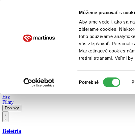
Doručenie
Kníhkupectvá
Knihovrátok
Poukážky
Knižný blog
Kontakt
Môžeme pracovať s cooki
Aby sme vedeli, ako sa na 
zbierame cookies. Niektor
E-knihy
Audioknihy
Hry
Filmy
Knihy
Doplnky
toho používame analytické
vás zlepšovať. Personaliz
Vyhľadávanie
Marketingové cookies nám 
tretími stranami. Veľmi b
Prihlásiť
Vyhľadávanie
Výber
Knihy
Potrebné
P
súhlasu
E-knihy
Audioknihy
Hry
Filmy
Doplnky
Beletria