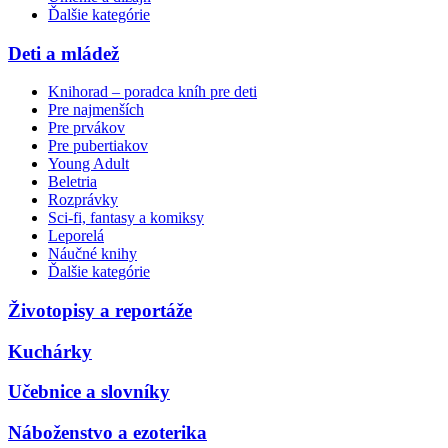
Ďalšie kategórie
Deti a mládež
Knihorad – poradca kníh pre deti
Pre najmenších
Pre prvákov
Pre pubertiakov
Young Adult
Beletria
Rozprávky
Sci-fi, fantasy a komiksy
Leporelá
Náučné knihy
Ďalšie kategórie
Životopisy a reportáže
Kuchárky
Učebnice a slovníky
Náboženstvo a ezoterika