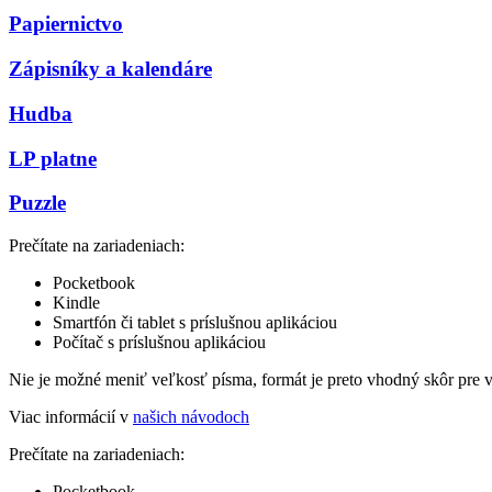
Papiernictvo
Zápisníky a kalendáre
Hudba
LP platne
Puzzle
Prečítate na zariadeniach:
Pocketbook
Kindle
Smartfón či tablet s príslušnou aplikáciou
Počítač s príslušnou aplikáciou
Nie je možné meniť veľkosť písma, formát je preto vhodný skôr pre 
Viac informácií v
našich návodoch
Prečítate na zariadeniach:
Pocketbook