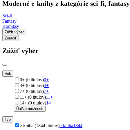
Moderné e-knihy z kategórie sci-fi, fantas
Sci-fi
Fantasy
Komiksy
Zúžiť výber
Zoradiť
Zúžiť výber
Vek
0+ (0 titulov)
0+
3+ (0 titulov)
3+
7+ (0 titulov)
7+
11+ (0 titulov)
11+
14+ (0 titulov)
14+
Ďalšie možnosti
Typ
e-kniha (1844 titulov)
e-kniha
1844