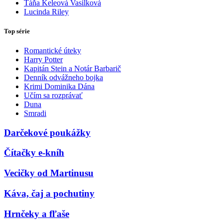
Táňa Keleová Vasilková
Lucinda Riley
Top série
Romantické úteky
Harry Potter
Kapitán Stein a Notár Barbarič
Denník odvážneho bojka
Krimi Dominika Dána
Učím sa rozprávať
Duna
Smradi
Darčekové poukážky
Čítačky e-kníh
Vecičky od Martinusu
Káva, čaj a pochutiny
Hrnčeky a fľaše