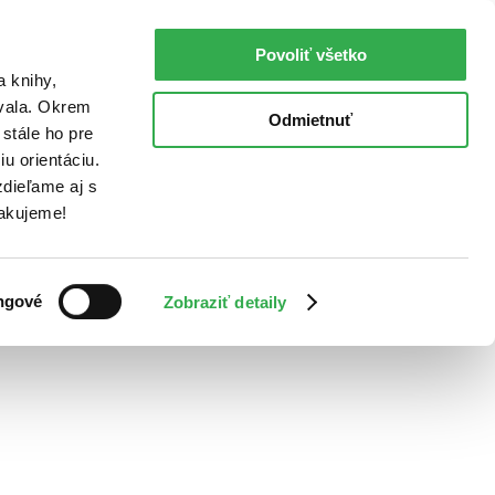
Povoliť všetko
a knihy,
ovala. Okrem
Odmietnuť
stále ho pre
u orientáciu.
dieľame aj s
Ďakujeme!
ngové
Zobraziť detaily