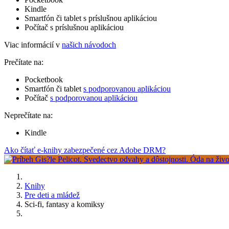
Kindle
Smartfón či tablet s príslušnou aplikáciou
Počítač s príslušnou aplikáciou
Viac informácií v
našich návodoch
Prečítate na:
Pocketbook
Smartfón či tablet
s podporovanou aplikáciou
Počítač
s podporovanou aplikáciou
Neprečítate na:
Kindle
Ako čítať e-knihy zabezpečené cez Adobe DRM?
Knihy
Pre deti a mládež
Sci-fi, fantasy a komiksy