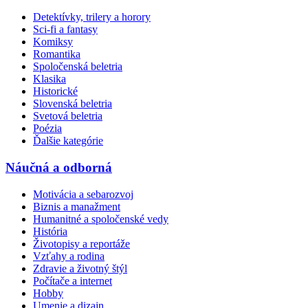
Detektívky, trilery a horory
Sci-fi a fantasy
Komiksy
Romantika
Spoločenská beletria
Klasika
Historické
Slovenská beletria
Svetová beletria
Poézia
Ďalšie kategórie
Náučná a odborná
Motivácia a sebarozvoj
Biznis a manažment
Humanitné a spoločenské vedy
História
Životopisy a reportáže
Vzťahy a rodina
Zdravie a životný štýl
Počítače a internet
Hobby
Umenie a dizajn