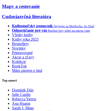
Mapy a cestovanie
Cudzojazyčná literatúra
Knihomoľský pomocník
Spýtajte sa Sherlocka, čo čítať
Odporúčame pre vás
Knižné tipy ušité na mieru vám
Všetky knihy
Knihy roka 2025
Bestsellery
Novinky
Pripravované
Akcie a zľavy
Kolekcie
BookTok
Mám záujem o titul
Top autori
Dominik Dán
Julie Caplin
Rebecca Yarros
Ana Huang
Sarah J. Maas