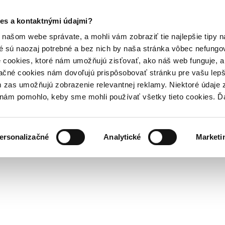
es a kontaktnými údajmi?
našom webe správate, a mohli vám zobraziť tie najlepšie tipy n
é sú naozaj potrebné a bez nich by naša stránka vôbec nefung
 cookies, ktoré nám umožňujú zisťovať, ako náš web funguje, a 
ačné cookies nám dovoľujú prispôsobovať stránku pre vašu lepši
zas umožňujú zobrazenie relevantnej reklamy. Niektoré údaje z
y nám pomohlo, keby sme mohli používať všetky tieto cookies. 
ersonalizačné
Analytické
Marketi