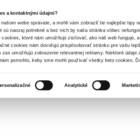
es a kontaktnými údajmi?
našom webe správate, a mohli vám zobraziť tie najlepšie tipy n
é sú naozaj potrebné a bez nich by naša stránka vôbec nefung
 cookies, ktoré nám umožňujú zisťovať, ako náš web funguje, a 
ačné cookies nám dovoľujú prispôsobovať stránku pre vašu lepši
zas umožňujú zobrazenie relevantnej reklamy. Niektoré údaje z
y nám pomohlo, keby sme mohli používať všetky tieto cookies. 
ersonalizačné
Analytické
Marketi