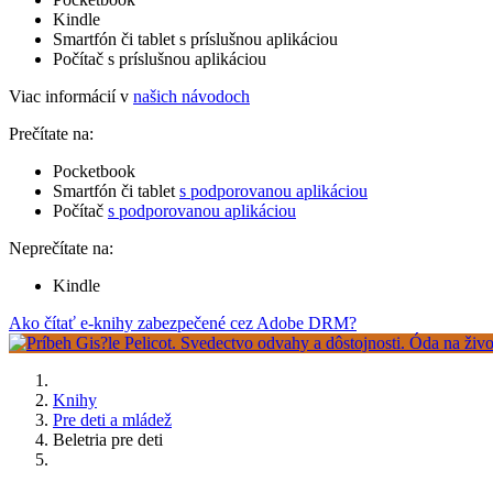
Kindle
Smartfón či tablet s príslušnou aplikáciou
Počítač s príslušnou aplikáciou
Viac informácií v
našich návodoch
Prečítate na:
Pocketbook
Smartfón či tablet
s podporovanou aplikáciou
Počítač
s podporovanou aplikáciou
Neprečítate na:
Kindle
Ako čítať e-knihy zabezpečené cez Adobe DRM?
Knihy
Pre deti a mládež
Beletria pre deti