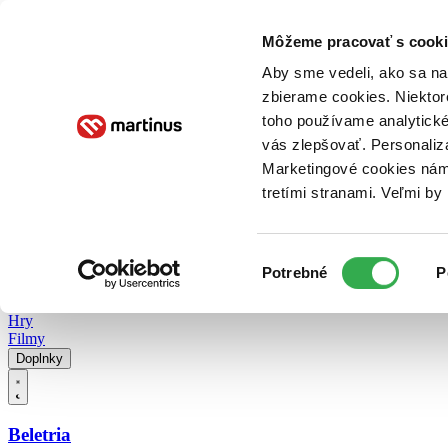
Doručenie
Kníhkupectvá
Knihovrátok
Poukážky
Knižný blog
Kontakt
Môžeme pracovať s cooki
Aby sme vedeli, ako sa na 
zbierame cookies. Niektor
E-knihy
Audioknihy
Hry
Filmy
Knihy
Doplnky
toho používame analytické
vás zlepšovať. Personaliz
Vyhľadávanie
Marketingové cookies nám 
tretími stranami. Veľmi b
Prihlásiť
Vyhľadávanie
Výber
Knihy
Potrebné
P
súhlasu
E-knihy
Audioknihy
Hry
Filmy
Doplnky
Beletria