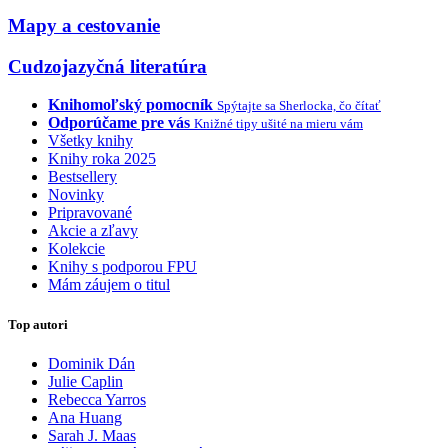
Mapy a cestovanie
Cudzojazyčná literatúra
Knihomoľský pomocník
Spýtajte sa Sherlocka, čo čítať
Odporúčame pre vás
Knižné tipy ušité na mieru vám
Všetky knihy
Knihy roka 2025
Bestsellery
Novinky
Pripravované
Akcie a zľavy
Kolekcie
Knihy s podporou FPU
Mám záujem o titul
Top autori
Dominik Dán
Julie Caplin
Rebecca Yarros
Ana Huang
Sarah J. Maas