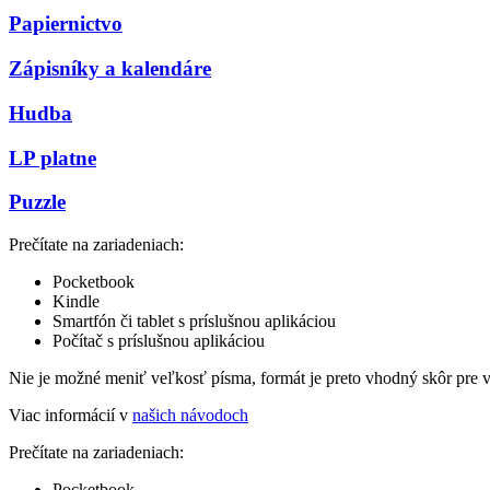
Papiernictvo
Zápisníky a kalendáre
Hudba
LP platne
Puzzle
Prečítate na zariadeniach:
Pocketbook
Kindle
Smartfón či tablet s príslušnou aplikáciou
Počítač s príslušnou aplikáciou
Nie je možné meniť veľkosť písma, formát je preto vhodný skôr pre 
Viac informácií v
našich návodoch
Prečítate na zariadeniach:
Pocketbook