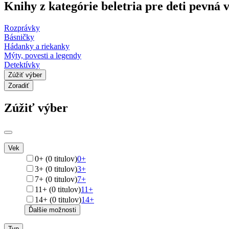
Knihy z kategórie beletria pre deti pevná
Rozprávky
Básničky
Hádanky a riekanky
Mýty, povesti a legendy
Detektívky
Zúžiť výber
Zoradiť
Zúžiť výber
Vek
0+ (0 titulov)
0+
3+ (0 titulov)
3+
7+ (0 titulov)
7+
11+ (0 titulov)
11+
14+ (0 titulov)
14+
Ďalšie možnosti
Typ