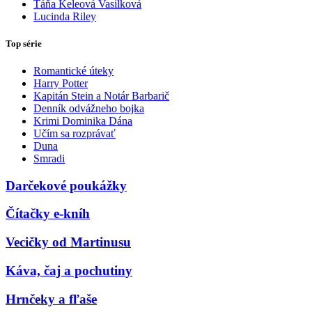
Táňa Keleová Vasilková
Lucinda Riley
Top série
Romantické úteky
Harry Potter
Kapitán Stein a Notár Barbarič
Denník odvážneho bojka
Krimi Dominika Dána
Učím sa rozprávať
Duna
Smradi
Darčekové poukážky
Čítačky e-kníh
Vecičky od Martinusu
Káva, čaj a pochutiny
Hrnčeky a fľaše