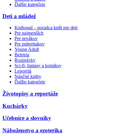
Ďalšie kategórie
Deti a mládež
Knihorad – poradca kníh pre deti
Pre najmenších
Pre prvákov
Pre pubertiakov
Young Adult
Beletria
Rozprávky
Sci-fi, fantasy a komiksy
Leporelá
Náučné knihy
Ďalšie kategórie
Životopisy a reportáže
Kuchárky
Učebnice a slovníky
Náboženstvo a ezoterika