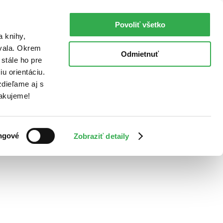
Povoliť všetko
a knihy,
ovala. Okrem
Odmietnuť
stále ho pre
u orientáciu.
dieľame aj s
Ďakujeme!
ngové
Zobraziť detaily