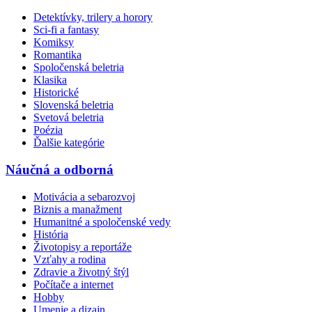
Detektívky, trilery a horory
Sci-fi a fantasy
Komiksy
Romantika
Spoločenská beletria
Klasika
Historické
Slovenská beletria
Svetová beletria
Poézia
Ďalšie kategórie
Náučná a odborná
Motivácia a sebarozvoj
Biznis a manažment
Humanitné a spoločenské vedy
História
Životopisy a reportáže
Vzťahy a rodina
Zdravie a životný štýl
Počítače a internet
Hobby
Umenie a dizajn