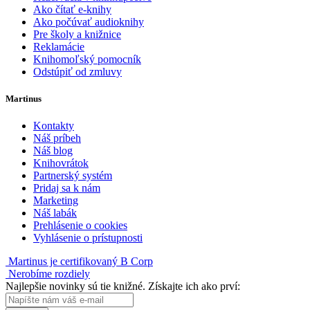
Ako čítať e-knihy
Ako počúvať audioknihy
Pre školy a knižnice
Reklamácie
Knihomoľský pomocník
Odstúpiť od zmluvy
Martinus
Kontakty
Náš príbeh
Náš blog
Knihovrátok
Partnerský systém
Pridaj sa k nám
Marketing
Náš labák
Prehlásenie o cookies
Vyhlásenie o prístupnosti
Martinus je certifikovaný B Corp
Nerobíme rozdiely
Najlepšie novinky sú tie knižné. Získajte ich ako prví: