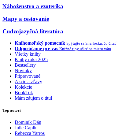
Náboženstvo a ezoterika
Mapy a cestovanie
Cudzojazyčná literatúra
Knihomoľský pomocník
Spýtajte sa Sherlocka, čo čítať
Odporúčame pre vás
Knižné tipy ušité na mieru vám
Všetky knihy
Knihy roka 2025
Bestsellery
Novinky
Pripravované
Akcie a zľavy
Kolekcie
BookTok
Mám záujem o titul
Top autori
Dominik Dán
Julie Caplin
Rebecca Yarros