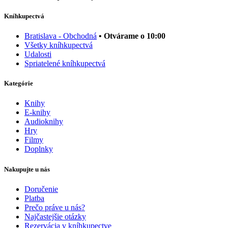
Kníhkupectvá
Bratislava - Obchodná
• Otvárame o 10:00
Všetky kníhkupectvá
Udalosti
Spriatelené kníhkupectvá
Kategórie
Knihy
E-knihy
Audioknihy
Hry
Filmy
Doplnky
Nakupujte u nás
Doručenie
Platba
Prečo práve u nás?
Najčastejšie otázky
Rezervácia v kníhkupectve