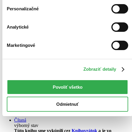
Personalizačné
Analytické
Marketingové
Přátelství plné koláčů
CZ
Cukr & Koření
Zobraziť detaily
Linda Chapman
1. diel série
Přátelství plné koláčů
Povoliť všetko
Pekárna Cukr a koření otevírá už zítra! A desetiletá Hannah už se
nemůže dočkat. Zároveň je z toho ale pěkně nervózní. Tolik to pro
Odmietnuť
ni a hlavně pro její mámu znamená… Obě milují pečení. Kvůli
mámině snu se ale musely přestěhovat a Hannah musela změnit...
Čítaná
výborný stav
Túto knihu sme vykúpili cez
Knihovrátok
a je vo