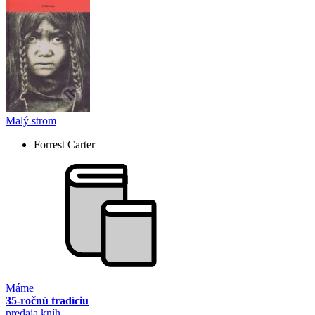
Malý strom
Forrest Carter
Máme
35-ročnú tradíciu
predaja kníh