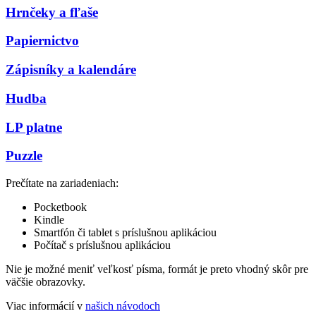
Hrnčeky a fľaše
Papiernictvo
Zápisníky a kalendáre
Hudba
LP platne
Puzzle
Prečítate na zariadeniach:
Pocketbook
Kindle
Smartfón či tablet s príslušnou aplikáciou
Počítač s príslušnou aplikáciou
Nie je možné meniť veľkosť písma, formát je preto vhodný skôr pre
väčšie obrazovky.
Viac informácií v
našich návodoch