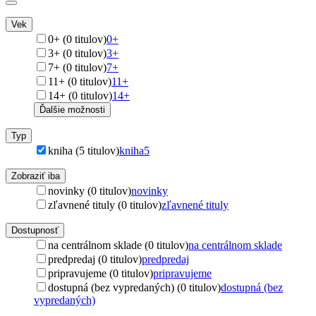
Vek
0+ (0 titulov)
0+
3+ (0 titulov)
3+
7+ (0 titulov)
7+
11+ (0 titulov)
11+
14+ (0 titulov)
14+
Ďalšie možnosti
Typ
kniha (5 titulov)
kniha
5
Zobraziť iba
novinky (0 titulov)
novinky
zľavnené tituly (0 titulov)
zľavnené tituly
Dostupnosť
na centrálnom sklade (0 titulov)
na centrálnom sklade
predpredaj (0 titulov)
predpredaj
pripravujeme (0 titulov)
pripravujeme
dostupná (bez vypredaných) (0 titulov)
dostupná (bez
vypredaných)