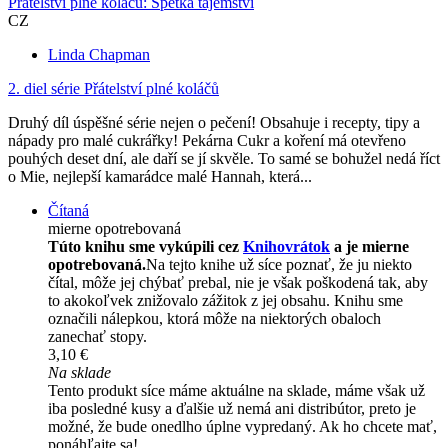
Přátelství plné koláčů: Špetka tajemství
CZ
Linda Chapman
2. diel série
Přátelství plné koláčů
Druhý díl úspěšné série nejen o pečení! Obsahuje i recepty, tipy a
nápady pro malé cukrářky! Pekárna Cukr a koření má otevřeno
pouhých deset dní, ale daří se jí skvěle. To samé se bohužel nedá říct
o Mie, nejlepší kamarádce malé Hannah, která...
Čítaná
mierne opotrebovaná
Túto knihu sme vykúpili cez
Knihovrátok
a je mierne
opotrebovaná.
Na tejto knihe už síce poznať, že ju niekto
čítal, môže jej chýbať prebal, nie je však poškodená tak, aby
to akokoľvek znižovalo zážitok z jej obsahu. Knihu sme
označili nálepkou, ktorá môže na niektorých obaloch
zanechať stopy.
3,10 €
Na sklade
Tento produkt síce máme aktuálne na sklade, máme však už
iba posledné kusy a ďalšie už nemá ani distribútor, preto je
možné, že bude onedlho úplne vypredaný. Ak ho chcete mať,
ponáhľajte sa!