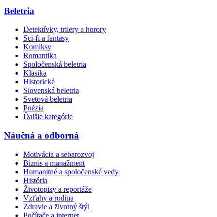
Beletria
Detektívky, trilery a horory
Sci-fi a fantasy
Komiksy
Romantika
Spoločenská beletria
Klasika
Historické
Slovenská beletria
Svetová beletria
Poézia
Ďalšie kategórie
Náučná a odborná
Motivácia a sebarozvoj
Biznis a manažment
Humanitné a spoločenské vedy
História
Životopisy a reportáže
Vzťahy a rodina
Zdravie a životný štýl
Počítače a internet