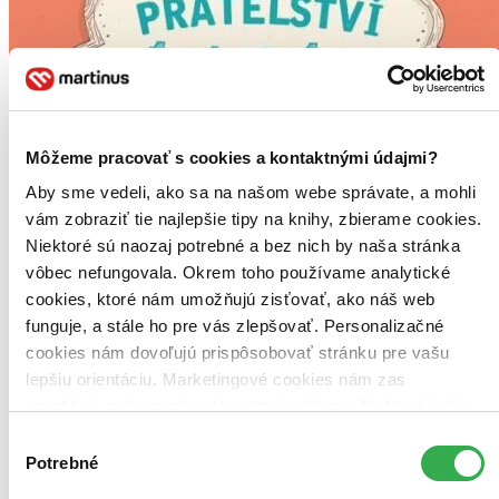
Môžeme pracovať s cookies a kontaktnými údajmi?
Aby sme vedeli, ako sa na našom webe správate, a mohli
vám zobraziť tie najlepšie tipy na knihy, zbierame cookies.
Niektoré sú naozaj potrebné a bez nich by naša stránka
vôbec nefungovala. Okrem toho používame analytické
cookies, ktoré nám umožňujú zisťovať, ako náš web
funguje, a stále ho pre vás zlepšovať. Personalizačné
cookies nám dovoľujú prispôsobovať stránku pre vašu
lepšiu orientáciu. Marketingové cookies nám zas
umožňujú zobrazenie relevantnej reklamy. Niektoré údaje
zdieľame aj s tretími stranami. Veľmi by nám pomohlo,
Výber
keby sme mohli používať všetky tieto cookies. Ďakujeme!
Potrebné
súhlasu