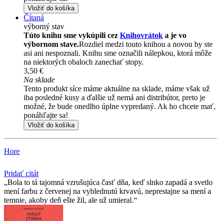
Vložiť do košíka
Čítaná
výborný stav
Túto knihu sme vykúpili cez
Knihovrátok
a je vo
výbornom stave.
Rozdiel medzi touto knihou a novou by ste
asi ani nespoznali. Knihu sme označili nálepkou, ktorá môže
na niektorých obaloch zanechať stopy.
3,50 €
Na sklade
Tento produkt síce máme aktuálne na sklade, máme však už
iba posledné kusy a ďalšie už nemá ani distribútor, preto je
možné, že bude onedlho úplne vypredaný. Ak ho chcete mať,
ponáhľajte sa!
Vložiť do košíka
Hore
Pridať citát
Bola to tá tajomná vzrušujúca časť dňa, keď slnko zapadá a svetlo
mení farbu z červenej na vyblednutú krvavú, neprestajne sa mení a
temnie, akoby deň ešte žil, ale už umieral.