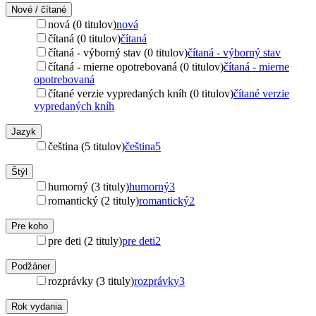
Nové / čítané
nová (0 titulov)
nová
čítaná (0 titulov)
čítaná
čítaná - výborný stav (0 titulov)
čítaná - výborný stav
čítaná - mierne opotrebovaná (0 titulov)
čítaná - mierne
opotrebovaná
čítané verzie vypredaných kníh (0 titulov)
čítané verzie
vypredaných kníh
Jazyk
čeština (5 titulov)
čeština
5
Štýl
humorný (3 tituly)
humorný
3
romantický (2 tituly)
romantický
2
Pre koho
pre deti (2 tituly)
pre deti
2
Podžáner
rozprávky (3 tituly)
rozprávky
3
Rok vydania