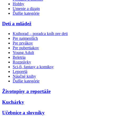
Hobby
Umenie a dizajn
Ďalšie kategórie
Deti a mládež
Knihorad – poradca kníh pre deti
Pre najmenších
Pre prvákov
Pre pubertiakov
Young Adult
Beletria
Rozprávky
Sci-fi, fantasy a komiksy
Leporelá
Náučné knihy
Ďalšie kategórie
Životopisy a reportáže
Kuchárky
Učebnice a slovníky