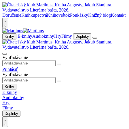
Doručenie
Kníhkupectvá
Knihovrátok
Poukážky
Knižný blog
Kontakt
E-knihy
Audioknihy
Hry
Filmy
Knihy
Doplnky
Vyhľadávanie
Prihlásiť
Vyhľadávanie
Knihy
E-knihy
Audioknihy
Hry
Filmy
Doplnky