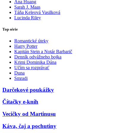
Ana Huang
Sarah J. Maas
Táňa Keleová Vasilková
Lucinda Riley
Top série
Romantické úteky
Harry Potter
Kapitán Stein a Notár Barbarič
Denník odvážneho bojka
Krimi Dominika Dána
Učím sa rozprávať
Duna
Smradi
Darčekové poukážky
Čítačky e-kníh
Vecičky od Martinusu
Káva, čaj a pochutiny