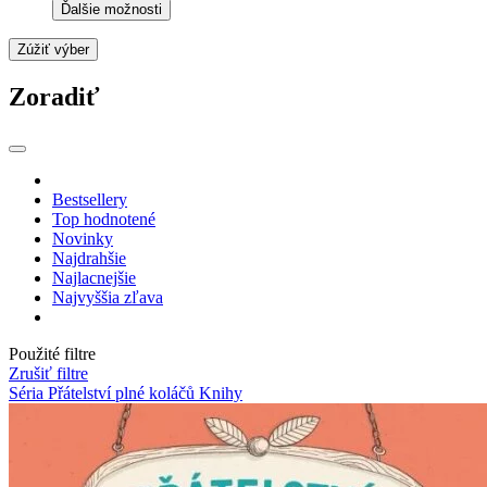
Ďalšie možnosti
Zúžiť výber
Zoradiť
Bestsellery
Top hodnotené
Novinky
Najdrahšie
Najlacnejšie
Najvyššia zľava
Použité filtre
Zrušiť filtre
Séria Přátelství plné koláčů
Knihy