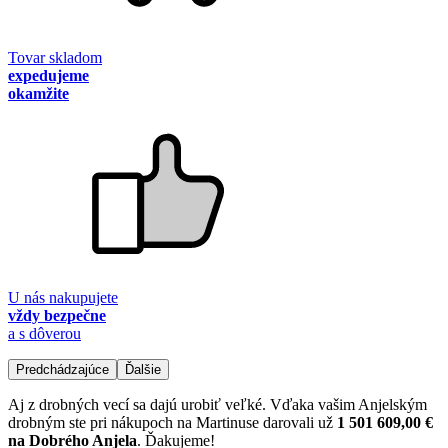
Tovar skladom
expedujeme
okamžite
U nás nakupujete
vždy bezpečne
a s dôverou
Predchádzajúce
Ďalšie
Aj z drobných vecí sa dajú urobiť veľké. Vďaka vašim Anjelským
drobným ste pri nákupoch na Martinuse darovali už
1 501 609,00 €
na Dobrého Anjela
. Ďakujeme!