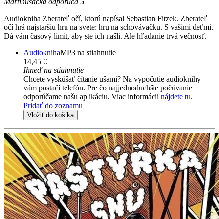
Martinusáčka odporúča
5
Audiokniha Zberateľ očí, ktorú napísal Sebastian Fitzek. Zberateľ
očí hrá najstaršiu hru na svete: hru na schovávačku. S vašimi deťmi.
Dá vám časový limit, aby ste ich našli. Ale hľadanie trvá večnosť.
Audiokniha
MP3 na stiahnutie
14,45 €
Ihneď na stiahnutie
Chcete vyskúšať čítanie ušami? Na vypočutie audioknihy
vám postačí telefón. Pre čo najjednoduchšie počúvanie
odporúčame našu aplikáciu. Viac informácii
nájdete tu
.
Pridať do zoznamu
Vložiť do košíka