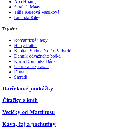
Ana Huang
Sarah J. Maas
Táňa Keleová Vasilková
Lucinda Riley
Top série
Romantické úteky
Harry Potter
Kapitán Stein a Notár Barbarič
Denník odvážneho bojka
Krimi Dominika Dána
Učím sa rozprávať
Duna
Smradi
Darčekové poukážky
Čítačky e-kníh
Vecičky od Martinusu
Káva, čaj a pochutiny