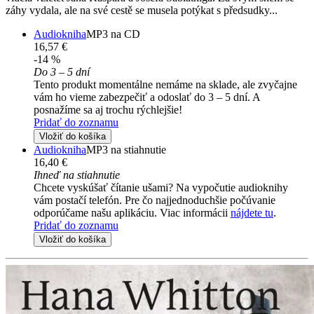
záhy vydala, ale na své cestě se musela potýkat s předsudky...
Audiokniha
MP3 na CD
16,57 €
-14 %
Do 3 – 5 dní
Tento produkt momentálne nemáme na sklade, ale zvyčajne
vám ho vieme zabezpečiť a odoslať do 3 – 5 dní. A
posnažíme sa aj trochu rýchlejšie!
Pridať do zoznamu
Vložiť do košíka
Audiokniha
MP3 na stiahnutie
16,40 €
Ihneď na stiahnutie
Chcete vyskúšať čítanie ušami? Na vypočutie audioknihy
vám postačí telefón. Pre čo najjednoduchšie počúvanie
odporúčame našu aplikáciu. Viac informácii
nájdete tu
.
Pridať do zoznamu
Vložiť do košíka