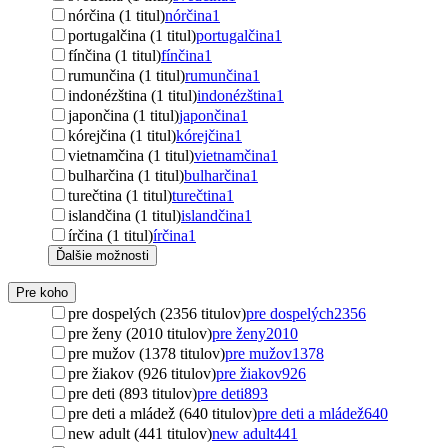
nórčina (1 titul)
nórčina
1
portugalčina (1 titul)
portugalčina
1
fínčina (1 titul)
fínčina
1
rumunčina (1 titul)
rumunčina
1
indonézština (1 titul)
indonézština
1
japončina (1 titul)
japončina
1
kórejčina (1 titul)
kórejčina
1
vietnamčina (1 titul)
vietnamčina
1
bulharčina (1 titul)
bulharčina
1
turečtina (1 titul)
turečtina
1
islandčina (1 titul)
islandčina
1
írčina (1 titul)
írčina
1
Ďalšie možnosti
Pre koho
pre dospelých (2356 titulov)
pre dospelých
2356
pre ženy (2010 titulov)
pre ženy
2010
pre mužov (1378 titulov)
pre mužov
1378
pre žiakov (926 titulov)
pre žiakov
926
pre deti (893 titulov)
pre deti
893
pre deti a mládež (640 titulov)
pre deti a mládež
640
new adult (441 titulov)
new adult
441