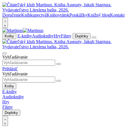
Doručenie
Kníhkupectvá
Knihovrátok
Poukážky
Knižný blog
Kontakt
E-knihy
Audioknihy
Hry
Filmy
Knihy
Doplnky
Vyhľadávanie
Prihlásiť
Vyhľadávanie
Knihy
E-knihy
Audioknihy
Hry
Filmy
Doplnky