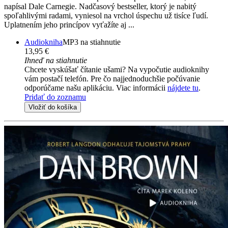
napísal Dale Carnegie. Nadčasový bestseller, ktorý je nabitý
spoľahlivými radami, vyniesol na vrchol úspechu už tisíce ľudí.
Uplatnením jeho princípov vyťažíte aj ...
Audiokniha
MP3 na stiahnutie
13,95 €
Ihneď na stiahnutie
Chcete vyskúšať čítanie ušami? Na vypočutie audioknihy
vám postačí telefón. Pre čo najjednoduchšie počúvanie
odporúčame našu aplikáciu. Viac informácii
nájdete tu
.
Pridať do zoznamu
Vložiť do košíka