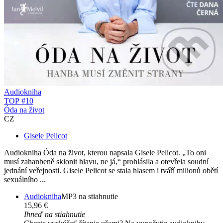
Audiokniha
TOP #10
Óda na život
CZ
Gisele Pelicot
Audiokniha Óda na život, kterou napsala Gisele Pelicot. „To oni
musí zahanbeně sklonit hlavu, ne já,“ prohlásila a otevřela soudní
jednání veřejnosti. Gisele Pelicot se stala hlasem i tváří milionů obětí
sexuálního ...
Audiokniha
MP3 na stiahnutie
15,96 €
Ihneď na stiahnutie