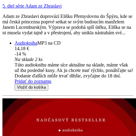
5. diel série
Adam ze Zbraslavi
Adam ze Zbraslavi doprovází Elišku Přemyslovnu do Špýru, kde se
má česká princezna poprvé setkat se svým budoucím manželem
Janem Lucemburským. Výprava se podobá spíš útěku, Eliška se na
ni musela vydat tajně a v přestrojení, aby unikla nástrahám své...
Audiokniha
MP3 na CD
14,18 €
-14 %
Na sklade 2 ks
Túto audioknihu máme síce aktuálne na sklade, máme však
už iba posledné kusy. Ak ju chcete mať rýchlo, ponáhľajte sa!
Dodanie ďalších môže trvať dlhšie, zvyčajne do 18 dní.
Pridať do zoznamu
Vložiť do košíka