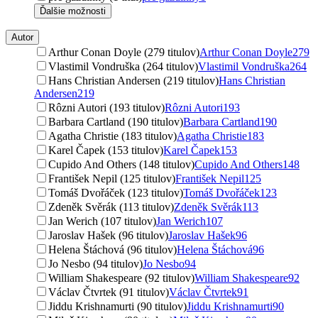
Ďalšie možnosti
Autor
Arthur Conan Doyle (279 titulov)
Arthur Conan Doyle
279
Vlastimil Vondruška (264 titulov)
Vlastimil Vondruška
264
Hans Christian Andersen (219 titulov)
Hans Christian
Andersen
219
Rôzni Autori (193 titulov)
Rôzni Autori
193
Barbara Cartland (190 titulov)
Barbara Cartland
190
Agatha Christie (183 titulov)
Agatha Christie
183
Karel Čapek (153 titulov)
Karel Čapek
153
Cupido And Others (148 titulov)
Cupido And Others
148
František Nepil (125 titulov)
František Nepil
125
Tomáš Dvořáček (123 titulov)
Tomáš Dvořáček
123
Zdeněk Svěrák (113 titulov)
Zdeněk Svěrák
113
Jan Werich (107 titulov)
Jan Werich
107
Jaroslav Hašek (96 titulov)
Jaroslav Hašek
96
Helena Štáchová (96 titulov)
Helena Štáchová
96
Jo Nesbo (94 titulov)
Jo Nesbo
94
William Shakespeare (92 titulov)
William Shakespeare
92
Václav Čtvrtek (91 titulov)
Václav Čtvrtek
91
Jiddu Krishnamurti (90 titulov)
Jiddu Krishnamurti
90