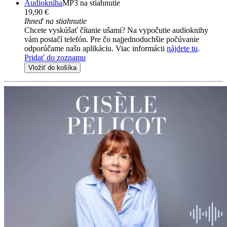
Audiokniha
MP3 na stiahnutie
19,90 €
Ihneď na stiahnutie
Chcete vyskúšať čítanie ušami? Na vypočutie audioknihy
vám postačí telefón. Pre čo najjednoduchšie počúvanie
odporúčame našu aplikáciu. Viac informácii
nájdete tu
.
Pridať do zoznamu
Vložiť do košíka