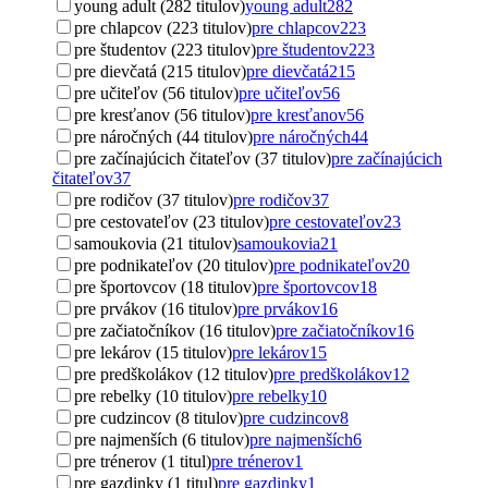
young adult (282 titulov)
young adult
282
pre chlapcov (223 titulov)
pre chlapcov
223
pre študentov (223 titulov)
pre študentov
223
pre dievčatá (215 titulov)
pre dievčatá
215
pre učiteľov (56 titulov)
pre učiteľov
56
pre kresťanov (56 titulov)
pre kresťanov
56
pre náročných (44 titulov)
pre náročných
44
pre začínajúcich čitateľov (37 titulov)
pre začínajúcich
čitateľov
37
pre rodičov (37 titulov)
pre rodičov
37
pre cestovateľov (23 titulov)
pre cestovateľov
23
samoukovia (21 titulov)
samoukovia
21
pre podnikateľov (20 titulov)
pre podnikateľov
20
pre športovcov (18 titulov)
pre športovcov
18
pre prvákov (16 titulov)
pre prvákov
16
pre začiatočníkov (16 titulov)
pre začiatočníkov
16
pre lekárov (15 titulov)
pre lekárov
15
pre predškolákov (12 titulov)
pre predškolákov
12
pre rebelky (10 titulov)
pre rebelky
10
pre cudzincov (8 titulov)
pre cudzincov
8
pre najmenších (6 titulov)
pre najmenších
6
pre trénerov (1 titul)
pre trénerov
1
pre gazdinky (1 titul)
pre gazdinky
1