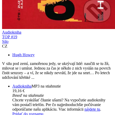
Audiokniha
TOP #19
Silo
CZ
Hugh Howey
V silu pod zemí, zamořenou jedy, se ukrývají lidé: naučili se tu žít,
milovat se i umírat. Jednou za čas je někdo z nich vyslán na povrch
čistit senzory – a ví, že se nikdy nevrátí, že jde na smrt… Po letech
udržování křehké ...
Audiokniha
MP3 na stiahnutie
19,16 €
Ihneď na stiahnutie
Chcete vyskúšať čítanie ušami? Na vypočutie audioknihy
vám postačí telefón. Pre čo najjednoduchšie počúvanie
odporúčame našu aplikáciu. Viac informácii
nájdete tu
.
Pridať do zoznamu