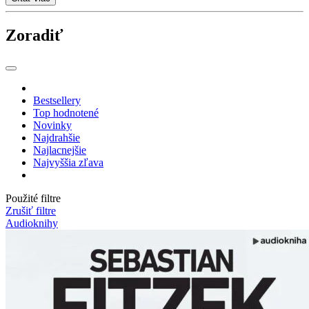
Zoradiť
Bestsellery
Top hodnotené
Novinky
Najdrahšie
Najlacnejšie
Najvyššia zľava
Použité filtre
Zrušiť filtre
Audioknihy