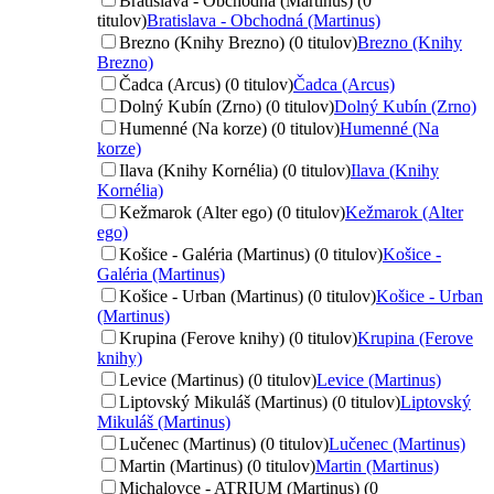
Bratislava - Obchodná (Martinus) (0
titulov)
Bratislava - Obchodná (Martinus)
Brezno (Knihy Brezno) (0 titulov)
Brezno (Knihy
Brezno)
Čadca (Arcus) (0 titulov)
Čadca (Arcus)
Dolný Kubín (Zrno) (0 titulov)
Dolný Kubín (Zrno)
Humenné (Na korze) (0 titulov)
Humenné (Na
korze)
Ilava (Knihy Kornélia) (0 titulov)
Ilava (Knihy
Kornélia)
Kežmarok (Alter ego) (0 titulov)
Kežmarok (Alter
ego)
Košice - Galéria (Martinus) (0 titulov)
Košice -
Galéria (Martinus)
Košice - Urban (Martinus) (0 titulov)
Košice - Urban
(Martinus)
Krupina (Ferove knihy) (0 titulov)
Krupina (Ferove
knihy)
Levice (Martinus) (0 titulov)
Levice (Martinus)
Liptovský Mikuláš (Martinus) (0 titulov)
Liptovský
Mikuláš (Martinus)
Lučenec (Martinus) (0 titulov)
Lučenec (Martinus)
Martin (Martinus) (0 titulov)
Martin (Martinus)
Michalovce - ATRIUM (Martinus) (0