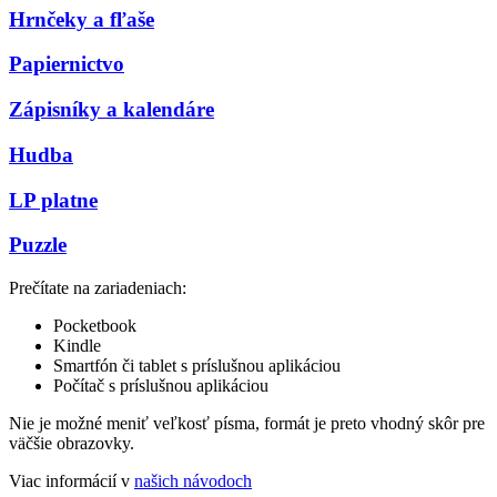
Hrnčeky a fľaše
Papiernictvo
Zápisníky a kalendáre
Hudba
LP platne
Puzzle
Prečítate na zariadeniach:
Pocketbook
Kindle
Smartfón či tablet s príslušnou aplikáciou
Počítač s príslušnou aplikáciou
Nie je možné meniť veľkosť písma, formát je preto vhodný skôr pre
väčšie obrazovky.
Viac informácií v
našich návodoch