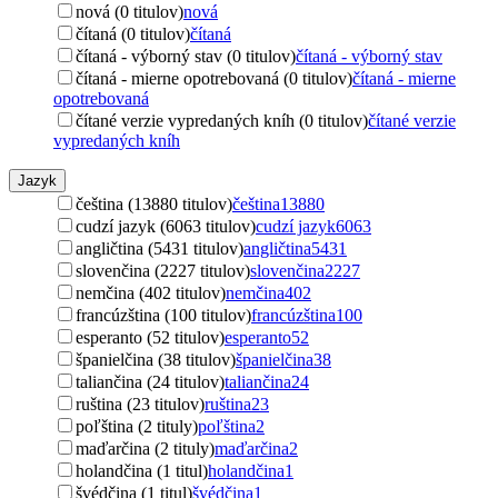
nová (0 titulov)
nová
čítaná (0 titulov)
čítaná
čítaná - výborný stav (0 titulov)
čítaná - výborný stav
čítaná - mierne opotrebovaná (0 titulov)
čítaná - mierne
opotrebovaná
čítané verzie vypredaných kníh (0 titulov)
čítané verzie
vypredaných kníh
Jazyk
čeština (13880 titulov)
čeština
13880
cudzí jazyk (6063 titulov)
cudzí jazyk
6063
angličtina (5431 titulov)
angličtina
5431
slovenčina (2227 titulov)
slovenčina
2227
nemčina (402 titulov)
nemčina
402
francúzština (100 titulov)
francúzština
100
esperanto (52 titulov)
esperanto
52
španielčina (38 titulov)
španielčina
38
taliančina (24 titulov)
taliančina
24
ruština (23 titulov)
ruština
23
poľština (2 tituly)
poľština
2
maďarčina (2 tituly)
maďarčina
2
holandčina (1 titul)
holandčina
1
švédčina (1 titul)
švédčina
1