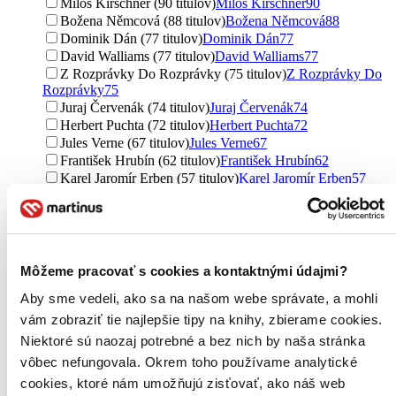
Miloš Kirschner (90 titulov)
Miloš Kirschner
90
Božena Němcová (88 titulov)
Božena Němcová
88
Dominik Dán (77 titulov)
Dominik Dán
77
David Walliams (77 titulov)
David Walliams
77
Z Rozprávky Do Rozprávky (75 titulov)
Z Rozprávky Do
Rozprávky
75
Juraj Červenák (74 titulov)
Juraj Červenák
74
Herbert Puchta (72 titulov)
Herbert Puchta
72
Jules Verne (67 titulov)
Jules Verne
67
František Hrubín (62 titulov)
František Hrubín
62
Karel Jaromír Erben (57 titulov)
Karel Jaromír Erben
57
Vladimír Straka (57 titulov)
Vladimír Straka
57
Ďalšie možnosti
Vydavateľstvo
Saga Egmont (3149 titulov)
Saga Egmont
3149
Môžeme pracovať s cookies a kontaktnými údajmi?
Tympanum (1917 titulov)
Tympanum
1917
Aby sme vedeli, ako sa na našom webe správate, a mohli
Supraphon (1828 titulov)
Supraphon
1828
OneHotBook (1541 titulov)
OneHotBook
1541
vám zobraziť tie najlepšie tipy na knihy, zbierame cookies.
Témbr (1093 titulov)
Témbr
1093
Niektoré sú naozaj potrebné a bez nich by naša stránka
Radioservis (964 titulov)
Radioservis
964
vôbec nefungovala. Okrem toho používame analytické
Voxi (688 titulov)
Voxi
688
cookies, ktoré nám umožňujú zisťovať, ako náš web
Oxford University Press (608 titulov)
Oxford University