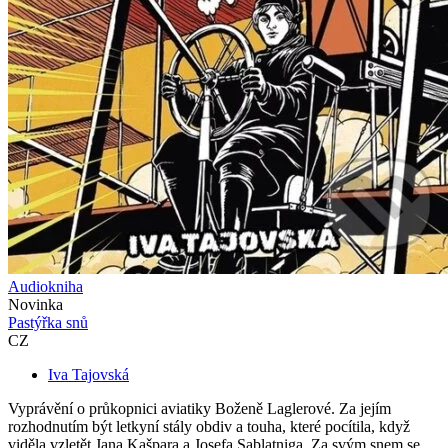
Audiokniha
Novinka
Pastýřka snů
CZ
Iva Tajovská
Vyprávění o průkopnici aviatiky Boženě Laglerové. Za jejím
rozhodnutím být letkyní stály obdiv a touha, které pocítila, když
viděla vzletět Jana Kašpara a Josefa Sablatniga. Za svým snem se