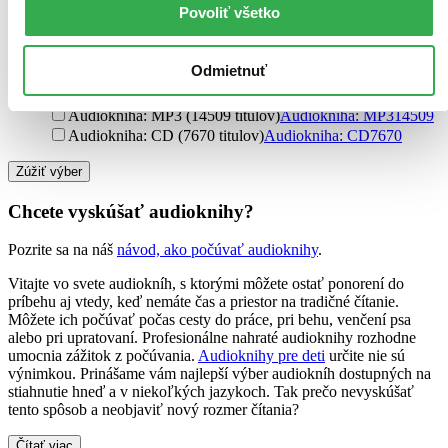
Povoliť všetko
Hudobné albumy (90 titulov)
Hudobné albumy
90
Jota (88 titulov)
Jota
88
Ďalšie možnosti
Odmietnuť
Formát
Audiokniha: MP3 (14509 titulov)
Audiokniha: MP3
14509
Audiokniha: CD (7670 titulov)
Audiokniha: CD
7670
Zúžiť výber
Chcete vyskúšať audioknihy?
Pozrite sa na náš
návod, ako počúvať audioknihy
.
Vitajte vo svete audiokníh, s ktorými môžete ostať ponorení do
príbehu aj vtedy, keď nemáte čas a priestor na tradičné čítanie.
Môžete ich počúvať počas cesty do práce, pri behu, venčení psa
alebo pri upratovaní. Profesionálne nahraté audioknihy rozhodne
umocnia zážitok z počúvania.
Audioknihy pre deti
určite nie sú
výnimkou. Prinášame vám najlepší výber audiokníh dostupných na
stiahnutie hneď a v niekoľkých jazykoch. Tak prečo nevyskúšať
tento spôsob a neobjaviť nový rozmer čítania?
Čítať viac