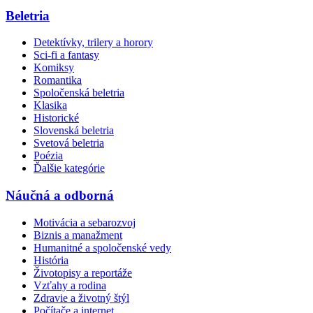
Beletria
Detektívky, trilery a horory
Sci-fi a fantasy
Komiksy
Romantika
Spoločenská beletria
Klasika
Historické
Slovenská beletria
Svetová beletria
Poézia
Ďalšie kategórie
Náučná a odborná
Motivácia a sebarozvoj
Biznis a manažment
Humanitné a spoločenské vedy
História
Životopisy a reportáže
Vzťahy a rodina
Zdravie a životný štýl
Počítače a internet