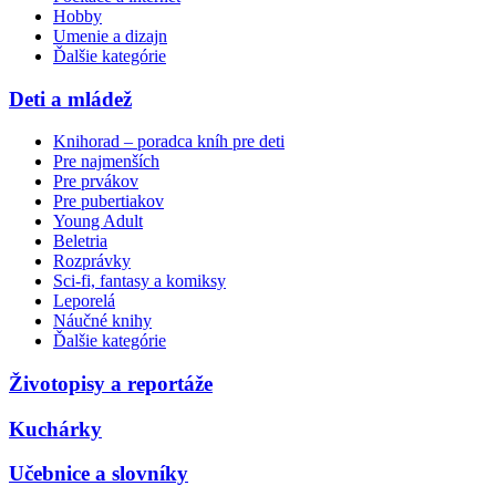
Hobby
Umenie a dizajn
Ďalšie kategórie
Deti a mládež
Knihorad – poradca kníh pre deti
Pre najmenších
Pre prvákov
Pre pubertiakov
Young Adult
Beletria
Rozprávky
Sci-fi, fantasy a komiksy
Leporelá
Náučné knihy
Ďalšie kategórie
Životopisy a reportáže
Kuchárky
Učebnice a slovníky