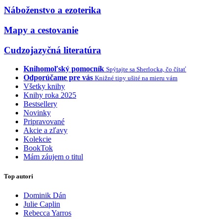
Náboženstvo a ezoterika
Mapy a cestovanie
Cudzojazyčná literatúra
Knihomoľský pomocník
Spýtajte sa Sherlocka, čo čítať
Odporúčame pre vás
Knižné tipy ušité na mieru vám
Všetky knihy
Knihy roka 2025
Bestsellery
Novinky
Pripravované
Akcie a zľavy
Kolekcie
BookTok
Mám záujem o titul
Top autori
Dominik Dán
Julie Caplin
Rebecca Yarros