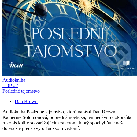
Audiokniha
TOP #7
Posledné tajomstvo
Dan Brown
Audiokniha Posledné tajomstvo, ktorú napísal Dan Brown.
Katherine Solomonová, popredná noetička, len nedávno dokončila
rukopis knihy so zarážajúcim záverom, ktorý spochybňuje naše
doterajšie predstavy o ľudskom vedomí.