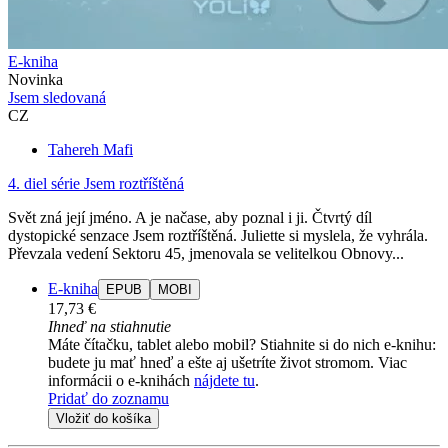
E-kniha
Novinka
Jsem sledovaná
CZ
Tahereh Mafi
4. diel série
Jsem roztříštěná
Svět zná její jméno. A je načase, aby poznal i ji. Čtvrtý díl
dystopické senzace Jsem roztříštěná. Juliette si myslela, že vyhrála.
Převzala vedení Sektoru 45, jmenovala se velitelkou Obnovy...
E-kniha
EPUB
MOBI
17,73 €
Ihneď na stiahnutie
Máte čítačku, tablet alebo mobil? Stiahnite si do nich e-knihu:
budete ju mať hneď a ešte aj ušetríte život stromom. Viac
informácii o e-knihách
nájdete tu
.
Pridať do zoznamu
Vložiť do košíka