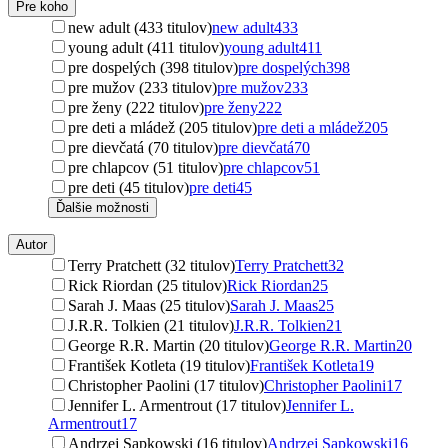
Pre koho
new adult (433 titulov)
new adult
433
young adult (411 titulov)
young adult
411
pre dospelých (398 titulov)
pre dospelých
398
pre mužov (233 titulov)
pre mužov
233
pre ženy (222 titulov)
pre ženy
222
pre deti a mládež (205 titulov)
pre deti a mládež
205
pre dievčatá (70 titulov)
pre dievčatá
70
pre chlapcov (51 titulov)
pre chlapcov
51
pre deti (45 titulov)
pre deti
45
Ďalšie možnosti
Autor
Terry Pratchett (32 titulov)
Terry Pratchett
32
Rick Riordan (25 titulov)
Rick Riordan
25
Sarah J. Maas (25 titulov)
Sarah J. Maas
25
J.R.R. Tolkien (21 titulov)
J.R.R. Tolkien
21
George R.R. Martin (20 titulov)
George R.R. Martin
20
František Kotleta (19 titulov)
František Kotleta
19
Christopher Paolini (17 titulov)
Christopher Paolini
17
Jennifer L. Armentrout (17 titulov)
Jennifer L.
Armentrout
17
Andrzej Sapkowski (16 titulov)
Andrzej Sapkowski
16