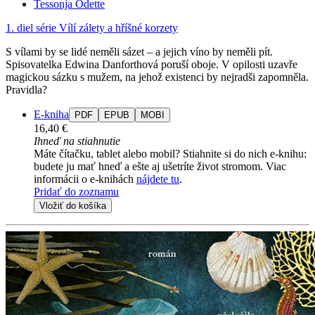
Tessonja Odette
1. diel série
Vílí zálety a hříšné korzety
S vílami by se lidé neměli sázet – a jejich víno by neměli pít.
Spisovatelka Edwina Danforthová poruší oboje. V opilosti uzavře
magickou sázku s mužem, na jehož existenci by nejradši zapomněla.
Pravidla?
E-kniha
PDF
EPUB
MOBI
16,40 €
Ihneď na stiahnutie
Máte čítačku, tablet alebo mobil? Stiahnite si do nich e-knihu:
budete ju mať hneď a ešte aj ušetríte život stromom. Viac
informácii o e-knihách
nájdete tu
.
Pridať do zoznamu
Vložiť do košíka