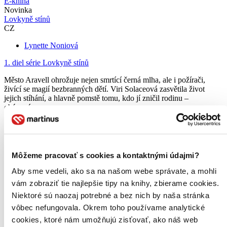
E-kniha
Novinka
Lovkyně stínů
CZ
Lynette Noniová
1. diel série
Lovkyně stínů
Město Aravell ohrožuje nejen smrtící černá mlha, ale i požírači,
živící se magií bezbranných dětí. Viri Solaceová zasvětila život
jejich stíhání, a hlavně pomstě tomu, kdo jí zničil rodinu –
obávanému...
E-kniha
PDF
EPUB
MOBI
16,40 €
Ihneď na stiahnutie
Máte čítačku, tablet alebo mobil? Stiahnite si do nich e-knihu:
Môžeme pracovať s cookies a kontaktnými údajmi?
budete ju mať hneď a ešte aj ušetríte život stromom. Viac
Aby sme vedeli, ako sa na našom webe správate, a mohli
informácii o e-knihách
nájdete tu
.
Pridať do zoznamu
vám zobraziť tie najlepšie tipy na knihy, zbierame cookies.
Vložiť do košíka
Niektoré sú naozaj potrebné a bez nich by naša stránka
vôbec nefungovala. Okrem toho používame analytické
cookies, ktoré nám umožňujú zisťovať, ako náš web