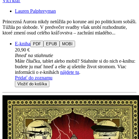
Vlčí kráľ
Lauren Palphreyman
Princezná Aurora nikdy netúžila po korune ani po politickom sobáši.
Túžila po slobode. V predvečer svadby však urobí rozhodnutie,
ktoré zmení osud celého kráľovstva – zachráni mladého...
E-kniha
PDF
EPUB
MOBI
20,90 €
Ihneď na stiahnutie
Máte čítačku, tablet alebo mobil? Stiahnite si do nich e-knihu:
budete ju mať hneď a ešte aj ušetríte život stromom. Viac
informácii o e-knihách
nájdete tu
.
Pridať do zoznamu
Vložiť do košíka