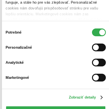
funguje, a stále ho pre vás zlepšovať. Personalizačné
cookies nám dovoľujú prispôsobovať stránku pre vašu
lepšiu orientáciu. Marketingové cookies nám zas
umožňujú zobrazenie relevantnej reklamy. Niektoré údaje
zdieľame aj s tretími stranami. Veľmi by nám pomohlo,
Výber
keby sme mohli používať všetky tieto cookies. Ďakujeme!
Potrebné
súhlasu
Personalizačné
Analytické
Marketingové
Zobraziť detaily