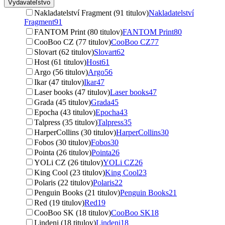
Vydavateľstvo
Nakladatelství Fragment (91 titulov)
Nakladatelství
Fragment
91
FANTOM Print (80 titulov)
FANTOM Print
80
CooBoo CZ (77 titulov)
CooBoo CZ
77
Slovart (62 titulov)
Slovart
62
Host (61 titulov)
Host
61
Argo (56 titulov)
Argo
56
Ikar (47 titulov)
Ikar
47
Laser books (47 titulov)
Laser books
47
Grada (45 titulov)
Grada
45
Epocha (43 titulov)
Epocha
43
Talpress (35 titulov)
Talpress
35
HarperCollins (30 titulov)
HarperCollins
30
Fobos (30 titulov)
Fobos
30
Pointa (26 titulov)
Pointa
26
YOLi CZ (26 titulov)
YOLi CZ
26
King Cool (23 titulov)
King Cool
23
Polaris (22 titulov)
Polaris
22
Penguin Books (21 titulov)
Penguin Books
21
Red (19 titulov)
Red
19
CooBoo SK (18 titulov)
CooBoo SK
18
Lindeni (18 titulov)
Lindeni
18