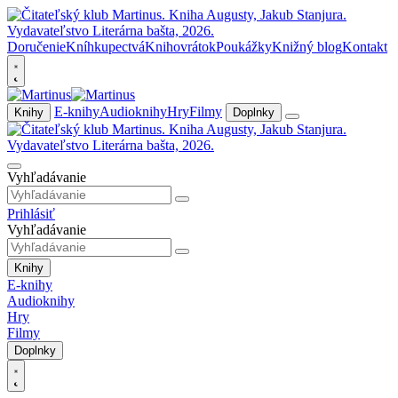
Doručenie
Kníhkupectvá
Knihovrátok
Poukážky
Knižný blog
Kontakt
E-knihy
Audioknihy
Hry
Filmy
Knihy
Doplnky
Vyhľadávanie
Prihlásiť
Vyhľadávanie
Knihy
E-knihy
Audioknihy
Hry
Filmy
Doplnky