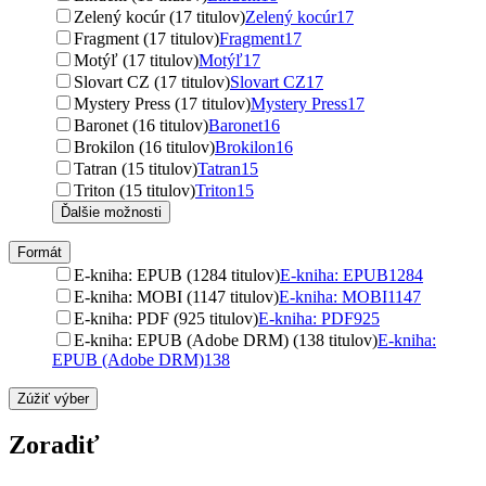
Zelený kocúr (17 titulov)
Zelený kocúr
17
Fragment (17 titulov)
Fragment
17
Motýľ (17 titulov)
Motýľ
17
Slovart CZ (17 titulov)
Slovart CZ
17
Mystery Press (17 titulov)
Mystery Press
17
Baronet (16 titulov)
Baronet
16
Brokilon (16 titulov)
Brokilon
16
Tatran (15 titulov)
Tatran
15
Triton (15 titulov)
Triton
15
Ďalšie možnosti
Formát
E-kniha: EPUB (1284 titulov)
E-kniha: EPUB
1284
E-kniha: MOBI (1147 titulov)
E-kniha: MOBI
1147
E-kniha: PDF (925 titulov)
E-kniha: PDF
925
E-kniha: EPUB (Adobe DRM) (138 titulov)
E-kniha:
EPUB (Adobe DRM)
138
Zúžiť výber
Zoradiť