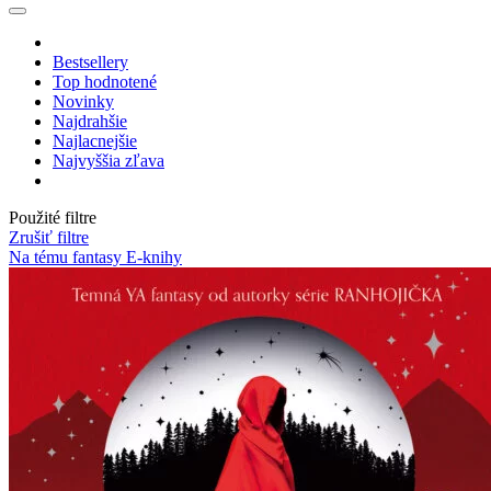
Bestsellery
Top hodnotené
Novinky
Najdrahšie
Najlacnejšie
Najvyššia zľava
Použité filtre
Zrušiť filtre
Na tému fantasy
E-knihy