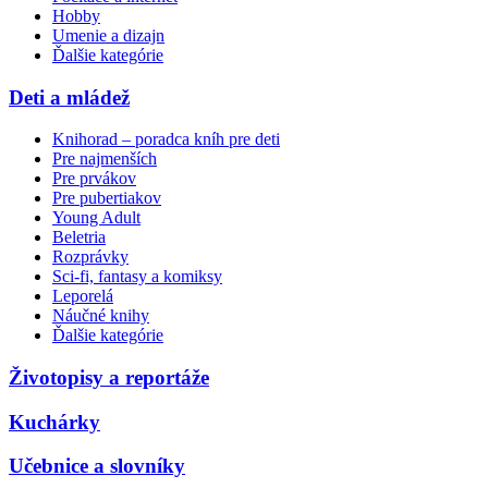
Hobby
Umenie a dizajn
Ďalšie kategórie
Deti a mládež
Knihorad – poradca kníh pre deti
Pre najmenších
Pre prvákov
Pre pubertiakov
Young Adult
Beletria
Rozprávky
Sci-fi, fantasy a komiksy
Leporelá
Náučné knihy
Ďalšie kategórie
Životopisy a reportáže
Kuchárky
Učebnice a slovníky