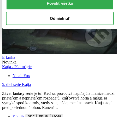
Povoliť všetko
Odmietnuť
E-kniha
Novinka
Katja - Pád mágie
Natali Fox
5. diel série
Katja
Záver fantasy série je tu! Keď sa proroctvá napĺňajú a hranice medzi
priateľom a nepriateľom rozpadajú, kráľovstvá horia a mágia sa
vymyká spod kontroly, vtedy sa aj nádej mení na prach. Katja stojí
pred poslednou úlohou. Ranená...
E-kniha
PDF
EPUB
MOBI