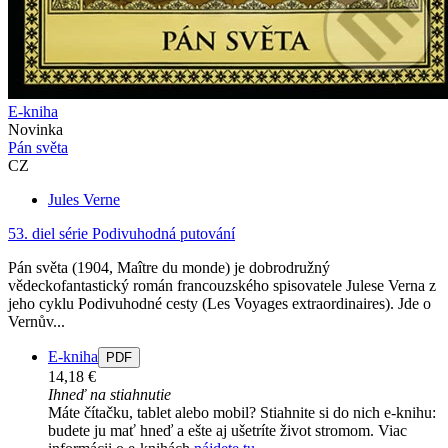
E-kniha
Novinka
Pán světa
CZ
Jules Verne
53. diel série
Podivuhodná putování
Pán světa (1904, Maître du monde) je dobrodružný
vědeckofantastický román francouzského spisovatele Julese Verna z
jeho cyklu Podivuhodné cesty (Les Voyages extraordinaires). Jde o
Vernův...
E-kniha
PDF
14,18 €
Ihneď na stiahnutie
Máte čítačku, tablet alebo mobil? Stiahnite si do nich e-knihu:
budete ju mať hneď a ešte aj ušetríte život stromom. Viac