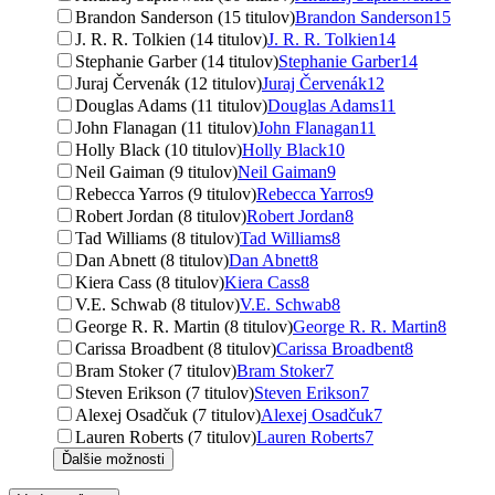
Brandon Sanderson (15 titulov)
Brandon Sanderson
15
J. R. R. Tolkien (14 titulov)
J. R. R. Tolkien
14
Stephanie Garber (14 titulov)
Stephanie Garber
14
Juraj Červenák (12 titulov)
Juraj Červenák
12
Douglas Adams (11 titulov)
Douglas Adams
11
John Flanagan (11 titulov)
John Flanagan
11
Holly Black (10 titulov)
Holly Black
10
Neil Gaiman (9 titulov)
Neil Gaiman
9
Rebecca Yarros (9 titulov)
Rebecca Yarros
9
Robert Jordan (8 titulov)
Robert Jordan
8
Tad Williams (8 titulov)
Tad Williams
8
Dan Abnett (8 titulov)
Dan Abnett
8
Kiera Cass (8 titulov)
Kiera Cass
8
V.E. Schwab (8 titulov)
V.E. Schwab
8
George R. R. Martin (8 titulov)
George R. R. Martin
8
Carissa Broadbent (8 titulov)
Carissa Broadbent
8
Bram Stoker (7 titulov)
Bram Stoker
7
Steven Erikson (7 titulov)
Steven Erikson
7
Alexej Osadčuk (7 titulov)
Alexej Osadčuk
7
Lauren Roberts (7 titulov)
Lauren Roberts
7
Ďalšie možnosti