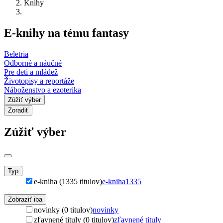
Knihy
E-knihy na tému fantasy
Beletria
Odborné a náučné
Pre deti a mládež
Životopisy a reportáže
Náboženstvo a ezoterika
Zúžiť výber
Zoradiť
Zúžiť výber
Typ
e-kniha (1335 titulov)
e-kniha
1335
Zobraziť iba
novinky (0 titulov)
novinky
zľavnené tituly (0 titulov)
zľavnené tituly