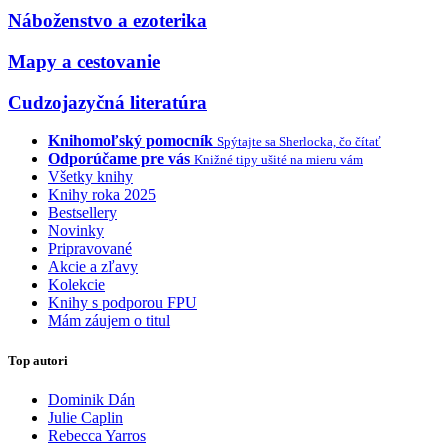
Náboženstvo a ezoterika
Mapy a cestovanie
Cudzojazyčná literatúra
Knihomoľský pomocník
Spýtajte sa Sherlocka, čo čítať
Odporúčame pre vás
Knižné tipy ušité na mieru vám
Všetky knihy
Knihy roka 2025
Bestsellery
Novinky
Pripravované
Akcie a zľavy
Kolekcie
Knihy s podporou FPU
Mám záujem o titul
Top autori
Dominik Dán
Julie Caplin
Rebecca Yarros