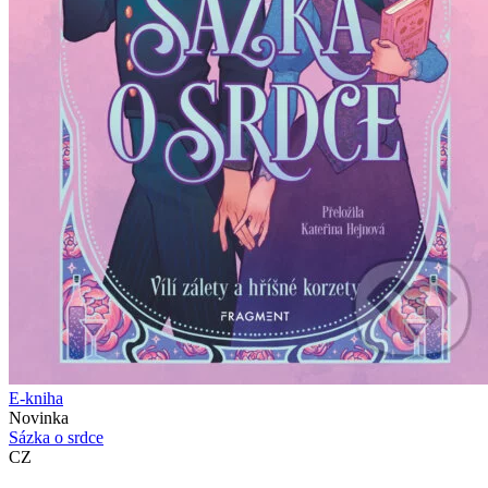
E-kniha
Novinka
Sázka o srdce
CZ