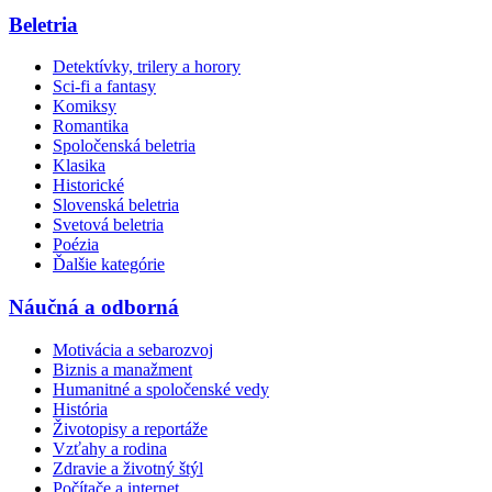
Beletria
Detektívky, trilery a horory
Sci-fi a fantasy
Komiksy
Romantika
Spoločenská beletria
Klasika
Historické
Slovenská beletria
Svetová beletria
Poézia
Ďalšie kategórie
Náučná a odborná
Motivácia a sebarozvoj
Biznis a manažment
Humanitné a spoločenské vedy
História
Životopisy a reportáže
Vzťahy a rodina
Zdravie a životný štýl
Počítače a internet