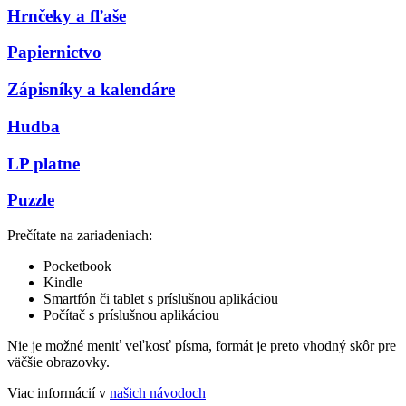
Hrnčeky a fľaše
Papiernictvo
Zápisníky a kalendáre
Hudba
LP platne
Puzzle
Prečítate na zariadeniach:
Pocketbook
Kindle
Smartfón či tablet s príslušnou aplikáciou
Počítač s príslušnou aplikáciou
Nie je možné meniť veľkosť písma, formát je preto vhodný skôr pre
väčšie obrazovky.
Viac informácií v
našich návodoch