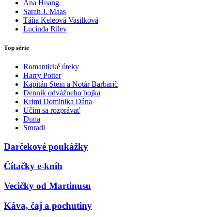
Ana Huang
Sarah J. Maas
Táňa Keleová Vasilková
Lucinda Riley
Top série
Romantické úteky
Harry Potter
Kapitán Stein a Notár Barbarič
Denník odvážneho bojka
Krimi Dominika Dána
Učím sa rozprávať
Duna
Smradi
Darčekové poukážky
Čítačky e-kníh
Vecičky od Martinusu
Káva, čaj a pochutiny