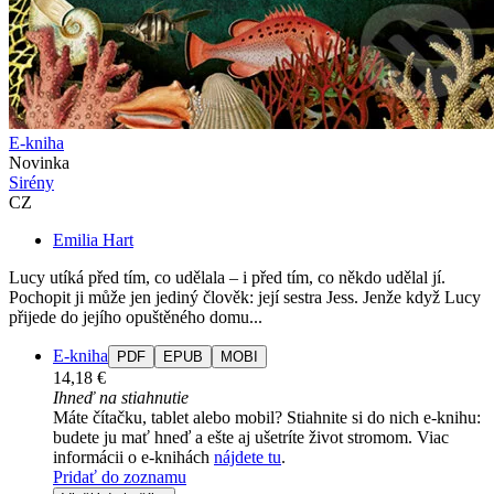
E-kniha
Novinka
Sirény
CZ
Emilia Hart
Lucy utíká před tím, co udělala – i před tím, co někdo udělal jí.
Pochopit ji může jen jediný člověk: její sestra Jess. Jenže když Lucy
přijede do jejího opuštěného domu...
E-kniha
PDF
EPUB
MOBI
14,18 €
Ihneď na stiahnutie
Máte čítačku, tablet alebo mobil? Stiahnite si do nich e-knihu:
budete ju mať hneď a ešte aj ušetríte život stromom. Viac
informácii o e-knihách
nájdete tu
.
Pridať do zoznamu