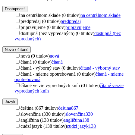
Dostupnosť
na centrálnom sklade (0 titulov)
na centrálnom sklade
predpredaj (0 titulov)
predpredaj
pripravujeme (0 titulov)
pripravujeme
dostupná (bez vypredaných) (0 titulov)
dostupná (bez
vypredaných)
Nové / čítané
nová (0 titulov)
nová
čítaná (0 titulov)
čítaná
čítaná - výborný stav (0 titulov)
čítaná - výborný stav
čítaná - mierne opotrebovaná (0 titulov)
čítaná - mierne
opotrebovaná
čítané verzie vypredaných kníh (0 titulov)
čítané verzie
vypredaných kníh
Jazyk
čeština (867 titulov)
čeština
867
slovenčina (330 titulov)
slovenčina
330
angličtina (138 titulov)
angličtina
138
cudzí jazyk (138 titulov)
cudzí jazyk
138