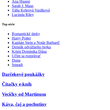
Ana Huang
Sarah J. Maas
Táňa Keleová Vasilková
Lucinda Riley
Top série
Romantické úteky
Harry Potter
Kapitán Stein a Notár Barbarič
Denník odvážneho bojka
Krimi Dominika Dána
Učím sa rozprávať
Duna
Smradi
Darčekové poukážky
Čítačky e-kníh
Vecičky od Martinusu
Káva, čaj a pochutiny