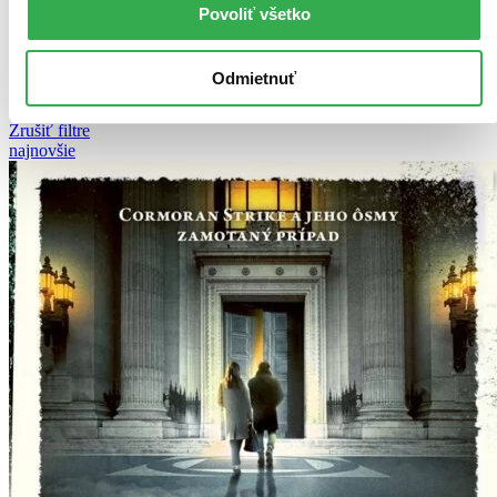
Najdrahšie
Povoliť všetko
Najlacnejšie
Najvyššia zľava
Odmietnuť
Použité filtre
Zrušiť filtre
najnovšie