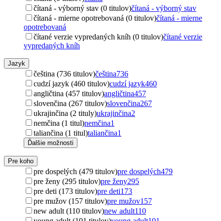
čítaná - výborný stav (0 titulov)
čítaná - výborný stav
čítaná - mierne opotrebovaná (0 titulov)
čítaná - mierne
opotrebovaná
čítané verzie vypredaných kníh (0 titulov)
čítané verzie
vypredaných kníh
Jazyk
čeština (736 titulov)
čeština
736
cudzí jazyk (460 titulov)
cudzí jazyk
460
angličtina (457 titulov)
angličtina
457
slovenčina (267 titulov)
slovenčina
267
ukrajinčina (2 tituly)
ukrajinčina
2
nemčina (1 titul)
nemčina
1
taliančina (1 titul)
taliančina
1
Ďalšie možnosti
Pre koho
pre dospelých (479 titulov)
pre dospelých
479
pre ženy (295 titulov)
pre ženy
295
pre deti (173 titulov)
pre deti
173
pre mužov (157 titulov)
pre mužov
157
new adult (110 titulov)
new adult
110
young adult (101 titulov)
young adult
101