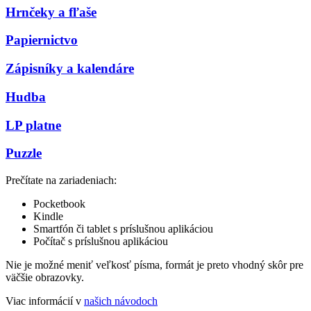
Hrnčeky a fľaše
Papiernictvo
Zápisníky a kalendáre
Hudba
LP platne
Puzzle
Prečítate na zariadeniach:
Pocketbook
Kindle
Smartfón či tablet s príslušnou aplikáciou
Počítač s príslušnou aplikáciou
Nie je možné meniť veľkosť písma, formát je preto vhodný skôr pre
väčšie obrazovky.
Viac informácií v
našich návodoch