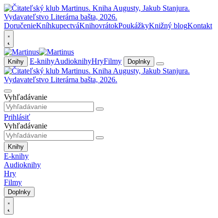
Doručenie
Kníhkupectvá
Knihovrátok
Poukážky
Knižný blog
Kontakt
E-knihy
Audioknihy
Hry
Filmy
Knihy
Doplnky
Vyhľadávanie
Prihlásiť
Vyhľadávanie
Knihy
E-knihy
Audioknihy
Hry
Filmy
Doplnky