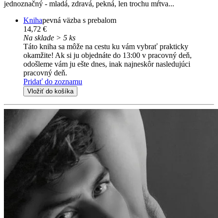
jednoznačný - mladá, zdravá, pekná, len trochu mŕtva...
Kniha
pevná väzba s prebalom
14,72 €
Na sklade > 5 ks
Táto kniha sa môže na cestu ku vám vybrať prakticky
okamžite! Ak si ju objednáte do 13:00 v pracovný deň,
odošleme vám ju ešte dnes, inak najneskôr nasledujúci
pracovný deň.
Pridať do zoznamu
Vložiť do košíka