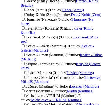
Brezno (Knihy Brezno) (0 titulov)
Brezno (Knihy
Brezno)
Čadca (Arcus) (0 titulov)
Čadca (Arcus)
Dolný Kubín (Zrno) (0 titulov)
Dolný Kubín (Zrno)
Humenné (Na korze) (0 titulov)
Humenné (Na
korze)
Ilava (Knihy Kornélia) (0 titulov)
Ilava (Knihy
Kornélia)
Kežmarok (Alter ego) (0 titulov)
Kežmarok (Alter
ego)
Košice - Galéria (Martinus) (0 titulov)
Košice -
Galéria (Martinus)
Košice - Urban (Martinus) (0 titulov)
Košice - Urban
(Martinus)
Krupina (Ferove knihy) (0 titulov)
Krupina (Ferove
knihy)
Levice (Martinus) (0 titulov)
Levice (Martinus)
Liptovský Mikuláš (Martinus) (0 titulov)
Liptovský
Mikuláš (Martinus)
Lučenec (Martinus) (0 titulov)
Lučenec (Martinus)
Martin (Martinus) (0 titulov)
Martin (Martinus)
Michalovce - ATRIUM (Martinus) (0
titulov)
Michalovce - ATRIUM (Martinus)
Myjava (Kniha Myjava) (0 titulov)
Myjava (Kniha