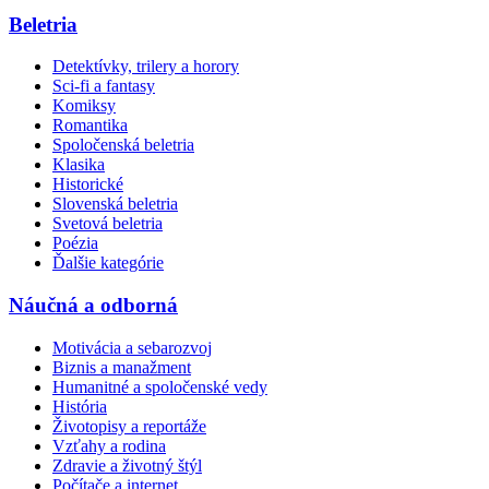
Beletria
Detektívky, trilery a horory
Sci-fi a fantasy
Komiksy
Romantika
Spoločenská beletria
Klasika
Historické
Slovenská beletria
Svetová beletria
Poézia
Ďalšie kategórie
Náučná a odborná
Motivácia a sebarozvoj
Biznis a manažment
Humanitné a spoločenské vedy
História
Životopisy a reportáže
Vzťahy a rodina
Zdravie a životný štýl
Počítače a internet