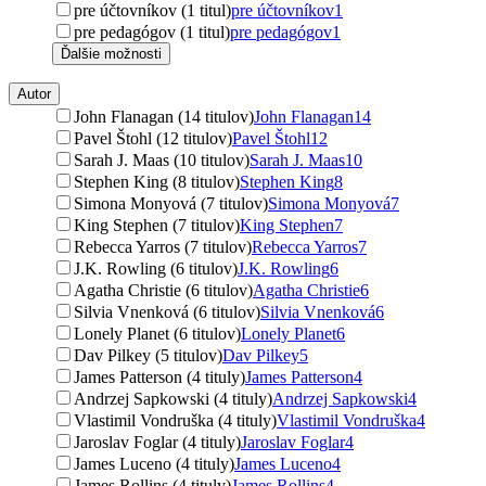
pre účtovníkov (1 titul)
pre účtovníkov
1
pre pedagógov (1 titul)
pre pedagógov
1
Ďalšie možnosti
Autor
John Flanagan (14 titulov)
John Flanagan
14
Pavel Štohl (12 titulov)
Pavel Štohl
12
Sarah J. Maas (10 titulov)
Sarah J. Maas
10
Stephen King (8 titulov)
Stephen King
8
Simona Monyová (7 titulov)
Simona Monyová
7
King Stephen (7 titulov)
King Stephen
7
Rebecca Yarros (7 titulov)
Rebecca Yarros
7
J.K. Rowling (6 titulov)
J.K. Rowling
6
Agatha Christie (6 titulov)
Agatha Christie
6
Silvia Vnenková (6 titulov)
Silvia Vnenková
6
Lonely Planet (6 titulov)
Lonely Planet
6
Dav Pilkey (5 titulov)
Dav Pilkey
5
James Patterson (4 tituly)
James Patterson
4
Andrzej Sapkowski (4 tituly)
Andrzej Sapkowski
4
Vlastimil Vondruška (4 tituly)
Vlastimil Vondruška
4
Jaroslav Foglar (4 tituly)
Jaroslav Foglar
4
James Luceno (4 tituly)
James Luceno
4
James Rollins (4 tituly)
James Rollins
4