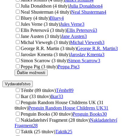
Julia Donaldson (4 tituly)
Julia Donaldson
4
Neal Shusterman (4 tituly)
Neal Shusterman
4
Bluey (4 tituly)
Bluey
4
Jules Verne (3 tituly)
Jules Verne
3
Ellis Petersová (3 tituly)
Ellis Petersová
3
Jane Austen (3 tituly)
Jane Austen
3
Michal Viewegh (3 tituly)
Michal Viewegh
3
George R.R. Martin (3 tituly)
George R.R. Martin
3
Jaroslav Kmenta (3 tituly)
Jaroslav Kmenta
3
Simon Scarrow (3 tituly)
Simon Scarrow
3
Peppa Pig (3 tituly)
Peppa Pig
3
Ďalšie možnosti
Vydavateľstvo
Témbr (89 titulov)
Témbr
89
Ikar (33 titulov)
Ikar
33
Penguin Random House Childrens UK (31
titulov)
Penguin Random House Childrens UK
31
Penguin Books (30 titulov)
Penguin Books
30
Nakladatelství Fragment (28 titulov)
Nakladatelství
Fragment
28
Taktik (25 titulov)
Taktik
25