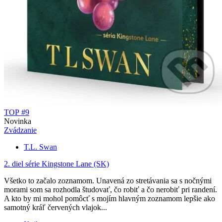
TOP #9
Novinka
Zvádzanie
T.L. Swan
2. diel série
Kingstone Lane (SK)
Všetko to začalo zoznamom. Unavená zo stretávania sa s nočnými
morami som sa rozhodla študovať, čo robiť a čo nerobiť pri randení.
A kto by mi mohol pomôcť s mojím hlavným zoznamom lepšie ako
samotný kráľ červených vlajok...