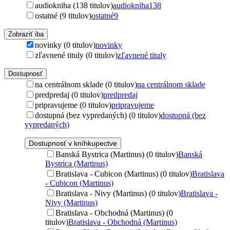
audiokniha (138 titulov)
audiokniha
138
ostatné (9 titulov)
ostatné
9
Zobraziť iba
novinky (0 titulov)
novinky
zľavnené tituly (0 titulov)
zľavnené tituly
Dostupnosť
na centrálnom sklade (0 titulov)
na centrálnom sklade
predpredaj (0 titulov)
predpredaj
pripravujeme (0 titulov)
pripravujeme
dostupná (bez vypredaných) (0 titulov)
dostupná (bez
vypredaných)
Dostupnosť v kníhkupectve
Banská Bystrica (Martinus) (0 titulov)
Banská
Bystrica (Martinus)
Bratislava - Cubicon (Martinus) (0 titulov)
Bratislava
- Cubicon (Martinus)
Bratislava - Nivy (Martinus) (0 titulov)
Bratislava -
Nivy (Martinus)
Bratislava - Obchodná (Martinus) (0
titulov)
Bratislava - Obchodná (Martinus)