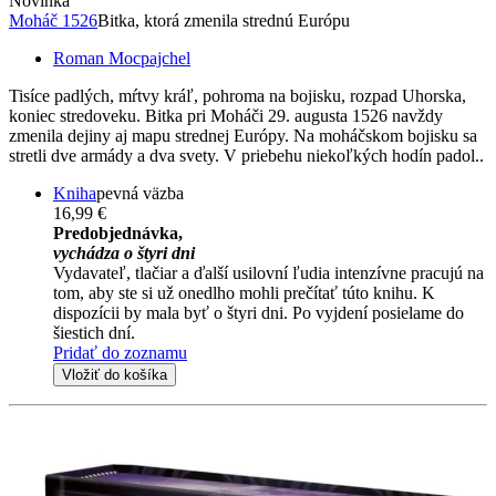
Novinka
Moháč 1526
Bitka, ktorá zmenila strednú Európu
Roman Mocpajchel
Tisíce padlých, mŕtvy kráľ, pohroma na bojisku, rozpad Uhorska,
koniec stredoveku. Bitka pri Moháči 29. augusta 1526 navždy
zmenila dejiny aj mapu strednej Európy. Na moháčskom bojisku sa
stretli dve armády a dva svety. V priebehu niekoľkých hodín padol..
Kniha
pevná väzba
16,99 €
Predobjednávka,
vychádza o štyri dni
Vydavateľ, tlačiar a ďalší usilovní ľudia intenzívne pracujú na
tom, aby ste si už onedlho mohli prečítať túto knihu. K
dispozícii by mala byť o štyri dni. Po vyjdení posielame do
šiestich dní.
Pridať do zoznamu
Vložiť do košíka