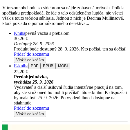
V trezore obchodu so striebrom sa nájde zohavená mŕtvola. Polícia
spočiatku predpokladá, že ide o telo odsúdeného lupiča, nie všetci
však s touto teóriou súhlasia. Jednou z nich je Decima Mullinsová,
ktorá požiada o pomoc súkromného detektíva...
Kniha
pevná väzba s prebalom
30,26 €
Dostupný 28. 9. 2026
Produkt bude dostupný 28. 9. 2026. Kto počká, ten sa dočká!
Pridať do zoznamu
Vložiť do košíka
E-kniha
PDF
EPUB
MOBI
25,20 €
Predobjednávka,
vychádza 25. 9. 2026
Vydavateľ a ďalší usilovní ľudia intenzívne pracujú na tom,
aby ste si už onedlho mohli prečítať túto e-knihu. K dispozícii
by mala byť 25. 9. 2026. Po vyjdení ihneď dostupné na
stiahnutie.
Pridať do zoznamu
Vložiť do košíka