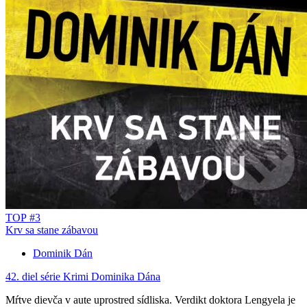
TOP #3
Krv sa stane zábavou
Dominik Dán
42. diel série
Krimi Dominika Dána
Mŕtve dievča v aute uprostred sídliska. Verdikt doktora Lengyela je