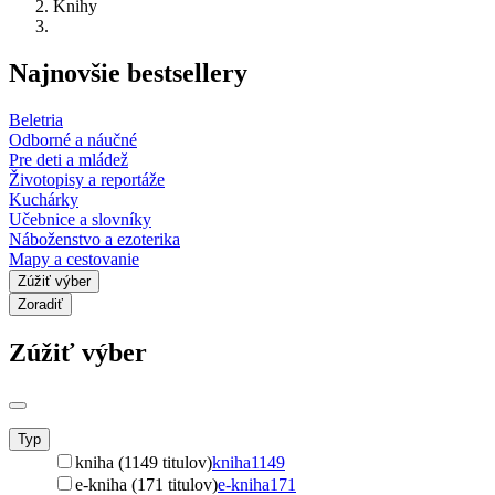
Knihy
Najnovšie bestsellery
Beletria
Odborné a náučné
Pre deti a mládež
Životopisy a reportáže
Kuchárky
Učebnice a slovníky
Náboženstvo a ezoterika
Mapy a cestovanie
Zúžiť výber
Zoradiť
Zúžiť výber
Typ
kniha (1149 titulov)
kniha
1149
e-kniha (171 titulov)
e-kniha
171