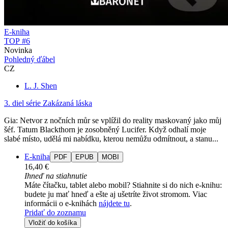
E-kniha
TOP #6
Novinka
Pohledný ďábel
CZ
L. J. Shen
3. diel série
Zakázaná láska
Gia: Netvor z nočních můr se vplížil do reality maskovaný jako můj
šéf. Tatum Blackthorn je zosobněný Lucifer. Když odhalí moje
slabé místo, udělá mi nabídku, kterou nemůžu odmítnout, a stanu...
E-kniha
PDF
EPUB
MOBI
16,40 €
Ihneď na stiahnutie
Máte čítačku, tablet alebo mobil? Stiahnite si do nich e-knihu:
budete ju mať hneď a ešte aj ušetríte život stromom. Viac
informácii o e-knihách
nájdete tu
.
Pridať do zoznamu
Vložiť do košíka