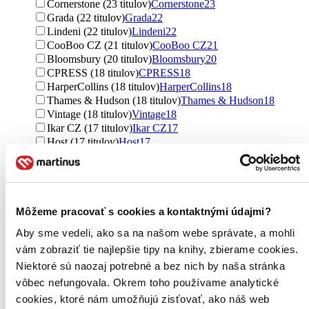
Cornerstone (23 titulov)
Cornerstone
23
Grada (22 titulov)
Grada
22
Lindeni (22 titulov)
Lindeni
22
CooBoo CZ (21 titulov)
CooBoo CZ
21
Bloomsbury (20 titulov)
Bloomsbury
20
CPRESS (18 titulov)
CPRESS
18
HarperCollins (18 titulov)
HarperCollins
18
Thames & Hudson (18 titulov)
Thames & Hudson
18
Vintage (18 titulov)
Vintage
18
Ikar CZ (17 titulov)
Ikar CZ
17
Host (17 titulov)
Host
17
Kalibr (17 titulov)
Kalibr
17
Arcturus (16 titulov)
Arcturus
16
Albatros CZ (15 titulov)
Albatros CZ
15
Slovart (14 titulov)
Slovart
14
Pan Macmillan (14 titulov)
Pan Macmillan
14
Môžeme pracovať s cookies a kontaktnými údajmi?
Paseka (12 titulov)
Paseka
12
Aby sme vedeli, ako sa na našom webe správate, a mohli
Pikola (12 titulov)
Pikola
12
vám zobraziť tie najlepšie tipy na knihy, zbierame cookies.
Baronet (12 titulov)
Baronet
12
Pointa (12 titulov)
Pointa
12
Niektoré sú naozaj potrebné a bez nich by naša stránka
Štohl - Vzdělávací středisko Znojmo (12 titulov)
Štohl -
vôbec nefungovala. Okrem toho používame analytické
Vzdělávací středisko Znojmo
12
cookies, ktoré nám umožňujú zisťovať, ako náš web
HarperCollins Publishers (12 titulov)
HarperCollins