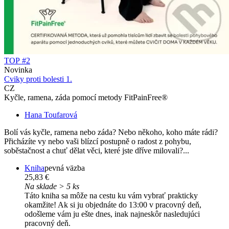
TOP #2
Novinka
Cviky proti bolesti 1.
CZ
Kyčle, ramena, záda pomocí metody FitPainFree®
Hana Toufarová
Bolí vás kyčle, ramena nebo záda? Nebo někoho, koho máte rádi?
Přicházíte vy nebo vaši blízcí postupně o radost z pohybu,
soběstačnost a chuť dělat věci, které jste dříve milovali?...
Kniha
pevná väzba
25,83 €
Na sklade > 5 ks
Táto kniha sa môže na cestu ku vám vybrať prakticky
okamžite! Ak si ju objednáte do 13:00 v pracovný deň,
odošleme vám ju ešte dnes, inak najneskôr nasledujúci
pracovný deň.