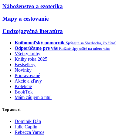
Náboženstvo a ezoterika
Mapy a cestovanie
Cudzojazyčná literatúra
Knihomoľský pomocník
Spýtajte sa Sherlocka, čo čítať
Odporúčame pre vás
Knižné tipy ušité na mieru vám
Všetky knihy
Knihy roka 2025
Bestsellery
Novinky
Pripravované
Akcie a zľavy
Kolekcie
BookTok
Mám záujem o titul
Top autori
Dominik Dán
Julie Caplin
Rebecca Yarros