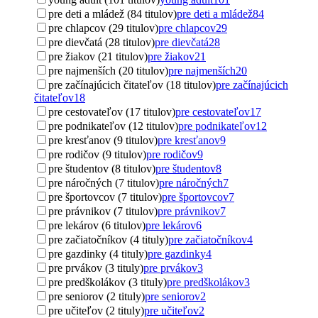
pre deti a mládež (84 titulov)
pre deti a mládež
84
pre chlapcov (29 titulov)
pre chlapcov
29
pre dievčatá (28 titulov)
pre dievčatá
28
pre žiakov (21 titulov)
pre žiakov
21
pre najmenších (20 titulov)
pre najmenších
20
pre začínajúcich čitateľov (18 titulov)
pre začínajúcich
čitateľov
18
pre cestovateľov (17 titulov)
pre cestovateľov
17
pre podnikateľov (12 titulov)
pre podnikateľov
12
pre kresťanov (9 titulov)
pre kresťanov
9
pre rodičov (9 titulov)
pre rodičov
9
pre študentov (8 titulov)
pre študentov
8
pre náročných (7 titulov)
pre náročných
7
pre športovcov (7 titulov)
pre športovcov
7
pre právnikov (7 titulov)
pre právnikov
7
pre lekárov (6 titulov)
pre lekárov
6
pre začiatočníkov (4 tituly)
pre začiatočníkov
4
pre gazdinky (4 tituly)
pre gazdinky
4
pre prvákov (3 tituly)
pre prvákov
3
pre predškolákov (3 tituly)
pre predškolákov
3
pre seniorov (2 tituly)
pre seniorov
2
pre učiteľov (2 tituly)
pre učiteľov
2