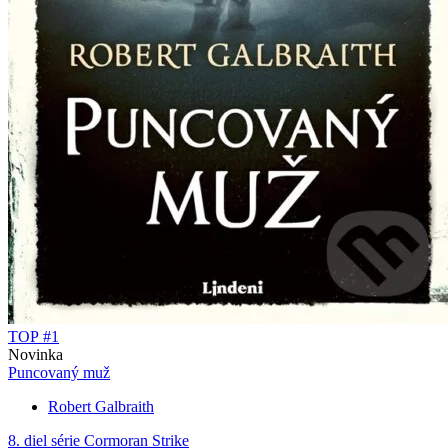
TOP #1
Novinka
Puncovaný muž
Robert Galbraith
8. diel série
Cormoran Strike