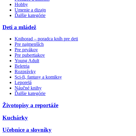
Hobby
Umenie a dizajn
Ďalšie kategórie
Deti a mládež
Knihorad – poradca kníh pre deti
Pre najmenších
Pre prvákov
Pre pubertiakov
Young Adult
Beletria
Rozprávky
Sci-fi, fantasy a komiksy
Leporelá
Náučné knihy
Ďalšie kategórie
Životopisy a reportáže
Kuchárky
Učebnice a slovníky