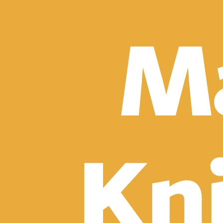
Detektívky, trilery a horory
Sci-fi a fantasy
Komiksy
Romantika
Spoločenská beletria
Klasika
Historické
Slovenská beletria
Svetová beletria
Poézia
Ďalšie kategórie
Náučná a odborná
Motivácia a sebarozvoj
Biznis a manažment
Humanitné a spoločenské vedy
História
Životopisy a reportáže
Vzťahy a rodina
Zdravie a životný štýl
Počítače a internet
Hobby
Umenie a dizajn