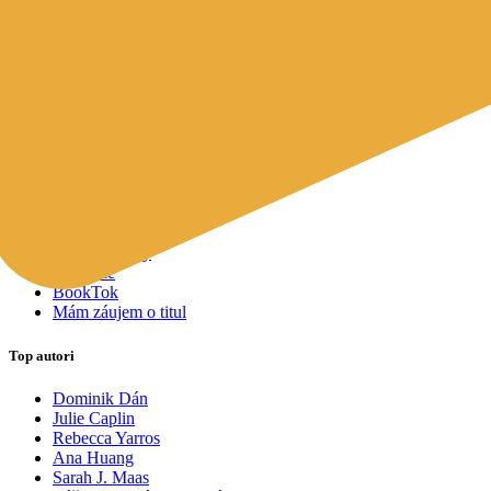
Mapy a cestovanie
Cudzojazyčná literatúra
Knihomoľský pomocník
Spýtajte sa Sherlocka, čo čítať
Odporúčame pre vás
Knižné tipy ušité na mieru vám
Všetky knihy
Knihy roka 2025
Bestsellery
Novinky
Pripravované
Akcie a zľavy
Kolekcie
BookTok
Mám záujem o titul
Top autori
Dominik Dán
Julie Caplin
Rebecca Yarros
Ana Huang
Sarah J. Maas