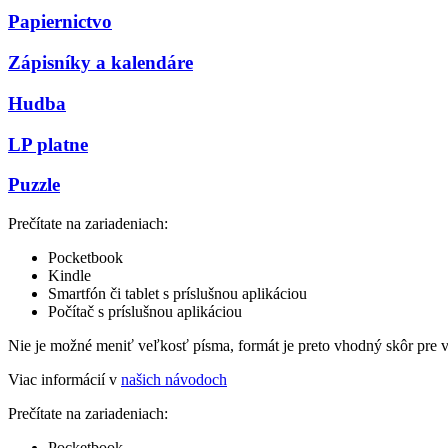
Papiernictvo
Zápisníky a kalendáre
Hudba
LP platne
Puzzle
Prečítate na zariadeniach:
Pocketbook
Kindle
Smartfón či tablet s príslušnou aplikáciou
Počítač s príslušnou aplikáciou
Nie je možné meniť veľkosť písma, formát je preto vhodný skôr pre 
Viac informácií v
našich návodoch
Prečítate na zariadeniach:
Pocketbook