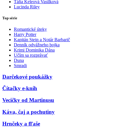
Táňa Keleová Vasilková
Lucinda Riley
Top série
Romantické úteky
Harry Potter
Kapitán Stein a Notár Barbarič
Denník odvážneho bojka
Krimi Dominika Dána
Učím sa rozprávať
Duna
Smradi
Darčekové poukážky
Čítačky e-kníh
Vecičky od Martinusu
Káva, čaj a pochutiny
Hrnčeky a fľaše