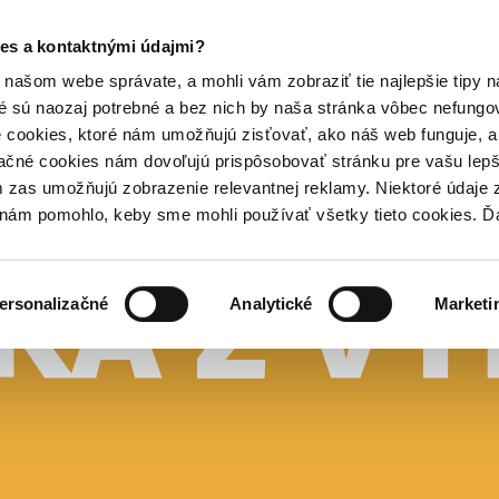
es a kontaktnými údajmi?
našom webe správate, a mohli vám zobraziť tie najlepšie tipy n
é sú naozaj potrebné a bez nich by naša stránka vôbec nefung
 cookies, ktoré nám umožňujú zisťovať, ako náš web funguje, a 
ačné cookies nám dovoľujú prispôsobovať stránku pre vašu lepši
zas umožňujú zobrazenie relevantnej reklamy. Niektoré údaje z
y nám pomohlo, keby sme mohli používať všetky tieto cookies. 
ersonalizačné
Analytické
Marketi