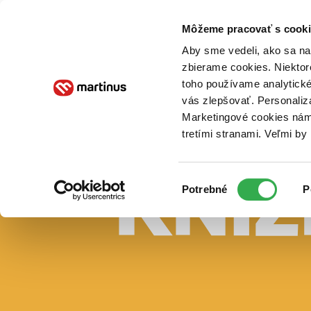
Doručenie
Kníhkupectvá
Knihovrátok
Poukážky
Knižný blog
Kontakt
Môžeme pracovať s cooki
Aby sme vedeli, ako sa na 
zbierame cookies. Niektor
E-knihy
Audioknihy
Hry
Filmy
Knihy
Doplnky
toho používame analytické
vás zlepšovať. Personaliz
Vyhľadávanie
Marketingové cookies nám 
tretími stranami. Veľmi b
Prihlásiť
Vyhľadávanie
Výber
Knihy
Potrebné
P
súhlasu
E-knihy
Audioknihy
Hry
Filmy
Doplnky
Beletria