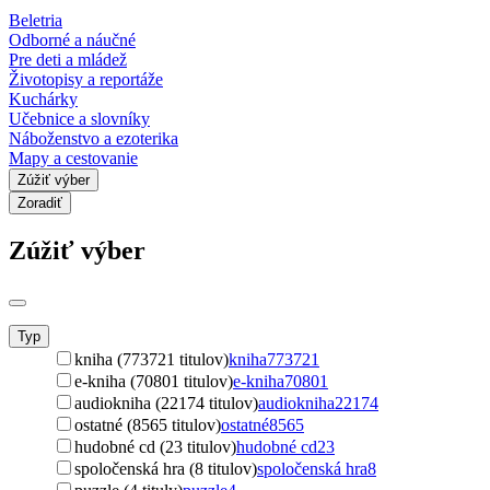
Beletria
Odborné a náučné
Pre deti a mládež
Životopisy a reportáže
Kuchárky
Učebnice a slovníky
Náboženstvo a ezoterika
Mapy a cestovanie
Zúžiť výber
Zoradiť
Zúžiť výber
Typ
kniha (773721 titulov)
kniha
773721
e-kniha (70801 titulov)
e-kniha
70801
audiokniha (22174 titulov)
audiokniha
22174
ostatné (8565 titulov)
ostatné
8565
hudobné cd (23 titulov)
hudobné cd
23
spoločenská hra (8 titulov)
spoločenská hra
8