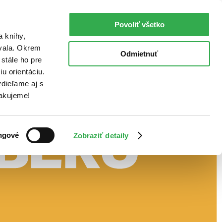
Povoliť všetko
a knihy,
ovala. Okrem
Odmietnuť
stále ho pre
u orientáciu.
dieľame aj s
Ďakujeme!
ngové
Zobraziť detaily