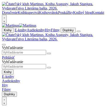
Doručenie
Kníhkupectvá
Knihovrátok
Poukážky
Knižný blog
Kontakt
E-knihy
Audioknihy
Hry
Filmy
Knihy
Doplnky
Vyhľadávanie
Prihlásiť
Vyhľadávanie
Knihy
E-knihy
Audioknihy
Hry
Filmy
Doplnky