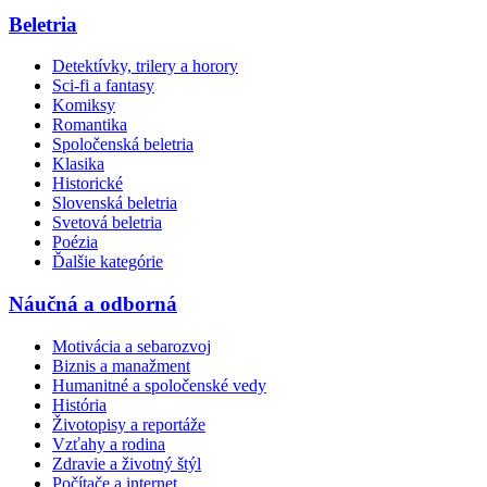
Beletria
Detektívky, trilery a horory
Sci-fi a fantasy
Komiksy
Romantika
Spoločenská beletria
Klasika
Historické
Slovenská beletria
Svetová beletria
Poézia
Ďalšie kategórie
Náučná a odborná
Motivácia a sebarozvoj
Biznis a manažment
Humanitné a spoločenské vedy
História
Životopisy a reportáže
Vzťahy a rodina
Zdravie a životný štýl
Počítače a internet