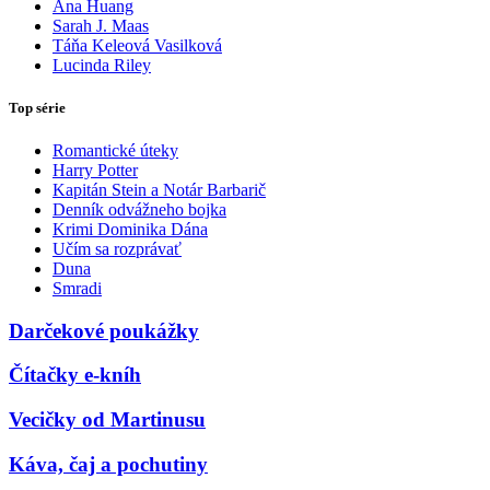
Ana Huang
Sarah J. Maas
Táňa Keleová Vasilková
Lucinda Riley
Top série
Romantické úteky
Harry Potter
Kapitán Stein a Notár Barbarič
Denník odvážneho bojka
Krimi Dominika Dána
Učím sa rozprávať
Duna
Smradi
Darčekové poukážky
Čítačky e-kníh
Vecičky od Martinusu
Káva, čaj a pochutiny