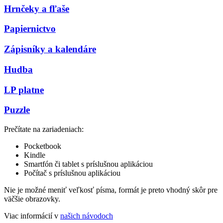
Hrnčeky a fľaše
Papiernictvo
Zápisníky a kalendáre
Hudba
LP platne
Puzzle
Prečítate na zariadeniach:
Pocketbook
Kindle
Smartfón či tablet s príslušnou aplikáciou
Počítač s príslušnou aplikáciou
Nie je možné meniť veľkosť písma, formát je preto vhodný skôr pre
väčšie obrazovky.
Viac informácií v
našich návodoch