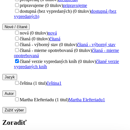
pripravujeme (0 titulov)
pripravujeme
dostupná (bez vypredaných) (0 titulov)
dostupná (bez
vypredaných)
Nové / čítané
nová (0 titulov)
nová
čítaná (0 titulov)
čítaná
čítaná - výborný stav (0 titulov)
čítaná - výborný stav
čítaná - mierne opotrebovaná (0 titulov)
čítaná - mierne
opotrebovaná
čítané verzie vypredaných kníh (0 titulov)
čítané verzie
vypredaných kníh
Jazyk
čeština (1 titul)
čeština
1
Autor
Martha Elefteriadu (1 titul)
Martha Elefteriadu
1
Zúžiť výber
Zoradiť