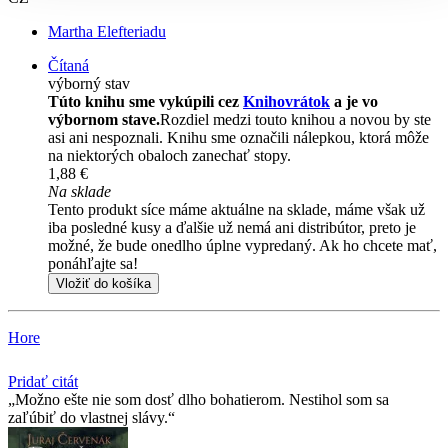
Martha Elefteriadu
Čítaná
výborný stav
Túto knihu sme vykúpili cez
Knihovrátok
a je vo
výbornom stave.
Rozdiel medzi touto knihou a novou by ste
asi ani nespoznali. Knihu sme označili nálepkou, ktorá môže
na niektorých obaloch zanechať stopy.
1,88 €
Na sklade
Tento produkt síce máme aktuálne na sklade, máme však už
iba posledné kusy a ďalšie už nemá ani distribútor, preto je
možné, že bude onedlho úplne vypredaný. Ak ho chcete mať,
ponáhľajte sa!
Vložiť do košíka
Hore
Pridať citát
Možno ešte nie som dosť dlho bohatierom. Nestihol som sa
zaľúbiť do vlastnej slávy.