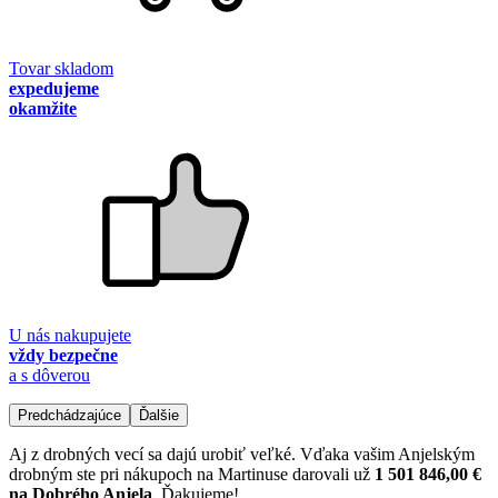
Tovar skladom
expedujeme
okamžite
U nás nakupujete
vždy bezpečne
a s dôverou
Predchádzajúce
Ďalšie
Aj z drobných vecí sa dajú urobiť veľké. Vďaka vašim Anjelským
drobným ste pri nákupoch na Martinuse darovali už
1 501 846,00 €
na Dobrého Anjela
. Ďakujeme!