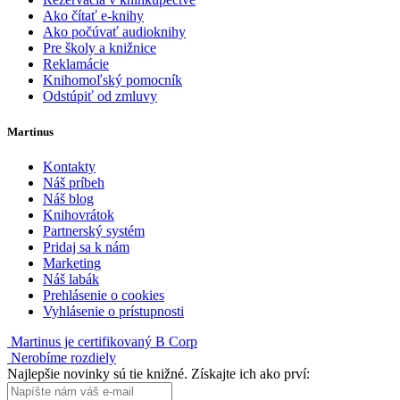
Ako čítať e-knihy
Ako počúvať audioknihy
Pre školy a knižnice
Reklamácie
Knihomoľský pomocník
Odstúpiť od zmluvy
Martinus
Kontakty
Náš príbeh
Náš blog
Knihovrátok
Partnerský systém
Pridaj sa k nám
Marketing
Náš labák
Prehlásenie o cookies
Vyhlásenie o prístupnosti
Martinus je certifikovaný B Corp
Nerobíme rozdiely
Najlepšie novinky sú tie knižné. Získajte ich ako prví: