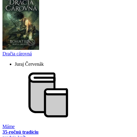
Dračia cárovná
Juraj Červenák
Máme
35-ročnú tradíciu