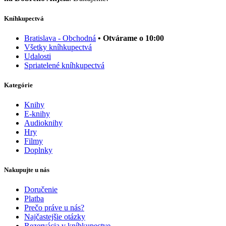
Kníhkupectvá
Bratislava - Obchodná
• Otvárame o 10:00
Všetky kníhkupectvá
Udalosti
Spriatelené kníhkupectvá
Kategórie
Knihy
E-knihy
Audioknihy
Hry
Filmy
Doplnky
Nakupujte u nás
Doručenie
Platba
Prečo práve u nás?
Najčastejšie otázky
Rezervácia v kníhkupectve