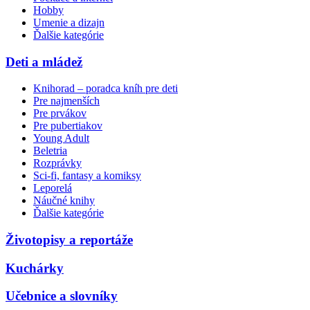
Hobby
Umenie a dizajn
Ďalšie kategórie
Deti a mládež
Knihorad – poradca kníh pre deti
Pre najmenších
Pre prvákov
Pre pubertiakov
Young Adult
Beletria
Rozprávky
Sci-fi, fantasy a komiksy
Leporelá
Náučné knihy
Ďalšie kategórie
Životopisy a reportáže
Kuchárky
Učebnice a slovníky