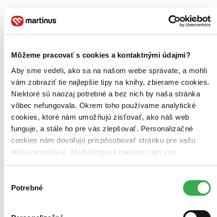
Bestsellery
Top hodnotené
Novinky
Môžeme pracovať s cookies a kontaktnými údajmi?
Najdrahšie
Najlacnejšie
Aby sme vedeli, ako sa na našom webe správate, a mohli
Najvyššia zľava
vám zobraziť tie najlepšie tipy na knihy, zbierame cookies.
Niektoré sú naozaj potrebné a bez nich by naša stránka
Použité filtre
vôbec nefungovala. Okrem toho používame analytické
Zrušiť filtre
cookies, ktoré nám umožňujú zisťovať, ako náš web
Na tému grécke potraviny
čítané verzie vypredaných kníh
funguje, a stále ho pre vás zlepšovať. Personalizačné
cookies nám dovoľujú prispôsobovať stránku pre vašu
lepšiu orientáciu. Marketingové cookies nám zas
umožňujú zobrazenie relevantnej reklamy. Niektoré údaje
zdieľame aj s tretími stranami. Veľmi by nám pomohlo,
Výber
keby sme mohli používať všetky tieto cookies. Ďakujeme!
Potrebné
súhlasu