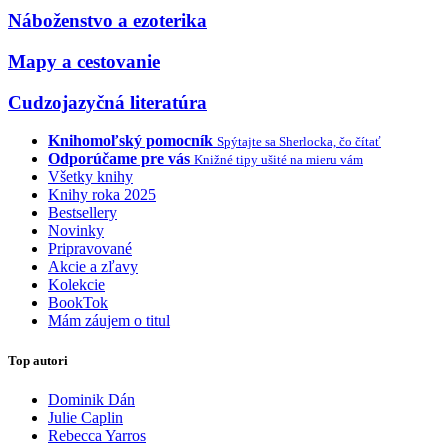
Náboženstvo a ezoterika
Mapy a cestovanie
Cudzojazyčná literatúra
Knihomoľský pomocník
Spýtajte sa Sherlocka, čo čítať
Odporúčame pre vás
Knižné tipy ušité na mieru vám
Všetky knihy
Knihy roka 2025
Bestsellery
Novinky
Pripravované
Akcie a zľavy
Kolekcie
BookTok
Mám záujem o titul
Top autori
Dominik Dán
Julie Caplin
Rebecca Yarros