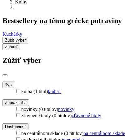
Knihy
Bestsellery na tému grécke potraviny
Kuchárky
Zúžiť výber
Zoradiť
Zúžiť výber
Typ
kniha (1 titul)
kniha
1
Zobraziť iba
novinky (0 titulov)
novinky
zľavnené tituly (0 titulov)
zľavnené tituly
Dostupnosť
na centrálnom sklade (0 titulov)
na centrálnom sklade
predpredaj (0 titulov)
predpredaj