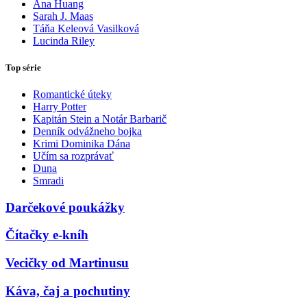
Ana Huang
Sarah J. Maas
Táňa Keleová Vasilková
Lucinda Riley
Top série
Romantické úteky
Harry Potter
Kapitán Stein a Notár Barbarič
Denník odvážneho bojka
Krimi Dominika Dána
Učím sa rozprávať
Duna
Smradi
Darčekové poukážky
Čítačky e-kníh
Vecičky od Martinusu
Káva, čaj a pochutiny