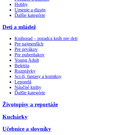
Hobby
Umenie a dizajn
Ďalšie kategórie
Deti a mládež
Knihorad – poradca kníh pre deti
Pre najmenších
Pre prvákov
Pre pubertiakov
Young Adult
Beletria
Rozprávky
Sci-fi, fantasy a komiksy
Leporelá
Náučné knihy
Ďalšie kategórie
Životopisy a reportáže
Kuchárky
Učebnice a slovníky