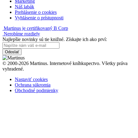
Marketing
Náš labák
Prehlásenie o cookies
Vyhlásenie o prístupnosti
Martinus je certifikovaný B Corp
Nerobíme rozdiely
Najlepšie novinky sú tie knižné. Získajte ich ako prví:
Odoslať
© 2000-2026 Martinus. Internetové kníhkupectvo. Všetky práva
vyhradené.
Nastaviť cookies
Ochrana súkromia
Obchodné podmienky