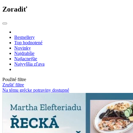
Zoradiť
Bestsellery
Top hodnotené
Novinky
Najdrahšie
Najlacnejšie
Najvyššia zľava
Použité filtre
Zrušiť filtre
Na tému grécke potraviny
dostupné