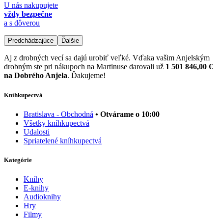
U nás nakupujete
vždy bezpečne
a s dôverou
Predchádzajúce
Ďalšie
Aj z drobných vecí sa dajú urobiť veľké. Vďaka vašim Anjelským
drobným ste pri nákupoch na Martinuse darovali už
1 501 846,00 €
na Dobrého Anjela
. Ďakujeme!
Kníhkupectvá
Bratislava - Obchodná
• Otvárame o 10:00
Všetky kníhkupectvá
Udalosti
Spriatelené kníhkupectvá
Kategórie
Knihy
E-knihy
Audioknihy
Hry
Filmy