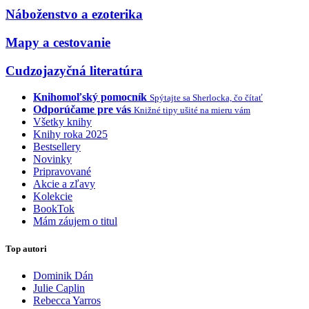
Náboženstvo a ezoterika
Mapy a cestovanie
Cudzojazyčná literatúra
Knihomoľský pomocník
Spýtajte sa Sherlocka, čo čítať
Odporúčame pre vás
Knižné tipy ušité na mieru vám
Všetky knihy
Knihy roka 2025
Bestsellery
Novinky
Pripravované
Akcie a zľavy
Kolekcie
BookTok
Mám záujem o titul
Top autori
Dominik Dán
Julie Caplin
Rebecca Yarros