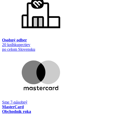
Osobný odber
20 kníhkupectiev
po celom Slovensku
Sme 7-násobný
MasterCard
Obchodník roka