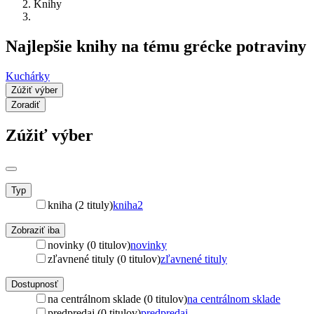
Knihy
Najlepšie knihy na tému grécke potraviny
Kuchárky
Zúžiť výber
Zoradiť
Zúžiť výber
Typ
kniha (2 tituly)
kniha
2
Zobraziť iba
novinky (0 titulov)
novinky
zľavnené tituly (0 titulov)
zľavnené tituly
Dostupnosť
na centrálnom sklade (0 titulov)
na centrálnom sklade
predpredaj (0 titulov)
predpredaj