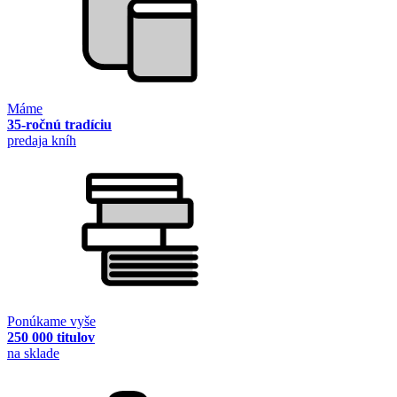
Máme
35-ročnú tradíciu
predaja kníh
Ponúkame vyše
250 000 titulov
na sklade