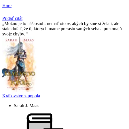
Hore
Pridať citát
Možno je to náš osud - nemať otcov, akých by sme si želali, ale
stále dúfať, že tí­, ktorých máme prerastú samých seba a prekonajú
svoje chyby.
Kráľovstvo z popola
Sarah J. Maas