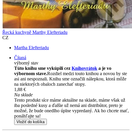
Řecká kuchyně Marthy Elefteriadu
CZ
Martha Elefteriadu
Čítaná
výborný stav
Túto knihu sme vykúpili cez
Knihovrátok
a je vo
výbornom stave.
Rozdiel medzi touto knihou a novou by ste
asi ani nespoznali. Knihu sme označili nálepkou, ktorá môže
na niektorých obaloch zanechať stopy.
1,88 €
Na sklade
Tento produkt síce máme aktuálne na sklade, máme však už
iba posledné kusy a ďalšie už nemá ani distribútor, preto je
možné, že bude onedlho úplne vypredaný. Ak ho chcete mať,
ponáhľajte sa!
Vložiť do košíka