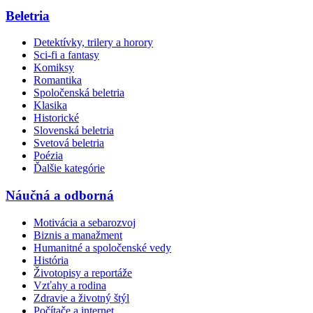
Beletria
Detektívky, trilery a horory
Sci-fi a fantasy
Komiksy
Romantika
Spoločenská beletria
Klasika
Historické
Slovenská beletria
Svetová beletria
Poézia
Ďalšie kategórie
Náučná a odborná
Motivácia a sebarozvoj
Biznis a manažment
Humanitné a spoločenské vedy
História
Životopisy a reportáže
Vzťahy a rodina
Zdravie a životný štýl
Počítače a internet