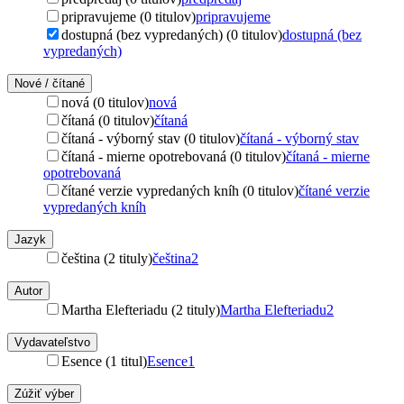
pripravujeme (0 titulov)
pripravujeme
dostupná (bez vypredaných) (0 titulov)
dostupná (bez
vypredaných)
Nové / čítané
nová (0 titulov)
nová
čítaná (0 titulov)
čítaná
čítaná - výborný stav (0 titulov)
čítaná - výborný stav
čítaná - mierne opotrebovaná (0 titulov)
čítaná - mierne
opotrebovaná
čítané verzie vypredaných kníh (0 titulov)
čítané verzie
vypredaných kníh
Jazyk
čeština (2 tituly)
čeština
2
Autor
Martha Elefteriadu (2 tituly)
Martha Elefteriadu
2
Vydavateľstvo
Esence (1 titul)
Esence
1
Zúžiť výber