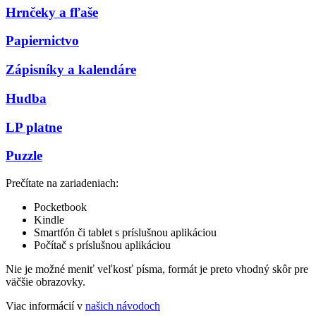
Hrnčeky a fľaše
Papiernictvo
Zápisníky a kalendáre
Hudba
LP platne
Puzzle
Prečítate na zariadeniach:
Pocketbook
Kindle
Smartfón či tablet s príslušnou aplikáciou
Počítač s príslušnou aplikáciou
Nie je možné meniť veľkosť písma, formát je preto vhodný skôr pre
väčšie obrazovky.
Viac informácií v
našich návodoch