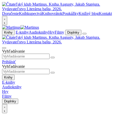
Doručenie
Kníhkupectvá
Knihovrátok
Poukážky
Knižný blog
Kontakt
E-knihy
Audioknihy
Hry
Filmy
Knihy
Doplnky
Vyhľadávanie
Prihlásiť
Vyhľadávanie
Knihy
E-knihy
Audioknihy
Hry
Filmy
Doplnky