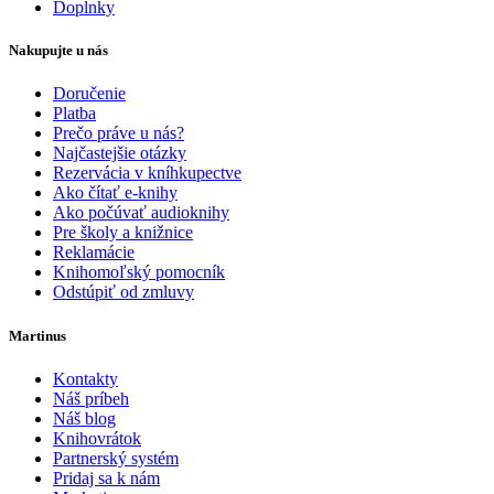
Doplnky
Nakupujte u nás
Doručenie
Platba
Prečo práve u nás?
Najčastejšie otázky
Rezervácia v kníhkupectve
Ako čítať e-knihy
Ako počúvať audioknihy
Pre školy a knižnice
Reklamácie
Knihomoľský pomocník
Odstúpiť od zmluvy
Martinus
Kontakty
Náš príbeh
Náš blog
Knihovrátok
Partnerský systém
Pridaj sa k nám