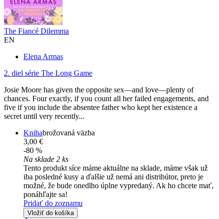
The Fiancé Dilemma
EN
Elena Armas
2. diel série
The Long Game
Josie Moore has given the opposite sex––and love––plenty of
chances. Four exactly, if you count all her failed engagements, and
five if you include the absentee father who kept her existence a
secret until very recently...
Kniha
brožovaná väzba
3,00 €
-80 %
Na sklade 2 ks
Tento produkt síce máme aktuálne na sklade, máme však už
iba posledné kusy a ďalšie už nemá ani distribútor, preto je
možné, že bude onedlho úplne vypredaný. Ak ho chcete mať,
ponáhľajte sa!
Pridať do zoznamu
Vložiť do košíka