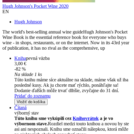
Hugh Johnson's Pocket Wine 2020
EN
Hugh Johnson
The world's best-selling annual wine guideHugh Johnson's Pocket
Wine Book is the essential reference book for everyone who buys
wine - in shops, restaurants, or on the internet. Now in its 43rd year
of publication, it has no rival as the comprehensive, up
Kniha
pevná väzba
3,00 €
-82 %
Na sklade 1 ks
Túto knihu máme síce aktuálne na sklade, máme však už iba
posledné kusy. Ak ju chcete mať rýchlo, ponáhľajte sa!
Dodanie ďalších môže trvať dlhšie, zvyčajne do 31 dní.
Pridať do zoznamu
Vložiť do košíka
Čítaná
výborný stav
Túto knihu sme vykúpili cez
Knihovrátok
a je vo
výbornom stave.
Rozdiel medzi touto knihou a novou by ste
asi ani nespoznali. Knihu sme označili nálepkou, ktorá môže