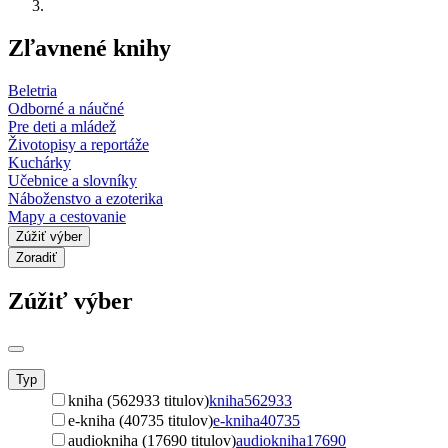
Zľavnené knihy
Beletria
Odborné a náučné
Pre deti a mládež
Životopisy a reportáže
Kuchárky
Učebnice a slovníky
Náboženstvo a ezoterika
Mapy a cestovanie
Zúžiť výber
Zoradiť
Zúžiť výber
Typ
kniha (562933 titulov)
kniha
562933
e-kniha (40735 titulov)
e-kniha
40735
audiokniha (17690 titulov)
audiokniha
17690