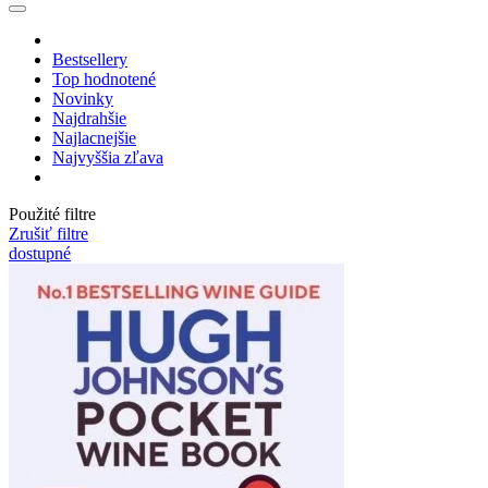
Bestsellery
Top hodnotené
Novinky
Najdrahšie
Najlacnejšie
Najvyššia zľava
Použité filtre
Zrušiť filtre
dostupné