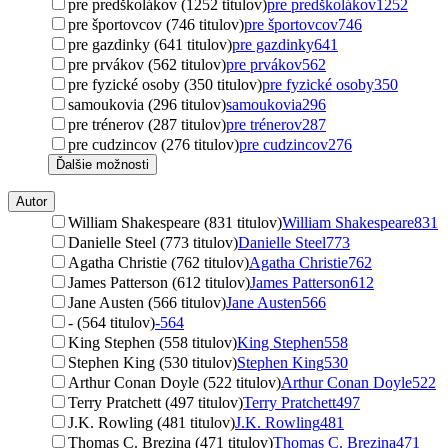
pre predškolákov (1252 titulov)
pre predškolákov
1252
pre športovcov (746 titulov)
pre športovcov
746
pre gazdinky (641 titulov)
pre gazdinky
641
pre prvákov (562 titulov)
pre prvákov
562
pre fyzické osoby (350 titulov)
pre fyzické osoby
350
samoukovia (296 titulov)
samoukovia
296
pre trénerov (287 titulov)
pre trénerov
287
pre cudzincov (276 titulov)
pre cudzincov
276
Ďalšie možnosti
Autor
William Shakespeare (831 titulov)
William Shakespeare
831
Danielle Steel (773 titulov)
Danielle Steel
773
Agatha Christie (762 titulov)
Agatha Christie
762
James Patterson (612 titulov)
James Patterson
612
Jane Austen (566 titulov)
Jane Austen
566
- (564 titulov)
-
564
King Stephen (558 titulov)
King Stephen
558
Stephen King (530 titulov)
Stephen King
530
Arthur Conan Doyle (522 titulov)
Arthur Conan Doyle
522
Terry Pratchett (497 titulov)
Terry Pratchett
497
J.K. Rowling (481 titulov)
J.K. Rowling
481
Thomas C. Brezina (471 titulov)
Thomas C. Brezina
471