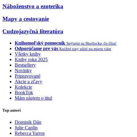
Náboženstvo a ezoterika
Mapy a cestovanie
Cudzojazyčná literatúra
Knihomoľský pomocník
Spýtajte sa Sherlocka, čo čítať
Odporúčame pre vás
Knižné tipy ušité na mieru vám
Všetky knihy
Knihy roka 2025
Bestsellery
Novinky
Pripravované
Akcie a zľavy
Kolekcie
BookTok
Mám záujem o titul
Top autori
Dominik Dán
Julie Caplin
Rebecca Yarros