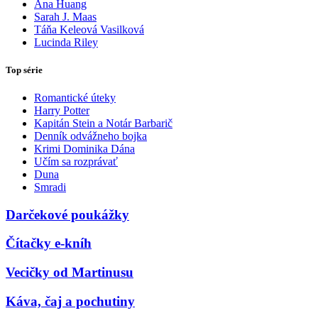
Ana Huang
Sarah J. Maas
Táňa Keleová Vasilková
Lucinda Riley
Top série
Romantické úteky
Harry Potter
Kapitán Stein a Notár Barbarič
Denník odvážneho bojka
Krimi Dominika Dána
Učím sa rozprávať
Duna
Smradi
Darčekové poukážky
Čítačky e-kníh
Vecičky od Martinusu
Káva, čaj a pochutiny