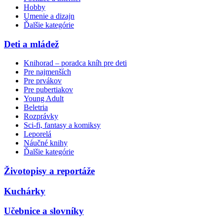
Hobby
Umenie a dizajn
Ďalšie kategórie
Deti a mládež
Knihorad – poradca kníh pre deti
Pre najmenších
Pre prvákov
Pre pubertiakov
Young Adult
Beletria
Rozprávky
Sci-fi, fantasy a komiksy
Leporelá
Náučné knihy
Ďalšie kategórie
Životopisy a reportáže
Kuchárky
Učebnice a slovníky