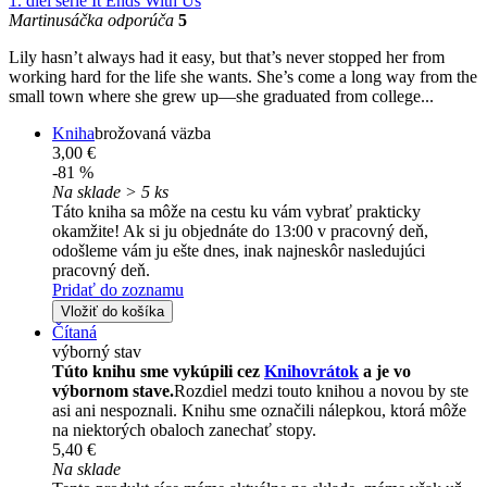
1. diel série
It Ends With Us
Martinusáčka odporúča
5
Lily hasn’t always had it easy, but that’s never stopped her from
working hard for the life she wants. She’s come a long way from the
small town where she grew up—she graduated from college...
Kniha
brožovaná väzba
3,00 €
-81 %
Na sklade > 5 ks
Táto kniha sa môže na cestu ku vám vybrať prakticky
okamžite! Ak si ju objednáte do 13:00 v pracovný deň,
odošleme vám ju ešte dnes, inak najneskôr nasledujúci
pracovný deň.
Pridať do zoznamu
Vložiť do košíka
Čítaná
výborný stav
Túto knihu sme vykúpili cez
Knihovrátok
a je vo
výbornom stave.
Rozdiel medzi touto knihou a novou by ste
asi ani nespoznali. Knihu sme označili nálepkou, ktorá môže
na niektorých obaloch zanechať stopy.
5,40 €
Na sklade