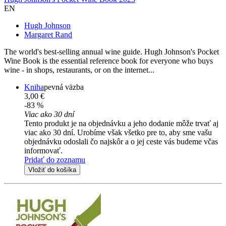
EN
Hugh Johnson
Margaret Rand
The world's best-selling annual wine guide. Hugh Johnson's Pocket
Wine Book is the essential reference book for everyone who buys
wine - in shops, restaurants, or on the internet...
Kniha
pevná väzba
3,00 €
-83 %
Viac ako 30 dní
Tento produkt je na objednávku a jeho dodanie môže trvať aj
viac ako 30 dní. Urobíme však všetko pre to, aby sme vašu
objednávku odoslali čo najskôr a o jej ceste vás budeme včas
informovať.
Pridať do zoznamu
Vložiť do košíka