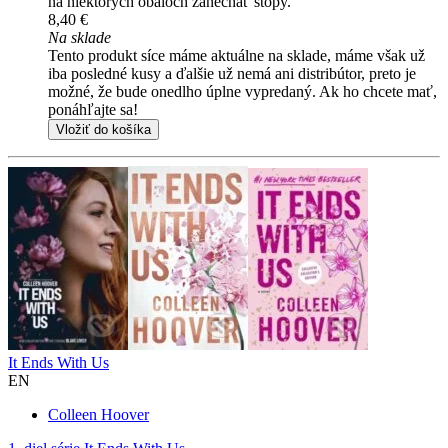
na niektorých obaloch zanechať stopy.
8,40 €
Na sklade
Tento produkt síce máme aktuálne na sklade, máme však už
iba posledné kusy a ďalšie už nemá ani distribútor, preto je
možné, že bude onedlho úplne vypredaný. Ak ho chcete mať,
ponáhľajte sa!
Vložiť do košíka
It Ends With Us
EN
Colleen Hoover