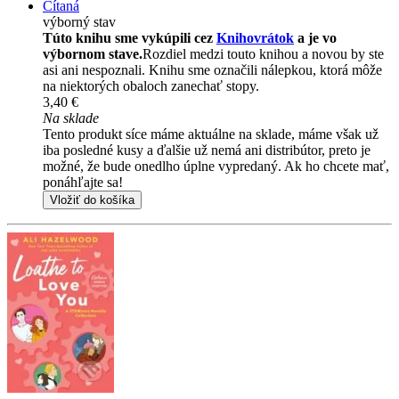
Čítaná
výborný stav
Túto knihu sme vykúpili cez
Knihovrátok
a je vo
výbornom stave.
Rozdiel medzi touto knihou a novou by ste
asi ani nespoznali. Knihu sme označili nálepkou, ktorá môže
na niektorých obaloch zanechať stopy.
3,40 €
Na sklade
Tento produkt síce máme aktuálne na sklade, máme však už
iba posledné kusy a ďalšie už nemá ani distribútor, preto je
možné, že bude onedlho úplne vypredaný. Ak ho chcete mať,
ponáhľajte sa!
Vložiť do košíka