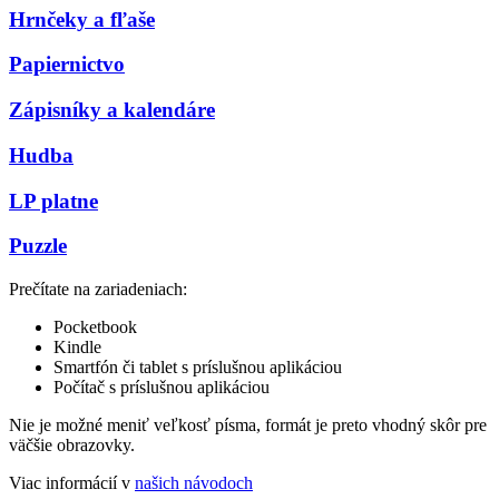
Hrnčeky a fľaše
Papiernictvo
Zápisníky a kalendáre
Hudba
LP platne
Puzzle
Prečítate na zariadeniach:
Pocketbook
Kindle
Smartfón či tablet s príslušnou aplikáciou
Počítač s príslušnou aplikáciou
Nie je možné meniť veľkosť písma, formát je preto vhodný skôr pre
väčšie obrazovky.
Viac informácií v
našich návodoch