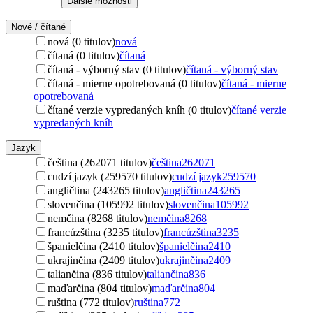
Ďalšie možnosti
Nové / čítané
nová (0 titulov)
nová
čítaná (0 titulov)
čítaná
čítaná - výborný stav (0 titulov)
čítaná - výborný stav
čítaná - mierne opotrebovaná (0 titulov)
čítaná - mierne
opotrebovaná
čítané verzie vypredaných kníh (0 titulov)
čítané verzie
vypredaných kníh
Jazyk
čeština (262071 titulov)
čeština
262071
cudzí jazyk (259570 titulov)
cudzí jazyk
259570
angličtina (243265 titulov)
angličtina
243265
slovenčina (105992 titulov)
slovenčina
105992
nemčina (8268 titulov)
nemčina
8268
francúzština (3235 titulov)
francúzština
3235
španielčina (2410 titulov)
španielčina
2410
ukrajinčina (2409 titulov)
ukrajinčina
2409
taliančina (836 titulov)
taliančina
836
maďarčina (804 titulov)
maďarčina
804
ruština (772 titulov)
ruština
772