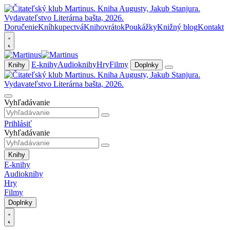
Doručenie
Kníhkupectvá
Knihovrátok
Poukážky
Knižný blog
Kontakt
E-knihy
Audioknihy
Hry
Filmy
Knihy
Doplnky
Vyhľadávanie
Prihlásiť
Vyhľadávanie
Knihy
E-knihy
Audioknihy
Hry
Filmy
Doplnky