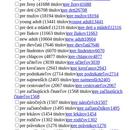
pre ženy (41688 titulov)
pre ženy
41688
pre deti (26708 titulov)
pre deti
26708
pre mužov (18194 titulov)
pre mužov
18194
young adult (13441 titulov)
young adult
13441
pre deti a mládež (12116 titulov)
pre deti a mládež
12116
pre žiakov (11663 titulov)
pre žiakov
11663
new adult (10604 titulov)
new adult
10604
pre dievčatá (7646 titulov)
pre dievčatá
7646
pre študentov (6070 titulov)
pre študentov
6070
pre chlapcov (4877 titulov)
pre chlapcov
4877
pre učiteľov (3039 titulov)
pre učiteľov
3039
pre kresťanov (2943 titulov)
pre kresťanov
2943
pre podnikateľov (2714 titulov)
pre podnikateľov
2714
pre najmenších (2405 titulov)
pre najmenších
2405
pre cestovateľov (2067 titulov)
pre cestovateľov
2067
pre začínajúcich čitateľov (1568 titulov)
pre začínajúcich
čitateľov
1568
pre náročných (1507 titulov)
pre náročných
1507
pre začiatočníkov (1495 titulov)
pre začiatočníkov
1495
pre lekárov (1454 titulov)
pre lekárov
1454
pre rodičov (1302 titulov)
pre rodičov
1302
pre právnikov (1276 titulov)
pre právnikov
1276