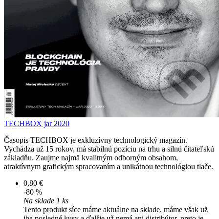
TECHBOX jar 2020
Časopis TECHBOX je exkluzívny technologický magazín.
Vychádza už 15 rokov, má stabilnú pozíciu na trhu a silnú čitateľskú
základňu. Zaujme najmä kvalitným odborným obsahom,
atraktívnym grafickým spracovaním a unikátnou technológiou tlače.
0,80 €
-80 %
Na sklade 1 ks
Tento produkt síce máme aktuálne na sklade, máme však už
iba posledné kusy a ďalšie už nemá ani distribútor, preto je