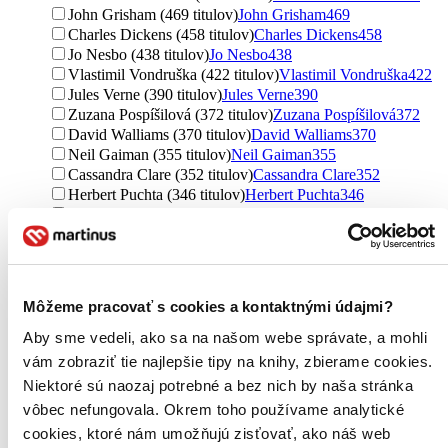
John Grisham (469 titulov)
John Grisham
469
Charles Dickens (458 titulov)
Charles Dickens
458
Jo Nesbo (438 titulov)
Jo Nesbo
438
Vlastimil Vondruška (422 titulov)
Vlastimil Vondruška
422
Jules Verne (390 titulov)
Jules Verne
390
Zuzana Pospíšilová (372 titulov)
Zuzana Pospíšilová
372
David Walliams (370 titulov)
David Walliams
370
Neil Gaiman (355 titulov)
Neil Gaiman
355
Cassandra Clare (352 titulov)
Cassandra Clare
352
Herbert Puchta (346 titulov)
Herbert Puchta
346
Paulo Coelho (340 titulov)
Paulo Coelho
340
neuvedený autor (338 titulov)
neuvedený autor
338
Dominik Dán (330 titulov)
Dominik Dán
330
Lonely Planet (327 titulov)
Lonely Planet
327
Nora Roberts (324 titulov)
Nora Roberts
324
Môžeme pracovať s cookies a kontaktnými údajmi?
Karel Čapek (319 titulov)
Karel Čapek
319
Roald Dahl (313 titulov)
Roald Dahl
313
Aby sme vedeli, ako sa na našom webe správate, a mohli
Ďalšie možnosti
vám zobraziť tie najlepšie tipy na knihy, zbierame cookies.
Niektoré sú naozaj potrebné a bez nich by naša stránka
Vydavateľstvo
vôbec nefungovala. Okrem toho používame analytické
Grada (12064 titulov)
Grada
12064
Ikar (10646 titulov)
Ikar
10646
cookies, ktoré nám umožňujú zisťovať, ako náš web