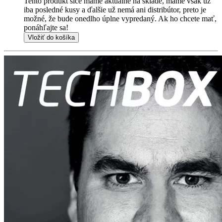
Tento produkt síce máme aktuálne na sklade, máme však už
iba posledné kusy a ďalšie už nemá ani distribútor, preto je
možné, že bude onedlho úplne vypredaný. Ak ho chcete mať,
ponáhľajte sa!
Vložiť do košíka