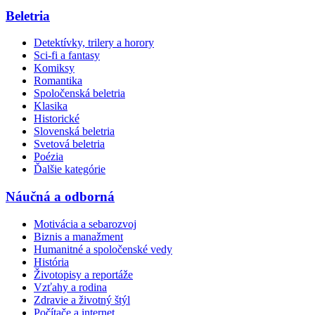
Beletria
Detektívky, trilery a horory
Sci-fi a fantasy
Komiksy
Romantika
Spoločenská beletria
Klasika
Historické
Slovenská beletria
Svetová beletria
Poézia
Ďalšie kategórie
Náučná a odborná
Motivácia a sebarozvoj
Biznis a manažment
Humanitné a spoločenské vedy
História
Životopisy a reportáže
Vzťahy a rodina
Zdravie a životný štýl
Počítače a internet