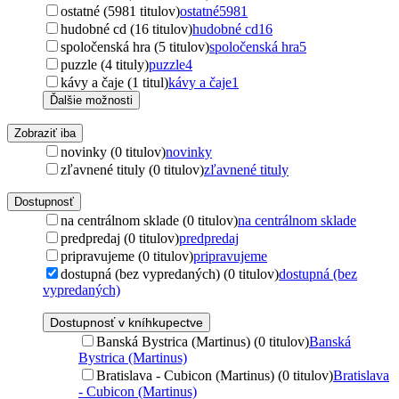
ostatné (5981 titulov)
ostatné
5981
hudobné cd (16 titulov)
hudobné cd
16
spoločenská hra (5 titulov)
spoločenská hra
5
puzzle (4 tituly)
puzzle
4
kávy a čaje (1 titul)
kávy a čaje
1
Ďalšie možnosti
Zobraziť iba
novinky (0 titulov)
novinky
zľavnené tituly (0 titulov)
zľavnené tituly
Dostupnosť
na centrálnom sklade (0 titulov)
na centrálnom sklade
predpredaj (0 titulov)
predpredaj
pripravujeme (0 titulov)
pripravujeme
dostupná (bez vypredaných) (0 titulov)
dostupná (bez
vypredaných)
Dostupnosť v kníhkupectve
Banská Bystrica (Martinus) (0 titulov)
Banská
Bystrica (Martinus)
Bratislava - Cubicon (Martinus) (0 titulov)
Bratislava
- Cubicon (Martinus)