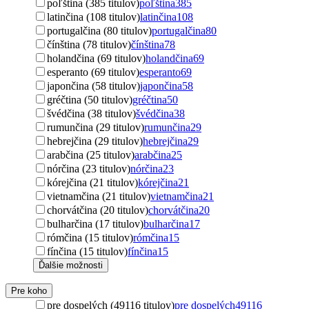
poľština (385 titulov)
poľština
385
latinčina (108 titulov)
latinčina
108
portugalčina (80 titulov)
portugalčina
80
čínština (78 titulov)
čínština
78
holandčina (69 titulov)
holandčina
69
esperanto (69 titulov)
esperanto
69
japončina (58 titulov)
japončina
58
gréčtina (50 titulov)
gréčtina
50
švédčina (38 titulov)
švédčina
38
rumunčina (29 titulov)
rumunčina
29
hebrejčina (29 titulov)
hebrejčina
29
arabčina (25 titulov)
arabčina
25
nórčina (23 titulov)
nórčina
23
kórejčina (21 titulov)
kórejčina
21
vietnamčina (21 titulov)
vietnamčina
21
chorvátčina (20 titulov)
chorvátčina
20
bulharčina (17 titulov)
bulharčina
17
rómčina (15 titulov)
rómčina
15
fínčina (15 titulov)
fínčina
15
Ďalšie možnosti
Pre koho
pre dospelých (49116 titulov)
pre dospelých
49116