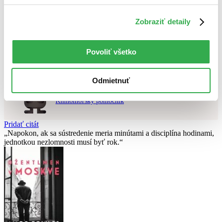
Použité filtre
Zrušiť filtre
Zobraziť detaily
Séria Evita 2021
čítané
Nebol nájdený
žiadny titul
vyhovujúci zadaným podmienkam.
Skúste prosím zmeniť vyhľadávaný výraz.
Povoliť všetko
Chcete poradiť knihu?
Odmietnuť
Náš pomocník Sherlock vám ju s radosťou vypátra!
Knihomoľský pomocník
Pridať citát
Napokon, ak sa sústredenie meria minútami a disciplína hodinami,
jednotkou nezlomnosti musí byť rok.