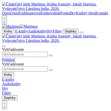
Doručenie
Kníhkupectvá
Knihovrátok
Poukážky
Knižný blog
Kontakt
E-knihy
Audioknihy
Hry
Filmy
Knihy
Doplnky
Vyhľadávanie
Prihlásiť
Vyhľadávanie
Knihy
E-knihy
Audioknihy
Hry
Filmy
Doplnky