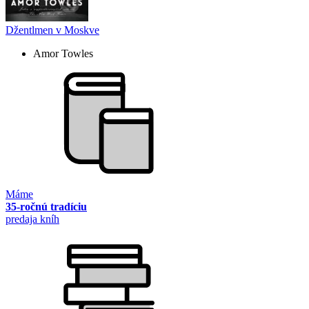
Džentlmen v Moskve
Amor Towles
Máme
35-ročnú tradíciu
predaja kníh