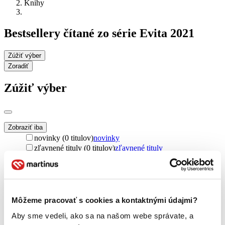
Knihy
Bestsellery čítané zo série Evita 2021
Zúžiť výber
Zoradiť
Zúžiť výber
Zobraziť iba
novinky (0 titulov)
novinky
zľavnené tituly (0 titulov)
zľavnené tituly
Dostupnosť
na centrálnom sklade (0 titulov)
na centrálnom sklade
predpredaj (0 titulov)
predpredaj
pripravujeme (0 titulov)
pripravujeme
Môžeme pracovať s cookies a kontaktnými údajmi?
dostupná (bez vypredaných) (0 titulov)
dostupná (bez
vypredaných)
Aby sme vedeli, ako sa na našom webe správate, a