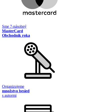
Sme 7-násobný
MasterCard
Obchodník roka
Organizujeme
množstvo besied
s autormi