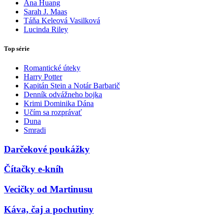
Ana Huang
Sarah J. Maas
Táňa Keleová Vasilková
Lucinda Riley
Top série
Romantické úteky
Harry Potter
Kapitán Stein a Notár Barbarič
Denník odvážneho bojka
Krimi Dominika Dána
Učím sa rozprávať
Duna
Smradi
Darčekové poukážky
Čítačky e-kníh
Vecičky od Martinusu
Káva, čaj a pochutiny