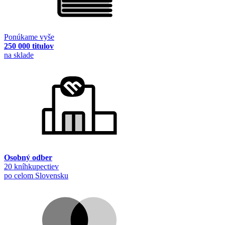
Ponúkame vyše
250 000 titulov
na sklade
Osobný odber
20 kníhkupectiev
po celom Slovensku