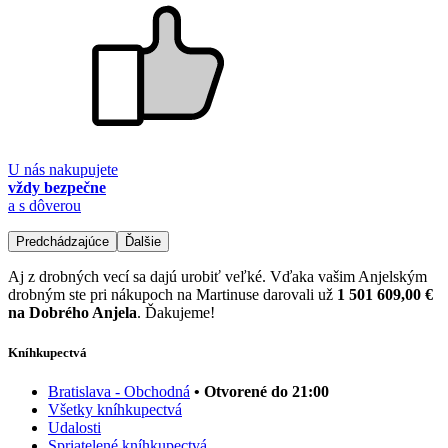
U nás nakupujete
vždy bezpečne
a s dôverou
Predchádzajúce
Ďalšie
Aj z drobných vecí sa dajú urobiť veľké. Vďaka vašim Anjelským
drobným ste pri nákupoch na Martinuse darovali už
1 501 609,00 €
na Dobrého Anjela
. Ďakujeme!
Kníhkupectvá
Bratislava - Obchodná
• Otvorené do 21:00
Všetky kníhkupectvá
Udalosti
Spriatelené kníhkupectvá