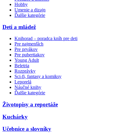
Hobby
Umenie a dizajn
Ďalšie kategórie
Deti a mládež
Knihorad – poradca kníh pre deti
Pre najmenších
Pre prvákov
Pre pubertiakov
Young Adult
Beletria
Rozprávky
Sci-fi, fantasy a komiksy
Leporelá
Náučné knihy
Ďalšie kategórie
Životopisy a reportáže
Kuchárky
Učebnice a slovníky