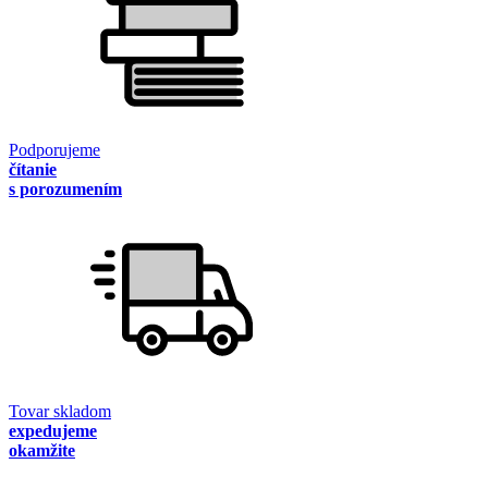
Podporujeme
čítanie
s porozumením
Tovar skladom
expedujeme
okamžite