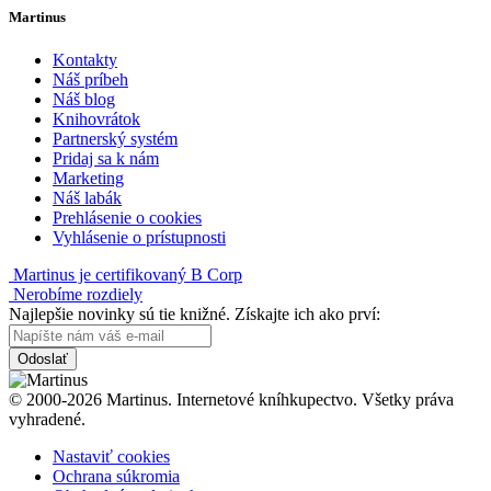
Martinus
Kontakty
Náš príbeh
Náš blog
Knihovrátok
Partnerský systém
Pridaj sa k nám
Marketing
Náš labák
Prehlásenie o cookies
Vyhlásenie o prístupnosti
Martinus je certifikovaný B Corp
Nerobíme rozdiely
Najlepšie novinky sú tie knižné. Získajte ich ako prví:
Odoslať
© 2000-2026 Martinus. Internetové kníhkupectvo. Všetky práva
vyhradené.
Nastaviť cookies
Ochrana súkromia