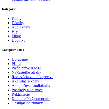
Kategórie
Knihy
E-knihy
Audioknihy
Hry
Filmy
Doplnky
Nakupujte u nás
Doručenie
Platba
Prečo práve u nás?
Najčastejšie otázky
Rezervácia v kníhkupectve
Ako čítať e-knihy
Ako počúvať audioknihy
Pre školy a knižnice
Reklamácie
Knihomoľský pomocník
Odstúpiť od zmluvy