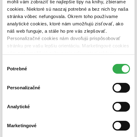
mohli vám zobraziť tie najlepšie tipy na knihy, zbierame
Nové / čítané
cookies. Niektoré sú naozaj potrebné a bez nich by naša
nová (0 titulov)
nová
stránka vôbec nefungovala. Okrem toho používame
čítaná (0 titulov)
čítaná
analytické cookies, ktoré nám umožňujú zisťovať, ako
čítaná - výborný stav (0 titulov)
čítaná - výborný stav
čítaná - mierne opotrebovaná (0 titulov)
čítaná - mierne
náš web funguje, a stále ho pre vás zlepšovať.
opotrebovaná
Personalizačné cookies nám dovoľujú prispôsobovať
čítané verzie vypredaných kníh (0 titulov)
čítané verzie
stránku pre vašu lepšiu orientáciu. Marketingové cookies
vypredaných kníh
nám zas umožňujú zobrazenie relevantnej reklamy.
Zúžiť výber
Niektoré údaje zdieľame aj s tretími stranami. Veľmi by
Výber
nám pomohlo, keby sme mohli používať všetky tieto
Potrebné
súhlasu
Zoradiť
cookies. Ďakujeme!
Personalizačné
Bestsellery
Top hodnotené
Analytické
Novinky
Najdrahšie
Najlacnejšie
Marketingové
Najvyššia zľava