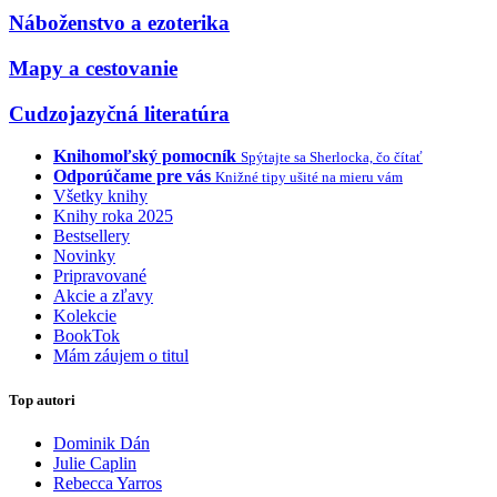
Náboženstvo a ezoterika
Mapy a cestovanie
Cudzojazyčná literatúra
Knihomoľský pomocník
Spýtajte sa Sherlocka, čo čítať
Odporúčame pre vás
Knižné tipy ušité na mieru vám
Všetky knihy
Knihy roka 2025
Bestsellery
Novinky
Pripravované
Akcie a zľavy
Kolekcie
BookTok
Mám záujem o titul
Top autori
Dominik Dán
Julie Caplin
Rebecca Yarros