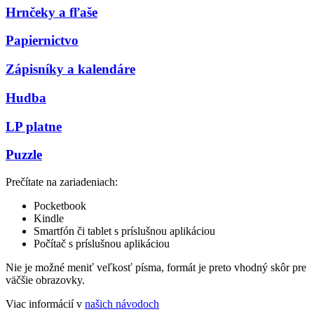
Hrnčeky a fľaše
Papiernictvo
Zápisníky a kalendáre
Hudba
LP platne
Puzzle
Prečítate na zariadeniach:
Pocketbook
Kindle
Smartfón či tablet s príslušnou aplikáciou
Počítač s príslušnou aplikáciou
Nie je možné meniť veľkosť písma, formát je preto vhodný skôr pre
väčšie obrazovky.
Viac informácií v
našich návodoch