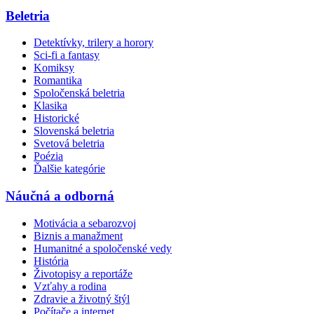
Beletria
Detektívky, trilery a horory
Sci-fi a fantasy
Komiksy
Romantika
Spoločenská beletria
Klasika
Historické
Slovenská beletria
Svetová beletria
Poézia
Ďalšie kategórie
Náučná a odborná
Motivácia a sebarozvoj
Biznis a manažment
Humanitné a spoločenské vedy
História
Životopisy a reportáže
Vzťahy a rodina
Zdravie a životný štýl
Počítače a internet