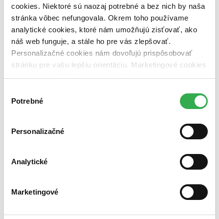
cookies. Niektoré sú naozaj potrebné a bez nich by naša
Nové / čítané
stránka vôbec nefungovala. Okrem toho používame
nová (0 titulov)
nová
analytické cookies, ktoré nám umožňujú zisťovať, ako
čítaná (0 titulov)
čítaná
náš web funguje, a stále ho pre vás zlepšovať.
čítaná - výborný stav (0 titulov)
čítaná - výborný stav
čítaná - mierne opotrebovaná (0 titulov)
čítaná - mierne
Personalizačné cookies nám dovoľujú prispôsobovať
opotrebovaná
stránku pre vašu lepšiu orientáciu. Marketingové cookies
čítané verzie vypredaných kníh (0 titulov)
čítané verzie
nám zas umožňujú zobrazenie relevantnej reklamy.
vypredaných kníh
Niektoré údaje zdieľame aj s tretími stranami. Veľmi by
Výber
Zúžiť výber
nám pomohlo, keby sme mohli používať všetky tieto
Potrebné
súhlasu
cookies. Ďakujeme!
Zoradiť
Personalizačné
Analytické
Bestsellery
Top hodnotené
Novinky
Najdrahšie
Marketingové
Najlacnejšie
Najvyššia zľava