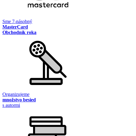
Sme 7-násobný
MasterCard
Obchodník roka
Organizujeme
množstvo besied
s autormi