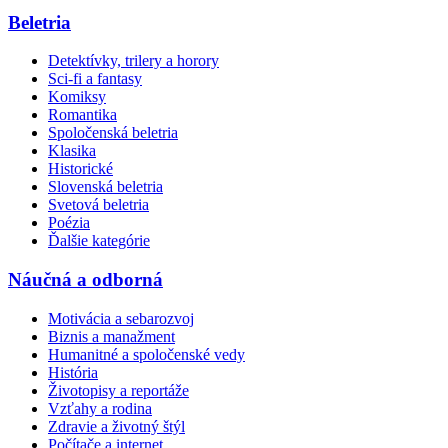
Beletria
Detektívky, trilery a horory
Sci-fi a fantasy
Komiksy
Romantika
Spoločenská beletria
Klasika
Historické
Slovenská beletria
Svetová beletria
Poézia
Ďalšie kategórie
Náučná a odborná
Motivácia a sebarozvoj
Biznis a manažment
Humanitné a spoločenské vedy
História
Životopisy a reportáže
Vzťahy a rodina
Zdravie a životný štýl
Počítače a internet