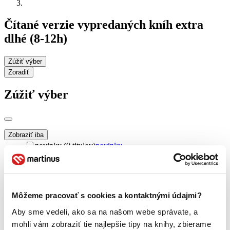
Čítané verzie vypredaných kníh extra
dlhé (8-12h)
Zúžiť výber
Zoradiť
Zúžiť výber
Zobraziť iba
novinky (0 titulov)
novinky
zľavnené tituly (0 titulov)
zľavnené tituly
Dostupnosť
na centrálnom sklade (0 titulov)
na centrálnom sklade
predpredaj (0 titulov)
predpredaj
Môžeme pracovať s cookies a kontaktnými údajmi?
pripravujeme (0 titulov)
pripravujeme
Aby sme vedeli, ako sa na našom webe správate, a
dostupná (bez vypredaných) (0 titulov)
dostupná (bez
mohli vám zobraziť tie najlepšie tipy na knihy, zbierame
vypredaných)