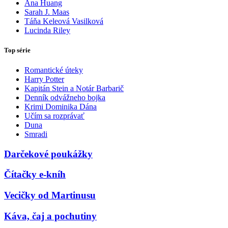
Ana Huang
Sarah J. Maas
Táňa Keleová Vasilková
Lucinda Riley
Top série
Romantické úteky
Harry Potter
Kapitán Stein a Notár Barbarič
Denník odvážneho bojka
Krimi Dominika Dána
Učím sa rozprávať
Duna
Smradi
Darčekové poukážky
Čítačky e-kníh
Vecičky od Martinusu
Káva, čaj a pochutiny