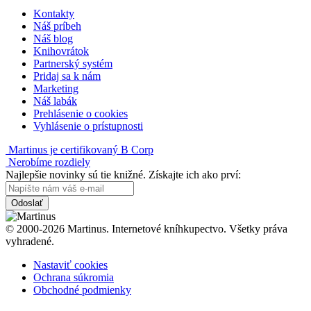
Kontakty
Náš príbeh
Náš blog
Knihovrátok
Partnerský systém
Pridaj sa k nám
Marketing
Náš labák
Prehlásenie o cookies
Vyhlásenie o prístupnosti
Martinus je certifikovaný B Corp
Nerobíme rozdiely
Najlepšie novinky sú tie knižné. Získajte ich ako prví:
Odoslať
© 2000-2026 Martinus. Internetové kníhkupectvo. Všetky práva
vyhradené.
Nastaviť cookies
Ochrana súkromia
Obchodné podmienky