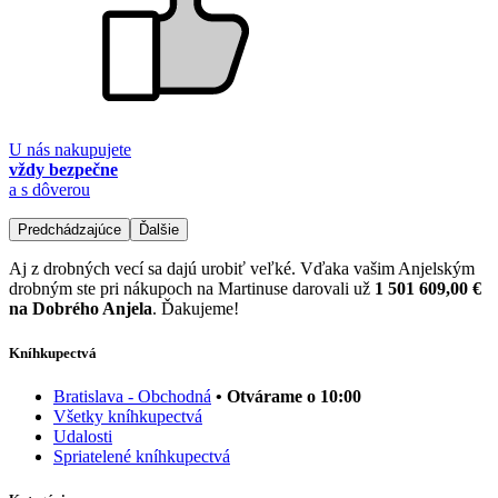
U nás nakupujete
vždy bezpečne
a s dôverou
Predchádzajúce
Ďalšie
Aj z drobných vecí sa dajú urobiť veľké. Vďaka vašim Anjelským
drobným ste pri nákupoch na Martinuse darovali už
1 501 609,00 €
na Dobrého Anjela
. Ďakujeme!
Kníhkupectvá
Bratislava - Obchodná
• Otvárame o 10:00
Všetky kníhkupectvá
Udalosti
Spriatelené kníhkupectvá