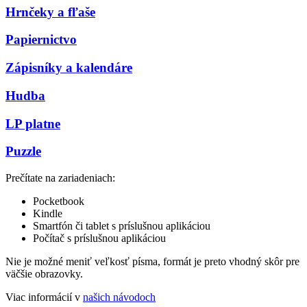
Hrnčeky a fľaše
Papiernictvo
Zápisníky a kalendáre
Hudba
LP platne
Puzzle
Prečítate na zariadeniach:
Pocketbook
Kindle
Smartfón či tablet s príslušnou aplikáciou
Počítač s príslušnou aplikáciou
Nie je možné meniť veľkosť písma, formát je preto vhodný skôr pre
väčšie obrazovky.
Viac informácií v
našich návodoch