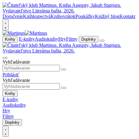
Doručenie
Kníhkupectvá
Knihovrátok
Poukážky
Knižný blog
Kontakt
E-knihy
Audioknihy
Hry
Filmy
Knihy
Doplnky
Vyhľadávanie
Prihlásiť
Vyhľadávanie
Knihy
E-knihy
Audioknihy
Hry
Filmy
Doplnky