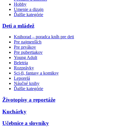
Hobby
Umenie a dizajn
Ďalšie kategórie
Deti a mládež
Knihorad – poradca kníh pre deti
Pre najmenších
Pre prvákov
Pre pubertiakov
Young Adult
Beletria
Rozprávky
Sci-fi, fantasy a komiksy
Leporelá
Náučné knihy
Ďalšie kategórie
Životopisy a reportáže
Kuchárky
Učebnice a slovníky