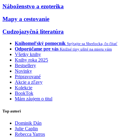
Náboženstvo a ezoterika
Mapy a cestovanie
Cudzojazyčná literatúra
Knihomoľský pomocník
Spýtajte sa Sherlocka, čo čítať
Odporúčame pre vás
Knižné tipy ušité na mieru vám
Všetky knihy
Knihy roka 2025
Bestsellery
Novinky
Pripravované
Akcie a zľavy
Kolekcie
BookTok
Mám záujem o titul
Top autori
Dominik Dán
Julie Caplin
Rebecca Yarros