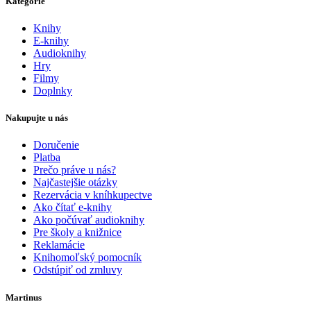
Kategórie
Knihy
E-knihy
Audioknihy
Hry
Filmy
Doplnky
Nakupujte u nás
Doručenie
Platba
Prečo práve u nás?
Najčastejšie otázky
Rezervácia v kníhkupectve
Ako čítať e-knihy
Ako počúvať audioknihy
Pre školy a knižnice
Reklamácie
Knihomoľský pomocník
Odstúpiť od zmluvy
Martinus