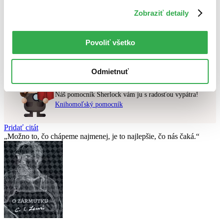
Zobraziť detaily
Použité filtre
Zrušiť filtre
Extra dlhé (8-12h)
čítané verzie vypredaných kníh
Nebol nájdený
žiadny titul
vyhovujúci zadaným podmienkam.
Povoliť všetko
Skúste prosím zmeniť vyhľadávaný výraz.
Odmietnuť
Chcete poradiť knihu?
Náš pomocník Sherlock vám ju s radosťou vypátra!
Knihomoľský pomocník
Pridať citát
Možno to, čo chápeme najmenej, je to najlepšie, čo nás čaká.