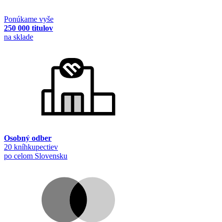
Ponúkame vyše
250 000 titulov
na sklade
Osobný odber
20 kníhkupectiev
po celom Slovensku