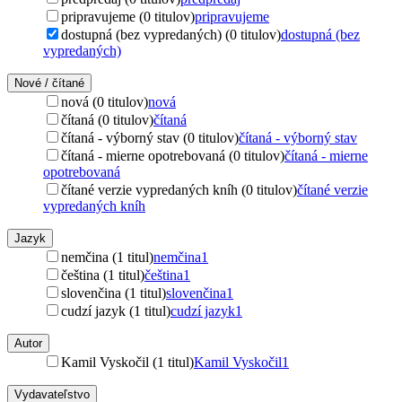
pripravujeme (0 titulov)
pripravujeme
dostupná (bez vypredaných) (0 titulov)
dostupná (bez
vypredaných)
Nové / čítané
nová (0 titulov)
nová
čítaná (0 titulov)
čítaná
čítaná - výborný stav (0 titulov)
čítaná - výborný stav
čítaná - mierne opotrebovaná (0 titulov)
čítaná - mierne
opotrebovaná
čítané verzie vypredaných kníh (0 titulov)
čítané verzie
vypredaných kníh
Jazyk
nemčina (1 titul)
nemčina
1
čeština (1 titul)
čeština
1
slovenčina (1 titul)
slovenčina
1
cudzí jazyk (1 titul)
cudzí jazyk
1
Autor
Kamil Vyskočil (1 titul)
Kamil Vyskočil
1
Vydavateľstvo