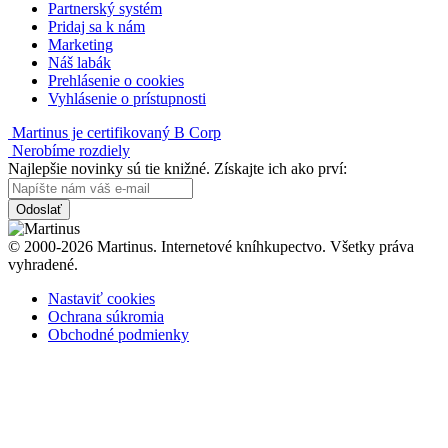
Partnerský systém
Pridaj sa k nám
Marketing
Náš labák
Prehlásenie o cookies
Vyhlásenie o prístupnosti
Martinus je certifikovaný B Corp
Nerobíme rozdiely
Najlepšie novinky sú tie knižné. Získajte ich ako prví:
Odoslať
© 2000-2026 Martinus. Internetové kníhkupectvo. Všetky práva
vyhradené.
Nastaviť cookies
Ochrana súkromia
Obchodné podmienky