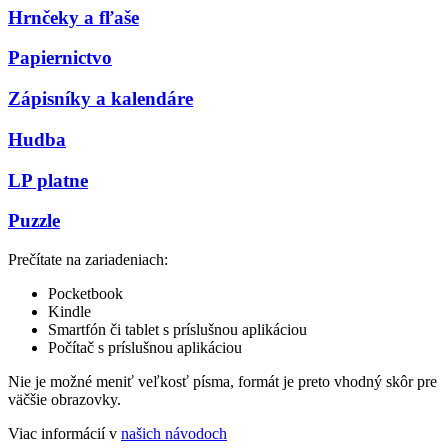
Hrnčeky a fľaše
Papiernictvo
Zápisníky a kalendáre
Hudba
LP platne
Puzzle
Prečítate na zariadeniach:
Pocketbook
Kindle
Smartfón či tablet s príslušnou aplikáciou
Počítač s príslušnou aplikáciou
Nie je možné meniť veľkosť písma, formát je preto vhodný skôr pre
väčšie obrazovky.
Viac informácií v
našich návodoch