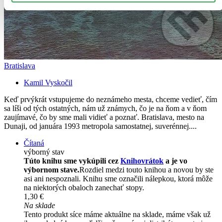
Bratislava
Kamil Vyskočil
Keď prvýkrát vstupujeme do neznámeho mesta, chceme vedieť, čím
sa líši od tých ostatných, nám už známych, čo je na ňom a v ňom
zaujímavé, čo by sme mali vidieť a poznať. Bratislava, mesto na
Dunaji, od januára 1993 metropola samostatnej, suverénnej....
Čítaná
výborný stav
Túto knihu sme vykúpili cez
Knihovrátok
a je vo
výbornom stave.
Rozdiel medzi touto knihou a novou by ste
asi ani nespoznali. Knihu sme označili nálepkou, ktorá môže
na niektorých obaloch zanechať stopy.
1,30 €
Na sklade
Tento produkt síce máme aktuálne na sklade, máme však už