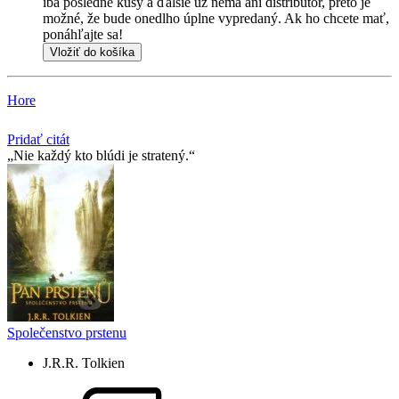
iba posledné kusy a ďalšie už nemá ani distribútor, preto je
možné, že bude onedlho úplne vypredaný. Ak ho chcete mať,
ponáhľajte sa!
Vložiť do košíka
Hore
Pridať citát
Nie každý kto blúdi je stratený.
Společenstvo prstenu
J.R.R. Tolkien