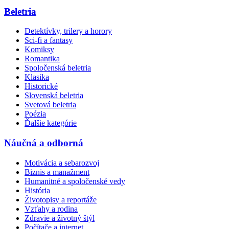
Beletria
Detektívky, trilery a horory
Sci-fi a fantasy
Komiksy
Romantika
Spoločenská beletria
Klasika
Historické
Slovenská beletria
Svetová beletria
Poézia
Ďalšie kategórie
Náučná a odborná
Motivácia a sebarozvoj
Biznis a manažment
Humanitné a spoločenské vedy
História
Životopisy a reportáže
Vzťahy a rodina
Zdravie a životný štýl
Počítače a internet