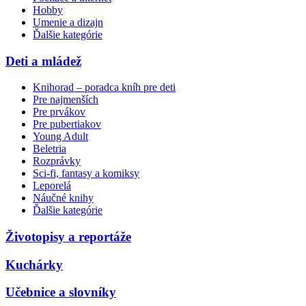
Hobby
Umenie a dizajn
Ďalšie kategórie
Deti a mládež
Knihorad – poradca kníh pre deti
Pre najmenších
Pre prvákov
Pre pubertiakov
Young Adult
Beletria
Rozprávky
Sci-fi, fantasy a komiksy
Leporelá
Náučné knihy
Ďalšie kategórie
Životopisy a reportáže
Kuchárky
Učebnice a slovníky