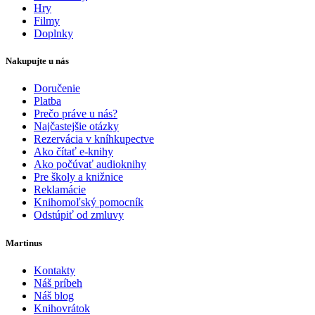
Hry
Filmy
Doplnky
Nakupujte u nás
Doručenie
Platba
Prečo práve u nás?
Najčastejšie otázky
Rezervácia v kníhkupectve
Ako čítať e-knihy
Ako počúvať audioknihy
Pre školy a knižnice
Reklamácie
Knihomoľský pomocník
Odstúpiť od zmluvy
Martinus
Kontakty
Náš príbeh
Náš blog
Knihovrátok