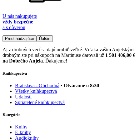
U nás nakupujete
vždy bezpečne
a s dôverou
Predchádzajúce
Ďalšie
Aj z drobných vecí sa dajú urobiť veľké. Vďaka vašim Anjelským
drobným ste pri nákupoch na Martinuse darovali už
1 501 406,00 €
na Dobrého Anjela
. Ďakujeme!
Kníhkupectvá
Bratislava - Obchodná
• Otvárame o 8:30
Všetky kníhkupectvá
Udalosti
Spriatelené kníhkupectvá
Kategórie
Knihy
E-knihy
Audioknihy