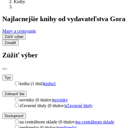
Knihy
Najlacnejšie knihy od vydavateľstva Gora
Mapy a cestovanie
Zúžiť výber
Zoradiť
Zúžiť výber
Typ
kniha (1 titul)
kniha
1
Zobraziť iba
novinky (0 titulov)
novinky
zľavnené tituly (0 titulov)
zľavnené tituly
Dostupnosť
na centrálnom sklade (0 titulov)
na centrálnom sklade
predpredaj (0 titulov)
predpredaj