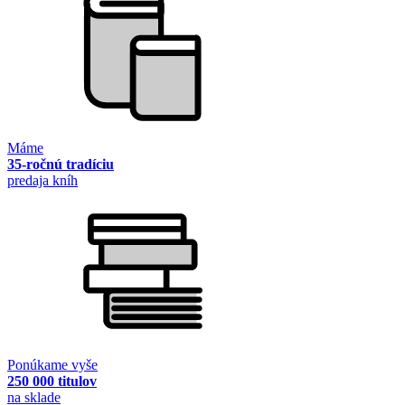
Máme
35-ročnú tradíciu
predaja kníh
Ponúkame vyše
250 000 titulov
na sklade