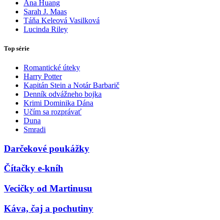
Ana Huang
Sarah J. Maas
Táňa Keleová Vasilková
Lucinda Riley
Top série
Romantické úteky
Harry Potter
Kapitán Stein a Notár Barbarič
Denník odvážneho bojka
Krimi Dominika Dána
Učím sa rozprávať
Duna
Smradi
Darčekové poukážky
Čítačky e-kníh
Vecičky od Martinusu
Káva, čaj a pochutiny