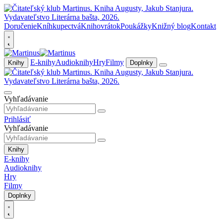
Doručenie
Kníhkupectvá
Knihovrátok
Poukážky
Knižný blog
Kontakt
E-knihy
Audioknihy
Hry
Filmy
Knihy
Doplnky
Vyhľadávanie
Prihlásiť
Vyhľadávanie
Knihy
E-knihy
Audioknihy
Hry
Filmy
Doplnky