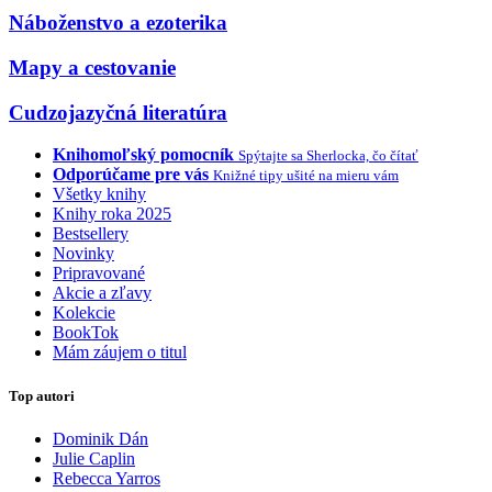
Náboženstvo a ezoterika
Mapy a cestovanie
Cudzojazyčná literatúra
Knihomoľský pomocník
Spýtajte sa Sherlocka, čo čítať
Odporúčame pre vás
Knižné tipy ušité na mieru vám
Všetky knihy
Knihy roka 2025
Bestsellery
Novinky
Pripravované
Akcie a zľavy
Kolekcie
BookTok
Mám záujem o titul
Top autori
Dominik Dán
Julie Caplin
Rebecca Yarros