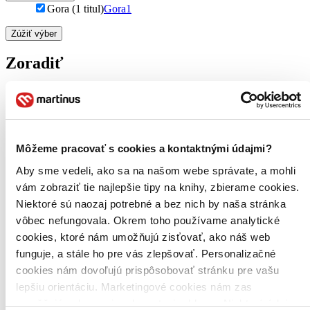
Gora (1 titul)
Gora
1
Zúžiť výber
Zoradiť
Bestsellery
Top hodnotené
Môžeme pracovať s cookies a kontaktnými údajmi?
Novinky
Najdrahšie
Aby sme vedeli, ako sa na našom webe správate, a mohli
Najlacnejšie
vám zobraziť tie najlepšie tipy na knihy, zbierame cookies.
Najvyššia zľava
Niektoré sú naozaj potrebné a bez nich by naša stránka
vôbec nefungovala. Okrem toho používame analytické
Použité filtre
cookies, ktoré nám umožňujú zisťovať, ako náš web
Zrušiť filtre
dostupné
Vydavateľstvo Gora
funguje, a stále ho pre vás zlepšovať. Personalizačné
cookies nám dovoľujú prispôsobovať stránku pre vašu
lepšiu orientáciu. Marketingové cookies nám zas
umožňujú zobrazenie relevantnej reklamy. Niektoré údaje