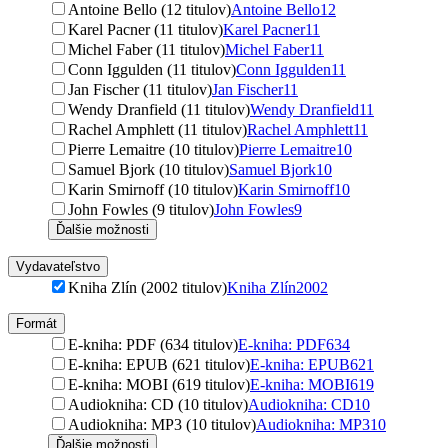
Antoine Bello (12 titulov)
Antoine Bello
12
Karel Pacner (11 titulov)
Karel Pacner
11
Michel Faber (11 titulov)
Michel Faber
11
Conn Iggulden (11 titulov)
Conn Iggulden
11
Jan Fischer (11 titulov)
Jan Fischer
11
Wendy Dranfield (11 titulov)
Wendy Dranfield
11
Rachel Amphlett (11 titulov)
Rachel Amphlett
11
Pierre Lemaitre (10 titulov)
Pierre Lemaitre
10
Samuel Bjork (10 titulov)
Samuel Bjork
10
Karin Smirnoff (10 titulov)
Karin Smirnoff
10
John Fowles (9 titulov)
John Fowles
9
Ďalšie možnosti
Vydavateľstvo
Kniha Zlín (2002 titulov)
Kniha Zlín
2002
Formát
E-kniha: PDF (634 titulov)
E-kniha: PDF
634
E-kniha: EPUB (621 titulov)
E-kniha: EPUB
621
E-kniha: MOBI (619 titulov)
E-kniha: MOBI
619
Audiokniha: CD (10 titulov)
Audiokniha: CD
10
Audiokniha: MP3 (10 titulov)
Audiokniha: MP3
10
Ďalšie možnosti