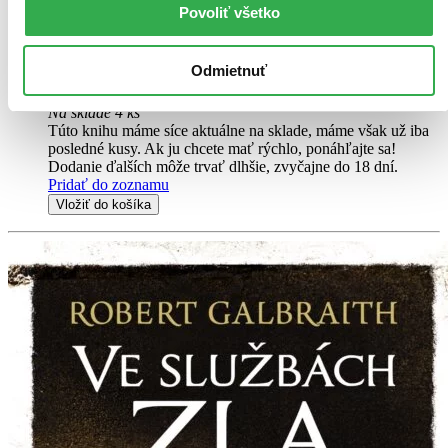
budete ju mať hneď a ešte aj ušetríte život stromom. Viac
Povoliť všetko
informácii o e-knihách
nájdete tu
.
Pridať do zoznamu
Vložiť do košíka
Odmietnuť
Kniha
pevná väzba s prebalom
19,20 €
Na sklade 4 ks
Túto knihu máme síce aktuálne na sklade, máme však už iba
posledné kusy. Ak ju chcete mať rýchlo, ponáhľajte sa!
Dodanie ďalších môže trvať dlhšie, zvyčajne do 18 dní.
Pridať do zoznamu
Vložiť do košíka