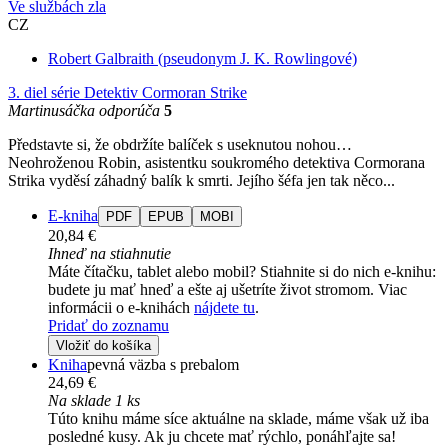
Ve službách zla
CZ
Robert Galbraith (pseudonym J. K. Rowlingové)
3. diel série
Detektiv Cormoran Strike
Martinusáčka odporúča
5
Představte si, že obdržíte balíček s useknutou nohou…
Neohroženou Robin, asistentku soukromého detektiva Cormorana
Strika vyděsí záhadný balík k smrti. Jejího šéfa jen tak něco...
E-kniha
PDF
EPUB
MOBI
20,84 €
Ihneď na stiahnutie
Máte čítačku, tablet alebo mobil? Stiahnite si do nich e-knihu:
budete ju mať hneď a ešte aj ušetríte život stromom. Viac
informácii o e-knihách
nájdete tu
.
Pridať do zoznamu
Vložiť do košíka
Kniha
pevná väzba s prebalom
24,69 €
Na sklade 1 ks
Túto knihu máme síce aktuálne na sklade, máme však už iba
posledné kusy. Ak ju chcete mať rýchlo, ponáhľajte sa!