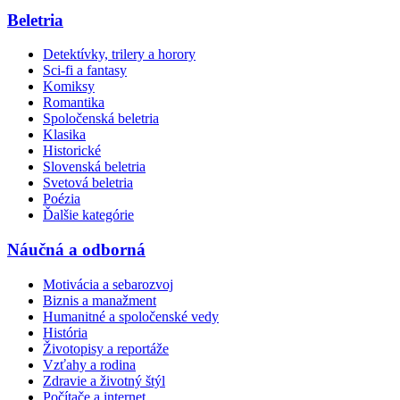
Beletria
Detektívky, trilery a horory
Sci-fi a fantasy
Komiksy
Romantika
Spoločenská beletria
Klasika
Historické
Slovenská beletria
Svetová beletria
Poézia
Ďalšie kategórie
Náučná a odborná
Motivácia a sebarozvoj
Biznis a manažment
Humanitné a spoločenské vedy
História
Životopisy a reportáže
Vzťahy a rodina
Zdravie a životný štýl
Počítače a internet