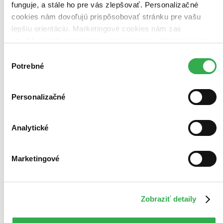
funguje, a stále ho pre vás zlepšovať. Personalizačné
cookies nám dovoľujú prispôsobovať stránku pre vašu
lepšiu orientáciu. Marketingové cookies nám zas
umožňujú zobrazenie relevantnej reklamy. Niektoré údaje
zdieľame aj s tretími stranami. Veľmi by nám pomohlo,
Výber
keby sme mohli používať všetky tieto cookies. Ďakujeme!
Potrebné
súhlasu
E-kniha
Klan
Personalizačné
CZ
Carmen Mola
Analytické
5. diel série
Případy Eleny Blancové
Inspektorka Elena Blancová stojí proti nejmocnějšímu nepříteli své
Marketingové
kariéry. Spáry tajné organizace zvané Klan sahají do politiky, justice
i policie a boj s ní může znamenat smrt.
E-kniha
PDF
EPUB
MOBI
15,51 €
Zobraziť detaily
Ihneď na stiahnutie
Máte čítačku, tablet alebo mobil? Stiahnite si do nich e-knihu: