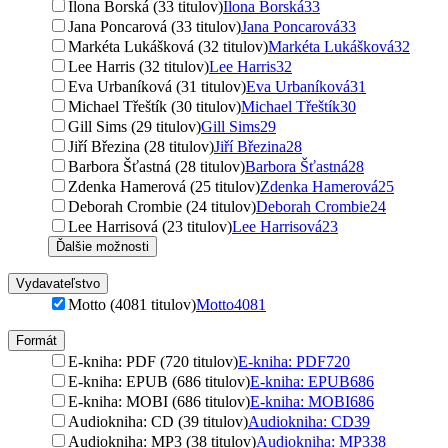
Ilona Borská (33 titulov)
Ilona Borská
33
Jana Poncarová (33 titulov)
Jana Poncarová
33
Markéta Lukášková (32 titulov)
Markéta Lukášková
32
Lee Harris (32 titulov)
Lee Harris
32
Eva Urbaníková (31 titulov)
Eva Urbaníková
31
Michael Třeštík (30 titulov)
Michael Třeštík
30
Gill Sims (29 titulov)
Gill Sims
29
Jiří Březina (28 titulov)
Jiří Březina
28
Barbora Šťastná (28 titulov)
Barbora Šťastná
28
Zdenka Hamerová (25 titulov)
Zdenka Hamerová
25
Deborah Crombie (24 titulov)
Deborah Crombie
24
Lee Harrisová (23 titulov)
Lee Harrisová
23
Ďalšie možnosti
Vydavateľstvo
Motto (4081 titulov)
Motto
4081
Formát
E-kniha: PDF (720 titulov)
E-kniha: PDF
720
E-kniha: EPUB (686 titulov)
E-kniha: EPUB
686
E-kniha: MOBI (686 titulov)
E-kniha: MOBI
686
Audiokniha: CD (39 titulov)
Audiokniha: CD
39
Audiokniha: MP3 (38 titulov)
Audiokniha: MP3
38