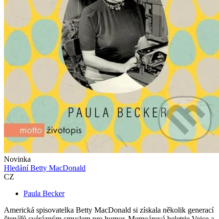
Novinka
Hledání Betty MacDonald
CZ
Paula Becker
Americká spisovatelka Betty MacDonald si získala několik generací
čtenářů svérázným smyslem pro humor. Memoárová beletrie Vejce a