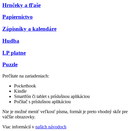
Hrnčeky a fľaše
Papiernictvo
Zápisníky a kalendáre
Hudba
LP platne
Puzzle
Prečítate na zariadeniach:
Pocketbook
Kindle
Smartfón či tablet s príslušnou aplikáciou
Počítač s príslušnou aplikáciou
Nie je možné meniť veľkosť písma, formát je preto vhodný skôr pre
väčšie obrazovky.
Viac informácií v
našich návodoch