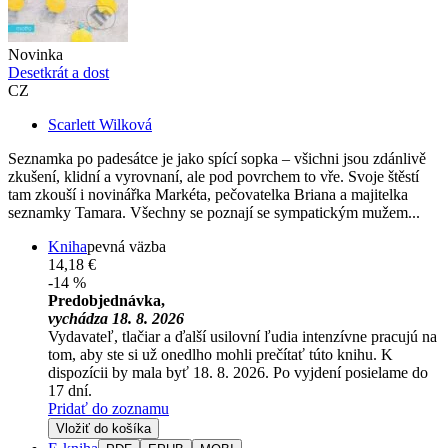
Novinka
Desetkrát a dost
CZ
Scarlett Wilková
Seznamka po padesátce je jako spící sopka – všichni jsou zdánlivě
zkušení, klidní a vyrovnaní, ale pod povrchem to vře. Svoje štěstí
tam zkouší i novinářka Markéta, pečovatelka Briana a majitelka
seznamky Tamara. Všechny se poznají se sympatickým mužem...
Kniha
pevná väzba
14,18 €
-14 %
Predobjednávka,
vychádza 18. 8. 2026
Vydavateľ, tlačiar a ďalší usilovní ľudia intenzívne pracujú na
tom, aby ste si už onedlho mohli prečítať túto knihu. K
dispozícii by mala byť 18. 8. 2026. Po vyjdení posielame do
17 dní.
Pridať do zoznamu
Vložiť do košíka