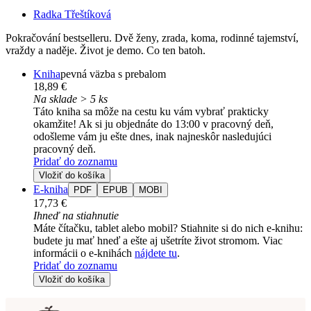
Radka Třeštíková
Pokračování bestselleru. Dvě ženy, zrada, koma, rodinné tajemství,
vraždy a naděje. Život je demo. Co ten batoh.
Kniha
pevná väzba s prebalom
18,89 €
Na sklade > 5 ks
Táto kniha sa môže na cestu ku vám vybrať prakticky
okamžite! Ak si ju objednáte do 13:00 v pracovný deň,
odošleme vám ju ešte dnes, inak najneskôr nasledujúci
pracovný deň.
Pridať do zoznamu
Vložiť do košíka
E-kniha
PDF
EPUB
MOBI
17,73 €
Ihneď na stiahnutie
Máte čítačku, tablet alebo mobil? Stiahnite si do nich e-knihu:
budete ju mať hneď a ešte aj ušetríte život stromom. Viac
informácii o e-knihách
nájdete tu
.
Pridať do zoznamu
Vložiť do košíka