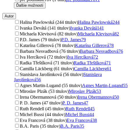
Ďalšie možnosti
Autor
Halina Pawlowská (244 titulov)
Halina Pawlowská
244
Ivanka Devátá (141 titulov)
Ivanka Devátá
141
Michaela Klevisová (82 titulov)
Michaela Klevisová
82
P.D. James (79 titulov)
P.D. James
79
Katarína Gillerová (78 titulov)
Katarína Gillerová
78
Barbara Nesvadbová (76 titulov)
Barbara Nesvadbová
76
Iva Hercíková (72 titulov)
Iva Hercíková
72
Radka Třeštíková (71 titulov)
Radka Třeštíková
71
Camilla Läckberg (61 titulov)
Camilla Läckberg
61
Stanislava Jarolímková (56 titulov)
Stanislava
Jarolímková
56
Agnes Martin-Lugand (55 titulov)
Agnes Martin-Lugand
55
Miroslav Plzák (53 titulov)
Miroslav Plzák
53
Irena Obermannová (50 titulov)
Irena Obermannová
50
P. D. James (47 titulov)
P. D. James
47
Ruth Rendell (45 titulov)
Ruth Rendell
45
Michel Bussi (44 titulov)
Michel Bussi
44
Eva Francová (38 titulov)
Eva Francová
38
B.A. Paris (35 titulov)
B.A. Paris
35