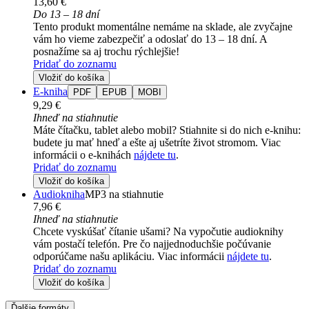
13,60 €
Do 13 – 18 dní
Tento produkt momentálne nemáme na sklade, ale zvyčajne
vám ho vieme zabezpečiť a odoslať do 13 – 18 dní. A
posnažíme sa aj trochu rýchlejšie!
Pridať do zoznamu
Vložiť do košíka
E-kniha
PDF
EPUB
MOBI
9,29 €
Ihneď na stiahnutie
Máte čítačku, tablet alebo mobil? Stiahnite si do nich e-knihu:
budete ju mať hneď a ešte aj ušetríte život stromom. Viac
informácii o e-knihách
nájdete tu
.
Pridať do zoznamu
Vložiť do košíka
Audiokniha
MP3 na stiahnutie
7,96 €
Ihneď na stiahnutie
Chcete vyskúšať čítanie ušami? Na vypočutie audioknihy
vám postačí telefón. Pre čo najjednoduchšie počúvanie
odporúčame našu aplikáciu. Viac informácii
nájdete tu
.
Pridať do zoznamu
Vložiť do košíka
Ďalšie formáty