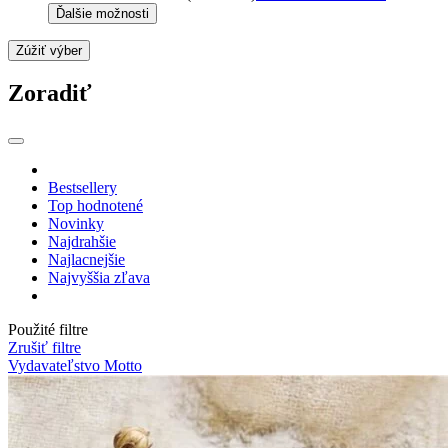
Ďalšie možnosti
Zúžiť výber
Zoradiť
Bestsellery
Top hodnotené
Novinky
Najdrahšie
Najlacnejšie
Najvyššia zľava
Použité filtre
Zrušiť filtre
Vydavateľstvo Motto