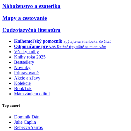
Náboženstvo a ezoterika
Mapy a cestovanie
Cudzojazyčná literatúra
Knihomoľský pomocník
Spýtajte sa Sherlocka, čo čítať
Odporúčame pre vás
Knižné tipy ušité na mieru vám
Všetky knihy
Knihy roka 2025
Bestsellery
Novinky
Pripravované
Akcie a zľavy
Kolekcie
BookTok
Mám záujem o titul
Top autori
Dominik Dán
Julie Caplin
Rebecca Yarros