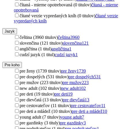
čítaná - mierne opotrebovaná (0 titulov)
čítaná - mierne
opotrebovaná
čítané verzie vypredaných kníh (0 titulov)
čítané verzie
vypredaných kníh
Jazyk
čeština (3960 titulov)
čeština
3960
slovenčina (121 titulov)
slovenčina
121
angličtina (1 titul)
angličtina
1
cudzí jazyk (1 titul)
cudzí jazyk
1
Pre koho
pre ženy (1739 titulov)
pre ženy
1739
pre dospelých (531 titulov)
pre dospelých
531
pre mužov (223 titulov)
pre mužov
223
new adult (102 titulov)
new adult
102
pre deti (19 titulov)
pre deti
19
pre dievčatá (13 titulov)
pre dievčatá
13
pre cestovateľov (11 titulov)
pre cestovateľov
11
pre deti a mládež (10 titulov)
pre deti a mládež
10
young adult (7 titulov)
young adult
7
pre gazdinky (3 tituly)
pre gazdinky
3
pre podnikateľov (1 titul)
pre podnikateľov
1