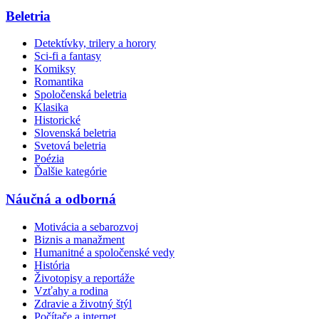
Beletria
Detektívky, trilery a horory
Sci-fi a fantasy
Komiksy
Romantika
Spoločenská beletria
Klasika
Historické
Slovenská beletria
Svetová beletria
Poézia
Ďalšie kategórie
Náučná a odborná
Motivácia a sebarozvoj
Biznis a manažment
Humanitné a spoločenské vedy
História
Životopisy a reportáže
Vzťahy a rodina
Zdravie a životný štýl
Počítače a internet