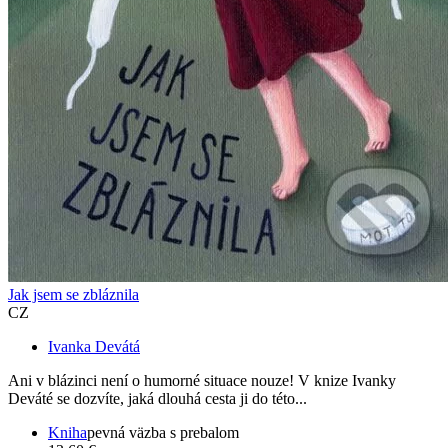
Jak jsem se zbláznila
CZ
Ivanka Devátá
Ani v blázinci není o humorné situace nouze! V knize Ivanky
Deváté se dozvíte, jaká dlouhá cesta ji do této...
Kniha
pevná väzba s prebalom