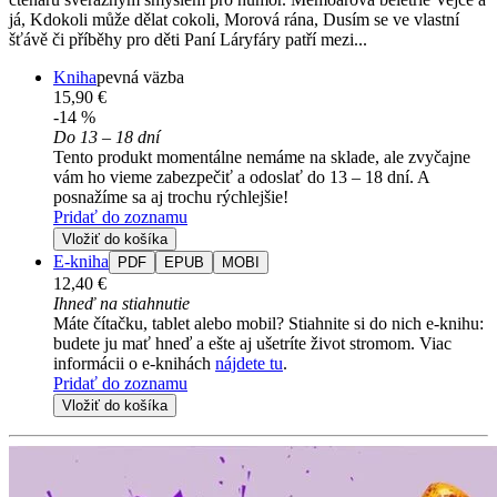
já, Kdokoli může dělat cokoli, Morová rána, Dusím se ve vlastní
šťávě či příběhy pro děti Paní Láryfáry patří mezi...
Kniha
pevná väzba
15,90 €
-14 %
Do 13 – 18 dní
Tento produkt momentálne nemáme na sklade, ale zvyčajne
vám ho vieme zabezpečiť a odoslať do 13 – 18 dní. A
posnažíme sa aj trochu rýchlejšie!
Pridať do zoznamu
Vložiť do košíka
E-kniha
PDF
EPUB
MOBI
12,40 €
Ihneď na stiahnutie
Máte čítačku, tablet alebo mobil? Stiahnite si do nich e-knihu:
budete ju mať hneď a ešte aj ušetríte život stromom. Viac
informácii o e-knihách
nájdete tu
.
Pridať do zoznamu
Vložiť do košíka