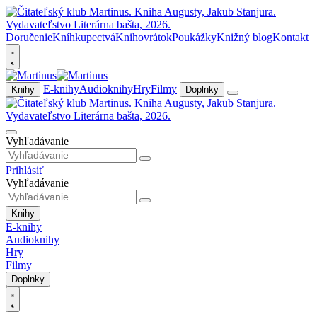
Doručenie
Kníhkupectvá
Knihovrátok
Poukážky
Knižný blog
Kontakt
E-knihy
Audioknihy
Hry
Filmy
Knihy
Doplnky
Vyhľadávanie
Prihlásiť
Vyhľadávanie
Knihy
E-knihy
Audioknihy
Hry
Filmy
Doplnky