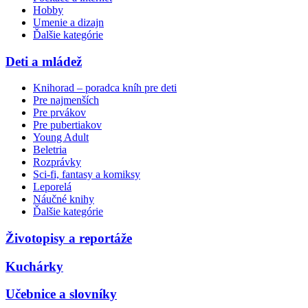
Hobby
Umenie a dizajn
Ďalšie kategórie
Deti a mládež
Knihorad – poradca kníh pre deti
Pre najmenších
Pre prvákov
Pre pubertiakov
Young Adult
Beletria
Rozprávky
Sci-fi, fantasy a komiksy
Leporelá
Náučné knihy
Ďalšie kategórie
Životopisy a reportáže
Kuchárky
Učebnice a slovníky