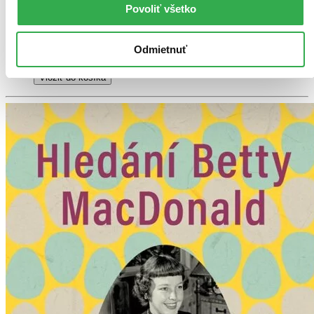
vychádza 10. 9. 2026
Povoliť všetko
Vydavateľ, tlačiar a ďalší usilovní ľudia intenzívne pracujú na
tom, aby ste si už onedlho mohli prečítať túto knihu. K
dispozícii by mala byť 10. 9. 2026. Po vyjdení posielame do
Odmietnuť
18 dní.
Pridať do zoznamu
Vložiť do košíka