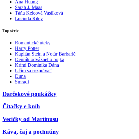
Ana Huang
Sarah J. Maas
Táňa Keleová Vasilková
Lucinda Riley
Top série
Romantické úteky
Harry Potter
Kapitán Stein a Notár Barbarič
Denník odvážneho bojka
Krimi Dominika Dána
Učím sa rozprávať
Duna
Smradi
Darčekové poukážky
Čítačky e-kníh
Vecičky od Martinusu
Káva, čaj a pochutiny