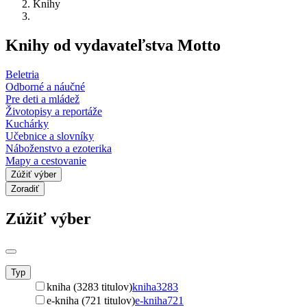
Knihy
Knihy od vydavateľstva Motto
Beletria
Odborné a náučné
Pre deti a mládež
Životopisy a reportáže
Kuchárky
Učebnice a slovníky
Náboženstvo a ezoterika
Mapy a cestovanie
Zúžiť výber
Zoradiť
Zúžiť výber
Typ
kniha (3283 titulov)
kniha
3283
e-kniha (721 titulov)
e-kniha
721