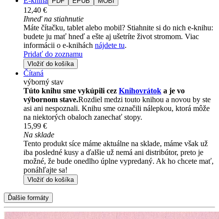
E-kniha
PDF
EPUB
MOBI
12,40 €
Ihneď na stiahnutie
Máte čítačku, tablet alebo mobil? Stiahnite si do nich e-knihu:
budete ju mať hneď a ešte aj ušetríte život stromom. Viac
informácii o e-knihách
nájdete tu
.
Pridať do zoznamu
Vložiť do košíka
Čítaná
výborný stav
Túto knihu sme vykúpili cez
Knihovrátok
a je vo
výbornom stave.
Rozdiel medzi touto knihou a novou by ste
asi ani nespoznali. Knihu sme označili nálepkou, ktorá môže
na niektorých obaloch zanechať stopy.
15,99 €
Na sklade
Tento produkt síce máme aktuálne na sklade, máme však už
iba posledné kusy a ďalšie už nemá ani distribútor, preto je
možné, že bude onedlho úplne vypredaný. Ak ho chcete mať,
ponáhľajte sa!
Vložiť do košíka
Ďalšie formáty