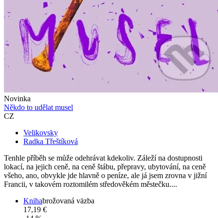
Novinka
Někdo to udělat musel
CZ
Velikovsky
Radka Třeštíková
Tenhle příběh se může odehrávat kdekoliv. Záleží na dostupnosti
lokací, na jejich ceně, na ceně štábu, přepravy, ubytování, na ceně
všeho, ano, obvykle jde hlavně o peníze, ale já jsem zrovna v jižní
Francii, v takovém roztomilém středověkém městečku....
Kniha
brožovaná väzba
17,19 €