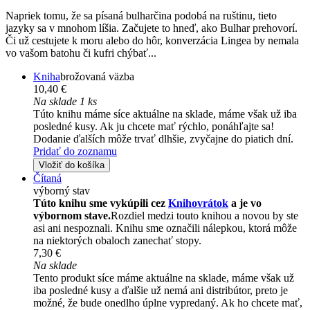
Napriek tomu, že sa písaná bulharčina podobá na ruštinu, tieto
jazyky sa v mnohom líšia. Začujete to hneď, ako Bulhar prehovorí.
Či už cestujete k moru alebo do hôr, konverzácia Lingea by nemala
vo vašom batohu či kufri chýbať...
Kniha
brožovaná väzba
10,40 €
Na sklade 1 ks
Túto knihu máme síce aktuálne na sklade, máme však už iba
posledné kusy. Ak ju chcete mať rýchlo, ponáhľajte sa!
Dodanie ďalších môže trvať dlhšie, zvyčajne do piatich dní.
Pridať do zoznamu
Vložiť do košíka
Čítaná
výborný stav
Túto knihu sme vykúpili cez
Knihovrátok
a je vo
výbornom stave.
Rozdiel medzi touto knihou a novou by ste
asi ani nespoznali. Knihu sme označili nálepkou, ktorá môže
na niektorých obaloch zanechať stopy.
7,30 €
Na sklade
Tento produkt síce máme aktuálne na sklade, máme však už
iba posledné kusy a ďalšie už nemá ani distribútor, preto je
možné, že bude onedlho úplne vypredaný. Ak ho chcete mať,