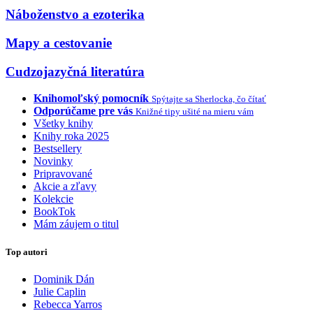
Náboženstvo a ezoterika
Mapy a cestovanie
Cudzojazyčná literatúra
Knihomoľský pomocník
Spýtajte sa Sherlocka, čo čítať
Odporúčame pre vás
Knižné tipy ušité na mieru vám
Všetky knihy
Knihy roka 2025
Bestsellery
Novinky
Pripravované
Akcie a zľavy
Kolekcie
BookTok
Mám záujem o titul
Top autori
Dominik Dán
Julie Caplin
Rebecca Yarros