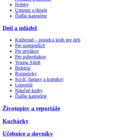
Hobby
Umenie a dizajn
Ďalšie kategórie
Deti a mládež
Knihorad – poradca kníh pre deti
Pre najmenších
Pre prvákov
Pre pubertiakov
Young Adult
Beletria
Rozprávky
Sci-fi, fantasy a komiksy
Leporelá
Náučné knihy
Ďalšie kategórie
Životopisy a reportáže
Kuchárky
Učebnice a slovníky