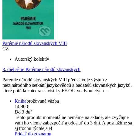
Parémie národů slovanských VIII
CZ
Autorský kolektív
8. diel série
Parémie národů slovanských
Parémie národů slovanských VIII představuje výstup z
mezinárodního setkání jazykovědců a badatelů slovanských jazyků,
které pořádá katedra slavistiky FF OU ve dvouletých...
Kniha
brožovaná väzba
14,90 €
Do 3 dní
Tento produkt momentálne nemáme na sklade, ale zvyčajne
vám ho vieme zabezpečiť a odoslať do 3 dní. A posnažíme sa
aj trochu rýchlejšie!
Pridať do zoznamu