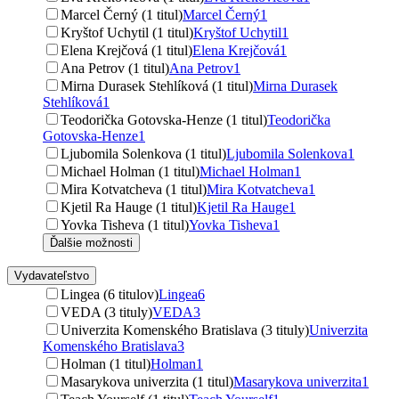
Marcel Černý (1 titul)
Marcel Černý
1
Kryštof Uchytil (1 titul)
Kryštof Uchytil
1
Elena Krejčová (1 titul)
Elena Krejčová
1
Ana Petrov (1 titul)
Ana Petrov
1
Mirna Durasek Stehlíková (1 titul)
Mirna Durasek
Stehlíková
1
Teodorička Gotovska-Henze (1 titul)
Teodorička
Gotovska-Henze
1
Ljubomila Solenkova (1 titul)
Ljubomila Solenkova
1
Michael Holman (1 titul)
Michael Holman
1
Mira Kotvatcheva (1 titul)
Mira Kotvatcheva
1
Kjetil Ra Hauge (1 titul)
Kjetil Ra Hauge
1
Yovka Tisheva (1 titul)
Yovka Tisheva
1
Ďalšie možnosti
Vydavateľstvo
Lingea (6 titulov)
Lingea
6
VEDA (3 tituly)
VEDA
3
Univerzita Komenského Bratislava (3 tituly)
Univerzita
Komenského Bratislava
3
Holman (1 titul)
Holman
1
Masarykova univerzita (1 titul)
Masarykova univerzita
1