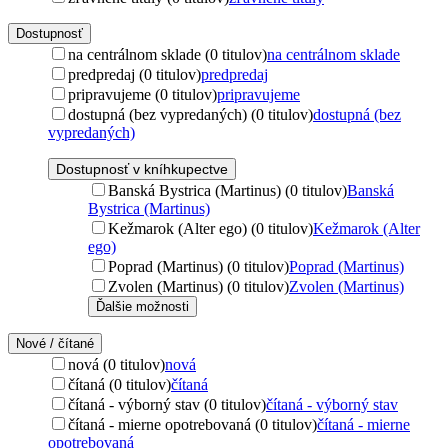
Dostupnosť
na centrálnom sklade (0 titulov)
na centrálnom sklade
predpredaj (0 titulov)
predpredaj
pripravujeme (0 titulov)
pripravujeme
dostupná (bez vypredaných) (0 titulov)
dostupná (bez
vypredaných)
Dostupnosť v kníhkupectve
Banská Bystrica (Martinus) (0 titulov)
Banská
Bystrica (Martinus)
Kežmarok (Alter ego) (0 titulov)
Kežmarok (Alter
ego)
Poprad (Martinus) (0 titulov)
Poprad (Martinus)
Zvolen (Martinus) (0 titulov)
Zvolen (Martinus)
Ďalšie možnosti
Nové / čítané
nová (0 titulov)
nová
čítaná (0 titulov)
čítaná
čítaná - výborný stav (0 titulov)
čítaná - výborný stav
čítaná - mierne opotrebovaná (0 titulov)
čítaná - mierne
opotrebovaná