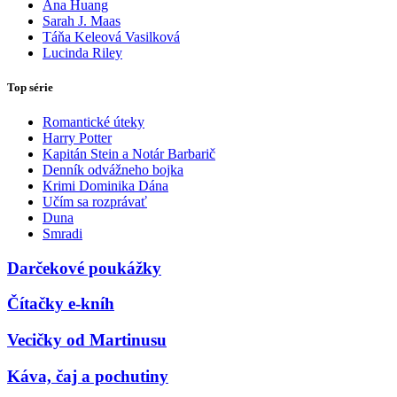
Ana Huang
Sarah J. Maas
Táňa Keleová Vasilková
Lucinda Riley
Top série
Romantické úteky
Harry Potter
Kapitán Stein a Notár Barbarič
Denník odvážneho bojka
Krimi Dominika Dána
Učím sa rozprávať
Duna
Smradi
Darčekové poukážky
Čítačky e-kníh
Vecičky od Martinusu
Káva, čaj a pochutiny