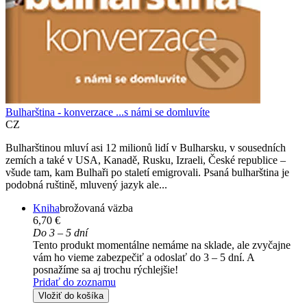
Bulharština - konverzace ...s námi se domluvíte
CZ
Bulharštinou mluví asi 12 milionů lidí v Bulharsku, v sousedních
zemích a také v USA, Kanadě, Rusku, Izraeli, České republice –
všude tam, kam Bulhaři po staletí emigrovali. Psaná bulharština je
podobná ruštině, mluvený jazyk ale...
Kniha
brožovaná väzba
6,70 €
Do 3 – 5 dní
Tento produkt momentálne nemáme na sklade, ale zvyčajne
vám ho vieme zabezpečiť a odoslať do 3 – 5 dní. A
posnažíme sa aj trochu rýchlejšie!
Pridať do zoznamu
Vložiť do košíka