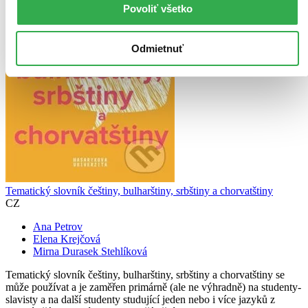
Povoliť všetko
Odmietnuť
Tematický slovník češtiny, bulharštiny, srbštiny a chorvatštiny
CZ
Ana Petrov
Elena Krejčová
Mirna Durasek Stehlíková
Tematický slovník češtiny, bulharštiny, srbštiny a chorvatštiny se
může používat a je zaměřen primárně (ale ne výhradně) na studenty-
slavisty a na další studenty studující jeden nebo i více jazyků z