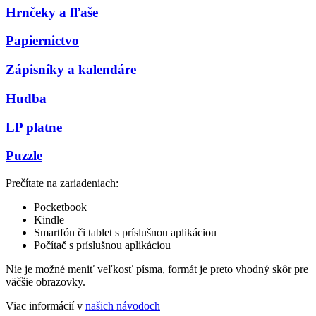
Hrnčeky a fľaše
Papiernictvo
Zápisníky a kalendáre
Hudba
LP platne
Puzzle
Prečítate na zariadeniach:
Pocketbook
Kindle
Smartfón či tablet s príslušnou aplikáciou
Počítač s príslušnou aplikáciou
Nie je možné meniť veľkosť písma, formát je preto vhodný skôr pre
väčšie obrazovky.
Viac informácií v
našich návodoch