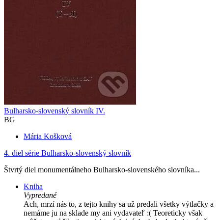
Bulharsko-slovenský slovník IV.
BG
Mária Košková
4. diel série
Bulharsko-slovenský slovník
Štvrtý diel monumentálneho Bulharsko-slovenského slovníka...
Kniha
Vypredané
Ach, mrzí nás to, z tejto knihy sa už predali všetky výtlačky a
nemáme ju na sklade my ani vydavateľ :( Teoreticky však