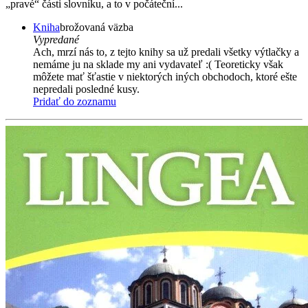
„pravé“ části slovníku, a to v počáteční...
Kniha
brožovaná väzba
Vypredané
Ach, mrzí nás to, z tejto knihy sa už predali všetky výtlačky a
nemáme ju na sklade my ani vydavateľ :( Teoreticky však
môžete mať šťastie v niektorých iných obchodoch, ktoré ešte
nepredali posledné kusy.
Pridať do zoznamu