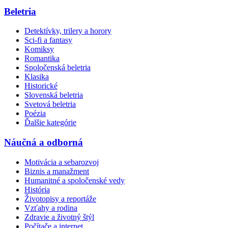
Beletria
Detektívky, trilery a horory
Sci-fi a fantasy
Komiksy
Romantika
Spoločenská beletria
Klasika
Historické
Slovenská beletria
Svetová beletria
Poézia
Ďalšie kategórie
Náučná a odborná
Motivácia a sebarozvoj
Biznis a manažment
Humanitné a spoločenské vedy
História
Životopisy a reportáže
Vzťahy a rodina
Zdravie a životný štýl
Počítače a internet