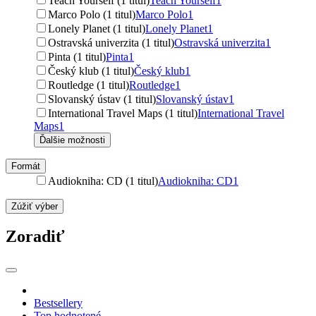
Teach Yourself (1 titul)
Teach Yourself
1
Marco Polo (1 titul)
Marco Polo
1
Lonely Planet (1 titul)
Lonely Planet
1
Ostravská univerzita (1 titul)
Ostravská univerzita
1
Pinta (1 titul)
Pinta
1
Český klub (1 titul)
Český klub
1
Routledge (1 titul)
Routledge
1
Slovanský ústav (1 titul)
Slovanský ústav
1
International Travel Maps (1 titul)
International Travel
Maps
1
Ďalšie možnosti
Formát
Audiokniha: CD (1 titul)
Audiokniha: CD
1
Zúžiť výber
Zoradiť
Bestsellery
Top hodnotené