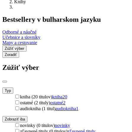
Knihy
Bestsellery v bulharskom jazyku
Odborné a náučné
Učebnice a slovníky
Mapy a cestovanie
Zúžiť výber
Zoradiť
Zúžiť výber
Typ
kniha (20 titulov)
kniha
20
ostatné (2 tituly)
ostatné
2
audiokniha (1 titul)
audiokniha
1
Zobraziť iba
novinky (0 titulov)
novinky
zľavnené tituly (0 titulov)
zľavnené tituly