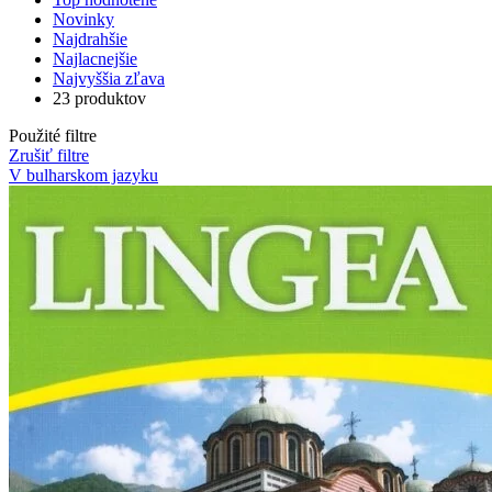
Novinky
Najdrahšie
Najlacnejšie
Najvyššia zľava
23 produktov
Použité filtre
Zrušiť filtre
V bulharskom jazyku