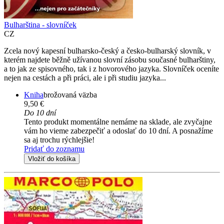
Bulharština - slovníček
CZ
Zcela nový kapesní bulharsko-český a česko-bulharský slovník, v
kterém najdete běžně užívanou slovní zásobu současné bulharštiny,
a to jak ze spisovného, tak i z hovorového jazyka. Slovníček oceníte
nejen na cestách a při práci, ale i při studiu jazyka...
Kniha
brožovaná väzba
9,50 €
Do 10 dní
Tento produkt momentálne nemáme na sklade, ale zvyčajne
vám ho vieme zabezpečiť a odoslať do 10 dní. A posnažíme
sa aj trochu rýchlejšie!
Pridať do zoznamu
Vložiť do košíka