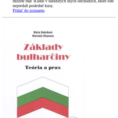
môžete mať šťastie v niektorých iných obchodoch, ktoré ešte
nepredali posledné kusy.
Pridať do zoznamu