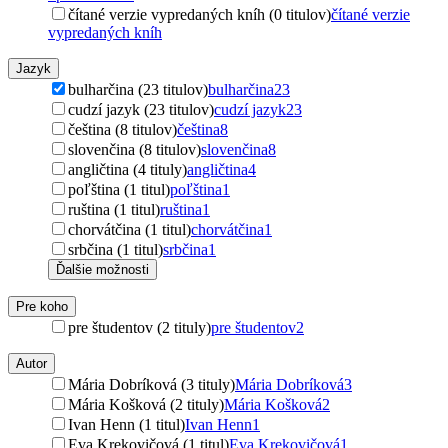
čítané verzie vypredaných kníh (0 titulov)
čítané verzie
vypredaných kníh
Jazyk
bulharčina (23 titulov)
bulharčina
23
cudzí jazyk (23 titulov)
cudzí jazyk
23
čeština (8 titulov)
čeština
8
slovenčina (8 titulov)
slovenčina
8
angličtina (4 tituly)
angličtina
4
poľština (1 titul)
poľština
1
ruština (1 titul)
ruština
1
chorvátčina (1 titul)
chorvátčina
1
srbčina (1 titul)
srbčina
1
Ďalšie možnosti
Pre koho
pre študentov (2 tituly)
pre študentov
2
Autor
Mária Dobríková (3 tituly)
Mária Dobríková
3
Mária Košková (2 tituly)
Mária Košková
2
Ivan Henn (1 titul)
Ivan Henn
1
Eva Krekovičová (1 titul)
Eva Krekovičová
1