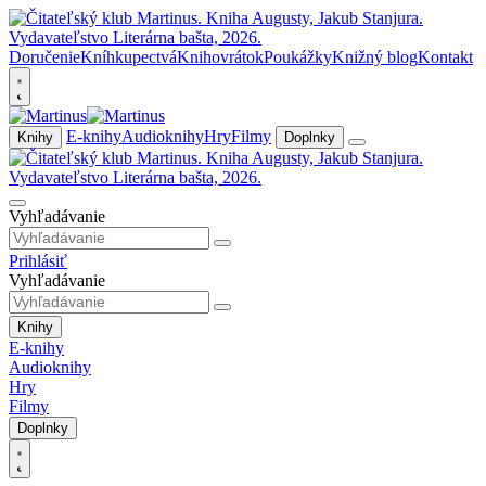
Doručenie
Kníhkupectvá
Knihovrátok
Poukážky
Knižný blog
Kontakt
E-knihy
Audioknihy
Hry
Filmy
Knihy
Doplnky
Vyhľadávanie
Prihlásiť
Vyhľadávanie
Knihy
E-knihy
Audioknihy
Hry
Filmy
Doplnky