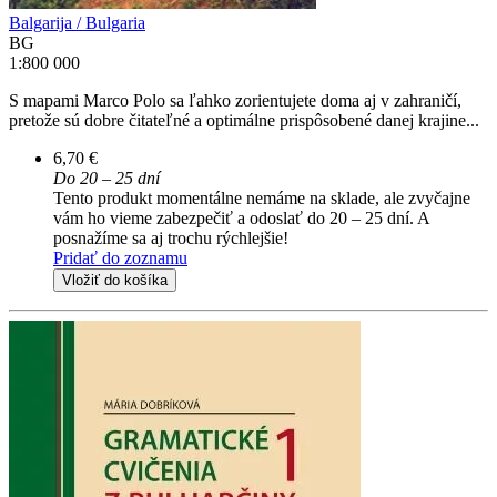
Balgarija / Bulgaria
BG
1:800 000
S mapami Marco Polo sa ľahko zorientujete doma aj v zahraničí,
pretože sú dobre čitateľné a optimálne prispôsobené danej krajine...
6,70 €
Do 20 – 25 dní
Tento produkt momentálne nemáme na sklade, ale zvyčajne
vám ho vieme zabezpečiť a odoslať do 20 – 25 dní. A
posnažíme sa aj trochu rýchlejšie!
Pridať do zoznamu
Vložiť do košíka