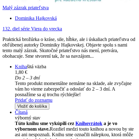
Malý zázrak priateľstva
Dominika Hajkovská
132. diel série
Viera do vrecka
Praktická brožúrka o kráse, sile, hĺbke, ale i úskaliach priateľstva od
obľúbenej autorky Dominiky Hajkovskej. Objavte spolu s nami
tento malý zázrak. Skutočné priateľstvo nás mení, pretvára,
obohacuje. Sme stvorení tak, že sa navzájom...
Kniha
šitá väzba
1,80 €
Do 2 – 3 dní
Tento produkt momentálne nemáme na sklade, ale zvyčajne
vám ho vieme zabezpečiť a odoslať do 2 – 3 dní. A
posnažíme sa aj trochu rýchlejšie!
Pridať do zoznamu
Vložiť do košíka
Čítaná
výborný stav
Túto knihu sme vykúpili cez
Knihovrátok
a je vo
výbornom stave.
Rozdiel medzi touto knihou a novou by ste
asi ani nespoznali. Knihu sme označili nálepkou, ktorá môže