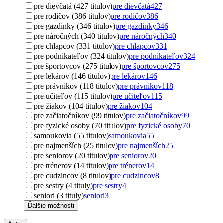
pre dievčatá (427 titulov)
pre dievčatá
427
pre rodičov (386 titulov)
pre rodičov
386
pre gazdinky (346 titulov)
pre gazdinky
346
pre náročných (340 titulov)
pre náročných
340
pre chlapcov (331 titulov)
pre chlapcov
331
pre podnikateľov (324 titulov)
pre podnikateľov
324
pre športovcov (275 titulov)
pre športovcov
275
pre lekárov (146 titulov)
pre lekárov
146
pre právnikov (118 titulov)
pre právnikov
118
pre učiteľov (115 titulov)
pre učiteľov
115
pre žiakov (104 titulov)
pre žiakov
104
pre začiatočníkov (99 titulov)
pre začiatočníkov
99
pre fyzické osoby (70 titulov)
pre fyzické osoby
70
samoukovia (55 titulov)
samoukovia
55
pre najmenších (25 titulov)
pre najmenších
25
pre seniorov (20 titulov)
pre seniorov
20
pre trénerov (14 titulov)
pre trénerov
14
pre cudzincov (8 titulov)
pre cudzincov
8
pre sestry (4 tituly)
pre sestry
4
seniori (3 tituly)
seniori
3
Ďalšie možnosti