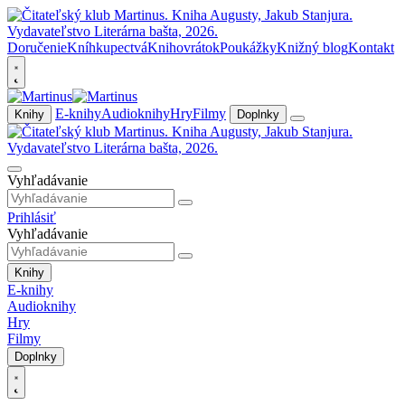
Doručenie
Kníhkupectvá
Knihovrátok
Poukážky
Knižný blog
Kontakt
E-knihy
Audioknihy
Hry
Filmy
Knihy
Doplnky
Vyhľadávanie
Prihlásiť
Vyhľadávanie
Knihy
E-knihy
Audioknihy
Hry
Filmy
Doplnky