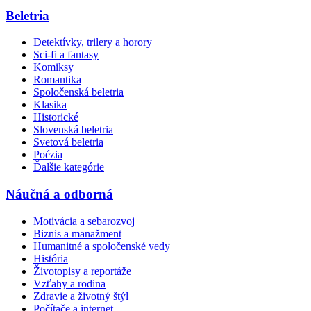
Beletria
Detektívky, trilery a horory
Sci-fi a fantasy
Komiksy
Romantika
Spoločenská beletria
Klasika
Historické
Slovenská beletria
Svetová beletria
Poézia
Ďalšie kategórie
Náučná a odborná
Motivácia a sebarozvoj
Biznis a manažment
Humanitné a spoločenské vedy
História
Životopisy a reportáže
Vzťahy a rodina
Zdravie a životný štýl
Počítače a internet