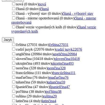
nová (0 titulov)
nová
čítaná (0 titulov)
čítaná
čítaná - výborný stav (0 titulov)
čítaná - výborný stav
čítaná - mierne opotrebovaná (0 titulov)
čítaná - mierne
opotrebovaná
čítané verzie vypredaných kníh (0 titulov)
čítané verzie
vypredaných kníh
Jazyk
čeština (27031 titulov)
čeština
27031
cudzí jazyk (22076 titulov)
cudzí jazyk
22076
angličtina (20984 titulov)
angličtina
20984
slovenčina (10418 titulov)
slovenčina
10418
ukrajinčina (493 titulov)
ukrajinčina
493
nemčina (328 titulov)
nemčina
328
francúzština (111 titulov)
francúzština
111
maďarčina (76 titulov)
maďarčina
76
taliančina (59 titulov)
taliančina
59
španielčina (47 titulov)
španielčina
47
poľština (38 titulov)
poľština
38
ruština (29 titulov)
ruština
29
latinčina (4 tituly)
latinčina
4