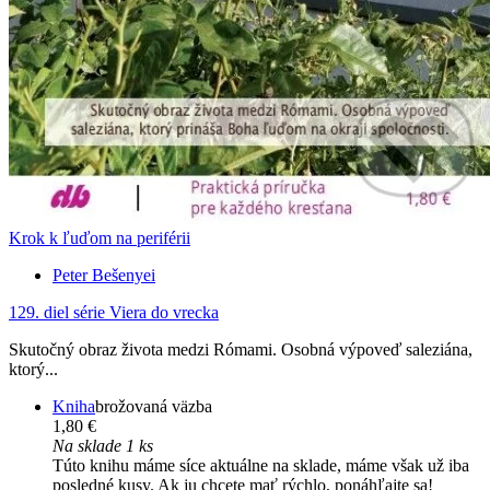
Krok k ľuďom na periférii
Peter Bešenyei
129. diel série
Viera do vrecka
Skutočný obraz života medzi Rómami. Osobná výpoveď saleziána,
ktorý...
Kniha
brožovaná väzba
1,80 €
Na sklade 1 ks
Túto knihu máme síce aktuálne na sklade, máme však už iba
posledné kusy. Ak ju chcete mať rýchlo, ponáhľajte sa!