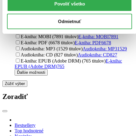
Mladá fronta (389 titulov)
Mladá fronta
389
Povoliť všetko
Knižní klub (386 titulov)
Knižní klub
386
Ďalšie možnosti
Odmietnuť
Formát
E-kniha: EPUB (8664 titulov)
E-kniha: EPUB
8664
E-kniha: MOBI (7891 titulov)
E-kniha: MOBI
7891
E-kniha: PDF (6678 titulov)
E-kniha: PDF
6678
Audiokniha: MP3 (1529 titulov)
Audiokniha: MP3
1529
Audiokniha: CD (827 titulov)
Audiokniha: CD
827
E-kniha: EPUB (Adobe DRM) (765 titulov)
E-kniha:
EPUB (Adobe DRM)
765
Ďalšie možnosti
Zúžiť výber
Zoradiť
Bestsellery
Top hodnotené