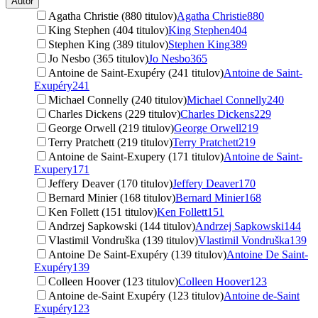
Autor
Agatha Christie (880 titulov)
Agatha Christie
880
King Stephen (404 titulov)
King Stephen
404
Stephen King (389 titulov)
Stephen King
389
Jo Nesbo (365 titulov)
Jo Nesbo
365
Antoine de Saint-Exupéry (241 titulov)
Antoine de Saint-
Exupéry
241
Michael Connelly (240 titulov)
Michael Connelly
240
Charles Dickens (229 titulov)
Charles Dickens
229
George Orwell (219 titulov)
George Orwell
219
Terry Pratchett (219 titulov)
Terry Pratchett
219
Antoine de Saint-Exupery (171 titulov)
Antoine de Saint-
Exupery
171
Jeffery Deaver (170 titulov)
Jeffery Deaver
170
Bernard Minier (168 titulov)
Bernard Minier
168
Ken Follett (151 titulov)
Ken Follett
151
Andrzej Sapkowski (144 titulov)
Andrzej Sapkowski
144
Vlastimil Vondruška (139 titulov)
Vlastimil Vondruška
139
Antoine De Saint-Exupéry (139 titulov)
Antoine De Saint-
Exupéry
139
Colleen Hoover (123 titulov)
Colleen Hoover
123
Antoine de-Saint Exupéry (123 titulov)
Antoine de-Saint
Exupéry
123