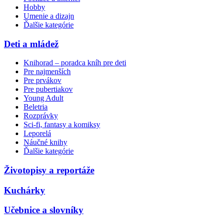
Hobby
Umenie a dizajn
Ďalšie kategórie
Deti a mládež
Knihorad – poradca kníh pre deti
Pre najmenších
Pre prvákov
Pre pubertiakov
Young Adult
Beletria
Rozprávky
Sci-fi, fantasy a komiksy
Leporelá
Náučné knihy
Ďalšie kategórie
Životopisy a reportáže
Kuchárky
Učebnice a slovníky