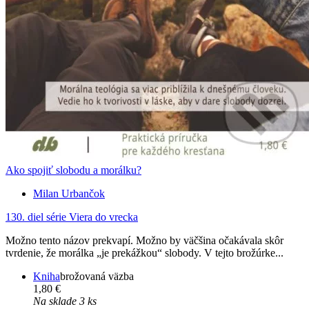
Ako spojiť slobodu a morálku?
Milan Urbančok
130. diel série
Viera do vrecka
Možno tento názov prekvapí. Možno by väčšina očakávala skôr
tvrdenie, že morálka „je prekážkou“ slobody. V tejto brožúrke...
Kniha
brožovaná väzba
1,80 €
Na sklade 3 ks