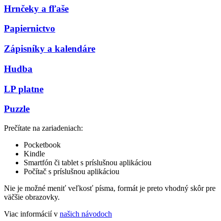
Hrnčeky a fľaše
Papiernictvo
Zápisníky a kalendáre
Hudba
LP platne
Puzzle
Prečítate na zariadeniach:
Pocketbook
Kindle
Smartfón či tablet s príslušnou aplikáciou
Počítač s príslušnou aplikáciou
Nie je možné meniť veľkosť písma, formát je preto vhodný skôr pre
väčšie obrazovky.
Viac informácií v
našich návodoch