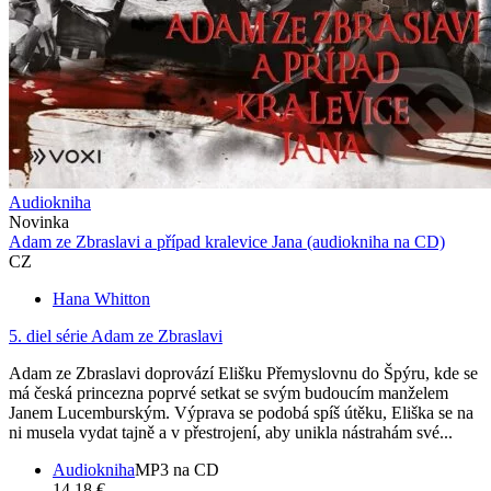
Audiokniha
Novinka
Adam ze Zbraslavi a případ kralevice Jana (audiokniha na CD)
CZ
Hana Whitton
5. diel série
Adam ze Zbraslavi
Adam ze Zbraslavi doprovází Elišku Přemyslovnu do Špýru, kde se
má česká princezna poprvé setkat se svým budoucím manželem
Janem Lucemburským. Výprava se podobá spíš útěku, Eliška se na
ni musela vydat tajně a v přestrojení, aby unikla nástrahám své...
Audiokniha
MP3 na CD
14,18 €