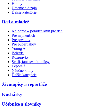
Hobby
Umenie a dizajn
Ďalšie kategórie
Deti a mládež
Knihorad – poradca kníh pre deti
Pre najmenších
Pre prvákov
Pre pubertiakov
Young Adult
Beletria
Rozprávky
Sci-fi, fantasy a komiksy
Leporelá
Náučné knihy
Ďalšie kategórie
Životopisy a reportáže
Kuchárky
Učebnice a slovníky