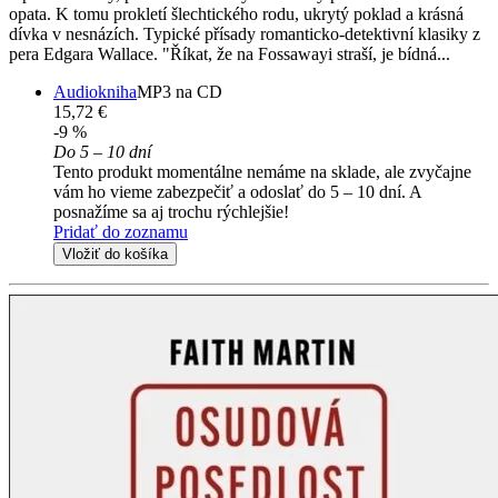
opata. K tomu prokletí šlechtického rodu, ukrytý poklad a krásná
dívka v nesnázích. Typické přísady romanticko-detektivní klasiky z
pera Edgara Wallace. "Říkat, že na Fossawayi straší, je bídná...
Audiokniha
MP3 na CD
15,72 €
-9 %
Do 5 – 10 dní
Tento produkt momentálne nemáme na sklade, ale zvyčajne
vám ho vieme zabezpečiť a odoslať do 5 – 10 dní. A
posnažíme sa aj trochu rýchlejšie!
Pridať do zoznamu
Vložiť do košíka