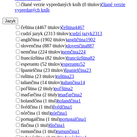
čítané verzie vypredaných kníh (0 titulov)
čítané verzie
vypredaných kníh
Jazyk
čeština (4467 titulov)
čeština
4467
cudzí jazyk (2313 titulov)
cudzí jazyk
2313
angličtina (1902 titulov)
angličtina
1902
slovenčina (887 titulov)
slovenčina
887
nemčina (224 titulov)
nemčina
224
francúzština (82 titulov)
francúzština
82
esperanto (52 titulov)
esperanto
52
španielčina (23 titulov)
španielčina
23
ruština (23 titulov)
ruština
23
taliančina (14 titulov)
taliančina
14
poľština (2 tituly)
poľština
2
maďarčina (2 tituly)
maďarčina
2
holandčina (1 titul)
holandčina
1
švédčina (1 titul)
švédčina
1
nórčina (1 titul)
nórčina
1
portugalčina (1 titul)
portugalčina
1
fínčina (1 titul)
fínčina
1
rumunčina (1 titul)
rumunčina
1