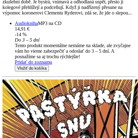
zkušební době. Je bystrá, vnímavá a odhodlaná uspět, přesto ji
kolegové přehlížejí a podceňují. Když ji nadřízený přesune na
výpomoc koronerovi Clementu Ryderovi, zdá se, že jde o slepou...
Audiokniha
MP3 na CD
14,91 €
-14 %
Do 3 – 5 dní
Tento produkt momentálne nemáme na sklade, ale zvyčajne
vám ho vieme zabezpečiť a odoslať do 3 – 5 dní. A
posnažíme sa aj trochu rýchlejšie!
Pridať do zoznamu
Vložiť do košíka