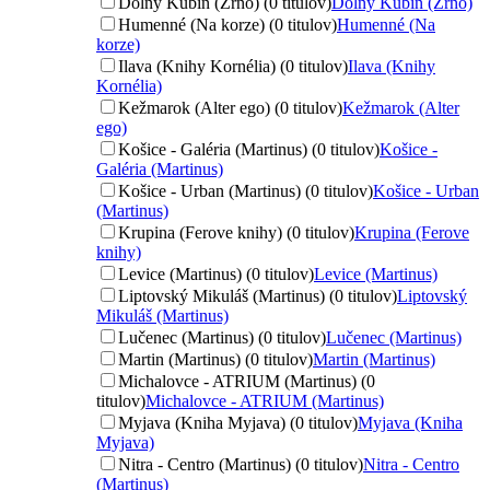
Dolný Kubín (Zrno) (0 titulov)
Dolný Kubín (Zrno)
Humenné (Na korze) (0 titulov)
Humenné (Na
korze)
Ilava (Knihy Kornélia) (0 titulov)
Ilava (Knihy
Kornélia)
Kežmarok (Alter ego) (0 titulov)
Kežmarok (Alter
ego)
Košice - Galéria (Martinus) (0 titulov)
Košice -
Galéria (Martinus)
Košice - Urban (Martinus) (0 titulov)
Košice - Urban
(Martinus)
Krupina (Ferove knihy) (0 titulov)
Krupina (Ferove
knihy)
Levice (Martinus) (0 titulov)
Levice (Martinus)
Liptovský Mikuláš (Martinus) (0 titulov)
Liptovský
Mikuláš (Martinus)
Lučenec (Martinus) (0 titulov)
Lučenec (Martinus)
Martin (Martinus) (0 titulov)
Martin (Martinus)
Michalovce - ATRIUM (Martinus) (0
titulov)
Michalovce - ATRIUM (Martinus)
Myjava (Kniha Myjava) (0 titulov)
Myjava (Kniha
Myjava)
Nitra - Centro (Martinus) (0 titulov)
Nitra - Centro
(Martinus)