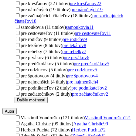
pre kresťanov (22 titulov)
pre kresťanov
22
pre náročných (19 titulov)
pre náročných
19
pre začínajúcich čitateľov (18 titulov)
pre začínajúcich
čitateľov
18
samoukovia (11 titulov)
samoukovia
11
pre cestovateľov (11 titulov)
pre cestovateľov
11
pre rodičov (9 titulov)
pre rodičov
9
pre lekárov (8 titulov)
pre lekárov
8
pre rebelky (7 titulov)
pre rebelky
7
pre prvákov (6 titulov)
pre prvákov
6
pre predškolákov (5 titulov)
pre predškolákov
5
pre cudzincov (5 titulov)
pre cudzincov
5
pre športovcov (4 tituly)
pre športovcov
4
pre najmenších (4 tituly)
pre najmenších
4
pre podnikateľov (2 tituly)
pre podnikateľov
2
pre začiatočníkov (2 tituly)
pre začiatočníkov
2
Ďalšie možnosti
Autor
Vlastimil Vondruška (121 titulov)
Vlastimil Vondruška
121
Agatha Christie (99 titulov)
Agatha Christie
99
Herbert Puchta (72 titulov)
Herbert Puchta
72
Zdeněk Svěrák (51 titulov)
Zdeněk Svěrák
51