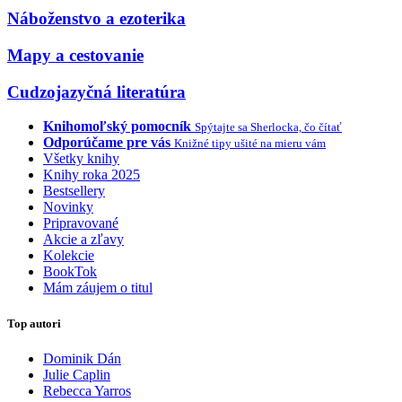
Náboženstvo a ezoterika
Mapy a cestovanie
Cudzojazyčná literatúra
Knihomoľský pomocník
Spýtajte sa Sherlocka, čo čítať
Odporúčame pre vás
Knižné tipy ušité na mieru vám
Všetky knihy
Knihy roka 2025
Bestsellery
Novinky
Pripravované
Akcie a zľavy
Kolekcie
BookTok
Mám záujem o titul
Top autori
Dominik Dán
Julie Caplin
Rebecca Yarros