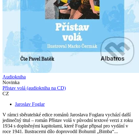
Audiokniha
Novinka
Přístav volá (audiokniha na CD)
CZ
Jaroslav Foglar
V rámci sběratelské edice románů Jaroslava Foglara vychází další
jedinečný titul – román Přístav volá v původní textové verzi z roku
1934 s doplněnými kapitolami, které Foglar připsal pro vydání v
roce 1941. Ilustracemi dílo doprovodil Bohumil „Bimba“...