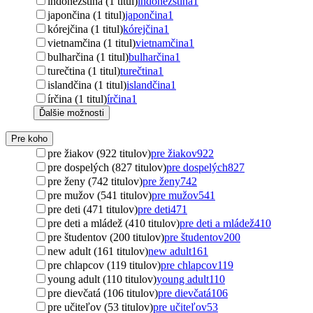
indonézština (1 titul)
indonézština
1
japončina (1 titul)
japončina
1
kórejčina (1 titul)
kórejčina
1
vietnamčina (1 titul)
vietnamčina
1
bulharčina (1 titul)
bulharčina
1
turečtina (1 titul)
turečtina
1
islandčina (1 titul)
islandčina
1
írčina (1 titul)
írčina
1
Ďalšie možnosti
Pre koho
pre žiakov (922 titulov)
pre žiakov
922
pre dospelých (827 titulov)
pre dospelých
827
pre ženy (742 titulov)
pre ženy
742
pre mužov (541 titulov)
pre mužov
541
pre deti (471 titulov)
pre deti
471
pre deti a mládež (410 titulov)
pre deti a mládež
410
pre študentov (200 titulov)
pre študentov
200
new adult (161 titulov)
new adult
161
pre chlapcov (119 titulov)
pre chlapcov
119
young adult (110 titulov)
young adult
110
pre dievčatá (106 titulov)
pre dievčatá
106
pre učiteľov (53 titulov)
pre učiteľov
53