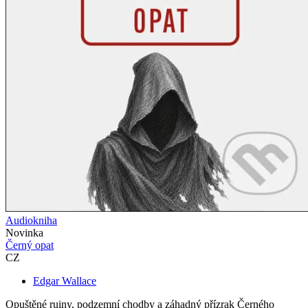
Audiokniha
Novinka
Černý opat
CZ
Edgar Wallace
Opuštěné ruiny, podzemní chodby a záhadný přízrak Černého