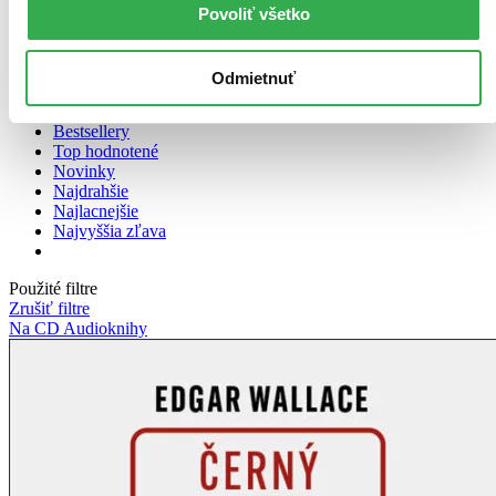
Povoliť všetko
Zoradiť
Odmietnuť
Bestsellery
Top hodnotené
Novinky
Najdrahšie
Najlacnejšie
Najvyššia zľava
Použité filtre
Zrušiť filtre
Na CD
Audioknihy