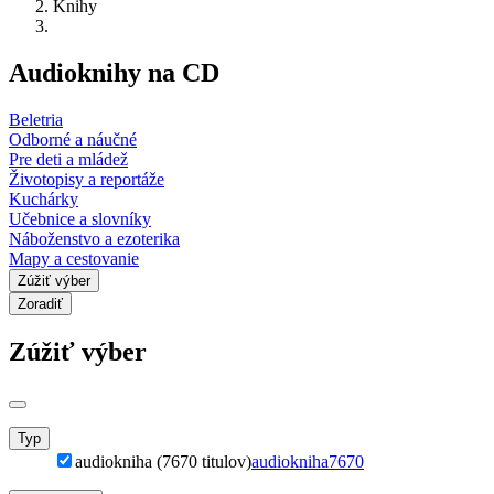
Knihy
Audioknihy na CD
Beletria
Odborné a náučné
Pre deti a mládež
Životopisy a reportáže
Kuchárky
Učebnice a slovníky
Náboženstvo a ezoterika
Mapy a cestovanie
Zúžiť výber
Zoradiť
Zúžiť výber
Typ
audiokniha (7670 titulov)
audiokniha
7670