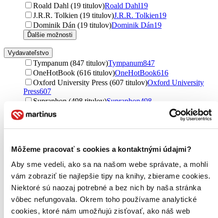
Roald Dahl (19 titulov)
Roald Dahl
19
J.R.R. Tolkien (19 titulov)
J.R.R. Tolkien
19
Dominik Dán (19 titulov)
Dominik Dán
19
Ďalšie možnosti
Vydavateľstvo
Tympanum (847 titulov)
Tympanum
847
OneHotBook (616 titulov)
OneHotBook
616
Oxford University Press (607 titulov)
Oxford University
Press
607
Supraphon (498 titulov)
Supraphon
498
Radioservis (450 titulov)
Radioservis
450
Cambridge University Press (412 titulov)
Cambridge
University Press
412
Témbr (307 titulov)
Témbr
307
Pearson (287 titulov)
Pearson
287
Môžeme pracovať s cookies a kontaktnými údajmi?
Voxi (256 titulov)
Voxi
256
Aby sme vedeli, ako sa na našom webe správate, a mohli
A.L.I. (204 titulov)
A.L.I.
204
vám zobraziť tie najlepšie tipy na knihy, zbierame cookies.
MacMillan (190 titulov)
MacMillan
190
Popron music (125 titulov)
Popron music
125
Niektoré sú naozaj potrebné a bez nich by naša stránka
Max Hueber Verlag (103 titulov)
Max Hueber Verlag
103
vôbec nefungovala. Okrem toho používame analytické
Albatros CZ (98 titulov)
Albatros CZ
98
cookies, ktoré nám umožňujú zisťovať, ako náš web
Hudobné albumy (90 titulov)
Hudobné albumy
90