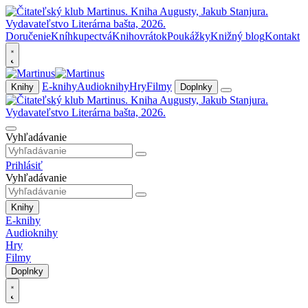
Doručenie
Kníhkupectvá
Knihovrátok
Poukážky
Knižný blog
Kontakt
E-knihy
Audioknihy
Hry
Filmy
Knihy
Doplnky
Vyhľadávanie
Prihlásiť
Vyhľadávanie
Knihy
E-knihy
Audioknihy
Hry
Filmy
Doplnky