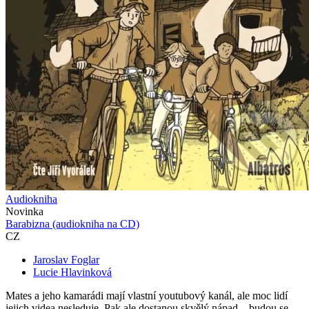
Audiokniha
Novinka
Barabizna (audiokniha na CD)
CZ
Jaroslav Foglar
Lucie Hlavinková
Mates a jeho kamarádi mají vlastní youtubový kanál, ale moc lidí
jejich videa nesleduje. Pak ale dostanou skvělý nápad – budou se