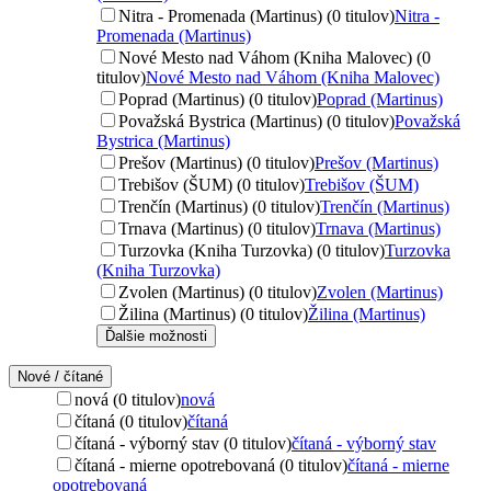
Nitra - Promenada (Martinus) (0 titulov)
Nitra -
Promenada (Martinus)
Nové Mesto nad Váhom (Kniha Malovec) (0
titulov)
Nové Mesto nad Váhom (Kniha Malovec)
Poprad (Martinus) (0 titulov)
Poprad (Martinus)
Považská Bystrica (Martinus) (0 titulov)
Považská
Bystrica (Martinus)
Prešov (Martinus) (0 titulov)
Prešov (Martinus)
Trebišov (ŠUM) (0 titulov)
Trebišov (ŠUM)
Trenčín (Martinus) (0 titulov)
Trenčín (Martinus)
Trnava (Martinus) (0 titulov)
Trnava (Martinus)
Turzovka (Kniha Turzovka) (0 titulov)
Turzovka
(Kniha Turzovka)
Zvolen (Martinus) (0 titulov)
Zvolen (Martinus)
Žilina (Martinus) (0 titulov)
Žilina (Martinus)
Ďalšie možnosti
Nové / čítané
nová (0 titulov)
nová
čítaná (0 titulov)
čítaná
čítaná - výborný stav (0 titulov)
čítaná - výborný stav
čítaná - mierne opotrebovaná (0 titulov)
čítaná - mierne
opotrebovaná