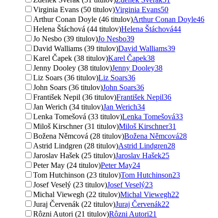
Virginia Evans (50 titulov)
Virginia Evans
50
Arthur Conan Doyle (46 titulov)
Arthur Conan Doyle
46
Helena Štáchová (44 titulov)
Helena Štáchová
44
Jo Nesbo (39 titulov)
Jo Nesbo
39
David Walliams (39 titulov)
David Walliams
39
Karel Čapek (38 titulov)
Karel Čapek
38
Jenny Dooley (38 titulov)
Jenny Dooley
38
Liz Soars (36 titulov)
Liz Soars
36
John Soars (36 titulov)
John Soars
36
František Nepil (36 titulov)
František Nepil
36
Jan Werich (34 titulov)
Jan Werich
34
Lenka Tomešová (33 titulov)
Lenka Tomešová
33
Miloš Kirschner (31 titulov)
Miloš Kirschner
31
Božena Němcová (28 titulov)
Božena Němcová
28
Astrid Lindgren (28 titulov)
Astrid Lindgren
28
Jaroslav Hašek (25 titulov)
Jaroslav Hašek
25
Peter May (24 titulov)
Peter May
24
Tom Hutchinson (23 titulov)
Tom Hutchinson
23
Josef Veselý (23 titulov)
Josef Veselý
23
Michal Viewegh (22 titulov)
Michal Viewegh
22
Juraj Červenák (22 titulov)
Juraj Červenák
22
Rôzni Autori (21 titulov)
Rôzni Autori
21