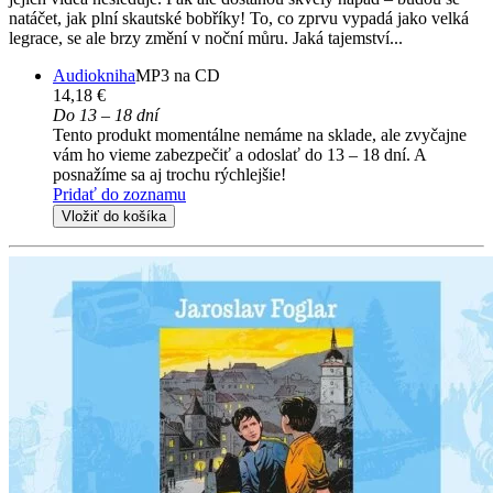
natáčet, jak plní skautské bobříky! To, co zprvu vypadá jako velká
legrace, se ale brzy změní v noční můru. Jaká tajemství...
Audiokniha
MP3 na CD
14,18 €
Do 13 – 18 dní
Tento produkt momentálne nemáme na sklade, ale zvyčajne
vám ho vieme zabezpečiť a odoslať do 13 – 18 dní. A
posnažíme sa aj trochu rýchlejšie!
Pridať do zoznamu
Vložiť do košíka