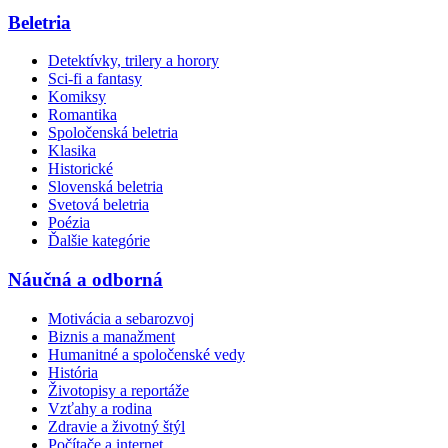
Beletria
Detektívky, trilery a horory
Sci-fi a fantasy
Komiksy
Romantika
Spoločenská beletria
Klasika
Historické
Slovenská beletria
Svetová beletria
Poézia
Ďalšie kategórie
Náučná a odborná
Motivácia a sebarozvoj
Biznis a manažment
Humanitné a spoločenské vedy
História
Životopisy a reportáže
Vzťahy a rodina
Zdravie a životný štýl
Počítače a internet