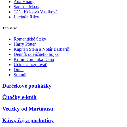
Ana Huang
Sarah J. Maas
Táňa Keleová Vasilková
Lucinda Riley
Top série
Romantické úteky
Harry Potter
Kapitán Stein a Notár Barbarič
Denník odvážneho bojka
Krimi Dominika Dána
Učím sa rozprávať
Duna
Smradi
Darčekové poukážky
Čítačky e-kníh
Vecičky od Martinusu
Káva, čaj a pochutiny