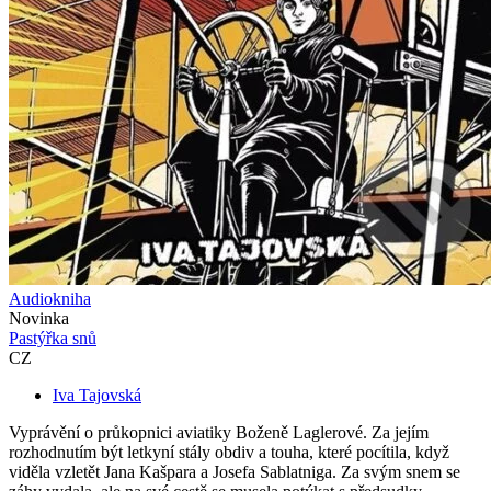
Audiokniha
Novinka
Pastýřka snů
CZ
Iva Tajovská
Vyprávění o průkopnici aviatiky Boženě Laglerové. Za jejím
rozhodnutím být letkyní stály obdiv a touha, které pocítila, když
viděla vzletět Jana Kašpara a Josefa Sablatniga. Za svým snem se