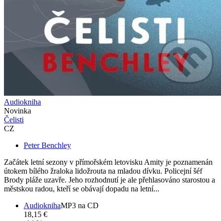
Audiokniha
Novinka
Čelisti
CZ
Peter Benchley
Začátek letní sezony v přímořském letovisku Amity je poznamenán
útokem bílého žraloka lidožrouta na mladou dívku. Policejní šéf
Brody pláže uzavře. Jeho rozhodnutí je ale přehlasováno starostou a
městskou radou, kteří se obávají dopadu na letní...
Audiokniha
MP3 na CD
18,15 €