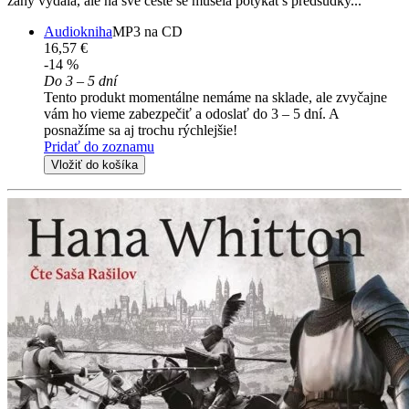
záhy vydala, ale na své cestě se musela potýkat s předsudky...
Audiokniha
MP3 na CD
16,57 €
-14 %
Do 3 – 5 dní
Tento produkt momentálne nemáme na sklade, ale zvyčajne
vám ho vieme zabezpečiť a odoslať do 3 – 5 dní. A
posnažíme sa aj trochu rýchlejšie!
Pridať do zoznamu
Vložiť do košíka