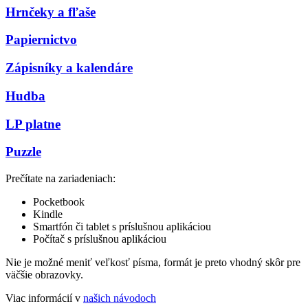
Hrnčeky a fľaše
Papiernictvo
Zápisníky a kalendáre
Hudba
LP platne
Puzzle
Prečítate na zariadeniach:
Pocketbook
Kindle
Smartfón či tablet s príslušnou aplikáciou
Počítač s príslušnou aplikáciou
Nie je možné meniť veľkosť písma, formát je preto vhodný skôr pre
väčšie obrazovky.
Viac informácií v
našich návodoch