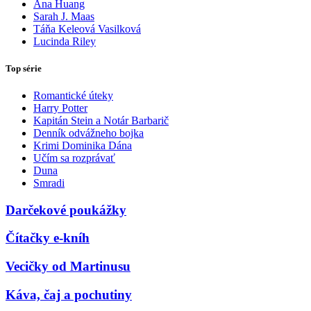
Ana Huang
Sarah J. Maas
Táňa Keleová Vasilková
Lucinda Riley
Top série
Romantické úteky
Harry Potter
Kapitán Stein a Notár Barbarič
Denník odvážneho bojka
Krimi Dominika Dána
Učím sa rozprávať
Duna
Smradi
Darčekové poukážky
Čítačky e-kníh
Vecičky od Martinusu
Káva, čaj a pochutiny