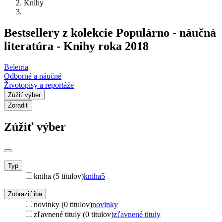
Knihy
Bestsellery z kolekcie Populárno - náučná
literatúra - Knihy roka 2018
Beletria
Odborné a náučné
Životopisy a reportáže
Zúžiť výber
Zoradiť
Zúžiť výber
Typ
kniha (5 titulov)
kniha
5
Zobraziť iba
novinky (0 titulov)
novinky
zľavnené tituly (0 titulov)
zľavnené tituly