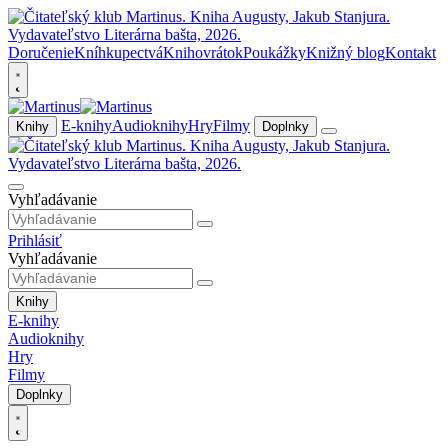
Doručenie
Kníhkupectvá
Knihovrátok
Poukážky
Knižný blog
Kontakt
E-knihy
Audioknihy
Hry
Filmy
Knihy
Doplnky
Vyhľadávanie
Prihlásiť
Vyhľadávanie
Knihy
E-knihy
Audioknihy
Hry
Filmy
Doplnky