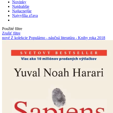
Novinky
Najdrahšie
Najlacnejšie
Najvyššia zľava
Použité filtre
Zrušiť filtre
nové
Z kolekcie Populárno - náučná literatúra - Knihy roka 2018