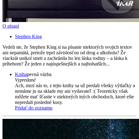
O písaní
Stephen King
Vedeli ste, že Stephen King si na písanie niektorých svojich textov
ani nepamätá, pretože trpel závislosťou od drog a alkoholu? Že
viackrát unikol smrti a zachránila ho len láska rodiny – a láska k
príbehom? Že jeden z najúspešnejších a najbohatších...
Kniha
pevná väzba
Vypredané
Ach, mrzí nás to, z tejto knihy sa už predali všetky výtlačky a
nemáme ju na sklade my ani vydavateľ :( Teoreticky však
môžete mať šťastie v niektorých iných obchodoch, ktoré ešte
nepredali posledné kusy.
Pridať do zoznamu