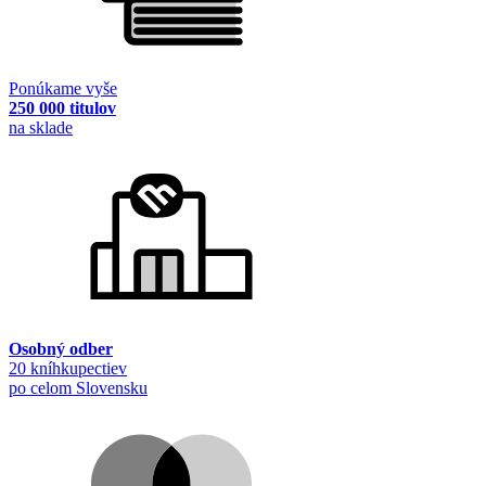
Ponúkame vyše
250 000 titulov
na sklade
Osobný odber
20 kníhkupectiev
po celom Slovensku