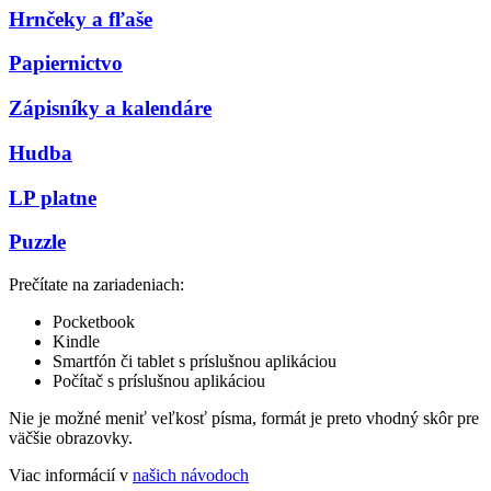
Hrnčeky a fľaše
Papiernictvo
Zápisníky a kalendáre
Hudba
LP platne
Puzzle
Prečítate na zariadeniach:
Pocketbook
Kindle
Smartfón či tablet s príslušnou aplikáciou
Počítač s príslušnou aplikáciou
Nie je možné meniť veľkosť písma, formát je preto vhodný skôr pre
väčšie obrazovky.
Viac informácií v
našich návodoch