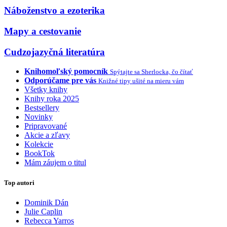
Náboženstvo a ezoterika
Mapy a cestovanie
Cudzojazyčná literatúra
Knihomoľský pomocník
Spýtajte sa Sherlocka, čo čítať
Odporúčame pre vás
Knižné tipy ušité na mieru vám
Všetky knihy
Knihy roka 2025
Bestsellery
Novinky
Pripravované
Akcie a zľavy
Kolekcie
BookTok
Mám záujem o titul
Top autori
Dominik Dán
Julie Caplin
Rebecca Yarros