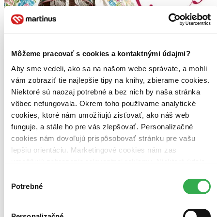
Môžeme pracovať s cookies a kontaktnými údajmi?
Aby sme vedeli, ako sa na našom webe správate, a mohli
vám zobraziť tie najlepšie tipy na knihy, zbierame cookies.
Niektoré sú naozaj potrebné a bez nich by naša stránka
vôbec nefungovala. Okrem toho používame analytické
cookies, ktoré nám umožňujú zisťovať, ako náš web
funguje, a stále ho pre vás zlepšovať. Personalizačné
cookies nám dovoľujú prispôsobovať stránku pre vašu
lepšiu orientáciu. Marketingové cookies nám zas
umožňujú zobrazenie relevantnej reklamy. Niektoré údaje
zdieľame aj s tretími stranami. Veľmi by nám pomohlo,
Výber
keby sme mohli používať všetky tieto cookies. Ďakujeme!
Odetí do krásy
Potrebné
súhlasu
Jana Kucbeľová
Peter Brenkus
Personalizačné