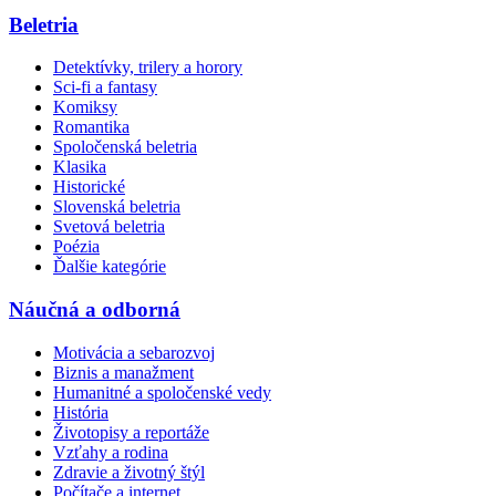
Beletria
Detektívky, trilery a horory
Sci-fi a fantasy
Komiksy
Romantika
Spoločenská beletria
Klasika
Historické
Slovenská beletria
Svetová beletria
Poézia
Ďalšie kategórie
Náučná a odborná
Motivácia a sebarozvoj
Biznis a manažment
Humanitné a spoločenské vedy
História
Životopisy a reportáže
Vzťahy a rodina
Zdravie a životný štýl
Počítače a internet