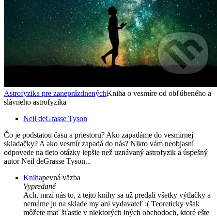
Astrofyzika pre zaneprázdnených
Kniha o vesmíre od obľúbeného a
slávneho astrofyzika
Neil deGrasse Tyson
Čo je podstatou času a priestoru? Ako zapadáme do vesmírnej
skladačky? A ako vesmír zapadá do nás? Nikto vám neobjasní
odpovede na tieto otázky lepšie než uznávaný astrofyzik a úspešný
autor Neil deGrasse Tyson...
Kniha
pevná väzba
Vypredané
Ach, mrzí nás to, z tejto knihy sa už predali všetky výtlačky a
nemáme ju na sklade my ani vydavateľ :( Teoreticky však
môžete mať šťastie v niektorých iných obchodoch, ktoré ešte