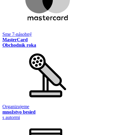
Sme 7-násobný
MasterCard
Obchodník roka
Organizujeme
množstvo besied
s autormi