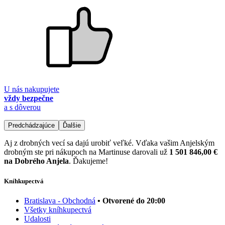
U nás nakupujete
vždy bezpečne
a s dôverou
Predchádzajúce
Ďalšie
Aj z drobných vecí sa dajú urobiť veľké. Vďaka vašim Anjelským
drobným ste pri nákupoch na Martinuse darovali už
1 501 846,00 €
na Dobrého Anjela
. Ďakujeme!
Kníhkupectvá
Bratislava - Obchodná
• Otvorené do 20:00
Všetky kníhkupectvá
Udalosti