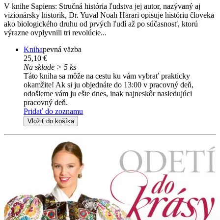
V knihe Sapiens: Stručná história ľudstva jej autor, nazývaný aj
vizionársky historik, Dr. Yuval Noah Harari opisuje históriu človeka
ako biologického druhu od prvých ľudí až po súčasnosť, ktorú
výrazne ovplyvnili tri revolúcie...
Kniha
pevná väzba
25,10 €
Na sklade > 5 ks
Táto kniha sa môže na cestu ku vám vybrať prakticky
okamžite! Ak si ju objednáte do 13:00 v pracovný deň,
odošleme vám ju ešte dnes, inak najneskôr nasledujúci
pracovný deň.
Pridať do zoznamu
Vložiť do košíka