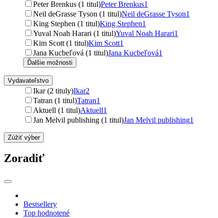
Peter Brenkus (1 titul)
Peter Brenkus
1
Neil deGrasse Tyson (1 titul)
Neil deGrasse Tyson
1
King Stephen (1 titul)
King Stephen
1
Yuval Noah Harari (1 titul)
Yuval Noah Harari
1
Kim Scott (1 titul)
Kim Scott
1
Jana Kucbeľová (1 titul)
Jana Kucbeľová
1
Ďalšie možnosti
Vydavateľstvo
Ikar (2 tituly)
Ikar
2
Tatran (1 titul)
Tatran
1
Aktuell (1 titul)
Aktuell
1
Jan Melvil publishing (1 titul)
Jan Melvil publishing
1
Zúžiť výber
Zoradiť
Bestsellery
Top hodnotené