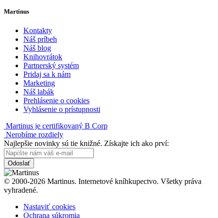
Martinus
Kontakty
Náš príbeh
Náš blog
Knihovrátok
Partnerský systém
Pridaj sa k nám
Marketing
Náš labák
Prehlásenie o cookies
Vyhlásenie o prístupnosti
Martinus je certifikovaný B Corp
Nerobíme rozdiely
Najlepšie novinky sú tie knižné. Získajte ich ako prví:
Odoslať
© 2000-2026 Martinus. Internetové kníhkupectvo. Všetky práva
vyhradené.
Nastaviť cookies
Ochrana súkromia