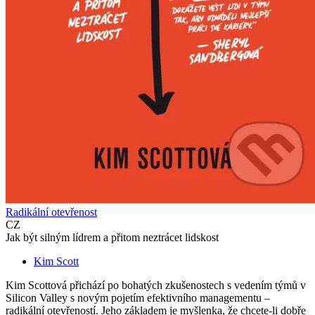
Radikální otevřenost
CZ
Jak být silným lídrem a přitom neztrácet lidskost
Kim Scott
Kim Scottová přichází po bohatých zkušenostech s vedením týmů v
Silicon Valley s novým pojetím efektivního managementu –
radikální otevřeností. Jeho základem je myšlenka, že chcete-li dobře