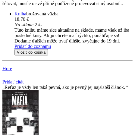
šéfovat, musíte o své přímé podřízené projevovat silný osobní...
Kniha
brožovaná väzba
18,70 €
Na sklade 2 ks
Túto knihu máme síce aktuálne na sklade, máme však už iba
posledné kusy. Ak ju chcete mať rýchlo, ponáhľajte sa!
Dodanie ďalších môže trvať dlhšie, zvyčajne do 19 dní.
Pridať do zoznamu
Vložiť do košíka
Hore
Pridať citát
Reťaz je vždy len taká pevná, ako je pevný jej najslabší­ článok.