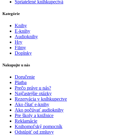
Spriatelené kníhkupectvá
Kategórie
Knihy
E-knihy
Audioknihy
Hry
Filmy
Doplnky
Nakupujte u nás
Doručenie
Platba
Prečo práve u nás?
Najčastejšie otázky
Rezervácia v kníhkupectve
Ako čítať e-knihy
Ako počúvať audioknihy
Pre školy a knižnice
Reklamácie
Knihomoľský pomocník
Odstúpiť od zmluvy