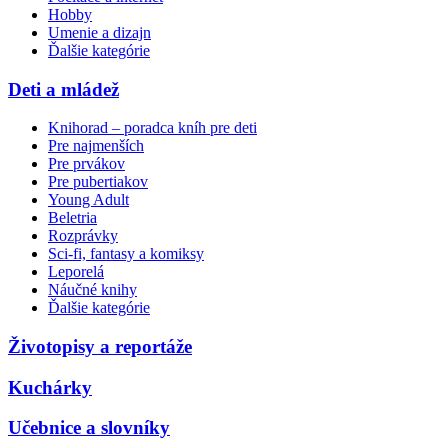
Hobby
Umenie a dizajn
Ďalšie kategórie
Deti a mládež
Knihorad – poradca kníh pre deti
Pre najmenších
Pre prvákov
Pre pubertiakov
Young Adult
Beletria
Rozprávky
Sci-fi, fantasy a komiksy
Leporelá
Náučné knihy
Ďalšie kategórie
Životopisy a reportáže
Kuchárky
Učebnice a slovníky