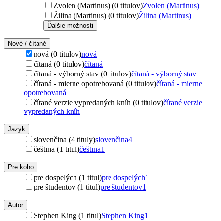
Zvolen (Martinus) (0 titulov)
Zvolen (Martinus)
Žilina (Martinus) (0 titulov)
Žilina (Martinus)
Ďalšie možnosti
Nové / čítané
nová (0 titulov)
nová
čítaná (0 titulov)
čítaná
čítaná - výborný stav (0 titulov)
čítaná - výborný stav
čítaná - mierne opotrebovaná (0 titulov)
čítaná - mierne
opotrebovaná
čítané verzie vypredaných kníh (0 titulov)
čítané verzie
vypredaných kníh
Jazyk
slovenčina (4 tituly)
slovenčina
4
čeština (1 titul)
čeština
1
Pre koho
pre dospelých (1 titul)
pre dospelých
1
pre študentov (1 titul)
pre študentov
1
Autor
Stephen King (1 titul)
Stephen King
1