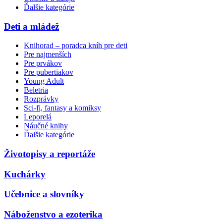
Ďalšie kategórie
Deti a mládež
Knihorad – poradca kníh pre deti
Pre najmenších
Pre prvákov
Pre pubertiakov
Young Adult
Beletria
Rozprávky
Sci-fi, fantasy a komiksy
Leporelá
Náučné knihy
Ďalšie kategórie
Životopisy a reportáže
Kuchárky
Učebnice a slovníky
Náboženstvo a ezoterika