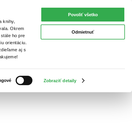
Povoliť všetko
a knihy,
ovala. Okrem
Odmietnuť
stále ho pre
u orientáciu.
dieľame aj s
Ďakujeme!
ngové
Zobraziť detaily