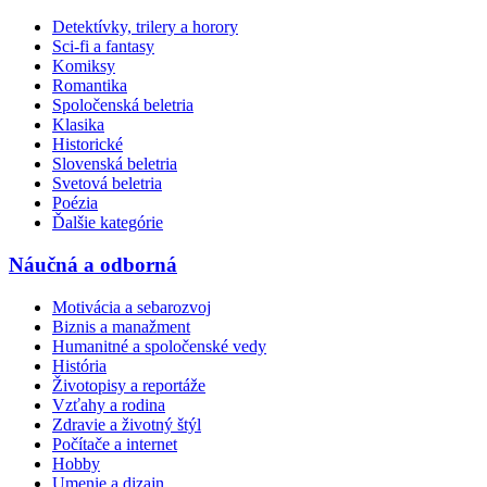
Detektívky, trilery a horory
Sci-fi a fantasy
Komiksy
Romantika
Spoločenská beletria
Klasika
Historické
Slovenská beletria
Svetová beletria
Poézia
Ďalšie kategórie
Náučná a odborná
Motivácia a sebarozvoj
Biznis a manažment
Humanitné a spoločenské vedy
História
Životopisy a reportáže
Vzťahy a rodina
Zdravie a životný štýl
Počítače a internet
Hobby
Umenie a dizajn