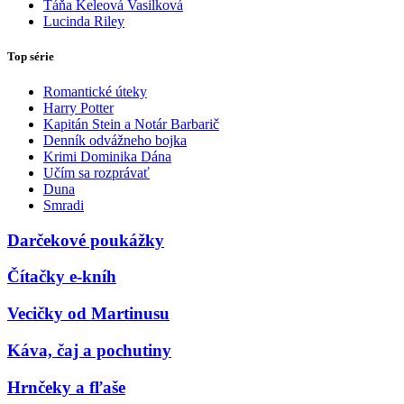
Táňa Keleová Vasilková
Lucinda Riley
Top série
Romantické úteky
Harry Potter
Kapitán Stein a Notár Barbarič
Denník odvážneho bojka
Krimi Dominika Dána
Učím sa rozprávať
Duna
Smradi
Darčekové poukážky
Čítačky e-kníh
Vecičky od Martinusu
Káva, čaj a pochutiny
Hrnčeky a fľaše