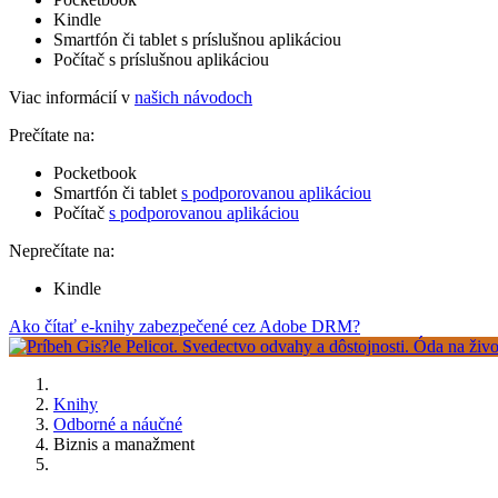
Kindle
Smartfón či tablet s príslušnou aplikáciou
Počítač s príslušnou aplikáciou
Viac informácií v
našich návodoch
Prečítate na:
Pocketbook
Smartfón či tablet
s podporovanou aplikáciou
Počítač
s podporovanou aplikáciou
Neprečítate na:
Kindle
Ako čítať e-knihy zabezpečené cez Adobe DRM?
Knihy
Odborné a náučné
Biznis a manažment