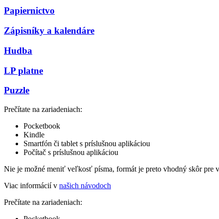
Papiernictvo
Zápisníky a kalendáre
Hudba
LP platne
Puzzle
Prečítate na zariadeniach:
Pocketbook
Kindle
Smartfón či tablet s príslušnou aplikáciou
Počítač s príslušnou aplikáciou
Nie je možné meniť veľkosť písma, formát je preto vhodný skôr pre 
Viac informácií v
našich návodoch
Prečítate na zariadeniach:
Pocketbook