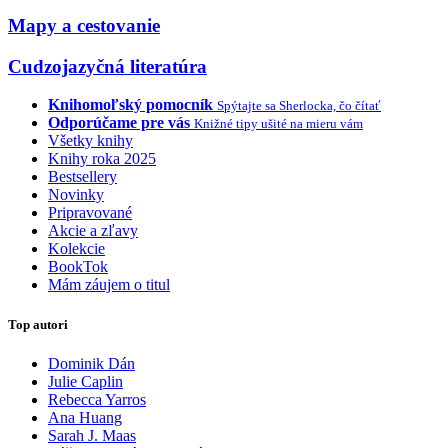
Mapy a cestovanie
Cudzojazyčná literatúra
Knihomoľský pomocník
Spýtajte sa Sherlocka, čo čítať
Odporúčame pre vás
Knižné tipy ušité na mieru vám
Všetky knihy
Knihy roka 2025
Bestsellery
Novinky
Pripravované
Akcie a zľavy
Kolekcie
BookTok
Mám záujem o titul
Top autori
Dominik Dán
Julie Caplin
Rebecca Yarros
Ana Huang
Sarah J. Maas