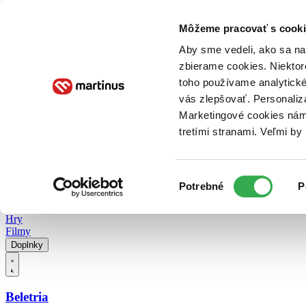
Doručenie
Kníhkupectvá
Knihovrátok
Poukážky
Knižný blog
Kontakt
Môžeme pracovať s cooki
Aby sme vedeli, ako sa na 
zbierame cookies. Niektor
E-knihy
Audioknihy
Hry
Filmy
Knihy
Doplnky
toho používame analytické
vás zlepšovať. Personaliz
Vyhľadávanie
Marketingové cookies nám 
tretími stranami. Veľmi b
Prihlásiť
Vyhľadávanie
Výber
Knihy
Potrebné
P
súhlasu
E-knihy
Audioknihy
Hry
Filmy
Doplnky
Beletria