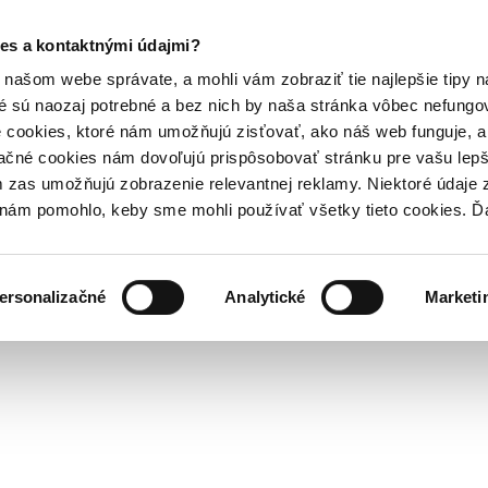
es a kontaktnými údajmi?
našom webe správate, a mohli vám zobraziť tie najlepšie tipy n
é sú naozaj potrebné a bez nich by naša stránka vôbec nefung
 cookies, ktoré nám umožňujú zisťovať, ako náš web funguje, a 
ačné cookies nám dovoľujú prispôsobovať stránku pre vašu lepši
zas umožňujú zobrazenie relevantnej reklamy. Niektoré údaje z
y nám pomohlo, keby sme mohli používať všetky tieto cookies. 
ersonalizačné
Analytické
Marketi