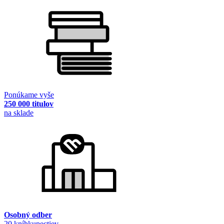
Ponúkame vyše
250 000 titulov
na sklade
Osobný odber
20 kníhkupectiev