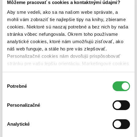
Dostupnosť
Môžeme pracovať s cookies a kontaktnými údajmi?
na centrálnom sklade (0 titulov)
na centrálnom sklade
Aby sme vedeli, ako sa na našom webe správate, a
predpredaj (0 titulov)
predpredaj
pripravujeme (0 titulov)
pripravujeme
mohli vám zobraziť tie najlepšie tipy na knihy, zbierame
dostupná (bez vypredaných) (0 titulov)
dostupná (bez
cookies. Niektoré sú naozaj potrebné a bez nich by naša
vypredaných)
stránka vôbec nefungovala. Okrem toho používame
analytické cookies, ktoré nám umožňujú zisťovať, ako
Nové / čítané
nová (0 titulov)
nová
náš web funguje, a stále ho pre vás zlepšovať.
čítaná (0 titulov)
čítaná
Personalizačné cookies nám dovoľujú prispôsobovať
čítaná - výborný stav (0 titulov)
čítaná - výborný stav
stránku pre vašu lepšiu orientáciu. Marketingové cookies
čítaná - mierne opotrebovaná (0 titulov)
čítaná - mierne
nám zas umožňujú zobrazenie relevantnej reklamy.
opotrebovaná
Niektoré údaje zdieľame aj s tretími stranami. Veľmi by
čítané verzie vypredaných kníh (0 titulov)
čítané verzie
Výber
vypredaných kníh
nám pomohlo, keby sme mohli používať všetky tieto
Potrebné
súhlasu
cookies. Ďakujeme!
Zúžiť výber
Personalizačné
Zoradiť
Analytické
Bestsellery