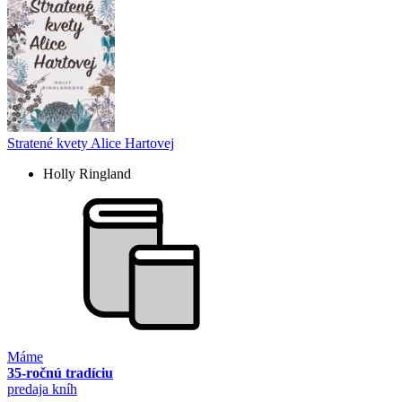
Stratené kvety Alice Hartovej
Holly Ringland
Máme
35-ročnú tradíciu
predaja kníh