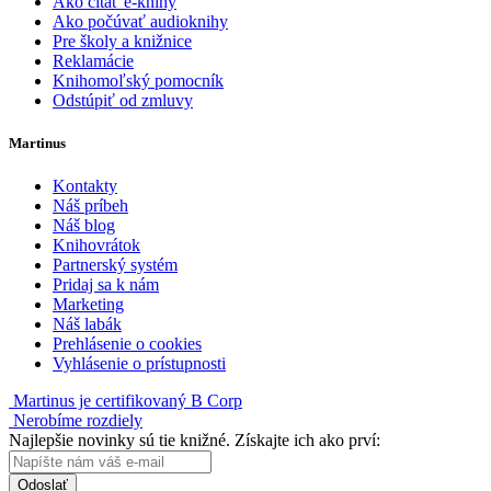
Ako čítať e-knihy
Ako počúvať audioknihy
Pre školy a knižnice
Reklamácie
Knihomoľský pomocník
Odstúpiť od zmluvy
Martinus
Kontakty
Náš príbeh
Náš blog
Knihovrátok
Partnerský systém
Pridaj sa k nám
Marketing
Náš labák
Prehlásenie o cookies
Vyhlásenie o prístupnosti
Martinus je certifikovaný B Corp
Nerobíme rozdiely
Najlepšie novinky sú tie knižné. Získajte ich ako prví:
Odoslať