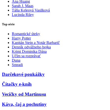
Ana Huang
Sarah J. Maas
Táňa Keleová Vasilková
Lucinda Riley
Top série
Romantické úteky
Harry Potter
Kapitán Stein a Notár Barbarič
Denník odvážneho bojka
Krimi Dominika Dána
Učím sa rozprávať
Duna
Smradi
Darčekové poukážky
Čítačky e-kníh
Vecičky od Martinusu
Káva, čaj a pochutiny