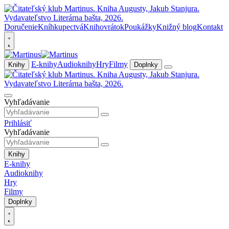
Doručenie
Kníhkupectvá
Knihovrátok
Poukážky
Knižný blog
Kontakt
E-knihy
Audioknihy
Hry
Filmy
Knihy
Doplnky
Vyhľadávanie
Prihlásiť
Vyhľadávanie
Knihy
E-knihy
Audioknihy
Hry
Filmy
Doplnky