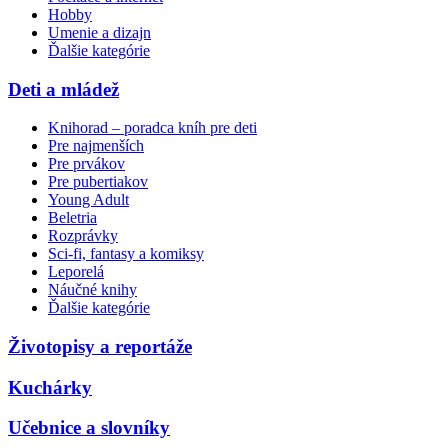
Hobby
Umenie a dizajn
Ďalšie kategórie
Deti a mládež
Knihorad – poradca kníh pre deti
Pre najmenších
Pre prvákov
Pre pubertiakov
Young Adult
Beletria
Rozprávky
Sci-fi, fantasy a komiksy
Leporelá
Náučné knihy
Ďalšie kategórie
Životopisy a reportáže
Kuchárky
Učebnice a slovníky