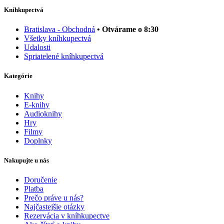
Kníhkupectvá
Bratislava - Obchodná
• Otvárame o 8:30
Všetky kníhkupectvá
Udalosti
Spriatelené kníhkupectvá
Kategórie
Knihy
E-knihy
Audioknihy
Hry
Filmy
Doplnky
Nakupujte u nás
Doručenie
Platba
Prečo práve u nás?
Najčastejšie otázky
Rezervácia v kníhkupectve