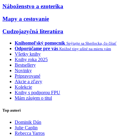
Náboženstvo a ezoterika
Mapy a cestovanie
Cudzojazyčná literatúra
Knihomoľský pomocník
Spýtajte sa Sherlocka, čo čítať
Odporúčame pre vás
Knižné tipy ušité na mieru vám
Všetky knihy
Knihy roka 2025
Bestsellery
Novinky
Pripravované
Akcie a zľavy
Kolekcie
Knihy s podporou FPU
Mám záujem o titul
Top autori
Dominik Dán
Julie Caplin
Rebecca Yarros