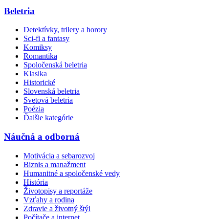
Beletria
Detektívky, trilery a horory
Sci-fi a fantasy
Komiksy
Romantika
Spoločenská beletria
Klasika
Historické
Slovenská beletria
Svetová beletria
Poézia
Ďalšie kategórie
Náučná a odborná
Motivácia a sebarozvoj
Biznis a manažment
Humanitné a spoločenské vedy
História
Životopisy a reportáže
Vzťahy a rodina
Zdravie a životný štýl
Počítače a internet