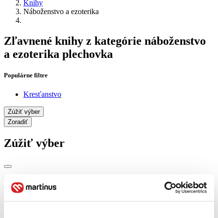
Knihy
Náboženstvo a ezoterika
Zľavnené knihy z kategórie náboženstvo
a ezoterika plechovka
Populárne filtre
Kresťanstvo
Zúžiť výber
Zoradiť
Zúžiť výber
Zobraziť iba
novinky (0 titulov)
novinky
zľavnené tituly (0 titulov)
zľavnené tituly