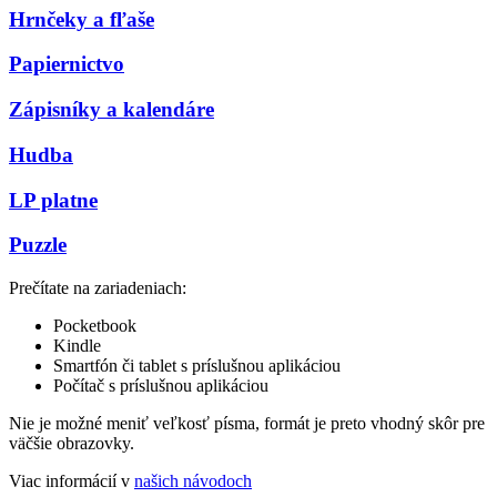
Hrnčeky a fľaše
Papiernictvo
Zápisníky a kalendáre
Hudba
LP platne
Puzzle
Prečítate na zariadeniach:
Pocketbook
Kindle
Smartfón či tablet s príslušnou aplikáciou
Počítač s príslušnou aplikáciou
Nie je možné meniť veľkosť písma, formát je preto vhodný skôr pre
väčšie obrazovky.
Viac informácií v
našich návodoch