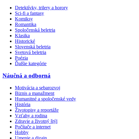
Detektívky, trilery a horory
Sci-fi a fantasy
Komiksy
Romantika
Spoločenská beletria
Klasika
Historické
Slovenská beletria
Svetová beletria
Poézia
Ďalšie kategórie
Náučná a odborná
Motivácia a sebarozvoj
Biznis a manažment
Humanitné a spoločenské vedy
História
Životopisy a reportáže
Vzťahy a rodina
Zdravie a životný štýl
Počítače a internet
Hobby
Umenie a dizajn