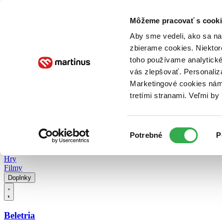
Doručenie
Kníhkupectvá
Knihovrátok
Poukážky
Knižný blog
Kontakt
Môžeme pracovať s cooki
Aby sme vedeli, ako sa na 
zbierame cookies. Niektor
E-knihy
Audioknihy
Hry
Filmy
Knihy
Doplnky
toho používame analytické
vás zlepšovať. Personaliz
Vyhľadávanie
Marketingové cookies nám 
tretími stranami. Veľmi b
Prihlásiť
Vyhľadávanie
Výber
Knihy
Potrebné
P
súhlasu
E-knihy
Audioknihy
Hry
Filmy
Doplnky
Beletria