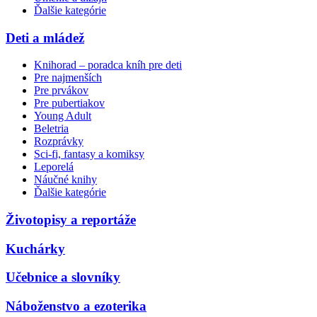
Ďalšie kategórie
Deti a mládež
Knihorad – poradca kníh pre deti
Pre najmenších
Pre prvákov
Pre pubertiakov
Young Adult
Beletria
Rozprávky
Sci-fi, fantasy a komiksy
Leporelá
Náučné knihy
Ďalšie kategórie
Životopisy a reportáže
Kuchárky
Učebnice a slovníky
Náboženstvo a ezoterika