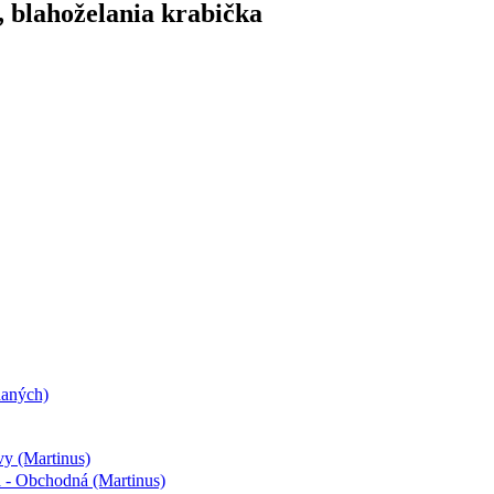
, blahoželania krabička
daných)
vy (Martinus)
a - Obchodná (Martinus)