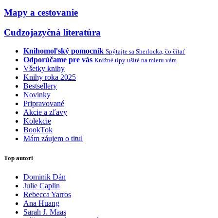
Mapy a cestovanie
Cudzojazyčná literatúra
Knihomoľský pomocník
Spýtajte sa Sherlocka, čo čítať
Odporúčame pre vás
Knižné tipy ušité na mieru vám
Všetky knihy
Knihy roka 2025
Bestsellery
Novinky
Pripravované
Akcie a zľavy
Kolekcie
BookTok
Mám záujem o titul
Top autori
Dominik Dán
Julie Caplin
Rebecca Yarros
Ana Huang
Sarah J. Maas