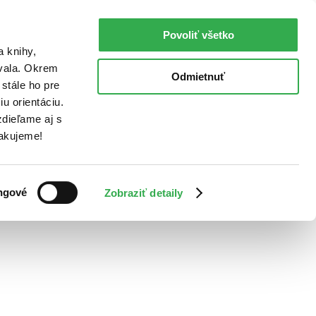
Povoliť všetko
a knihy,
ovala. Okrem
Odmietnuť
stále ho pre
u orientáciu.
dieľame aj s
Ďakujeme!
ngové
Zobraziť detaily