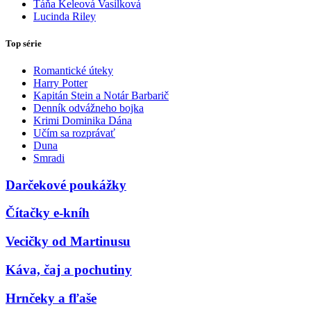
Táňa Keleová Vasilková
Lucinda Riley
Top série
Romantické úteky
Harry Potter
Kapitán Stein a Notár Barbarič
Denník odvážneho bojka
Krimi Dominika Dána
Učím sa rozprávať
Duna
Smradi
Darčekové poukážky
Čítačky e-kníh
Vecičky od Martinusu
Káva, čaj a pochutiny
Hrnčeky a fľaše