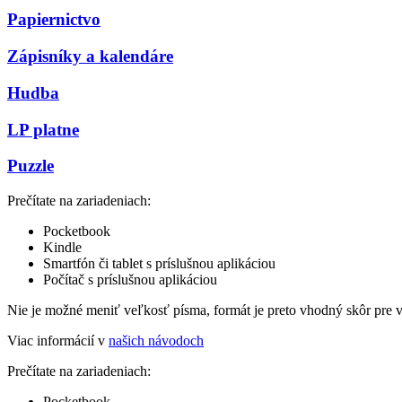
Papiernictvo
Zápisníky a kalendáre
Hudba
LP platne
Puzzle
Prečítate na zariadeniach:
Pocketbook
Kindle
Smartfón či tablet s príslušnou aplikáciou
Počítač s príslušnou aplikáciou
Nie je možné meniť veľkosť písma, formát je preto vhodný skôr pre 
Viac informácií v
našich návodoch
Prečítate na zariadeniach:
Pocketbook