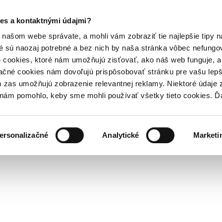
es a kontaktnými údajmi?
našom webe správate, a mohli vám zobraziť tie najlepšie tipy n
é sú naozaj potrebné a bez nich by naša stránka vôbec nefung
 cookies, ktoré nám umožňujú zisťovať, ako náš web funguje, a 
ačné cookies nám dovoľujú prispôsobovať stránku pre vašu lepši
zas umožňujú zobrazenie relevantnej reklamy. Niektoré údaje z
y nám pomohlo, keby sme mohli používať všetky tieto cookies. 
ersonalizačné
Analytické
Marketi