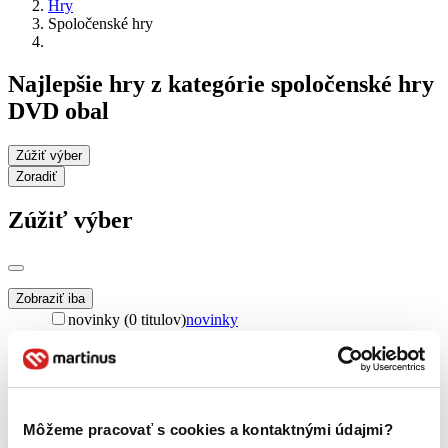
Hry
Spoločenské hry
Najlepšie hry z kategórie spoločenské hry
DVD obal
Zúžiť výber
Zoradiť
Zúžiť výber
Zobraziť iba
novinky (0 titulov)
novinky
zľavnené tituly (0 titulov)
zľavnené tituly
Dostupnosť
na centrálnom sklade (0 titulov)
na centrálnom sklade
predpredaj (0 titulov)
predpredaj
Môžeme pracovať s cookies a kontaktnými údajmi?
pripravujeme (0 titulov)
pripravujeme