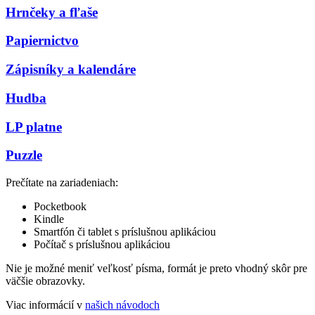
Hrnčeky a fľaše
Papiernictvo
Zápisníky a kalendáre
Hudba
LP platne
Puzzle
Prečítate na zariadeniach:
Pocketbook
Kindle
Smartfón či tablet s príslušnou aplikáciou
Počítač s príslušnou aplikáciou
Nie je možné meniť veľkosť písma, formát je preto vhodný skôr pre
väčšie obrazovky.
Viac informácií v
našich návodoch