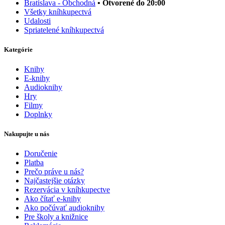
Bratislava - Obchodná
• Otvorené do 20:00
Všetky kníhkupectvá
Udalosti
Spriatelené kníhkupectvá
Kategórie
Knihy
E-knihy
Audioknihy
Hry
Filmy
Doplnky
Nakupujte u nás
Doručenie
Platba
Prečo práve u nás?
Najčastejšie otázky
Rezervácia v kníhkupectve
Ako čítať e-knihy
Ako počúvať audioknihy
Pre školy a knižnice