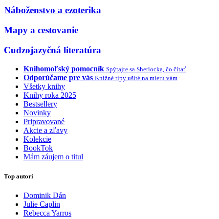
Náboženstvo a ezoterika
Mapy a cestovanie
Cudzojazyčná literatúra
Knihomoľský pomocník
Spýtajte sa Sherlocka, čo čítať
Odporúčame pre vás
Knižné tipy ušité na mieru vám
Všetky knihy
Knihy roka 2025
Bestsellery
Novinky
Pripravované
Akcie a zľavy
Kolekcie
BookTok
Mám záujem o titul
Top autori
Dominik Dán
Julie Caplin
Rebecca Yarros