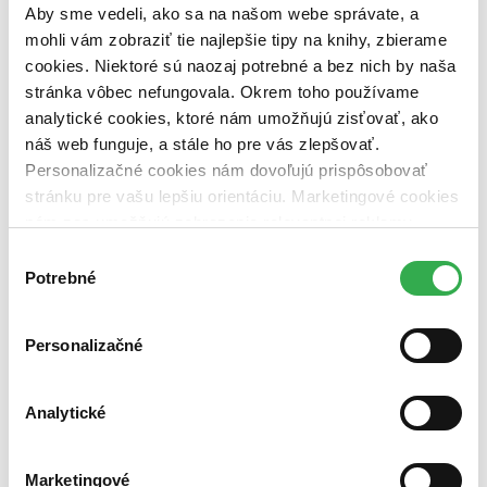
dostupná (bez vypredaných) (0 titulov)
dostupná (bez
Aby sme vedeli, ako sa na našom webe správate, a
vypredaných)
mohli vám zobraziť tie najlepšie tipy na knihy, zbierame
cookies. Niektoré sú naozaj potrebné a bez nich by naša
Nové / čítané
nová (0 titulov)
nová
stránka vôbec nefungovala. Okrem toho používame
čítaná (0 titulov)
čítaná
analytické cookies, ktoré nám umožňujú zisťovať, ako
čítaná - výborný stav (0 titulov)
čítaná - výborný stav
náš web funguje, a stále ho pre vás zlepšovať.
čítaná - mierne opotrebovaná (0 titulov)
čítaná - mierne
Personalizačné cookies nám dovoľujú prispôsobovať
opotrebovaná
stránku pre vašu lepšiu orientáciu. Marketingové cookies
čítané verzie vypredaných kníh (0 titulov)
čítané verzie
vypredaných kníh
nám zas umožňujú zobrazenie relevantnej reklamy.
Niektoré údaje zdieľame aj s tretími stranami. Veľmi by
Výber
Zúžiť výber
nám pomohlo, keby sme mohli používať všetky tieto
Potrebné
súhlasu
Zoradiť
cookies. Ďakujeme!
Personalizačné
Bestsellery
Analytické
Top hodnotené
Novinky
Najdrahšie
Marketingové
Najlacnejšie