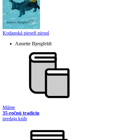
Kodanská pieseň piesní
Annette Bjergfeldt
Máme
35-ročnú tradíciu
predaja kníh