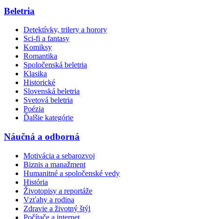
Beletria
Detektívky, trilery a horory
Sci-fi a fantasy
Komiksy
Romantika
Spoločenská beletria
Klasika
Historické
Slovenská beletria
Svetová beletria
Poézia
Ďalšie kategórie
Náučná a odborná
Motivácia a sebarozvoj
Biznis a manažment
Humanitné a spoločenské vedy
História
Životopisy a reportáže
Vzťahy a rodina
Zdravie a životný štýl
Počítače a internet