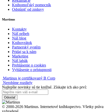
Reklamácie
Knihomoľský pomocník
Odstúpiť od zmluvy
Martinus
Kontakty
Náš príbeh
Náš blog
Knihovrátok
Partnerský systém
Pridaj sa k nám
Marketing
Náš labák
Prehlásenie o cookies
Vyhlásenie o prístupnosti
Martinus je certifikovaný B Corp
Nerobíme rozdiely
Najlepšie novinky sú tie knižné. Získajte ich ako prví:
Odoslať
© 2000-2026 Martinus. Internetové kníhkupectvo. Všetky práva
vyhradené.