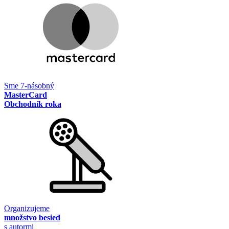
Sme 7-násobný
MasterCard
Obchodník roka
Organizujeme
množstvo besied
s autormi