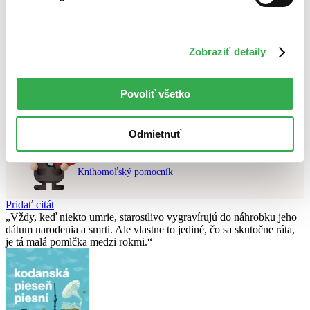
Najvyššia zľava
Použité filtre
Zobraziť detaily
Zrušiť filtre
dostupné
DVD obal
Nebol nájdený
žiadny titul
vyhovujúci zadaným podmienkam.
Povoliť všetko
Skúste prosím zmeniť vyhľadávaný výraz.
Odmietnuť
Chcete poradiť knihu?
Náš pomocník Sherlock vám ju s radosťou vypátra!
Knihomoľský pomocník
Pridať citát
Vždy, keď niekto umrie, starostlivo vygravírujú do náhrobku jeho
dátum narodenia a smrti. Ale vlastne to jediné, čo sa skutočne ráta,
je tá malá pomlčka medzi rokmi.