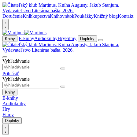
Doručenie
Kníhkupectvá
Knihovrátok
Poukážky
Knižný blog
Kontakt
E-knihy
Audioknihy
Hry
Filmy
Knihy
Doplnky
Vyhľadávanie
Prihlásiť
Vyhľadávanie
Knihy
E-knihy
Audioknihy
Hry
Filmy
Doplnky