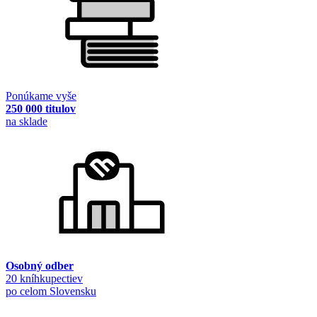
Ponúkame vyše
250 000 titulov
na sklade
Osobný odber
20 kníhkupectiev
po celom Slovensku