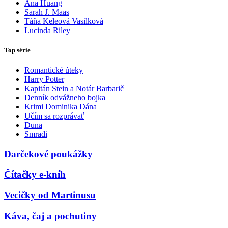
Ana Huang
Sarah J. Maas
Táňa Keleová Vasilková
Lucinda Riley
Top série
Romantické úteky
Harry Potter
Kapitán Stein a Notár Barbarič
Denník odvážneho bojka
Krimi Dominika Dána
Učím sa rozprávať
Duna
Smradi
Darčekové poukážky
Čítačky e-kníh
Vecičky od Martinusu
Káva, čaj a pochutiny