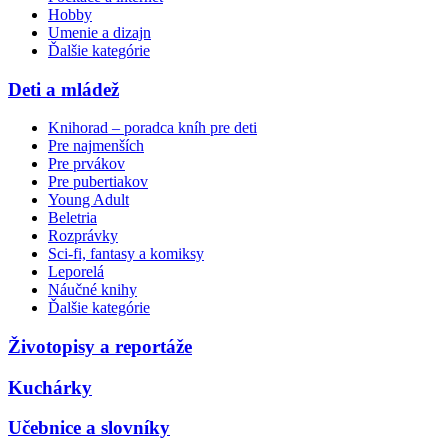
Hobby
Umenie a dizajn
Ďalšie kategórie
Deti a mládež
Knihorad – poradca kníh pre deti
Pre najmenších
Pre prvákov
Pre pubertiakov
Young Adult
Beletria
Rozprávky
Sci-fi, fantasy a komiksy
Leporelá
Náučné knihy
Ďalšie kategórie
Životopisy a reportáže
Kuchárky
Učebnice a slovníky